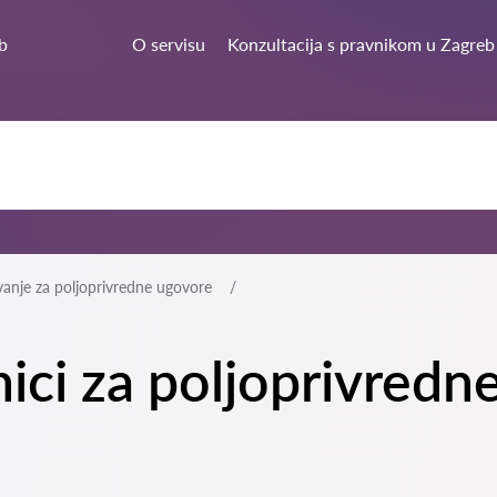
b
O servisu
Konzultacija s pravnikom u Zagreb
vanje za poljoprivredne ugovore
nici za poljoprivred