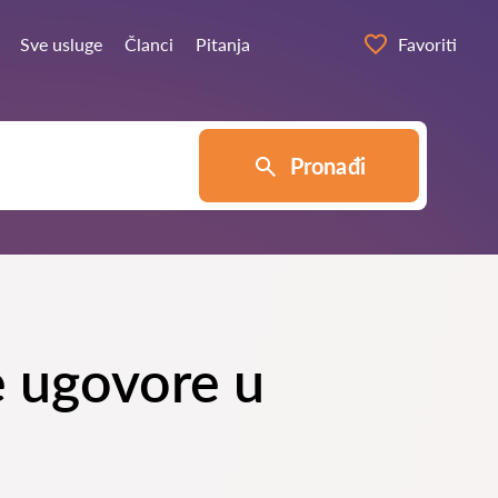
Sve usluge
Članci
Pitanja
Favoriti
Pronađi
ne ugovore u