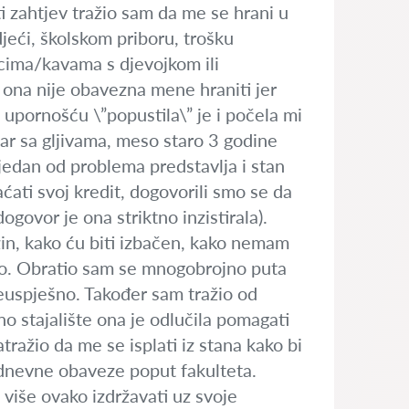
i zahtjev tražio sam da me se hrani u
djeći, školskom priboru, trošku
scima/kavama s djevojkom ili
 ona nije obavezna mene hraniti jer
m upornošću \”popustila\” je i počela mi
r sa gljivama, meso staro 3 godine
jedan od problema predstavlja i stan
ćati svoj kredit, dogovorili smo se da
ogovor je ona striktno inzistirala).
zin, kako ću biti izbačen, kako nemam
zino. Obratio sam se mnogobrojno puta
neuspješno. Također sam tražio od
o stajalište ona je odlučila pomagati
tražio da me se isplati iz stana kako bi
odnevne obaveze poput fakulteta.
 više ovako izdržavati uz svoje