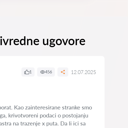
privredne ugovore
12.07.2025
1
456
borat. Kao zainteresirane stranke smo
ga, krivotvoreni podaci o postojanju
tra na trazenje x puta. Da li ici sa