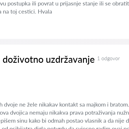
u postupka ili povrat u prijasnje stanje ili se obrati
na toj cestici. Hvala
i doživotno uzdržavanje
1 odgovor
ih dvoje ne žele nikakav kontakt sa majkom i bratom.
ova dvojica nemaju nikakva prava potraživanja nužnog
epišem sinu kako bi odmah postao vlasnik a da nije 
 psihijatra digla potvrdu da svjesno radim ovaj pod