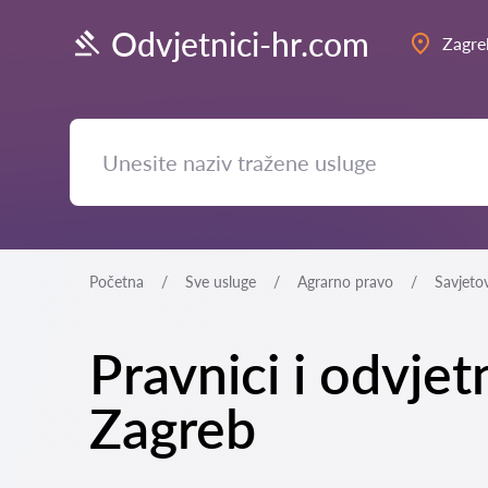
Odvjetnici-hr.com
Zagre
Početna
Sve usluge
Agrarno pravo
Savjeto
Pravnici i odvjet
Zagreb