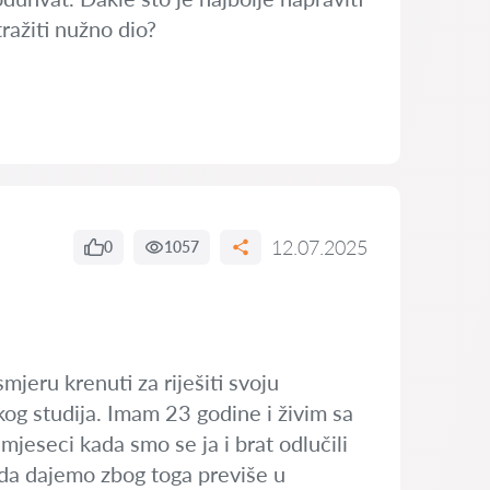
ražiti nužno dio?
12.07.2025
0
1057
jeru krenuti za riješiti svoju
og studija. Imam 23 godine i živim sa
mjeseci kada smo se ja i brat odlučili
i da dajemo zbog toga previše u