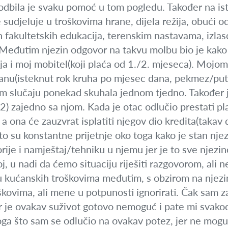
odbila je svaku pomoć u tom pogledu. Također na ist
 sudjeluje u troškovima hrane, dijela režija, obući o
ih fakultetskih edukacija, terenskim nastavama, izla
o. Međutim njezin odgovor na takvu molbu bio je kako
žija i moj mobitel(koji plaća od 1./2. mjeseca). Mojo
anu(isteknut rok kruha po mjesec dana, pekmez/puta
ljem slučaju ponekad skuhala jednom tjedno. Također 
/2) zajedno sa njom. Kada je otac odlučio prestati pla
a ona će zauzvrat isplatiti njegov dio kredita(takav d
o su konstantne prijetnje oko toga kako je stan nje
torije i namještaj/tehniku u njemu jer je to sve nje
j, u nadi da ćemo situaciju riješiti razgovorom, ali 
u kućanskih troškovima međutim, s obzirom na njezin
škovima, ali mene u potpunosti ignorirati. Čak sam za
er je ovakav suživot gotovo nemoguć i pate mi svak
loga što sam se odlučio na ovakav potez, jer ne mogu