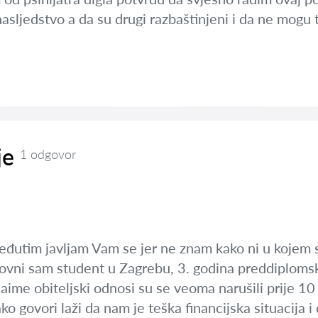
nasljedstvo a da su drugi razbaštinjeni i da ne mogu t
je
1 odgovor
eđutim javljam Vam se jer ne znam kako ni u kojem sm
dovni sam student u Zagrebu, 3. godina preddiplomsk
ime obiteljski odnosi su se veoma narušili prije 10 
ako govori laži da nam je teška financijska situacija 