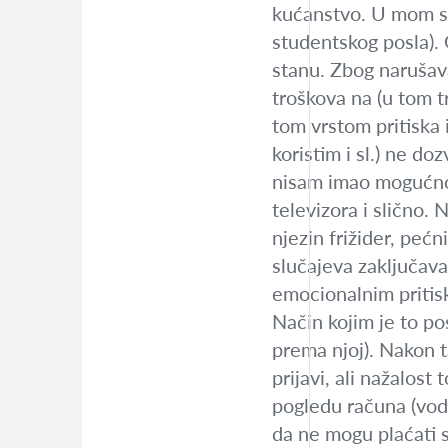
kućanstvo. U mom sl
studentskog posla). 
stanu. Zbog narušava
troškova na (u tom t
tom vrstom pritiska 
koristim i sl.) ne do
nisam imao mogućnost 
televizora i slično. 
njezin frižider, pećn
slučajeva zaključava
emocionalnim pritisk
Način kojim je to pos
prema njoj). Nakon t
prijavi, ali nažalos
pogledu računa (vod
da ne mogu plaćati 