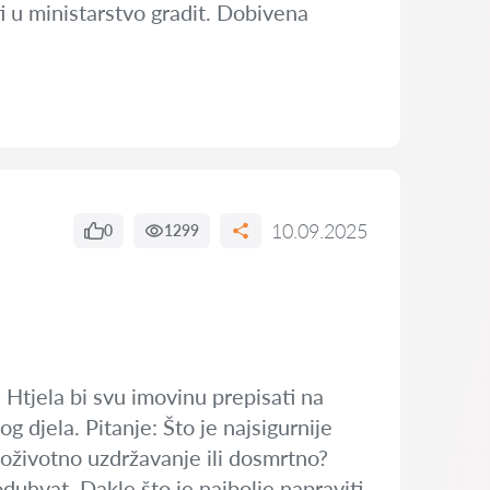
ti u ministarstvo gradit. Dobivena
10.09.2025
0
1299
 Htjela bi svu imovinu prepisati na
 djela. Pitanje: Što je najsigurnije
doživotno uzdržavanje ili dosmrtno?
uhvat. Dakle što je najbolje napraviti