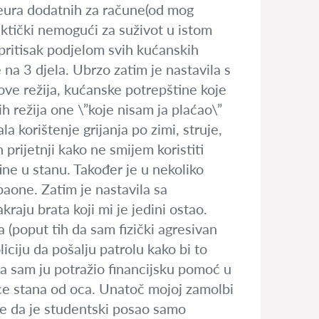
eura dodatnih za račune(od mog
aktički nemogući za suživot u istom
 pritisak podjelom svih kućanskih
 na 3 djela. Ubrzo zatim je nastavila s
kove režija, kućanske potrepštine koje
mih režija one \”koje nisam ja plaćao\”
a korištenje grijanja po zimi, struje,
 prijetnji kako ne smijem koristiti
tine u stanu. Također je u nekoliko
paone. Zatim je nastavila sa
raju brata koji mi je jedini ostao.
a (poput tih da sam fizički agresivan
ciju da pošalju patrolu kako bi to
ada sam ju potražio financijsku pomoć u
ice stana od oca. Unatoč mojoj zamolbi
e da je studentski posao samo