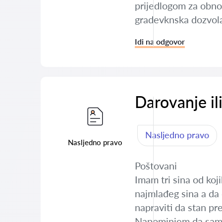
prijedlogom za obnov
gradevknska dozvola 
Idi na odgovor
Darovanje il
Nasljedno pravo
Nasljedno pravo
Poštovani
Imam tri sina od koj
najmlađeg sina a da 
napraviti da stan pr
Napominjem da sam od