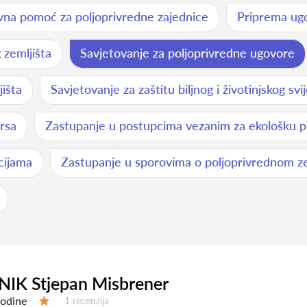
vna pomoć za poljoprivredne zajednice
Priprema ugo
 zemljišta
Savjetovanje za poljoprivredne ugovore
išta
Savjetovanje za zaštitu biljnog i životinjskog svi
ursa
Zastupanje u postupcima vezanim za ekološku p
cijama
Zastupanje u sporovima o poljoprivrednom ze
IK Stjepan Misbrener
godine
Recenzija:
1 recenzija