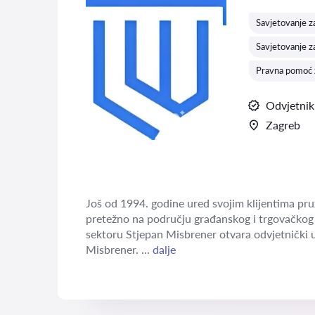
Savjetovanje z
Savjetovanje z
Pravna pomoć z
Odvjetnik
Zagreb
Još od 1994. godine ured svojim klijentima pruž
pretežno na području građanskog i trgovačkog 
sektoru Stjepan Misbrener otvara odvjetnički u
Misbrener. ...
dalje