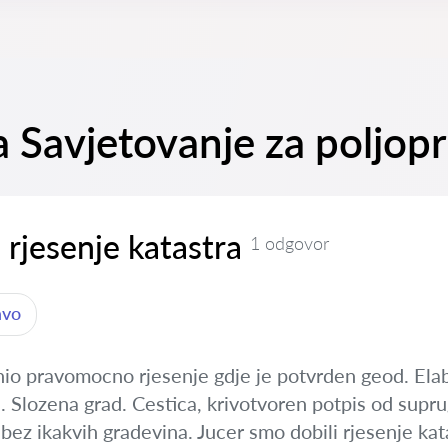
na Savjetovanje za poljo
rjesenje katastra
1 odgovor
avo
nio pravomocno rjesenje gdje je potvrden geod. Ela
 Slozena grad. Cestica, krivotvoren potpis od supru
bez ikakvih gradevina. Jucer smo dobili rjesenje katas