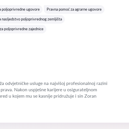
Ocjena:
a poljoprivredne ugovore
Pravna pomoć za agrarne ugovore
a nasljedstvo poljoprivrednog zemljišta
a poljoprivredne zajednice
a odvjetničke usluge na najvišoj profesionalnoj razini
prava. Nakon uspješne karijere u osigurateljnom
red u kojem mu se kasnije pridružuje i sin Zoran