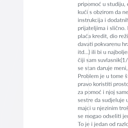
pripomoć u studiju, 
kući s obzirom da ne
instrukcija i dodatn
prijateljima i sličn
plaća kredit, dio re
davati pokvarenu hr
itd…) ili bi u najbo
čiji sam suvlasnik(1
se stan daruje meni, 
Problem je u tome št
pravo koristiti pros
za pomoć i njoj samo
sestre da sudjeluje 
majci u njezinim tro
se mogao odseliti j
To je i jedan od raz