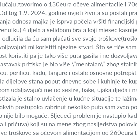
učaju govorimo o 130eura očeve alimentacije i 70
Od tog 1.9. 2024. godine uvjeti života su postali pr
nja odnosa majka je isprva počela vršiti financijski
renutku) 4 djela a selidbom brata koji mjesec kasnije
i odlučila da ću sam plaćati sve svoje troškove(troš
zvoljavajući mi koristiti njezine stvari. Što se tiče sa
koristiti pa je tako više puta gasila i ne dozvoljaval
Nastavak pritiska je bio više \”mentalan\” zbog stalnih
icu, perilicu, kadu, tanjure i ostale osnovne potrepš
la dijelove stana poput dnevne sobe i kuhinje te ku
om udaljavajući me od sestre, bake, ujaka,djeda i nak
tizala je stalno uvlačenje u kućne situacije te lažim
akvih postupaka zabrinut nekoliko puta sam zvao poli
t to nije bilo moguće. Sljedeći problem je nastupio k
a i pričuva) koji su na mene zbog nasljedstva polov
sve troškove sa očevom alimentacijom od 260eura t