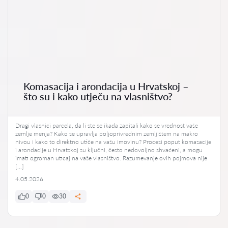
Komasacija i arondacija u Hrvatskoj –
što su i kako utječu na vlasništvo?
Dragi vlasnici parcela, da li ste se ikada zapitali kako se vrednost vaše
zemlje menja? Kako se upravlja poljoprivrednim zemljištem na makro
nivou i kako to direktno utiče na vašu imovinu? Procesi poput komasacije
i arondacije u Hrvatskoj su ključni, često nedovoljno shvaćeni, a mogu
imati ogroman uticaj na vaše vlasništvo. Razumevanje ovih pojmova nije
[…]
4.05.2026
0
0
30