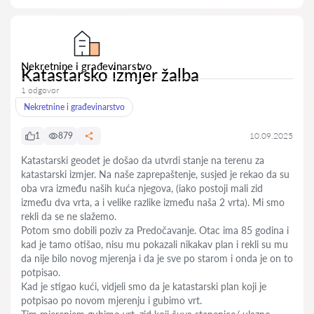
Nekretnine i građevinarstvo
Katastarsko izmjer žalba
1 odgovor
Nekretnine i građevinarstvo
1
879
10.09.2025
Katastarski geodet je došao da utvrdi stanje na terenu za
katastarski izmjer. Na naše zaprepaštenje, susjed je rekao da su
oba vra između naših kuća njegova, (iako postoji mali zid
između dva vrta, a i velike razlike između naša 2 vrta). Mi smo
rekli da se ne slažemo.
Potom smo dobili poziv za Predočavanje. Otac ima 85 godina i
kad je tamo otišao, nisu mu pokazali nikakav plan i rekli su mu
da nije bilo novog mjerenja i da je sve po starom i onda je on to
potpisao.
Kad je stigao kući, vidjeli smo da je katastarski plan koji je
potpisao po novom mjerenju i gubimo vrt.