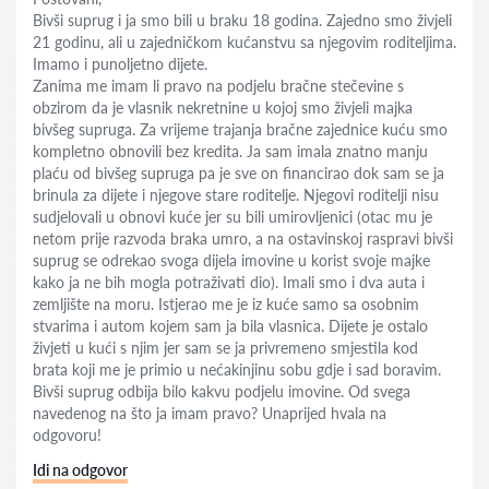
Bivši suprug i ja smo bili u braku 18 godina. Zajedno smo živjeli
21 godinu, ali u zajedničkom kućanstvu sa njegovim roditeljima.
Imamo i punoljetno dijete.
Zanima me imam li pravo na podjelu bračne stečevine s
obzirom da je vlasnik nekretnine u kojoj smo živjeli majka
bivšeg supruga. Za vrijeme trajanja bračne zajednice kuću smo
kompletno obnovili bez kredita. Ja sam imala znatno manju
plaću od bivšeg supruga pa je sve on financirao dok sam se ja
brinula za dijete i njegove stare roditelje. Njegovi roditelji nisu
sudjelovali u obnovi kuće jer su bili umirovljenici (otac mu je
netom prije razvoda braka umro, a na ostavinskoj raspravi bivši
suprug se odrekao svoga dijela imovine u korist svoje majke
kako ja ne bih mogla potraživati dio). Imali smo i dva auta i
zemljište na moru. Istjerao me je iz kuće samo sa osobnim
stvarima i autom kojem sam ja bila vlasnica. Dijete je ostalo
živjeti u kući s njim jer sam se ja privremeno smjestila kod
brata koji me je primio u nećakinjinu sobu gdje i sad boravim.
Bivši suprug odbija bilo kakvu podjelu imovine. Od svega
navedenog na što ja imam pravo? Unaprijed hvala na
odgovoru!
Idi na odgovor