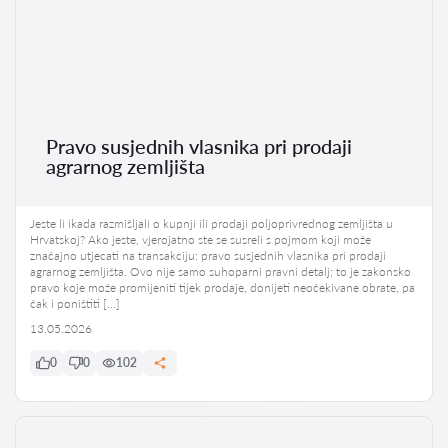
Pravo susjednih vlasnika pri prodaji
agrarnog zemljišta
Jeste li ikada razmišljali o kupnji ili prodaji poljoprivrednog zemljišta u
Hrvatskoj? Ako jeste, vjerojatno ste se susreli s pojmom koji može
značajno utjecati na transakciju: pravo susjednih vlasnika pri prodaji
agrarnog zemljišta. Ovo nije samo suhoparni pravni detalj; to je zakonsko
pravo koje može promijeniti tijek prodaje, donijeti neočekivane obrate, pa
čak i poništiti […]
13.05.2026
0
0
102