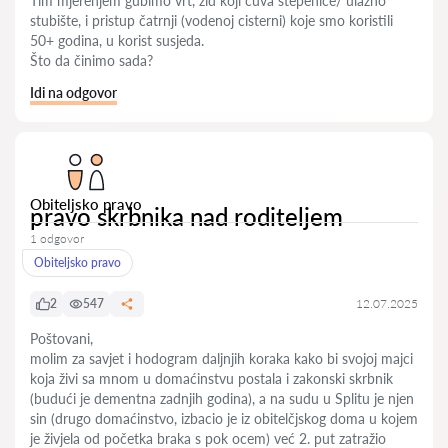
Tim mjerenjem gubimo vrt, zid koji čuva stepenice/ ulazno
stubište, i pristup čatrnji (vodenoj cisterni) koje smo koristili
50+ godina, u korist susjeda.
Što da činimo sada?
Idi na odgovor
Obiteljsko pravo
pravo skrbnika nad roditeljem
1 odgovor
Obiteljsko pravo
2
547
12.07.2025
Poštovani,
molim za savjet i hodogram daljnjih koraka kako bi svojoj majci
koja živi sa mnom u domaćinstvu postala i zakonski skrbnik
(budući je dementna zadnjih godina), a na sudu u Splitu je njen
sin (drugo domaćinstvo, izbacio je iz obitelčjskog doma u kojem
je živjela od početka braka s pok ocem) već 2. put zatražio