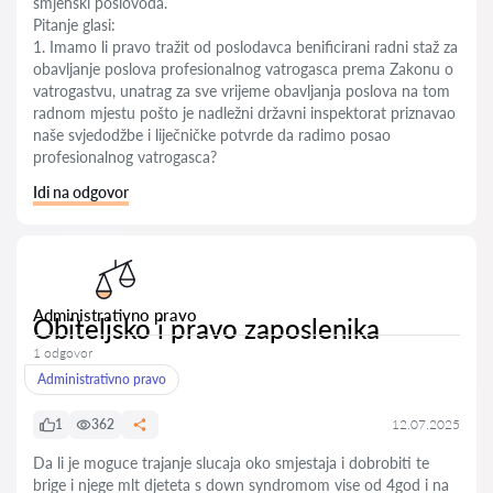
smjenski poslovođa.
Pitanje glasi:
1. Imamo li pravo tražit od poslodavca benificirani radni staž za
obavljanje poslova profesionalnog vatrogasca prema Zakonu o
vatrogastvu, unatrag za sve vrijeme obavljanja poslova na tom
radnom mjestu pošto je nadležni državni inspektorat priznavao
naše svjedodžbe i liječničke potvrde da radimo posao
profesionalnog vatrogasca?
Idi na odgovor
Administrativno pravo
Obiteljsko i pravo zaposlenika
1 odgovor
Administrativno pravo
1
362
12.07.2025
Da li je moguce trajanje slucaja oko smjestaja i dobrobiti te
brige i njege mlt djeteta s down syndromom vise od 4god i na