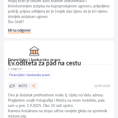
mojoj kćeri je oduzet auto krađom dokumenata i
krivotvorenjem potpisa na kupoprodajnom ugovoru, prijavljeno
policiji, prijava odbijena jer je čovjek dao izjavu da je kći njemu
donijela potpisan ugovor.
Što činiti?
Idi na odgovor
Financijsko i bankarsko pravo
Ev.odšteta za pad na cestu
1 odgovor
Financijsko i bankarsko pravo
0
231
10.09.2025
Ovo je dodatak prethodnom mailu tj. Upitu na Vašu adresu.
Pregledom svojih fotografija i filmića na mom mobitelu, pala
sam u pon. 1.9.2025. Oko 10 sati ujutro.
Kamera instalirana na stupu ulične rasvjete gleda na spremnik
mj.kom.otp.