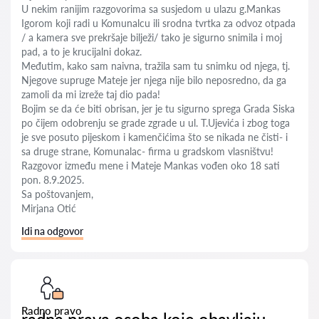
U nekim ranijim razgovorima sa susjedom u ulazu g.Mankas
Igorom koji radi u Komunalcu ili srodna tvrtka za odvoz otpada
/ a kamera sve prekršaje bilježi/ tako je sigurno snimila i moj
pad, a to je krucijalni dokaz.
Međutim, kako sam naivna, tražila sam tu snimku od njega, tj.
Njegove supruge Mateje jer njega nije bilo neposredno, da ga
zamoli da mi izreže taj dio pada!
Bojim se da će biti obrisan, jer je tu sigurno sprega Grada Siska
po čijem odobrenju se grade zgrade u ul. T.Ujevića i zbog toga
je sve posuto pijeskom i kamenčićima što se nikada ne čisti- i
sa druge strane, Komunalac- firma u gradskom vlasništvu!
Razgovor između mene i Mateje Mankas vođen oko 18 sati
pon. 8.9.2025.
Sa poštovanjem,
Mirjana Otić
Idi na odgovor
Radno pravo