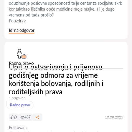
oduzimanje poslovne sposobnosti te je centar za socijalnu skrb
kontaktirao liječnika opće medicine moje majke, ali je dugo
vremena od tada prošlo?
Pouzdrav,
Idi na odgovor
Radno pravo
Upit o ostvarivanju i prijenosu
godišnjeg odmora za vrijeme
korištenja bolovanja, rodiljnih i
roditeljskih prava
1 odgovor
Radno pravo
0
487
10.09.2025
Poštovani,