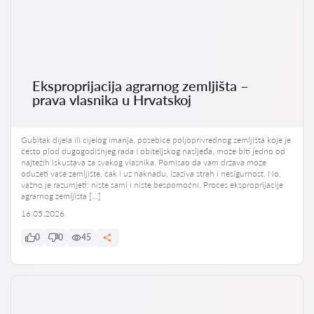
Eksproprijacija agrarnog zemljišta –
prava vlasnika u Hrvatskoj
Gubitak dijela ili cijelog imanja, posebice poljoprivrednog zemljišta koje je
često plod dugogodišnjeg rada i obiteljskog nasljeđa, može biti jedno od
najtežih iskustava za svakog vlasnika. Pomisao da vam država može
oduzeti vaše zemljište, čak i uz naknadu, izaziva strah i nesigurnost. No,
važno je razumjeti: niste sami i niste bespomoćni. Proces eksproprijacije
agrarnog zemljišta […]
16.05.2026
0
0
45