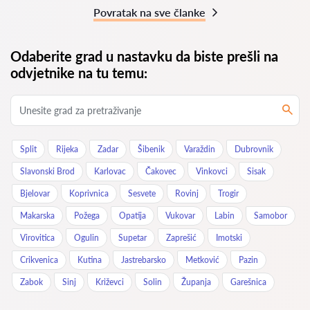
Povratak na sve članke
Odaberite grad u nastavku da biste prešli na
odvjetnike na tu temu:
Split
Rijeka
Zadar
Šibenik
Varaždin
Dubrovnik
Slavonski Brod
Karlovac
Čakovec
Vinkovci
Sisak
Bjelovar
Koprivnica
Sesvete
Rovinj
Trogir
Makarska
Požega
Opatija
Vukovar
Labin
Samobor
Virovitica
Ogulin
Supetar
Zaprešić
Imotski
Crikvenica
Kutina
Jastrebarsko
Metković
Pazin
Zabok
Sinj
Križevci
Solin
Županja
Garešnica