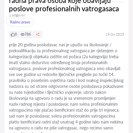
radna prava osoba koje obavljaju
poslove profesionalnih vatrogasaca
1 odgovor
Radno pravo
0
786
19.04.2025
prije 20 godina poslodavac nas je uputio na školovanje /
prekvalifikaciju za profesionalnog vatrogasca jer rješenjem o
kategorizaciji objekata zaštite od požara (2a kategorija) treba
imati stalno dežurstvo određenog broja profesionalnih
vatrogasaca. poslove profesionalnog vatrogasca smo obavljali
sve ove godine uz redovite liječničke preglede po točki 14.
pravilnika o posebnim uvjetima rada i kod svakog inspekcijskog
nadzora su od strane odgovorne osobe poslodavca pokazivane
su naše svjedodžbe i liječničko uvjerenje. ubrzo nakon
školovanja na ugovoru o radu je sa vremenom promijenjen
naziv radnog mjesta i poslodavac nam svima profesionalnim
vatrogascima nije plačao benificirani staž do prije tri mjeseca.
sad nam je poslodavac svima profesionalnim vatrogascima
platio benificirani radni staž unatrag 4 godine iako nam nekima
na ugovoru o radu ne piše vatrogasac, nego recimo samo