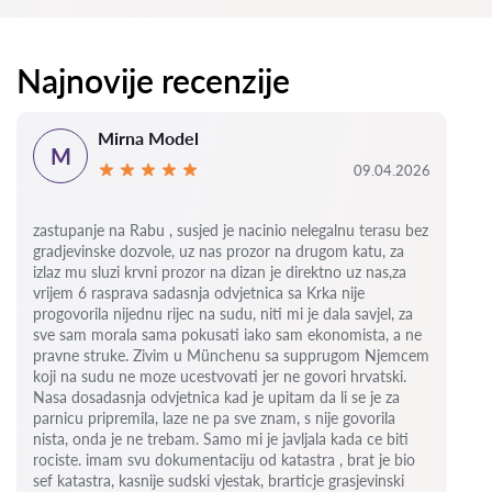
Najnovije recenzije
Mirna Model
M
09.04.2026
zastupanje na Rabu , susjed je nacinio nelegalnu terasu bez
gradjevinske dozvole, uz nas prozor na drugom katu, za
izlaz mu sluzi krvni prozor na dizan je direktno uz nas,za
vrijem 6
rasprava sadasnja odvjetnica sa Krka nije
progovorila nijednu rijec na sudu, niti mi je dala savjel, za
sve sam morala sama pokusati iako sam ekonomista, a ne
pravne struke. Zivim u Münchenu sa supprugom Njemcem
koji na sudu ne moze ucestvovati jer ne govori hrvatski.
Nasa dosadasnja odvjetnica kad je upitam da li se je za
parnicu pripremila, laze ne pa sve znam, s nije govorila
nista, onda je ne trebam. Samo mi je javljala kada ce biti
rociste.
imam svu dokumentaciju od katastra , brat je bio
sef katastra, kasnije sudski vjestak, brarticje grasjevinski