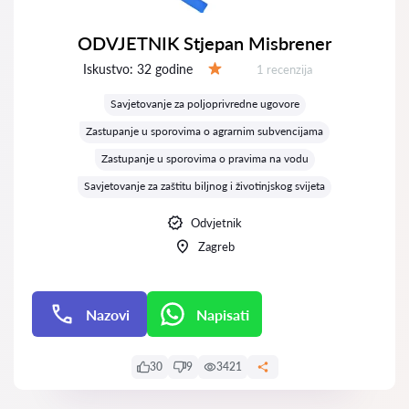
ODVJETNIK Stjepan Misbrener
Iskustvo:
32 godine
Recenzija:
1 recenzija
Ocjena:
Savjetovanje za poljoprivredne ugovore
Zastupanje u sporovima o agrarnim subvencijama
Zastupanje u sporovima o pravima na vodu
Savjetovanje za zaštitu biljnog i životinjskog svijeta
Odvjetnik
Zagreb
Nazovi
Napisati
Napisati
30
9
3421