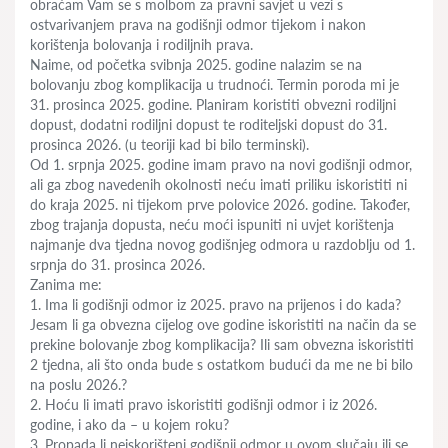
obraćam Vam se s molbom za pravni savjet u vezi s
ostvarivanjem prava na godišnji odmor tijekom i nakon
korištenja bolovanja i rodiljnih prava.
Naime, od početka svibnja 2025. godine nalazim se na
bolovanju zbog komplikacija u trudnoći. Termin poroda mi je
31. prosinca 2025. godine. Planiram koristiti obvezni rodiljni
dopust, dodatni rodiljni dopust te roditeljski dopust do 31.
prosinca 2026. (u teoriji kad bi bilo terminski).
Od 1. srpnja 2025. godine imam pravo na novi godišnji odmor,
ali ga zbog navedenih okolnosti neću imati priliku iskoristiti ni
do kraja 2025. ni tijekom prve polovice 2026. godine. Također,
zbog trajanja dopusta, neću moći ispuniti ni uvjet korištenja
najmanje dva tjedna novog godišnjeg odmora u razdoblju od 1.
srpnja do 31. prosinca 2026.
Zanima me:
1. Ima li godišnji odmor iz 2025. pravo na prijenos i do kada?
Jesam li ga obvezna cijelog ove godine iskoristiti na način da se
prekine bolovanje zbog komplikacija? Ili sam obvezna iskoristiti
2 tjedna, ali što onda bude s ostatkom budući da me ne bi bilo
na poslu 2026.?
2. Hoću li imati pravo iskoristiti godišnji odmor i iz 2026.
godine, i ako da – u kojem roku?
3. Propada li neiskorišteni godišnji odmor u ovom slučaju ili se