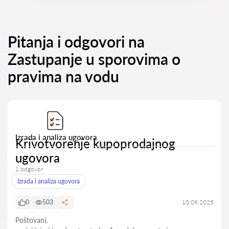
Pitanja i odgovori na
Zastupanje u sporovima o
pravima na vodu
Izrada i analiza ugovora
Krivotvorenje kupoprodajnog
ugovora
1 odgovor
Izrada i analiza ugovora
0
503
10.09.2025
Poštovani,