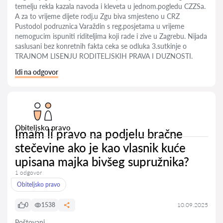
temelju rekla kazala navoda i kleveta u jednom.pogledu CZZSa.
A za to vrijeme dijete rodj.u Zgu biva smjesteno u CRZ
Pustodol podruznica Varaždin s reg.posjetama u vrijeme
nemogucim ispuniti riditeljima koji rade i zive u Zagrebu. Nijada
saslusani bez konretnih fakta ceka se odluka 3.sutkinje o
TRAJNOM LISENJU RODITELJSKIH PRAVA I DUZNOSTI.
Idi na odgovor
Obiteljsko pravo
Imam li pravo na podjelu bračne
stečevine ako je kao vlasnik kuće
upisana majka bivšeg supružnika?
1 odgovor
Obiteljsko pravo
0
1538
10.09.2025
Poštovani,