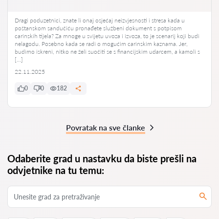
Dragi poduzetnici, znate li onaj osjećaj neizvjesnosti i stresa kada u
poštanskom sandučiću pronađete službeni dokument s potpisom
carinskih tijela? Za mnoge u svijetu uvoza i izvoza, to je scenarij koji budi
nelagodu. Posebno kada se radi o mogućim carinskim kaznama. Jer,
budimo iskreni, nitko ne želi suočiti se s financijskim udarcem, a kamoli s
[…]
22.11.2025
0
0
182
Povratak na sve članke
Odaberite grad u nastavku da biste prešli na
odvjetnike na tu temu: