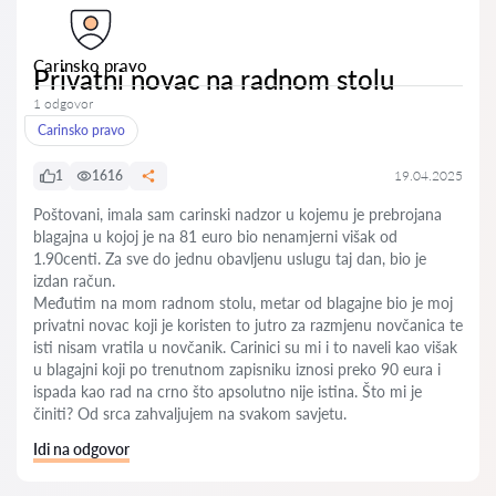
Carinsko pravo
Privatni novac na radnom stolu
1 odgovor
Carinsko pravo
1
1616
19.04.2025
Poštovani, imala sam carinski nadzor u kojemu je prebrojana
blagajna u kojoj je na 81 euro bio nenamjerni višak od
1.90centi. Za sve do jednu obavljenu uslugu taj dan, bio je
izdan račun.
Međutim na mom radnom stolu, metar od blagajne bio je moj
privatni novac koji je koristen to jutro za razmjenu novčanica te
isti nisam vratila u novčanik. Carinici su mi i to naveli kao višak
u blagajni koji po trenutnom zapisniku iznosi preko 90 eura i
ispada kao rad na crno što apsolutno nije istina. Što mi je
činiti? Od srca zahvaljujem na svakom savjetu.
Idi na odgovor