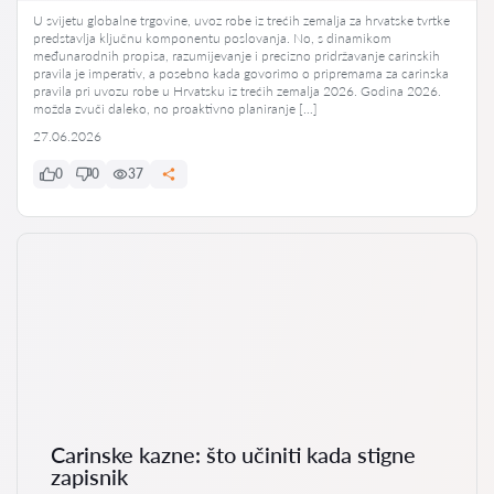
U svijetu globalne trgovine, uvoz robe iz trećih zemalja za hrvatske tvrtke
predstavlja ključnu komponentu poslovanja. No, s dinamikom
međunarodnih propisa, razumijevanje i precizno pridržavanje carinskih
pravila je imperativ, a posebno kada govorimo o pripremama za carinska
pravila pri uvozu robe u Hrvatsku iz trećih zemalja 2026. Godina 2026.
možda zvuči daleko, no proaktivno planiranje […]
27.06.2026
0
0
37
Carinske kazne: što učiniti kada stigne
zapisnik