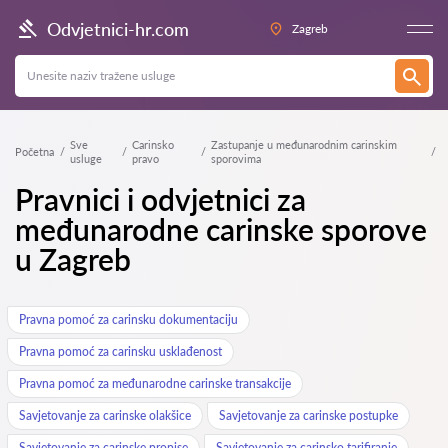
Odvjetnici-hr.com
Zagreb
Sve
Carinsko
Zastupanje u međunarodnim carinskim
Početna
usluge
pravo
sporovima
Pravnici i odvjetnici za
međunarodne carinske sporove
u Zagreb
Pravna pomoć za carinsku dokumentaciju
Pravna pomoć za carinsku usklađenost
Pravna pomoć za međunarodne carinske transakcije
Savjetovanje za carinske olakšice
Savjetovanje za carinske postupke
Savjetovanje za carinske propise
Savjetovanje za carinsko tarifiranje