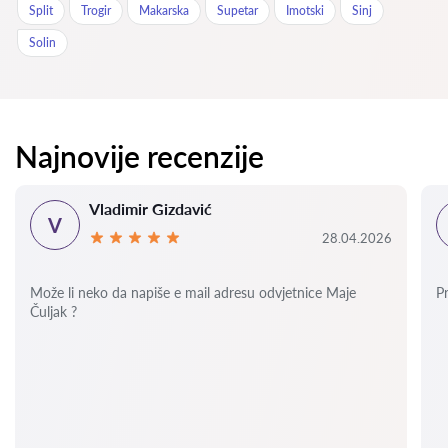
Split
Trogir
Makarska
Supetar
Imotski
Sinj
Solin
Najnovije recenzije
Vladimir Gizdavić
V
28.04.2026
Može li neko da napiše e mail adresu odvjetnice Maje
P
Čuljak ?