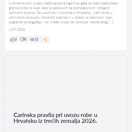
U dinamičnom svijetu međunarodne trgovine, gdje se roba kreće preko
granica brže no ikad, lako je zaboraviti na kompleksnost i strogost
carinskih propisa. Za uvoznike i izvoznike u Hrvatskoj, svaki korak u
carinskom postupku mora biti precizan i u skladu sa zakonom. Ipak,
pogreške se događaju. No, znate li koje vas sankcije i kazne zbog […]
1.07.2026
0
0
32
Carinska pravila pri uvozu robe u
Hrvatsku iz trećih zemalja 2026.