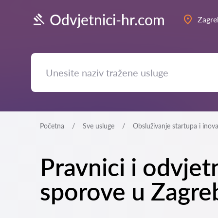
Odvjetnici-hr.com
Zagre
Početna
Sve usluge
Obsluživanje startupa i inova
Pravnici i odvje
sporove u Zagre