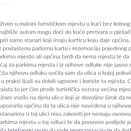
živim u malom turističkom mjestu u kući bez kolnog 
 najbliže autom mogu doći do kuće pretvara u pješač
iti samo stanari koji imaju karticu koju daje općina. 
 povlaštenu parkirnu kartu i rezervaciju pojedinog
kirno mjesto ali općina tvrdi da nema mjesta te da 
čaj za parkirna mjesta i iz njihove odluke nije jasno 
la njihovu odluku uočila sam da ulica u kojoj poku
u praksi ljudi su dobili ugovore i koriste ta mjesta. 
vi zaista tu jer čim prođe turistička sezona većina mj
rkiram vozilo na djelu ulice koji je dovoljno širok d
ozorila općinu da ta ulica nije navedena u njihovoj
stanarima u toj ulici nisu zakoniti jer nemaju osno
parkirna mjesta u toj odluci te da ponovno podijele 
la telefonski poziv da rade reorganizaciju te da do