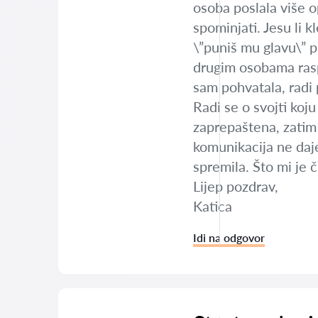
osoba poslala više o
spominjati. Jesu li 
\”puniš mu glavu\” pr
drugim osobama raspr
sam pohvatala, radi
Radi se o svojti koju
zaprepaštena, zatim
komunikacija ne daje
spremila. Što mi je č
Lijep pozdrav,
Katica
Idi na odgovor