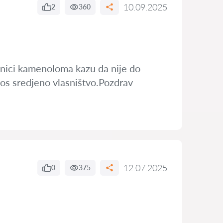
10.09.2025
2
360
asnici kamenoloma kazu da nije do
 jos sredjeno vlasništvo.Pozdrav
12.07.2025
0
375