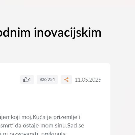
odnim inovacijskim
11.05.2025
1
2254
njen koji moj.Kuća je prizemlje i
še smrti da ostaje mom sinu.Sad se
i ni razgovarati ,prekinula