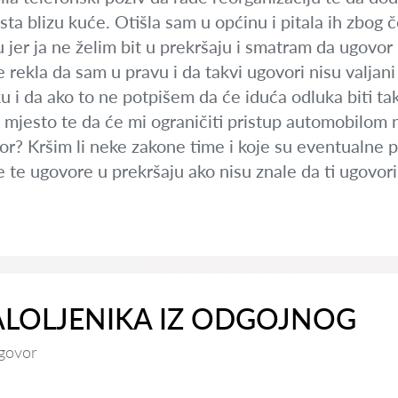
ista blizu kuće. Otišla sam u općinu i pitala ih zbog
er ja ne želim bit u prekršaju i smatram da ugovor 
e rekla da sam u pravu i da takvi ugovori nisu valjan
u i da ako to ne potpišem da će iduća odluka biti t
 mjesto te da će mi ograničiti pristup automobilom 
or? Kršim li neke zakone time i koje su eventualne p
e te ugovore u prekršaju ako nisu znale da ti ugovo
LOLJENIKA IZ ODGOJNOG
govor