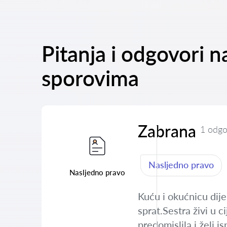
Pitanja i odgovori 
sporovima
Zabrana
1 odgo
Nasljedno pravo
Nasljedno pravo
Kuću i okućnicu dijel
sprat.Sestra živi u c
predomislila i želi i