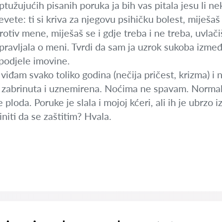
ptužujućih pisanih poruka ja bih vas pitala jesu li 
klevete: ti si kriva za njegovu psihičku bolest, mije
otiv mene, miješaš se i gdje treba i ne treba, uvlačiš
avljala o meni. Tvrdi da sam ja uzrok sukoba između 
 podjele imovine.
 viđam svako toliko godina (nečija pričest, krizma) i
 zabrinuta i uznemirena. Noćima ne spavam. Normal
 ploda. Poruke je slala i mojoj kćeri, ali ih je ubrzo
initi da se zaštitim? Hvala.