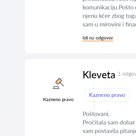
komunikaciju.Pošto n
njenu kćer zbog toga
sam u mirovini i fin
Idi na odgovor
Kleveta
1 odgo
Kazneno pravo
Kazneno pravo
Poštovani,
Pročitala sam dobar 
sam postavila pitanj