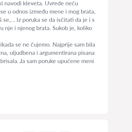
neki navodi kleveta. Uvrede neću
šaš se u odnos između mene i mog brata,
 se,… Iz poruka se da isčitati da je i s
nje i njenog brata. Sukob je, koliko
 nikada se ne čujemo. Najprije sam bila
na, uljudbena i argumentirana pisana
 izbrisala. Ja sam poruke upućene meni