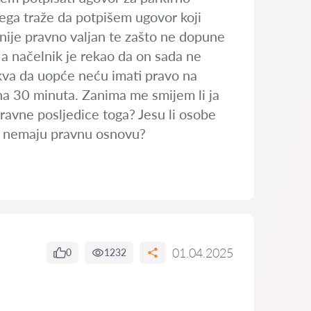
 čega traže da potpišem ugovor koji
nije pravno valjan te zašto ne dopune
i a načelnik je rekao da on sada ne
akva da uopće neću imati pravo na
na 30 minuta. Zanima me smijem li ja
ravne posljedice toga? Jesu li osobe
ri nemaju pravnu osnovu?
01.04.2025
0
1232