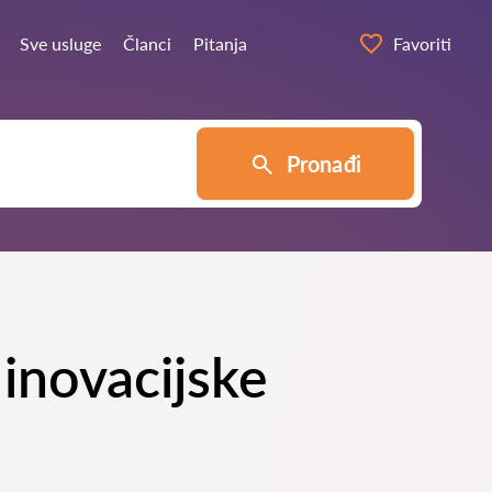
Sve usluge
Članci
Pitanja
Favoriti
Pronađi
 inovacijske