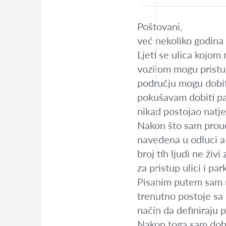
Poštovani,
već nekoliko godina 
Ljeti se ulica kojom
vozilom mogu pristup
području mogu dobit
pokušavam dobiti par
nikad postojao natje
Nakon što sam prouči
navedena u odluci a 
broj tih ljudi ne ži
za pristup ulici i pa
Pisanim putem sam up
trenutno postoje sa 
način da definiraju 
Nakon toga sam dobi