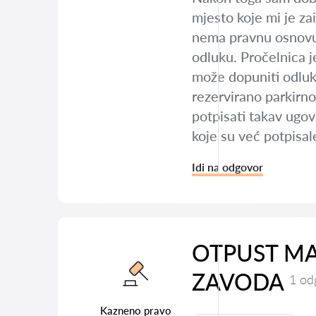
mjesto koje mi je za
nema pravnu osnovu j
odluku. Pročelnica j
može dopuniti odluk
rezervirano parkirno
potpisati takav ugov
koje su već potpisal
Idi na odgovor
OTPUST MA
ZAVODA
1 od
Kazneno pravo