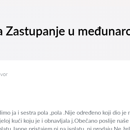
na Zastupanje u međunar
vor
imo ja i sestra pola ,pola .Nije određeno koji dio je 
ijeloj kući koju je i obnavljala j.Obečano poslije na
splatu.Janne pristajem ni na isplatu ,ni prodaju.Ne žel