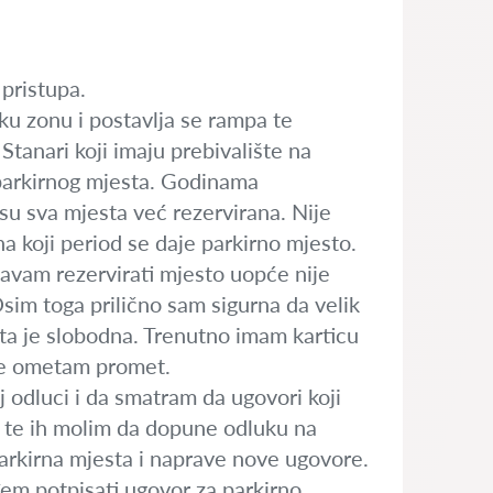
pristupa.
ku zonu i postavlja se rampa te
Stanari koji imaju prebivalište na
 parkirnog mjesta. Godinama
su sva mjesta već rezervirana. Nije
na koji period se daje parkirno mjesto.
šavam rezervirati mjesto uopće nije
Osim toga prilično sam sigurna da velik
esta je slobodna. Trenutno imam karticu
a ne ometam promet.
 odluci i da smatram da ugovori koji
vu te ih molim da dopune odluku na
parkirna mjesta i naprave nove ugovore.
đem potpisati ugovor za parkirno