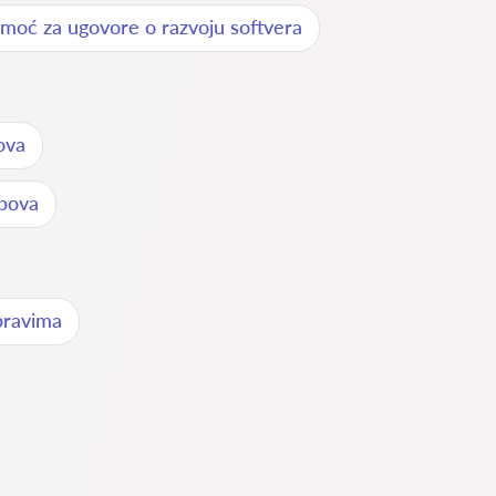
moć za ugovore o razvoju softvera
ova
upova
pravima