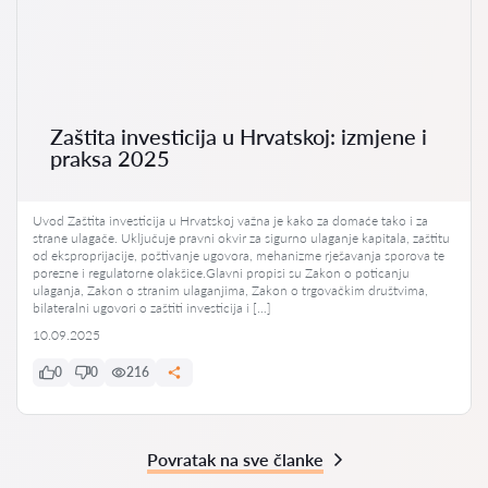
Zaštita investicija u Hrvatskoj: izmjene i
praksa 2025
Uvod Zaštita investicija u Hrvatskoj važna je kako za domaće tako i za
strane ulagače. Uključuje pravni okvir za sigurno ulaganje kapitala, zaštitu
od eksproprijacije, poštivanje ugovora, mehanizme rješavanja sporova te
porezne i regulatorne olakšice.Glavni propisi su Zakon o poticanju
ulaganja, Zakon o stranim ulaganjima, Zakon o trgovačkim društvima,
bilateralni ugovori o zaštiti investicija i […]
10.09.2025
0
0
216
Povratak na sve članke