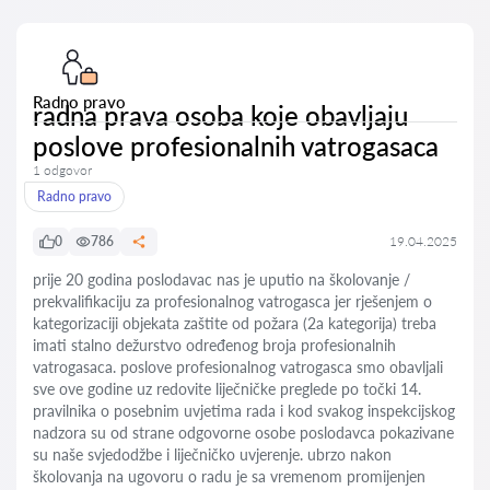
Radno pravo
radna prava osoba koje obavljaju
poslove profesionalnih vatrogasaca
1 odgovor
Radno pravo
0
786
19.04.2025
prije 20 godina poslodavac nas je uputio na školovanje /
prekvalifikaciju za profesionalnog vatrogasca jer rješenjem o
kategorizaciji objekata zaštite od požara (2a kategorija) treba
imati stalno dežurstvo određenog broja profesionalnih
vatrogasaca. poslove profesionalnog vatrogasca smo obavljali
sve ove godine uz redovite liječničke preglede po točki 14.
pravilnika o posebnim uvjetima rada i kod svakog inspekcijskog
nadzora su od strane odgovorne osobe poslodavca pokazivane
su naše svjedodžbe i liječničko uvjerenje. ubrzo nakon
školovanja na ugovoru o radu je sa vremenom promijenjen