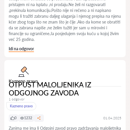
pristajem ni na isplatu ,ni prodaju.Ne želi ni razgovarati
,prekinula komunikaciju.Pošto nije ni rečeno a ni napisano
mogu li tražiti zabranu daljeg ulaganja i njenog prepisa na njenu
kćer zbog toga što ne znam što je čije .Ako da kome se obratiti
da se zabrana napiše ,ne želim tužiti jer sam u mirovini i
financije su ograničene.Ja posjedujem svoju kuću u kojoj živim
već 25 godina.
Idi na odgovor
Kazneno pravo
OTPUST MALOLJENIKA IZ
ODGOJNOG ZAVODA
1 odgovor
Kazneno pravo
0
1232
01.04.2025
Zanima me ima li Odgojni zavod pravo zadržavanja maloljetnika