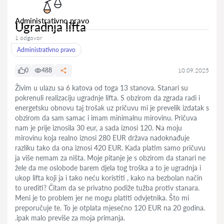
Administrativno pravo
Ugradnja lifta
1 odgovor
Administrativno pravo
0
488
10.09.2025
Živim u ulazu sa 6 katova od toga 13 stanova. Stanari su
pokrenuli realizaciju ugradnje lifta. S obzirom da zgrada radi i
energetsku obnovu taj trošak uz pričuvu mi je prevelik izdatak s
obzirom da sam samac i imam minimalnu mirovinu. Pričuva
nam je prije iznosila 30 eur, a sada iznosi 120. Na moju
mirovinu koja realno iznosi 280 EUR država nadoknađuje
razliku tako da ona iznosi 420 EUR. Kada platim samo pričuvu
ja više nemam za ništa. Moje pitanje je s obzirom da stanari ne
žele da me oslobode barem djela tog troška a to je ugradnja i
ukop lifta koji ja i tako neću koristiti , kako na bezbolan način
to urediti? Čitam da se privatno podiže tužba protiv stanara.
Meni je to problem jer ne mogu platiti odvjetnika. Što mi
preporučuje te. To je otplata mjesečno 120 EUR na 20 godina.
.ipak malo previše za moja primanja.