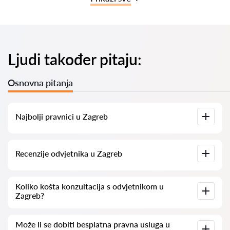
Ljudi također pitaju:
Osnovna pitanja
Najbolji pravnici u Zagreb
Imamo popis najboljih pravnika u Zagreb s potpunim
Recenzije odvjetnika u Zagreb
informacijama. Cijene, recenzije, telefonski brojevi i adrese.
Na našoj platformi prikupljamo stvarne recenzije o
Koliko košta konzultacija s odvjetnikom u
odvjetnicima. Ne brišemo negativne recenzije niti postoji
Zagreb?
mogućnost njihovog lažnog povećavanja.
Konzultacije s odvjetnicima u Zagreb kreću se od 50 eur pa
Može li se dobiti besplatna pravna usluga u
nadalje (cijene mogu varirati ovisno o složenosti pitanja i