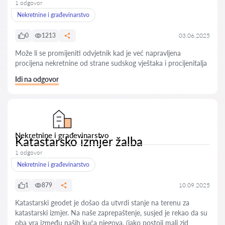
1 odgovor
Nekretnine i građevinarstvo
0
1213
03.06.2025
Može li se promijeniti odvjetnik kad je već napravljena
procijena nekretnine od strane sudskog vještaka i procijenitalja
Idi na odgovor
Nekretnine i građevinarstvo
Katastarsko izmjer žalba
1 odgovor
Nekretnine i građevinarstvo
1
879
10.09.2025
Katastarski geodet je došao da utvrdi stanje na terenu za
katastarski izmjer. Na naše zaprepaštenje, susjed je rekao da su
oba vra između naših kuća njegova, (iako postoji mali zid