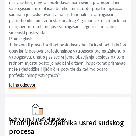
naziv radnog mjesta i poslodavac nam svima profesionalnim
vatrogascima nije plačao benificirani staž do prije tri mjeseca.
sad nam je poslodavac svima profesionalnim vatrogascima
platio benificirani radni staž unatrag 4 godine iako nam nekima
na ugovoru o radu ne piše vatrogasac, nego recimo samo
smjenski poslovođa.
Pitanje glasi:
1. Imamo li pravo tražit od poslodavca benificirani radni staž za
obavljanje poslova profesionalnog vatrogasca prema Zakonu o
vatrogastvu, unatrag za sve vrijeme obavljanja poslova na tom
radnom mjestu pošto je nadležni državni inspektorat priznavao
naše svjedodžbe i liječničke potvrde da radimo posao
profesionalnog vatrogasca?
Idi na odgovor
Nekretnine i građevinarstvo
Promijena odvjetnika usred sudskog
procesa