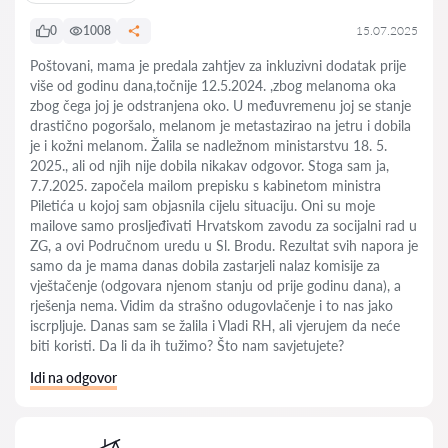
0
1008
15.07.2025
Poštovani, mama je predala zahtjev za inkluzivni dodatak prije
više od godinu dana,točnije 12.5.2024. ,zbog melanoma oka
zbog čega joj je odstranjena oko. U međuvremenu joj se stanje
drastično pogoršalo, melanom je metastazirao na jetru i dobila
je i kožni melanom. Žalila se nadležnom ministarstvu 18. 5.
2025., ali od njih nije dobila nikakav odgovor. Stoga sam ja,
7.7.2025. započela mailom prepisku s kabinetom ministra
Piletića u kojoj sam objasnila cijelu situaciju. Oni su moje
mailove samo prosljeđivati Hrvatskom zavodu za socijalni rad u
ZG, a ovi Područnom uredu u Sl. Brodu. Rezultat svih napora je
samo da je mama danas dobila zastarjeli nalaz komisije za
vještačenje (odgovara njenom stanju od prije godinu dana), a
rješenja nema. Vidim da strašno odugovlačenje i to nas jako
iscrpljuje. Danas sam se žalila i Vladi RH, ali vjerujem da neće
biti koristi. Da li da ih tužimo? Što nam savjetujete?
Idi na odgovor