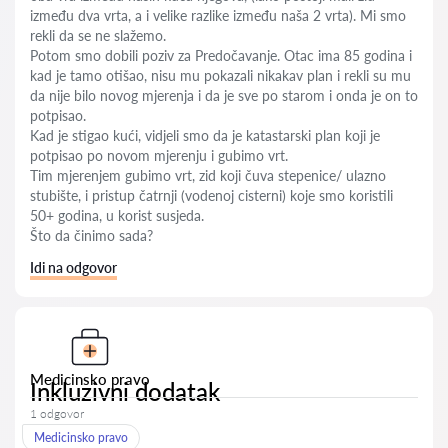
između dva vrta, a i velike razlike između naša 2 vrta). Mi smo
rekli da se ne slažemo.
Potom smo dobili poziv za Predočavanje. Otac ima 85 godina i
kad je tamo otišao, nisu mu pokazali nikakav plan i rekli su mu
da nije bilo novog mjerenja i da je sve po starom i onda je on to
potpisao.
Kad je stigao kući, vidjeli smo da je katastarski plan koji je
potpisao po novom mjerenju i gubimo vrt.
Tim mjerenjem gubimo vrt, zid koji čuva stepenice/ ulazno
stubište, i pristup čatrnji (vodenoj cisterni) koje smo koristili
50+ godina, u korist susjeda.
Što da činimo sada?
Idi na odgovor
Medicinsko pravo
Inkluzivni dodatak
1 odgovor
Medicinsko pravo