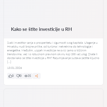
Kako se štite investicije u RH
Svaki investitor sanja o prosperitetu i sigurnosti svog kapitala. Ulaganje u
Hrvatsku nudi brojne prilike, od turizma i nekretnina do tehnologije i
energetike. Međutim, uspjeh investicije ne ovisi samo o tržišnim
trendovima, već i o robusnom pravnom okviru koji štiti vaš ulog. Znate li
doista kako se štite investicije u RH? Razumijevanje sustava zaštite ključno
[…]
13.01.2026
0
0
35