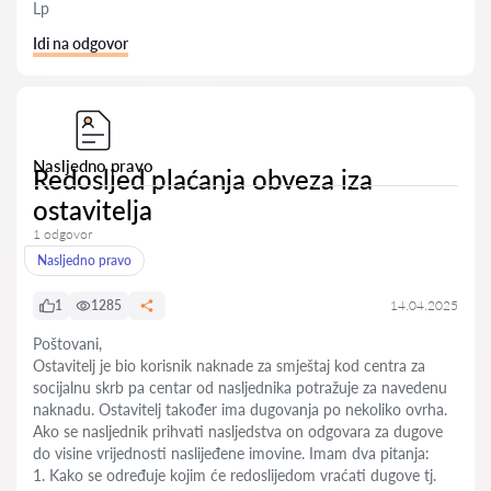
Lp
Idi na odgovor
Nasljedno pravo
Redosljed plaćanja obveza iza
ostavitelja
1 odgovor
Nasljedno pravo
1
1285
14.04.2025
Poštovani,
Ostavitelj je bio korisnik naknade za smještaj kod centra za
socijalnu skrb pa centar od nasljednika potražuje za navedenu
naknadu. Ostavitelj također ima dugovanja po nekoliko ovrha.
Ako se nasljednik prihvati nasljedstva on odgovara za dugove
do visine vrijednosti naslijeđene imovine. Imam dva pitanja:
1. Kako se određuje kojim će redoslijedom vraćati dugove tj.