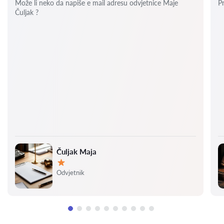
Može li neko da napiše e mail adresu odvjetnice Maje
P
Čuljak ?
Čuljak Maja
Ocjena:
Odvjetnik