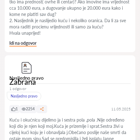
tko ima prednost( ovrhe ili centar)? Ako imovine ima vrijednost
cca 10.000 eura, a dugovanje ukupno je 20.000 eura kako i
kome ne platiti sav dug?
2. Nasljednik je naslijedio kuću i nekoliko oranica. Da li za sve
mora raditi procienu vrijednosti ili samo za kuću?
Hvala unaprijed!
Idi na odgovor
Nasljedno pravo
Zabrana
1 odgovor
Nasljedno pravo
1
2254
11.05.2025
Kuću i okućnicu dijelimo ja i sestra pola ,pola .Nije određeno
koji dio je njen koji moj.Kuća je prizemlje i sprat.Sestra živi u
cijeloj kući koju je i obnavljala j.Obečano poslije naše smrti da
ostaje mom sinu.Sad se predomislila i želi isplatu.Janne