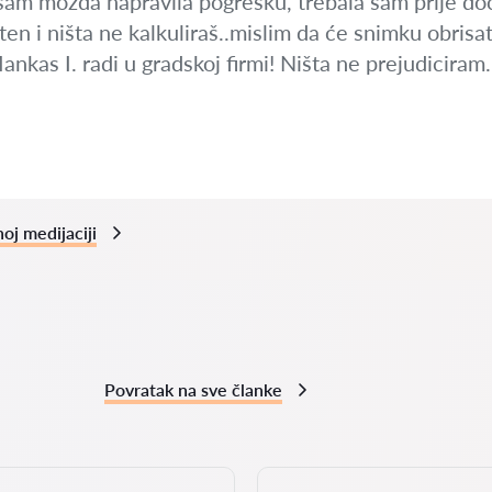
 sam možda napravila pogrešku, trebala sam prije d
šten i ništa ne kalkuliraš..mislim da će snimku obrisa
nkas I. radi u gradskoj firmi! Ništa ne prejudicira
oj medijaciji
Povratak na sve članke