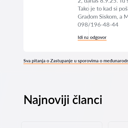
2, danas 8.9.25. Tu
Tako je to kad si po
Gradom Siskom, a Ma
098/196-48-44
Idi na odgovor
Sva pitanja o Zastupanje u sporovima o međunarodn
Najnoviji članci