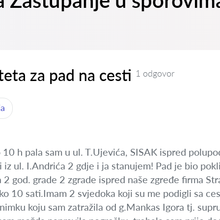
 na Zastupanje u sporovi
eta za pad na cesti
1 odgovor
ja
o 10 h pala sam u ul. T.Ujevića, SISAK ispred polup
i iz ul. I.Andrića 2 gdje i ja stanujem! Pad je bio p
 2 god. grade 2 zgrade ispred naše zgređe firma Str
ko 10 sati.Imam 2 svjedoka koji su me podigli sa ce
imku koju sam zatražila od g.Mankas Igora tj. supru