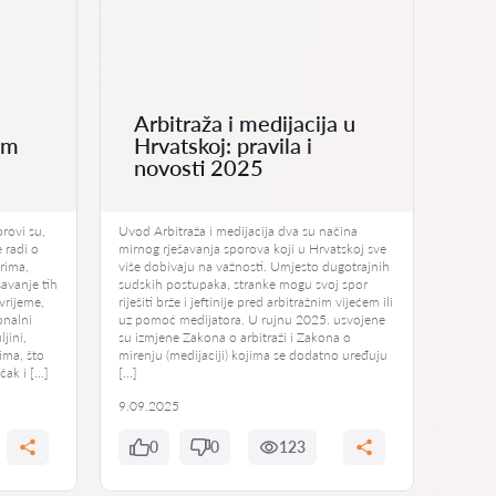
Arbitraža i medijacija u
im
Hrvatskoj: pravila i
novosti 2025
rovi su,
Uvod Arbitraža i medijacija dva su načina
 radi o
mirnog rješavanja sporova koji u Hrvatskoj sve
rima,
više dobivaju na važnosti. Umjesto dugotrajnih
ešavanje tih
sudskih postupaka, stranke mogu svoj spor
vrijeme,
riješiti brže i jeftinije pred arbitražnim vijećem ili
onalni
uz pomoć medijatora. U rujnu 2025. usvojene
jini,
su izmjene Zakona o arbitraži i Zakona o
ima, što
mirenju (medijaciji) kojima se dodatno uređuju
čak i […]
[…]
9.09.2025
0
0
123