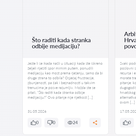
Arbi
Što raditi kada stranka
Hrva
odbije medijaciju?
povo
Jeste li se ikada našli u situaciji kada ste iskreno
Svaki podu
željeli riješiti spor mirnim putem, ponudili
poslovni s
medijaciju kao most prema rješenju, samo da bi
resursa i 
druga strana to odbila? Osjećaj frustracije,
morate tra
zbunjenosti, pa čak i beznadnosti u takvim
pitanje: ko
trenucima je posve razumljiv. Možda ste se
dugogodiš
pitali, “Što raditi kada stranka odbije
hrvatskog 
medijaciju?” Ovo pitanje nije rijetkost […]
alternativ
ovom […]
31.05.2026
17.05.20
0
0
24
0