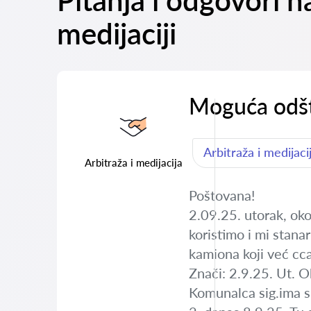
Pitanja i odgovori
medijaciji
Moguća odšt
Arbitraža i medijaci
Arbitraža i medijacija
Poštovana!
2.09.25. utorak, ok
koristimo i mi stanar
kamiona koji već cca
Znači: 2.9.25. Ut. O
Komunalca sig.ima sn