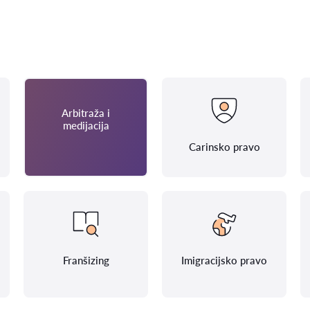
Arbitraža i
medijacija
Carinsko pravo
Franšizing
Imigracijsko pravo