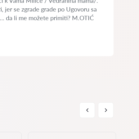
oći k Vama Milice / Vedranina mama/.
ti, jer se zgrade grade po Ugovoru sa
m…. da li me možete primiti? M.OTIĆ