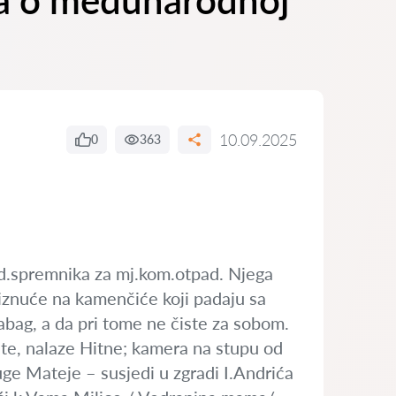
ma o međunarodnoj
10.09.2025
0
363
od.spremnika za mj.kom.otpad. Njega
okliznuće na kamenčiće koji padaju sa
abag, a da pri tome ne čiste za sobom.
ste, nalaze Hitne; kamera na stupu od
ge Mateje – susjedi u zgradi I.Andrića