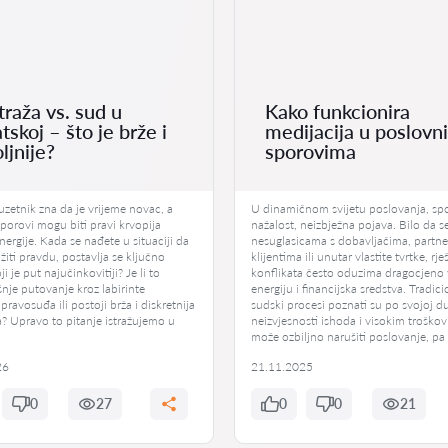
traža vs. sud u
Kako funkcionira
tskoj – što je brže i
medijacija u poslovn
ljnije?
sporovima
zetnik zna da je vrijeme novac, a
U dinamičnom svijetu poslovanja, spo
porovi mogu biti pravi krvopija
nažalost, neizbježna pojava. Bilo da se
energije. Kada se nađete u situaciji da
nesuglasicama s dobavljačima, partne
žiti pravdu, postavlja se ključno
klijentima ili unutar vlastite tvrtke, rj
ji je put najučinkovitiji? Je li to
konflikata često oduzima dragocjeno 
nje putovanje kroz labirinte
energiju i financijska sredstva. Tradici
pravosuđa ili postoji brža i diskretnija
sudski procesi poznati su po svojoj dul
a? Upravo to pitanje istražujemo u
neizvjesnosti ishoda i visokim troškov
može ozbiljno narušiti poslovanje, pa 
26
21.11.2025
0
27
0
0
21