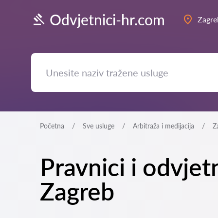
Odvjetnici-hr.com
Zagre
Početna
Sve usluge
Arbitraža i medijacija
Z
Pravnici i odvje
Zagreb