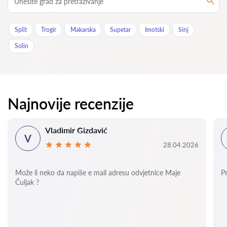
Split
Trogir
Makarska
Supetar
Imotski
Sinj
Solin
Najnovije recenzije
Vladimir Gizdavić
V
28.04.2026
Može li neko da napiše e mail adresu odvjetnice Maje
P
Čuljak ?