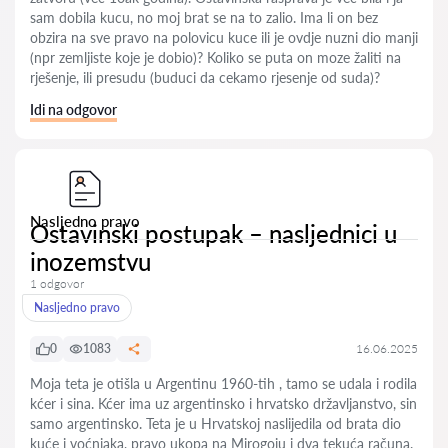
sam dobila kucu, no moj brat se na to zalio. Ima li on bez
obzira na sve pravo na polovicu kuce ili je ovdje nuzni dio manji
(npr zemljiste koje je dobio)? Koliko se puta on moze žaliti na
rješenje, ili presudu (buduci da cekamo rjesenje od suda)?
Idi na odgovor
Nasljedno pravo
Ostavinski postupak – nasljednici u
inozemstvu
1 odgovor
Nasljedno pravo
0
1083
16.06.2025
Moja teta je otišla u Argentinu 1960-tih , tamo se udala i rodila
kćer i sina. Kćer ima uz argentinsko i hrvatsko državljanstvo, sin
samo argentinsko. Teta je u Hrvatskoj naslijedila od brata dio
kuće i voćnjaka, pravo ukopa na Mirogoju i dva tekuća računa.