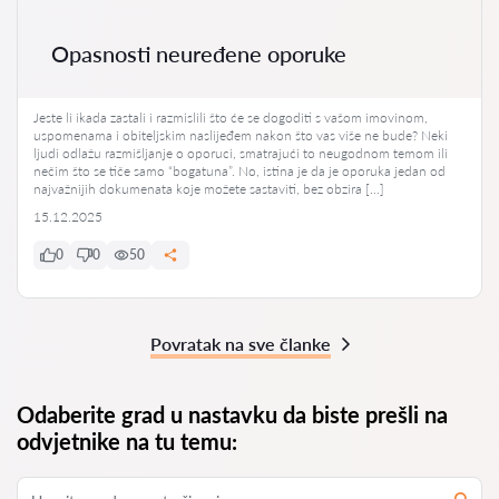
Opasnosti neuređene oporuke
Jeste li ikada zastali i razmislili što će se dogoditi s vašom imovinom,
uspomenama i obiteljskim naslijeđem nakon što vas više ne bude? Neki
ljudi odlažu razmišljanje o oporuci, smatrajući to neugodnom temom ili
nečim što se tiče samo “bogatuna”. No, istina je da je oporuka jedan od
najvažnijih dokumenata koje možete sastaviti, bez obzira […]
15.12.2025
0
0
50
Povratak na sve članke
Odaberite grad u nastavku da biste prešli na
odvjetnike na tu temu: