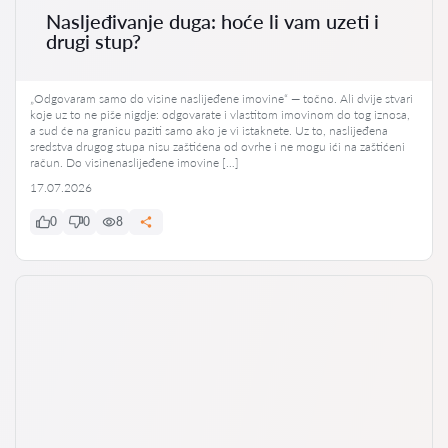
Nasljeđivanje duga: hoće li vam uzeti i
drugi stup?
„Odgovaram samo do visine naslijeđene imovine“ — točno. Ali dvije stvari
koje uz to ne piše nigdje: odgovarate i vlastitom imovinom do tog iznosa,
a sud će na granicu paziti samo ako je vi istaknete. Uz to, naslijeđena
sredstva drugog stupa nisu zaštićena od ovrhe i ne mogu ići na zaštićeni
račun. Do visinenaslijeđene imovine […]
17.07.2026
0
0
8