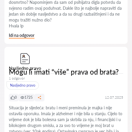
dosmrtno? Napominjem da sam od psihijatra digla potvrdu da
svjesno radim ovaj poduhvat. Dakle što je najbolje napraviti da
jedan sin dobije nasljedstvo a da su drugi razbaštinjeni i da ne
mogu tražiti nužno dio?
Hvala lp
Idi na odgovor
Nasljedno pravo
Mogu li imati “više” prava od brata?
1 odgovor
Nasljedno pravo
0
1725
12.07.2025
Situacija je sljedeća: bratu i meni preminula je majka i nije
ostavila oporuku. Imala je alzheimer i nije bila u stanju. Cijelo to
vrijeme dok je bila bolesna sam ja skrbila za nju, i financijski i u
bilokojem drugom smislu, a za svo to vrijeme je moj brat u
zatvoru (vec 10ak godina). Ostavinska rasprava je vec bila i ja