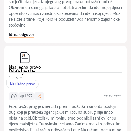
spriječiti da djeca iz njegovog prvog braka potražuju udio?
Obzirom da sam ga ja kupila i otplatila želim da ide mojoj djeci i
općenito sva naša zajednička stečevina da ide našoj djeci. Muž
se slaže s time. Koje korake poduzeti? Još nemamo zajedničke
stečevine
Idi na odgovor
Nasljedno pravo
Nasljeđe
1 odgovor
Nasljedno pravo
0
1297
20.06.2025
Pozdrav.Suprug je iznenada preminuo.Otkrili smo da postoji
dug koji je preuzela agencija.Osim racuna suprug nije imao
nista na sebi.Obiteljsku mirovinu smo podnijeli zahtjev jer su
djeca maloljetna.Ostavinsku cekamo.Zanima me ako prihvatim
nasljedstvo tj. taj račun prihvaćam i dug.Na računu nema puno