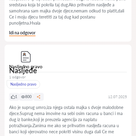
sredstava koja bi pokrila taj dug.Ako prihvatim nasljeđe a
samohrana sam majka dvoje djece,nemam odkud to platit,dali
Ce i moju djecu teretiti za taj dug kad postanu
punoljetna.Hvala
Idi na odgovor
Nasljedno pravo
Nasljeđe
1 odgovor
Nasljedno pravo
1
800
12.07.2025
Ako je suprug umro,iza njega ostala majka s dvoje malodobne
djece.Suprug nema imovine na sebi osim racuna u banci i ma
dug iz banke,koji je preuzela agencija za naplatu
potraživanja.Zanima me ako se prihvatim nasljeđa racuna u
banci koji vjerovatno nece pokriti visinu duga dali Ce me