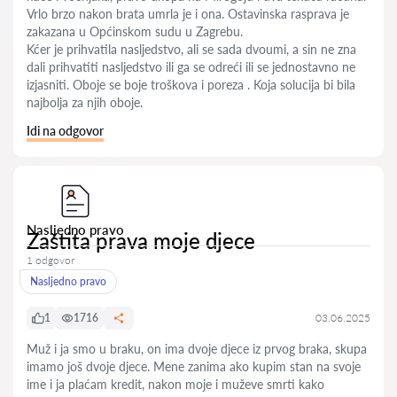
Vrlo brzo nakon brata umrla je i ona. Ostavinska rasprava je
zakazana u Općinskom sudu u Zagrebu.
Kćer je prihvatila nasljedstvo, ali se sada dvoumi, a sin ne zna
dali prihvatiti nasljedstvo ili ga se odreći ili se jednostavno ne
izjasniti. Oboje se boje troškova i poreza . Koja solucija bi bila
najbolja za njih oboje.
Idi na odgovor
Nasljedno pravo
Zaštita prava moje djece
1 odgovor
Nasljedno pravo
1
1716
03.06.2025
Muž i ja smo u braku, on ima dvoje djece iz prvog braka, skupa
imamo još dvoje djece. Mene zanima ako kupim stan na svoje
ime i ja plaćam kredit, nakon moje i muževe smrti kako