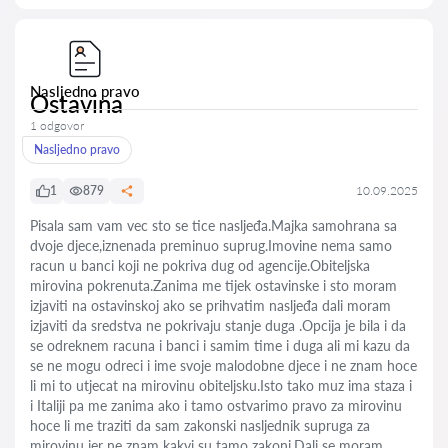
Nasljedno pravo
Ostavina
1 odgovor
Nasljedno pravo
1
879
10.09.2025
Pisala sam vam vec sto se tice nasljeđa.Majka samohrana sa
dvoje djece,iznenada preminuo suprug.Imovine nema samo
racun u banci koji ne pokriva dug od agencije.Obiteljska
mirovina pokrenuta.Zanima me tijek ostavinske i sto moram
izjaviti na ostavinskoj ako se prihvatim nasljeđa dali moram
izjaviti da sredstva ne pokrivaju stanje duga .Opcija je bila i da
se odreknem racuna i banci i samim time i duga ali mi kazu da
se ne mogu odreci i ime svoje malodobne djece i ne znam hoce
li mi to utjecat na mirovinu obiteljsku.Isto tako muz ima staza i
i Italiji pa me zanima ako i tamo ostvarimo pravo za mirovinu
hoce li me traziti da sam zakonski nasljednik supruga za
mirovinu jer ne znam kakvi su tamo zakoni.Dali se moram