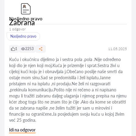
Nasljedno pravo
Zabrana
1 odgovor
Nasljedno pravo
1
2253
11.05.2025
Kuću i okućnicu dijelimo ja i sestra pola ,pola .Nije određeno
koji dio je njen koji moj.Kuća je prizemlje i sprat.Sestra živi u
cijeloj kući koju je i obnavljala j.Obečano poslije naše smrti da
ostaje mom sinu.Sad se predomislila i želi isplatu.Janne
pristajem ni na isplatu ,ni prodaju.Ne želi ni razgovarati
,prekinula komunikaciju.Pošto nije ni rečeno a ni napisano
mogu li tražiti zabranu daljeg ulaganja i njenog prepisa na njenu
kćer zbog toga što ne znam što je čije .Ako da kome se obratiti
da se zabrana napiše ,ne želim tužiti jer sam u mirovini i
financije su ograničene.Ja posjedujem svoju kuću u kojoj živim
već 25 godina.
Idi na odgovor