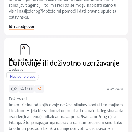
sama javit agenciji i to im i reci da se mogu naplatiti samo u
visini nasljeđenog?Možete mi pomoći i dati pravne upute za
ostavinsku.
Idi na odgovor
Nasljedno pravo
Darovanje ili doživotno uzdržavanje
1 odgovor
Nasljedno pravo
0
1296
10.09.2025
Poštovani
Imam tri sina od kojih dvoje ne žele nikakav kontakt sa majkom
i bratom. Htjela bi svu imovinu prepisati na najmlađeg sina a da
ova dvojica nemaju nikakva prava potraživanja nužnog djela.
Pitanje: Što je najsigurnije napraviti da stan prepišem sinu kako
bi odmah postao vlasnik a da nije doživotno uzdržavanje ili