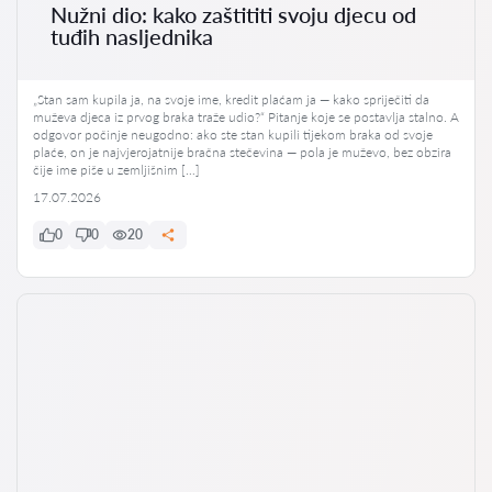
Nužni dio: kako zaštititi svoju djecu od
tuđih nasljednika
„Stan sam kupila ja, na svoje ime, kredit plaćam ja — kako spriječiti da
muževa djeca iz prvog braka traže udio?“ Pitanje koje se postavlja stalno. A
odgovor počinje neugodno: ako ste stan kupili tijekom braka od svoje
plaće, on je najvjerojatnije bračna stečevina — pola je muževo, bez obzira
čije ime piše u zemljišnim […]
17.07.2026
0
0
20