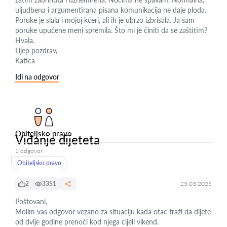
uljudbena i argumentirana pisana komunikacija ne daje ploda.
Poruke je slala i mojoj kćeri, ali ih je ubrzo izbrisala. Ja sam
poruke upućene meni spremila. Što mi je činiti da se zaštitim?
Hvala.
Lijep pozdrav,
Katica
Idi na odgovor
Obiteljsko pravo
Viđanje dijeteta
1 odgovor
Obiteljsko pravo
2
3351
25.03.2025
Poštovani,
Molim vas odgovor vezano za situaciju kada otac traži da dijete
od dvije godine prenoći kod njega cijeli vikend.