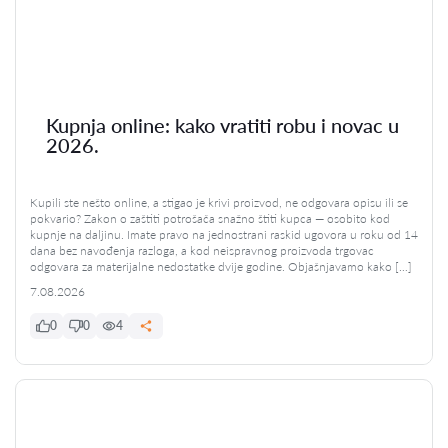
Kupnja online: kako vratiti robu i novac u
2026.
Kupili ste nešto online, a stigao je krivi proizvod, ne odgovara opisu ili se
pokvario? Zakon o zaštiti potrošača snažno štiti kupca — osobito kod
kupnje na daljinu. Imate pravo na jednostrani raskid ugovora u roku od 14
dana bez navođenja razloga, a kod neispravnog proizvoda trgovac
odgovara za materijalne nedostatke dvije godine. Objašnjavamo kako […]
7.08.2026
0
0
4