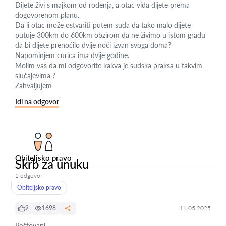
Dijete živi s majkom od rođenja, a otac viđa dijete prema
dogovorenom planu.
Da li otac može ostvariti putem suda da tako malo dijete
putuje 300km do 600km obzirom da ne živimo u istom gradu
da bi dijete prenoćilo dvije noći izvan svoga doma?
Napominjem curica ima dvije godine.
Molim vas da mi odgovorite kakva je sudska praksa u takvim
slučajevima ?
Zahvaljujem
Idi na odgovor
Obiteljsko pravo
Skrb za unuku
1 odgovor
Obiteljsko pravo
2
1698
11.05.2025
Poštovani,