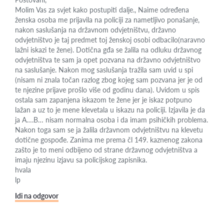
Molim Vas za svjet kako postupiti dalje., Naime određena
ženska osoba me prijavila na policiji za nametljivo ponašanje,
nakon saslušanja na državnom odvjetništvu, državno
odvjetništvo je taj predmet toj ženskoj osobi odbacilo(naravno
lažni iskazi te žene). Dotična gđa se žalila na odluku državnog
odvjetništva te sam ja opet pozvana na državno odvjetništvo
na saslušanje. Nakon mog saslušanja tražila sam uvid u spi
(nisam ni znala točan razlog zbog kojeg sam pozvana jer je od
te njezine prijave prošlo više od godinu dana). Uvidom u spis
ostala sam zapanjena iskazom te žene jer je iskaz potpuno
lažan a uz to je mene klevetala u iskazu na policiji. Izjavila je da
ja A….B… nisam normalna osoba i da imam psihičkih problema.
Nakon toga sam se ja žalila državnom odvjetništvu na klevetu
dotične gospođe. Zanima me prema čl 149. kaznenog zakona
zašto je to meni odbijeno od strane državnog odvjetništva a
imaju njezinu izjavu sa policijskog zapisnika.
hvala
lp
Idi na odgovor