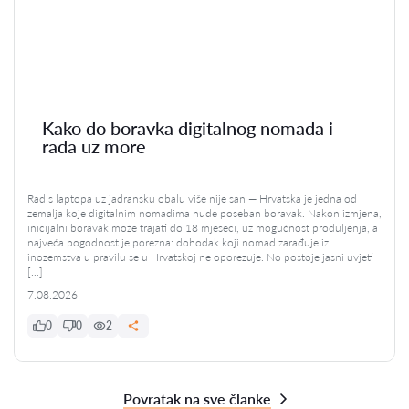
Kako do boravka digitalnog nomada i
rada uz more
Rad s laptopa uz jadransku obalu više nije san — Hrvatska je jedna od
zemalja koje digitalnim nomadima nude poseban boravak. Nakon izmjena,
inicijalni boravak može trajati do 18 mjeseci, uz mogućnost produljenja, a
najveća pogodnost je porezna: dohodak koji nomad zarađuje iz
inozemstva u pravilu se u Hrvatskoj ne oporezuje. No postoje jasni uvjeti
[…]
7.08.2026
0
0
2
Povratak na sve članke