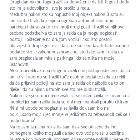
Drugi dan nakon toga tražili su dopuštenje da isti ti gosti dođu
sto im je udovoljeno i sve je prošlo u redu.
Međutim nakon sto su napustili moj objekt nakon 3 sata su
me kontaktirali da je njima ogreban automobil na mom
parkingu i da su za to krivi moji drugi gosti i tražili su njihove
osobne podatke.Na to sam ja rekla da ja mogu pogledati
postoji li oštećenje na drugom vozilu i ako isto postoji
obavijestiti druge goste ali da ja ne smijem davati tuđe osobne
podatke sto je zakonom zabranjeno.Isto tako sam i rekla da
sam pregledala snimke s parkinga i da se ništa ne može
ustanoviti
Ali su oni rekli ako na drugom vozili i ne postoji oštećenje da su
oni krivi i uporno su tražili tuđe osobne podatke.Tada su rekli
da će prijaviti policiji na sto sam ja rekla ok najbolje da to oni
riješe i da ću njima ustupiti sve sto me budu tražili.
Nakon svega su oni mene zvali i ja se nisam javila jer nisam čula
mobitel jer sam radila tada su oni meni napisali poruku citiram
“Nisi mi uopće pomogla,nisi se javila dok sam bio na
policiji,sada moja riječ manje vrijedi.Šteta za tebe,suocit ćeš se s
posljedicama”
Na to sam ja njima rekla da sam dala sve od sebe da im
pomognem koliko mogu,ali da sad ovo već prelazi u ozbiljne
prijetnje i da ako imaju problem da se obrate policiji a mene da