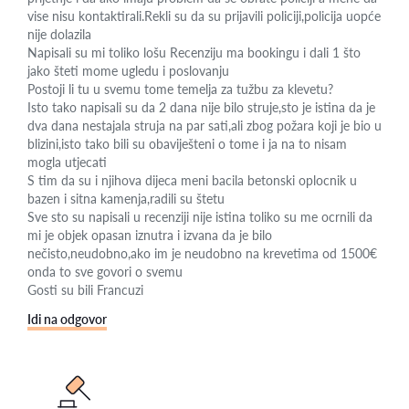
vise nisu kontaktirali.Rekli su da su prijavili policiji,policija uopće
nije dolazila
Napisali su mi toliko lošu Recenziju ma bookingu i dali 1 što
jako šteti mome ugledu i poslovanju
Postoji li tu u svemu tome temelja za tužbu za klevetu?
Isto tako napisali su da 2 dana nije bilo struje,sto je istina da je
dva dana nestajala struja na par sati,ali zbog požara koji je bio u
blizini,isto tako bili su obaviješteni o tome i ja na to nisam
mogla utjecati
S tim da su i njihova dijeca meni bacila betonski oplocnik u
bazen i sitna kamenja,radili su štetu
Sve sto su napisali u recenziji nije istina toliko su me ocrnili da
mi je objek opasan iznutra i izvana da je bilo
nečisto,neudobno,ako im je neudobno na krevetima od 1500€
onda to sve govori o svemu
Gosti su bili Francuzi
Idi na odgovor