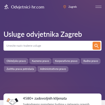
Odvjetnici-hr.com
Zagreb
Usluge odvjetnika
Zagreb
Obiteljsko pravo
Kazneno pravo
Korporativno pravo
Radno pravo
Zaštita prava potrošača
Administrativno pravo
4580+ zadovoljnih klijenata
Svakodnevno pomažemo ljudima u rješavanju pravnih