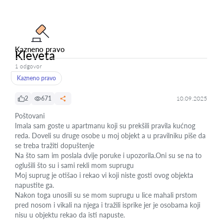
Kazneno pravo
Kleveta
1 odgovor
Kazneno pravo
2
671
10.09.2025
Poštovani
Imala sam goste u apartmanu koji su prekšili pravila kućnog
reda. Doveli su druge osobe u moj objekt a u pravilniku piše da
se treba tražiti dopuštenje
Na što sam im poslala dvije poruke i upozorila.Oni su se na to
oglušili što su i sami rekli mom suprugu
Moj suprug je otišao i rekao vi koji niste gosti ovog objekta
napustite ga.
Nakon toga unosili su se mom suprugu u lice mahali prstom
pred nosom i vikali na njega i tražili isprike jer je osobama koji
nisu u objektu rekao da isti napuste.