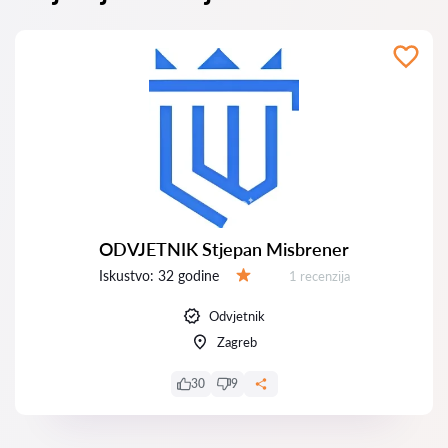
ODVJETNIK Stjepan Misbrener
Iskustvo:
32 godine
Recenzija:
1 recenzija
Ocjena:
Odvjetnik
Zagreb
30
9