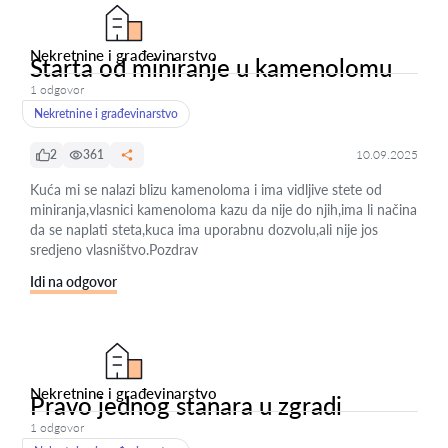
Nekretnine i građevinarstvo
Starta od miniranje u kamenolomu
1 odgovor
Nekretnine i građevinarstvo
2
361
10.09.2025
Kuća mi se nalazi blizu kamenoloma i ima vidljive stete od
miniranja,vlasnici kamenoloma kazu da nije do njih,ima li načina
da se naplati steta,kuca ima uporabnu dozvolu,ali nije jos
sredjeno vlasništvo.Pozdrav
Idi na odgovor
Nekretnine i građevinarstvo
Pravo jednog stanara u zgradi
1 odgovor