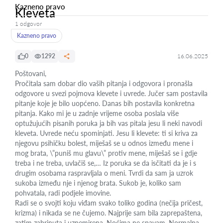
Kazneno pravo
Kleveta
1 odgovor
Kazneno pravo
0
1292
16.06.2025
Poštovani,
Pročitala sam dobar dio vaših pitanja i odgovora i pronašla
odgovore u svezi pojmova klevete i uvrede. Jučer sam postavila
pitanje koje je bilo uopćeno. Danas bih postavila konkretna
pitanja. Kako mi je u zadnje vrijeme osoba poslala više
optužujućih pisanih poruka ja bih vas pitala jesu li neki navodi
kleveta. Uvrede neću spominjati. Jesu li klevete: ti si kriva za
njegovu psihičku bolest, miješaš se u odnos između mene i
mog brata, \”puniš mu glavu\” protiv mene, miješaš se i gdje
treba i ne treba, uvlačiš se,… Iz poruka se da isčitati da je i s
drugim osobama raspravljala o meni. Tvrdi da sam ja uzrok
sukoba između nje i njenog brata. Sukob je, koliko sam
pohvatala, radi podjele imovine.
Radi se o svojti koju viđam svako toliko godina (nečija pričest,
krizma) i nikada se ne čujemo. Najprije sam bila zaprepaštena,
zatim zabrinuta i uznemirena. Noćima ne spavam. Normalna,