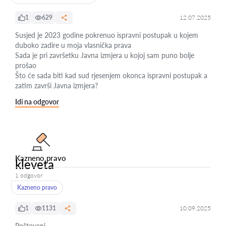
1
629
12.07.2025
Susjed je 2023 godine pokrenuo ispravni postupak u kojem
duboko zadire u moja vlasnička prava
Sada je pri završetku Javna izmjera u kojoj sam puno bolje
prošao
Što će sada biti kad sud rjesenjem okonca ispravni postupak a
zatim završi Javna izmjera?
Idi na odgovor
Kazneno pravo
kleveta
1 odgovor
Kazneno pravo
1
1131
10.09.2025
Poštovani,