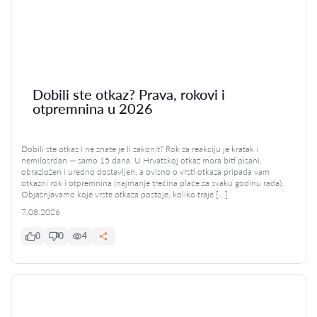
Dobili ste otkaz? Prava, rokovi i
otpremnina u 2026
Dobili ste otkaz i ne znate je li zakonit? Rok za reakciju je kratak i
nemilosrdan — samo 15 dana. U Hrvatskoj otkaz mora biti pisani,
obrazložen i uredno dostavljen, a ovisno o vrsti otkaza pripada vam
otkazni rok i otpremnina (najmanje trećina plaće za svaku godinu rada).
Objašnjavamo koje vrste otkaza postoje, koliko traje […]
7.08.2026
0
0
4