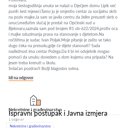
moja šestogodišnja unuka se nalazi u Dječjem domu Lipik već
punih šest mjeseci.Tamo ju je smjestio centar za socijalnu skrb
na poziv majke.Ja sam se javila centru da želim preuzeti skrb o
unuci,međutim slučaj je predat na Općinski sud u
Bjelovaru,saznala sam pod brojem R1 ob-622/2024,protiv oca
i majke oduzimanja prava na stanovanje s djetetom.Na
ročištima je sudac Ivan Poljak.Moje pitanje je zašto se tako
dugo čeka na presudu,gdje će dijete stanovati? Sada
nadležnost ima centar Požega.Da li bi mi odvjetnik mogao
pomoći da unuku dovedem u dom kojemu ona pripada? Na
jesen treba krenuti u školu.
Srdačan pozdrav!I Božji blagoslov svima.
Idi na odgovor
Nekretnine i građevinarstvo
Ispravni postupak i Javna izmjera
1 odgovor
Nekretnine i građevinarstvo