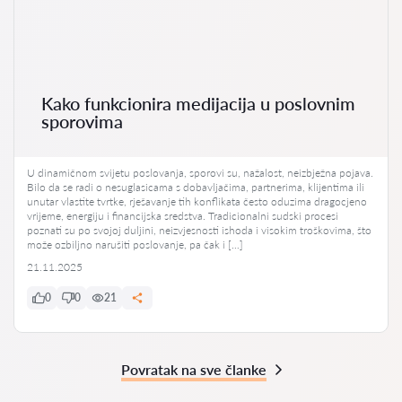
Kako funkcionira medijacija u poslovnim
sporovima
U dinamičnom svijetu poslovanja, sporovi su, nažalost, neizbježna pojava.
Bilo da se radi o nesuglasicama s dobavljačima, partnerima, klijentima ili
unutar vlastite tvrtke, rješavanje tih konflikata često oduzima dragocjeno
vrijeme, energiju i financijska sredstva. Tradicionalni sudski procesi
poznati su po svojoj duljini, neizvjesnosti ishoda i visokim troškovima, što
može ozbiljno narušiti poslovanje, pa čak i […]
21.11.2025
0
0
21
Povratak na sve članke