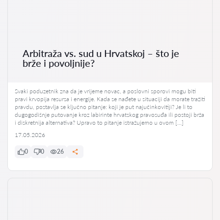
Arbitraža vs. sud u Hrvatskoj – što je
brže i povoljnije?
Svaki poduzetnik zna da je vrijeme novac, a poslovni sporovi mogu biti
pravi krvopija resursa i energije. Kada se nađete u situaciji da morate tražiti
pravdu, postavlja se ključno pitanje: koji je put najučinkovitiji? Je li to
dugogodišnje putovanje kroz labirinte hrvatskog pravosuđa ili postoji brža
i diskretnija alternativa? Upravo to pitanje istražujemo u ovom […]
17.05.2026
0
0
26