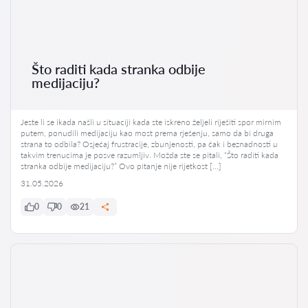
Što raditi kada stranka odbije
medijaciju?
Jeste li se ikada našli u situaciji kada ste iskreno željeli riješiti spor mirnim
putem, ponudili medijaciju kao most prema rješenju, samo da bi druga
strana to odbila? Osjećaj frustracije, zbunjenosti, pa čak i beznadnosti u
takvim trenucima je posve razumljiv. Možda ste se pitali, “Što raditi kada
stranka odbije medijaciju?” Ovo pitanje nije rijetkost […]
31.05.2026
0
0
21