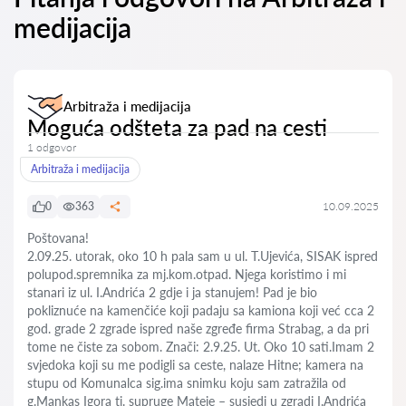
medijacija
Arbitraža i medijacija
Moguća odšteta za pad na cesti
1 odgovor
Arbitraža i medijacija
0
363
10.09.2025
Poštovana!
2.09.25. utorak, oko 10 h pala sam u ul. T.Ujevića, SISAK ispred
polupod.spremnika za mj.kom.otpad. Njega koristimo i mi
stanari iz ul. I.Andrića 2 gdje i ja stanujem! Pad je bio
pokliznuće na kamenčiće koji padaju sa kamiona koji već cca 2
god. grade 2 zgrade ispred naše zgređe firma Strabag, a da pri
tome ne čiste za sobom. Znači: 2.9.25. Ut. Oko 10 sati.Imam 2
svjedoka koji su me podigli sa ceste, nalaze Hitne; kamera na
stupu od Komunalca sig.ima snimku koju sam zatražila od
g.Mankas Igora tj. supruge Mateje – susjedi u zgradi I.Andrića