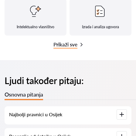
Intelektualno vlasništvo
Izrada i analiza ugovora
Prikaži sve
Ljudi također pitaju:
Osnovna pitanja
Najbolji pravnici u Osijek
Imamo popis najboljih pravnika u Osijek s potpunim
informacijama. Cijene, recenzije, telefonski brojevi i adrese.