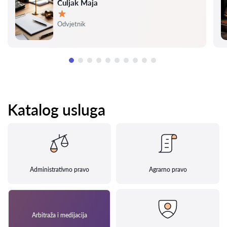
Čuljak Maja
Ocjena:
Odvjetnik
Katalog usluga
Administrativno pravo
Agrarno pravo
Arbitraža i medijacija