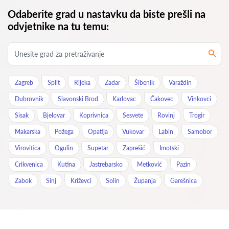
Odaberite grad u nastavku da biste prešli na
odvjetnike na tu temu:
Zagreb
Split
Rijeka
Zadar
Šibenik
Varaždin
Dubrovnik
Slavonski Brod
Karlovac
Čakovec
Vinkovci
Sisak
Bjelovar
Koprivnica
Sesvete
Rovinj
Trogir
Makarska
Požega
Opatija
Vukovar
Labin
Samobor
Virovitica
Ogulin
Supetar
Zaprešić
Imotski
Crikvenica
Kutina
Jastrebarsko
Metković
Pazin
Zabok
Sinj
Križevci
Solin
Županja
Garešnica