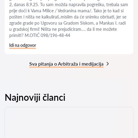
2, danas 8.9.25. Tu sam možda napravila pogrešku, trebala sam
prije doći k Vama Milice / Vedranina mama/. Tako je to kad si
pošten i ništa ne kalkuliraš..mislim da će snimku obrisati, jer se
zgrade grade po Ugovoru sa Gradom Siskom, a Mankas I. radi
u gradskoj firmi! Ništa ne prejudiciram…. da li me možete
primiti? M.OTIĆ 098/196-48-44
Idi na odgovor
Sva pitanja o Arbitraža i medijacija
Najnoviji članci