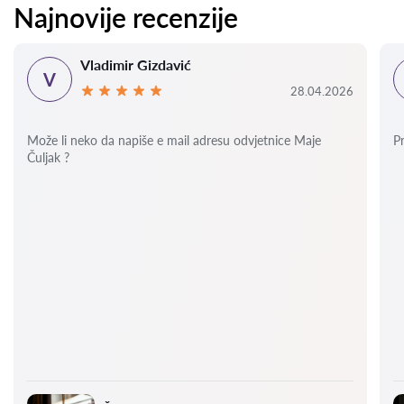
Najnovije recenzije
Vladimir Gizdavić
V
28.04.2026
Može li neko da napiše e mail adresu odvjetnice Maje
P
Čuljak ?