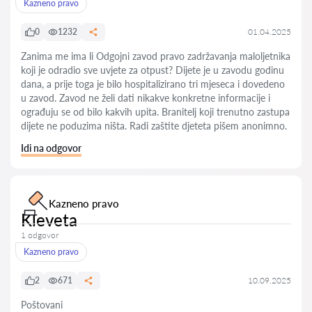
Kazneno pravo
0
1232
01.04.2025
Zanima me ima li Odgojni zavod pravo zadržavanja maloljetnika
koji je odradio sve uvjete za otpust? Dijete je u zavodu godinu
dana, a prije toga je bilo hospitalizirano tri mjeseca i dovedeno
u zavod. Zavod ne želi dati nikakve konkretne informacije i
ograđuju se od bilo kakvih upita. Branitelj koji trenutno zastupa
dijete ne poduzima ništa. Radi zaštite djeteta pišem anonimno.
Idi na odgovor
Kazneno pravo
Kleveta
1 odgovor
Kazneno pravo
2
671
10.09.2025
Poštovani