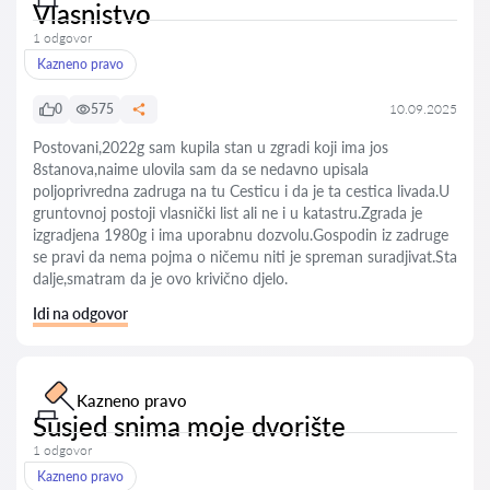
Vlasnistvo
1 odgovor
Kazneno pravo
0
575
10.09.2025
Postovani,2022g sam kupila stan u zgradi koji ima jos
8stanova,naime ulovila sam da se nedavno upisala
poljoprivredna zadruga na tu Cesticu i da je ta cestica livada.U
gruntovnoj postoji vlasnički list ali ne i u katastru.Zgrada je
izgradjena 1980g i ima uporabnu dozvolu.Gospodin iz zadruge
se pravi da nema pojma o ničemu niti je spreman suradjivat.Sta
dalje,smatram da je ovo krivično djelo.
Idi na odgovor
Kazneno pravo
Susjed snima moje dvorište
1 odgovor
Kazneno pravo