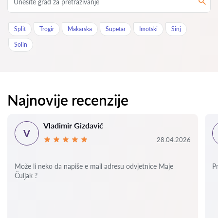
Split
Trogir
Makarska
Supetar
Imotski
Sinj
Solin
Najnovije recenzije
Vladimir Gizdavić
V
28.04.2026
Može li neko da napiše e mail adresu odvjetnice Maje
P
Čuljak ?