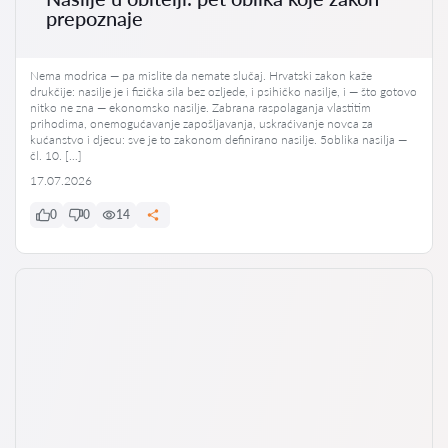
prepoznaje
Nema modrica — pa mislite da nemate slučaj. Hrvatski zakon kaže
drukčije: nasilje je i fizička sila bez ozljede, i psihičko nasilje, i — što gotovo
nitko ne zna — ekonomsko nasilje. Zabrana raspolaganja vlastitim
prihodima, onemogućavanje zapošljavanja, uskraćivanje novca za
kućanstvo i djecu: sve je to zakonom definirano nasilje. 5oblika nasilja —
čl. 10. […]
17.07.2026
0
0
14