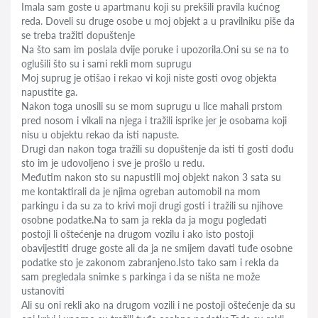
Imala sam goste u apartmanu koji su prekšili pravila kućnog
reda. Doveli su druge osobe u moj objekt a u pravilniku piše da
se treba tražiti dopuštenje
Na što sam im poslala dvije poruke i upozorila.Oni su se na to
oglušili što su i sami rekli mom suprugu
Moj suprug je otišao i rekao vi koji niste gosti ovog objekta
napustite ga.
Nakon toga unosili su se mom suprugu u lice mahali prstom
pred nosom i vikali na njega i tražili isprike jer je osobama koji
nisu u objektu rekao da isti napuste.
Drugi dan nakon toga tražili su dopuštenje da isti ti gosti dođu
sto im je udovoljeno i sve je prošlo u redu.
Međutim nakon sto su napustili moj objekt nakon 3 sata su
me kontaktirali da je njima ogreban automobil na mom
parkingu i da su za to krivi moji drugi gosti i tražili su njihove
osobne podatke.Na to sam ja rekla da ja mogu pogledati
postoji li oštećenje na drugom vozilu i ako isto postoji
obavijestiti druge goste ali da ja ne smijem davati tuđe osobne
podatke sto je zakonom zabranjeno.Isto tako sam i rekla da
sam pregledala snimke s parkinga i da se ništa ne može
ustanoviti
Ali su oni rekli ako na drugom vozili i ne postoji oštećenje da su