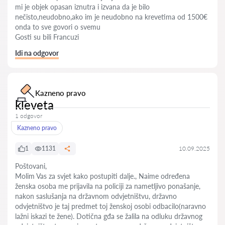
mi je objek opasan iznutra i izvana da je bilo
nečisto,neudobno,ako im je neudobno na krevetima od 1500€
onda to sve govori o svemu
Gosti su bili Francuzi
Idi na odgovor
Kazneno pravo
kleveta
1 odgovor
Kazneno pravo
1
1131
10.09.2025
Poštovani,
Molim Vas za svjet kako postupiti dalje., Naime određena
ženska osoba me prijavila na policiji za nametljivo ponašanje,
nakon saslušanja na državnom odvjetništvu, državno
odvjetništvo je taj predmet toj ženskoj osobi odbacilo(naravno
lažni iskazi te žene). Dotična gđa se žalila na odluku državnog