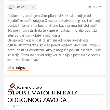
1
1258
10.09.2025
Poštovani , upućujem Vam pitanje :Dali susjed koji je od
zajedničke međe udaljen 3 metra bez otvora (legalno i ok )smije
postaviti kamere na bočnu stranu kuće prema toj istoj međi
.Naime imam sttrah da te kamere hvataju i moj dio dvorišta
gdje boravi moja obitelj i mld. dijete .
Drugo pitanje glasi dali taj isti susjed može objavljivati
oglašavati fotografije gdje se pored njegove kuće vidi i moja u
potpunosti sa dvorištem .Ako je moguće poslala bih vam i slike
situacije .Treba mi pravni odgovor za daljnje postupanje prema
azop zahtijevu .Hvala
Idi na odgovor
Kazneno pravo
OTPUST MALOLJENIKA IZ
ODGOJNOG ZAVODA
1 odgovor