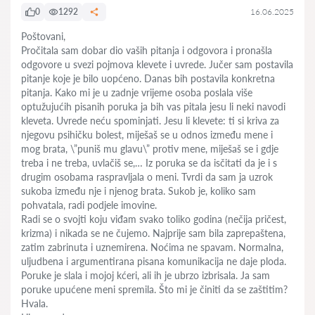
0
1292
16.06.2025
Poštovani,
Pročitala sam dobar dio vaših pitanja i odgovora i pronašla
odgovore u svezi pojmova klevete i uvrede. Jučer sam postavila
pitanje koje je bilo uopćeno. Danas bih postavila konkretna
pitanja. Kako mi je u zadnje vrijeme osoba poslala više
optužujućih pisanih poruka ja bih vas pitala jesu li neki navodi
kleveta. Uvrede neću spominjati. Jesu li klevete: ti si kriva za
njegovu psihičku bolest, miješaš se u odnos između mene i
mog brata, \”puniš mu glavu\” protiv mene, miješaš se i gdje
treba i ne treba, uvlačiš se,… Iz poruka se da isčitati da je i s
drugim osobama raspravljala o meni. Tvrdi da sam ja uzrok
sukoba između nje i njenog brata. Sukob je, koliko sam
pohvatala, radi podjele imovine.
Radi se o svojti koju viđam svako toliko godina (nečija pričest,
krizma) i nikada se ne čujemo. Najprije sam bila zaprepaštena,
zatim zabrinuta i uznemirena. Noćima ne spavam. Normalna,
uljudbena i argumentirana pisana komunikacija ne daje ploda.
Poruke je slala i mojoj kćeri, ali ih je ubrzo izbrisala. Ja sam
poruke upućene meni spremila. Što mi je činiti da se zaštitim?
Hvala.