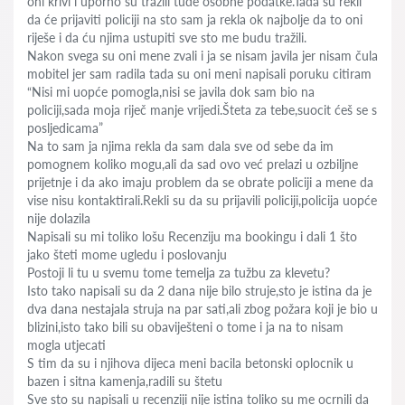
oni krivi i uporno su tražili tuđe osobne podatke.Tada su rekli
da će prijaviti policiji na sto sam ja rekla ok najbolje da to oni
riješe i da ću njima ustupiti sve sto me budu tražili.
Nakon svega su oni mene zvali i ja se nisam javila jer nisam čula
mobitel jer sam radila tada su oni meni napisali poruku citiram
“Nisi mi uopće pomogla,nisi se javila dok sam bio na
policiji,sada moja riječ manje vrijedi.Šteta za tebe,suocit ćeš se s
posljedicama”
Na to sam ja njima rekla da sam dala sve od sebe da im
pomognem koliko mogu,ali da sad ovo već prelazi u ozbiljne
prijetnje i da ako imaju problem da se obrate policiji a mene da
vise nisu kontaktirali.Rekli su da su prijavili policiji,policija uopće
nije dolazila
Napisali su mi toliko lošu Recenziju ma bookingu i dali 1 što
jako šteti mome ugledu i poslovanju
Postoji li tu u svemu tome temelja za tužbu za klevetu?
Isto tako napisali su da 2 dana nije bilo struje,sto je istina da je
dva dana nestajala struja na par sati,ali zbog požara koji je bio u
blizini,isto tako bili su obaviješteni o tome i ja na to nisam
mogla utjecati
S tim da su i njihova dijeca meni bacila betonski oplocnik u
bazen i sitna kamenja,radili su štetu
Sve sto su napisali u recenziji nije istina toliko su me ocrnili da