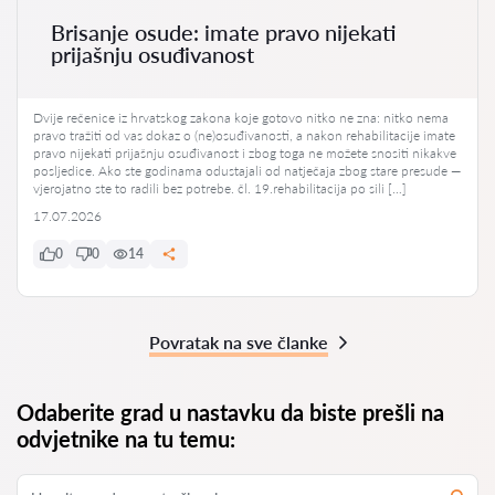
Brisanje osude: imate pravo nijekati
prijašnju osuđivanost
Dvije rečenice iz hrvatskog zakona koje gotovo nitko ne zna: nitko nema
pravo tražiti od vas dokaz o (ne)osuđivanosti, a nakon rehabilitacije imate
pravo nijekati prijašnju osuđivanost i zbog toga ne možete snositi nikakve
posljedice. Ako ste godinama odustajali od natječaja zbog stare presude —
vjerojatno ste to radili bez potrebe. čl. 19.rehabilitacija po sili […]
17.07.2026
0
0
14
Povratak na sve članke
Odaberite grad u nastavku da biste prešli na
odvjetnike na tu temu: