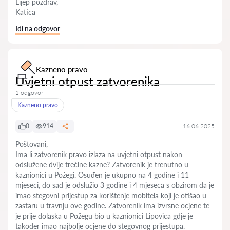
Lijep pozdrav,
Katica
Idi na odgovor
Kazneno pravo
Uvjetni otpust zatvorenika
1 odgovor
Kazneno pravo
0
914
16.06.2025
Poštovani,
Ima li zatvorenik pravo izlaza na uvjetni otpust nakon
odslužene dvije trećine kazne? Zatvorenik je trenutno u
kaznionici u Požegi. Osuđen je ukupno na 4 godine i 11
mjeseci, do sad je odslužio 3 godine i 4 mjeseca s obzirom da je
imao stegovni prijestup za korištenje mobitela koji je otišao u
zastaru u travnju ove godine. Zatvorenik ima izvrsne ocjene te
je prije dolaska u Požegu bio u kaznionici Lipovica gdje je
također imao najbolje ocjene do stegovnog prijestupa.