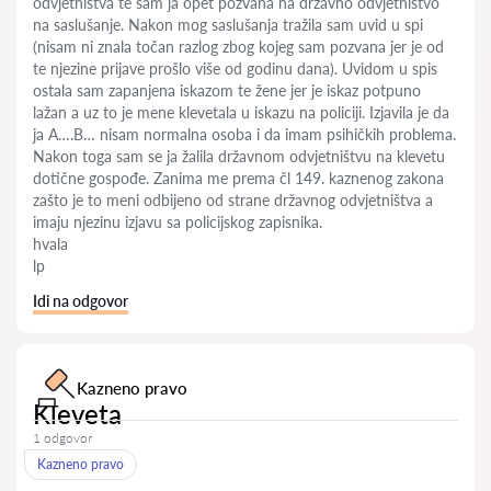
odvjetništva te sam ja opet pozvana na državno odvjetništvo
na saslušanje. Nakon mog saslušanja tražila sam uvid u spi
(nisam ni znala točan razlog zbog kojeg sam pozvana jer je od
te njezine prijave prošlo više od godinu dana). Uvidom u spis
ostala sam zapanjena iskazom te žene jer je iskaz potpuno
lažan a uz to je mene klevetala u iskazu na policiji. Izjavila je da
ja A….B… nisam normalna osoba i da imam psihičkih problema.
Nakon toga sam se ja žalila državnom odvjetništvu na klevetu
dotične gospođe. Zanima me prema čl 149. kaznenog zakona
zašto je to meni odbijeno od strane državnog odvjetništva a
imaju njezinu izjavu sa policijskog zapisnika.
hvala
lp
Idi na odgovor
Kazneno pravo
Kleveta
1 odgovor
Kazneno pravo