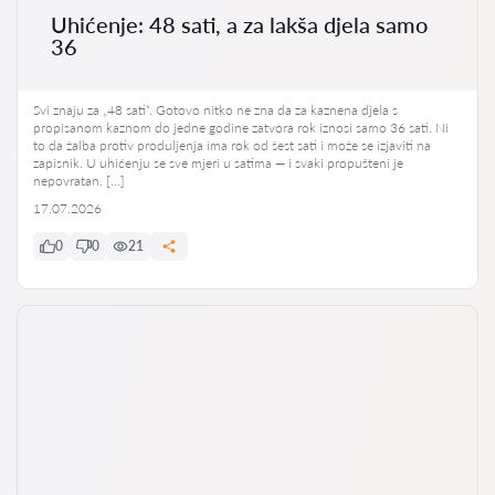
Uhićenje: 48 sati, a za lakša djela samo
36
Svi znaju za „48 sati“. Gotovo nitko ne zna da za kaznena djela s
propisanom kaznom do jedne godine zatvora rok iznosi samo 36 sati. Ni
to da žalba protiv produljenja ima rok od šest sati i može se izjaviti na
zapisnik. U uhićenju se sve mjeri u satima — i svaki propušteni je
nepovratan. […]
17.07.2026
0
0
21