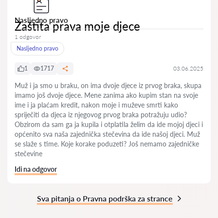
Nasljedno pravo
Zaštita prava moje djece
1 odgovor
Nasljedno pravo
1
1717
03.06.2025
Muž i ja smo u braku, on ima dvoje djece iz prvog braka, skupa
imamo još dvoje djece. Mene zanima ako kupim stan na svoje
ime i ja plaćam kredit, nakon moje i muževe smrti kako
spriječiti da djeca iz njegovog prvog braka potražuju udio?
Obzirom da sam ga ja kupila i otplatila želim da ide mojoj djeci i
općenito sva naša zajednička stečevina da ide našoj djeci. Muž
se slaže s time. Koje korake poduzeti? Još nemamo zajedničke
stečevine
Idi na odgovor
Sva pitanja o Pravna podrška za strance