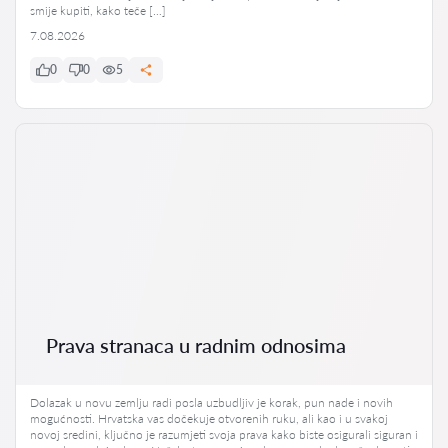
smije kupiti, kako teče […]
7.08.2026
0
0
5
Prava stranaca u radnim odnosima
Dolazak u novu zemlju radi posla uzbudljiv je korak, pun nade i novih
mogućnosti. Hrvatska vas dočekuje otvorenih ruku, ali kao i u svakoj
novoj sredini, ključno je razumjeti svoja prava kako biste osigurali siguran i