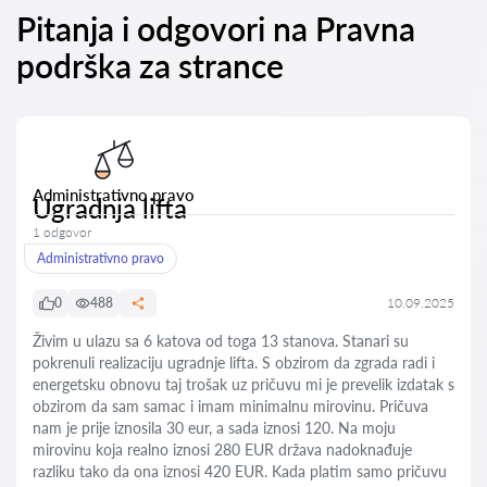
Pitanja i odgovori na Pravna
podrška za strance
Administrativno pravo
Ugradnja lifta
1 odgovor
Administrativno pravo
0
488
10.09.2025
Živim u ulazu sa 6 katova od toga 13 stanova. Stanari su
pokrenuli realizaciju ugradnje lifta. S obzirom da zgrada radi i
energetsku obnovu taj trošak uz pričuvu mi je prevelik izdatak s
obzirom da sam samac i imam minimalnu mirovinu. Pričuva
nam je prije iznosila 30 eur, a sada iznosi 120. Na moju
mirovinu koja realno iznosi 280 EUR država nadoknađuje
razliku tako da ona iznosi 420 EUR. Kada platim samo pričuvu