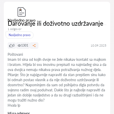
Nasljedno pravo
Darovanje ili doživotno uzdržavanje
1 odgovor
Nasljedno pravo
0
1301
10.09.2025
Poštovani
Imam tri sina od kojih dvoje ne žele nikakav kontakt sa majkom
i bratom. Htjela bi svu imovinu prepisati na najmlađeg sina a da
ova dvojica nemaju nikakva prava potraživanja nužnog djela.
Pitanje: Što je najsigurnije napraviti da stan prepišem sinu kako
bi odmah postao vlasnik a da nije doživotno uzdržavanje ili
dosmrtno? Napominjem da sam od psihijatra digla potvrdu da
svjesno radim ovaj poduhvat. Dakle što je najbolje napraviti da
jedan sin dobije nasljedstvo a da su drugi razbaštinjeni i da ne
mogu tražiti nužno dio?
Hvala lp
Idi na odgovor