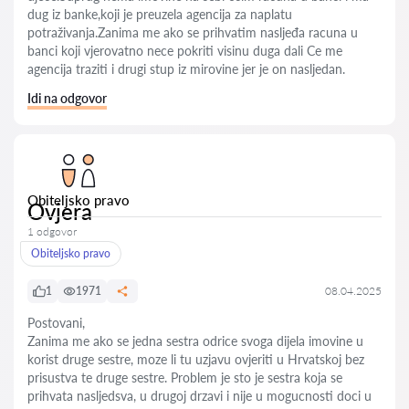
dug iz banke,koji je preuzela agencija za naplatu
potraživanja.Zanima me ako se prihvatim nasljeđa racuna u
banci koji vjerovatno nece pokriti visinu duga dali Ce me
agencija traziti i drugi stup iz mirovine jer je on nasljedan.
Idi na odgovor
Obiteljsko pravo
Ovjera
1 odgovor
Obiteljsko pravo
1
1971
08.04.2025
Postovani,
Zanima me ako se jedna sestra odrice svoga dijela imovine u
korist druge sestre, moze li tu uzjavu ovjeriti u Hrvatskoj bez
prisustva te druge sestre. Problem je sto je sestra koja se
prihvata nasljedsva, u drugoj drzavi i nije u mogucnosti doci u