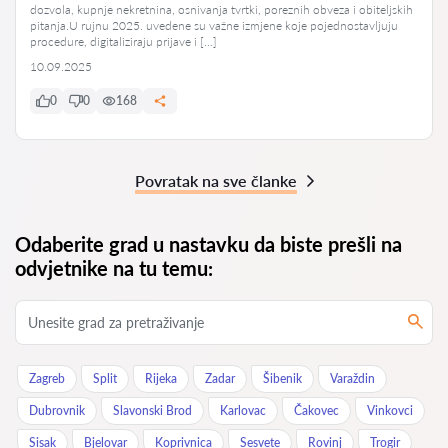
dozvola, kupnje nekretnina, osnivanja tvrtki, poreznih obveza i obiteljskih
pitanja.U rujnu 2025. uvedene su važne izmjene koje pojednostavljuju
procedure, digitaliziraju prijave i […]
10.09.2025
0
0
168
Povratak na sve članke
Odaberite grad u nastavku da biste prešli na
odvjetnike na tu temu:
Zagreb
Split
Rijeka
Zadar
Šibenik
Varaždin
Dubrovnik
Slavonski Brod
Karlovac
Čakovec
Vinkovci
Sisak
Bjelovar
Koprivnica
Sesvete
Rovinj
Trogir