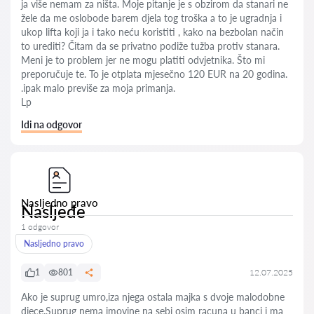
ja više nemam za ništa. Moje pitanje je s obzirom da stanari ne
žele da me oslobode barem djela tog troška a to je ugradnja i
ukop lifta koji ja i tako neću koristiti , kako na bezbolan način
to urediti? Čitam da se privatno podiže tužba protiv stanara.
Meni je to problem jer ne mogu platiti odvjetnika. Što mi
preporučuje te. To je otplata mjesečno 120 EUR na 20 godina.
.ipak malo previše za moja primanja.
Lp
Idi na odgovor
Nasljedno pravo
Nasljeđe
1 odgovor
Nasljedno pravo
1
801
12.07.2025
Ako je suprug umro,iza njega ostala majka s dvoje malodobne
djece.Suprug nema imovine na sebi osim racuna u banci i ma