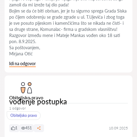
zamoli da mi izreže taj dio pada!
Bojim se da će biti obrisan, jer je tu sigurno sprega Grada Siska
po čijem odobrenju se grade zgrade u ul. T.Ujevića i zbog toga
je sve posuto pijeskom i kamenčićima što se nikada ne čisti- i
sa druge strane, Komunalac- firma u gradskom vlasništvu!
Razgovor između mene i Mateje Mankas vođen oko 18 sati
pon. 8.9.2025.
Sa poštovanjem,
Mirjana Otić
Idi na odgovor
Obiteljsko pravo
vođenje postupka
1 odgovor
Obiteljsko pravo
1
451
10.09.2025