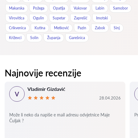
Makarska
Požega
Opatija
Vukovar
Labin
Samobor
Virovitica
Ogulin
Supetar
Zaprešić
Imotski
Crikvenica
Kutina
Metković
Pazin
Zabok
Sinj
Križevci
Solin
Županja
Garešnica
Najnovije recenzije
Vladimir Gizdavić
V
28.04.2026
Može li neko da napiše e mail adresu odvjetnice Maje
P
Čuljak ?