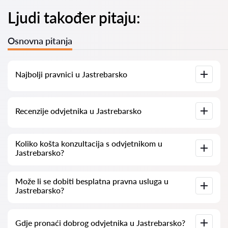
Ljudi također pitaju:
Osnovna pitanja
Najbolji pravnici u Jastrebarsko
Imamo popis najboljih pravnika u Jastrebarsko s potpunim
Recenzije odvjetnika u Jastrebarsko
informacijama. Cijene, recenzije, telefonski brojevi i adrese.
Na našoj platformi prikupljamo stvarne recenzije o
Koliko košta konzultacija s odvjetnikom u
odvjetnicima. Ne brišemo negativne recenzije niti postoji
Jastrebarsko?
mogućnost njihovog lažnog povećavanja.
Konzultacije s odvjetnicima u Jastrebarsko kreću se od 50
Može li se dobiti besplatna pravna usluga u
eur pa nadalje (cijene mogu varirati ovisno o složenosti pitanja
Jastrebarsko?
i obliku odgovora).
Za početak, jasno i sažeto formulirajte svoje pitanje i
Gdje pronaći dobrog odvjetnika u Jastrebarsko?
pokušajte ga postaviti. Ako je pitanje jednostavno i moguće