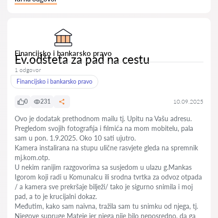
Financijsko i bankarsko pravo
Ev.odšteta za pad na cestu
1 odgovor
Financijsko i bankarsko pravo
0
231
10.09.2025
Ovo je dodatak prethodnom mailu tj. Upitu na Vašu adresu.
Pregledom svojih fotografija i filmića na mom mobitelu, pala
sam u pon. 1.9.2025. Oko 10 sati ujutro.
Kamera instalirana na stupu ulične rasvjete gleda na spremnik
mj.kom.otp.
U nekim ranijim razgovorima sa susjedom u ulazu g.Mankas
Igorom koji radi u Komunalcu ili srodna tvrtka za odvoz otpada
/ a kamera sve prekršaje bilježi/ tako je sigurno snimila i moj
pad, a to je krucijalni dokaz.
Međutim, kako sam naivna, tražila sam tu snimku od njega, tj.
Njegove supruge Mateje jer njega nije bilo neposredno, da ga