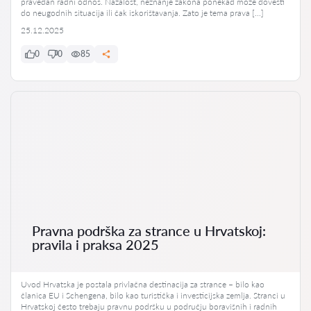
pravedan radni odnos. Nažalost, neznanje zakona ponekad može dovesti
do neugodnih situacija ili čak iskorištavanja. Zato je tema prava […]
25.12.2025
0
0
85
Pravna podrška za strance u Hrvatskoj:
pravila i praksa 2025
Uvod Hrvatska je postala privlačna destinacija za strance – bilo kao
članica EU i Schengena, bilo kao turistička i investicijska zemlja. Stranci u
Hrvatskoj često trebaju pravnu podršku u području boravišnih i radnih