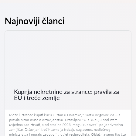
Najnoviji članci
Kupnja nekretnine za strance: pravila za
EU i treće zemlje
Može li stranac kupiti kuću ili stan u Hrvatskoj? Kratki odgovor: da — ali
pravila bitno ovise o državljanstvu. Državljani EU-a kupuju pod istim
uvjetima kao Hrvati, a od sredine 2023. mogu kupovati i poljoprivredno
zemljište. Državljani trećih zemalja trebaju suglasnost nadležnog
ministarstva i moraju zadovoljiti uvjet reciprociteta. Objašnjavamo tko što