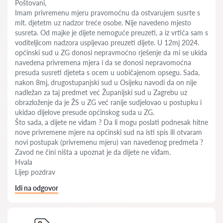
Poštovani,
Imam privremenu mjeru pravomoćnu da ostvarujem susrte s
mlt. djetetm uz nadzor treće osobe. Nije navedeno mjesto
susreta. Od majke je dijete nemoguće preuzeti, a iz vrtića sam s
voditeljicom nadzora uspijevao preuzeti dijete. U 12mj 2024.
općinski sud u ZG donosi nepravmoćno rješenje da mi se ukida
navedena privremena mjera i da se donosi nepravomoćna
presuda susreti djeteta s ocem u uobičajenom opsegu. Sada,
nakon 8mj, drugostupanjski sud u Osijeku navodi da on nije
nadležan za taj predmet već Županijski sud u Zagrebu uz
obrazloženje da je ŽS u ZG već ranije sudjelovao u postupku i
ukidao dijelove presude općinskog suda u ZG.
Što sada, a dijete ne viđam ? Da li mogu poslati podnesak hitne
nove privremene mjere na općinski sud na isti spis ili otvaram
novi postupak (privremenu mjeru) van navedenog predmeta ?
Zavod ne čini ništa a upoznat je da dijete ne viđam.
Hvala
Lijep pozdrav
Idi na odgovor