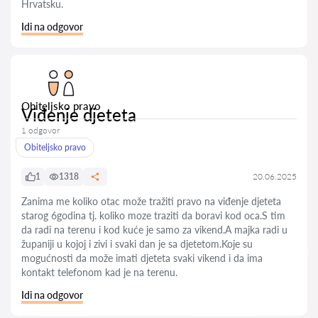
Hrvatsku.
Idi na odgovor
Obiteljsko pravo
Viđenje djeteta
1 odgovor
Obiteljsko pravo
1
1318
20.06.2025
Zanima me koliko otac može tražiti pravo na viđenje djeteta
starog 6godina tj. koliko moze traziti da boravi kod oca.S tim
da radi na terenu i kod kuće je samo za vikend.A majka radi u
županiji u kojoj i zivi i svaki dan je sa djetetom.Koje su
mogućnosti da može imati djeteta svaki vikend i da ima
kontakt telefonom kad je na terenu.
Idi na odgovor