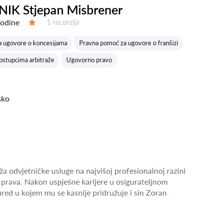
IK Stjepan Misbrener
godine
Recenzija:
1 recenzija
Ocjena:
a ugovore o koncesijama
Pravna pomoć za ugovore o franšizi
ostupcima arbitraže
Ugovorno pravo
sko
a odvjetničke usluge na najvišoj profesionalnoj razini
prava. Nakon uspješne karijere u osigurateljnom
red u kojem mu se kasnije pridružuje i sin Zoran