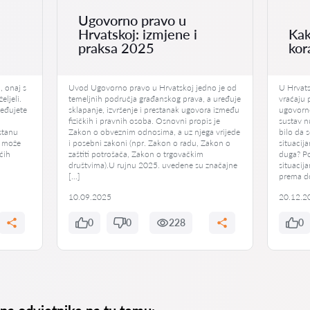
Ugovorno pravo u
Hrvatskoj: izmjene i
Kak
praksa 2025
kor
, onaj s
Uvod Ugovorno pravo u Hrvatskoj jedno je od
U Hrvats
eljeli.
temeljnih područja građanskog prava, a uređuje
vraćaju 
ređujete
sklapanje, izvršenje i prestanak ugovora između
ugovorne
fizičkih i pravnih osoba. Osnovni propis je
sustav n
stanu
Zakon o obveznim odnosima, a uz njega vrijede
bilo da 
i može
i posebni zakoni (npr. Zakon o radu, Zakon o
situacij
ućih
zaštiti potrošača, Zakon o trgovačkim
duga? Po
društvima).U rujnu 2025. uvedene su značajne
situacij
[…]
prema d
10.09.2025
20.12.2
0
0
228
0