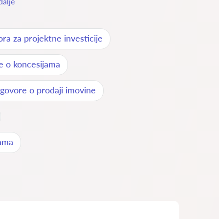
dalje
ra za projektne investicije
e o koncesijama
ugovore o prodaji imovine
zama