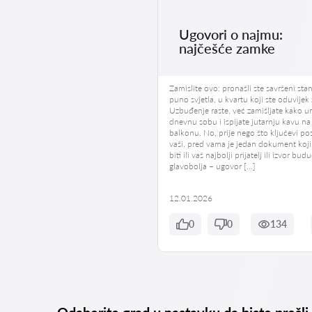
Ugovori o najmu:
najčešće zamke
Zamislite ovo: pronašli ste savršeni stan
puno svjetla, u kvartu koji ste oduvijek ž
Uzbuđenje raste, već zamišljate kako u
dnevnu sobu i ispijate jutarnju kavu na
balkonu. No, prije nego što ključevi po
vaši, pred vama je jedan dokument koj
biti ili vaš najbolji prijatelj ili izvor bud
glavobolja – ugovor […]
12.01.2026
0
0
134