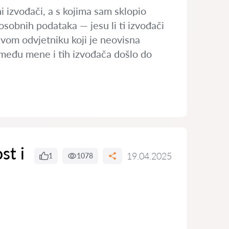
 izvođači, a s kojima sam sklopio
osobnih podataka — jesu li ti izvođači
svom odvjetniku koji je neovisna
zmeđu mene i tih izvođača došlo do
st i
19.04.2025
1
1078