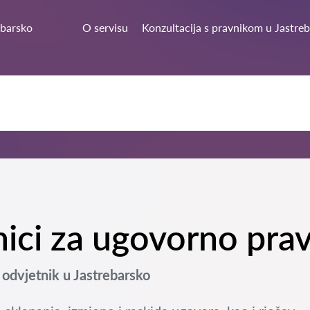
ebarsko
O servisu
Konzultacija s pravnikom u Jastre
tnici za ugovorno pra
dvjetnik u Jastrebarsko