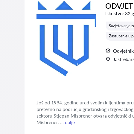
ODVJETN
Iskustvo:
32 
Savjetovanje z
Zastupanje u p
Odvjetnik
Jastrebar
Još od 1994. godine ured svojim klijentima pruž
pretežno na području građanskog i trgovačkog 
sektoru Stjepan Misbrener otvara odvjetnički u
Misbrener. ...
dalje