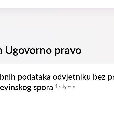
na Ugovorno pravo
bnih podataka odvjetniku bez pr
đevinskog spora
1 odgovor