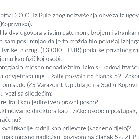
otiv D.O.O. iz Pule zbog neizvršenja obveza iz ugov
(Koprivnica).
dila dva ugovora s istim datumom, brojem i strankama
ije sam posumnjao da je to možda bio pokušaj izbjeg
 tvrtke, a drugi (13.000+ EUR) podatke privatnog r
jemu kao fizičkoj osobi.
proglasio mjesno nenadležnim, iako su radovi izvršen
a odvjetnica nije u žalbi pozvala na članak 52. Zako
nom sudu (ŽS Varaždin). Uputila je na Sud u Koprivni
u vezi sa sljedećim:
retirati kao jedinstven pravni posao?
 uključivanje direktora kao fizičke osobe u postupak,
računu?
kvalifikacije radnji kao prijevare (kazneno djelo)?
ci ipak mjesno nadležan, pozivom na članak 52. ZPP-