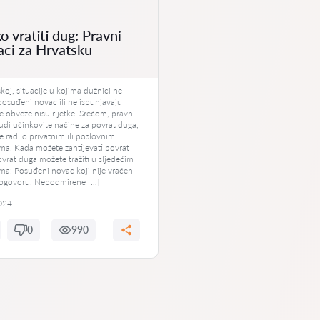
o vratiti dug: Pravni
aci za Hrvatsku
koj, situacije u kojima dužnici ne
posuđeni novac ili ne ispunjavaju
 obveze nisu rijetke. Srećom, pravni
udi učinkovite načine za povrat duga,
se radi o privatnim ili poslovnim
ama. Kada možete zahtijevati povrat
vrat duga možete tražiti u sljedećim
ama: Posuđeni novac koji nije vraćen
ogovoru. Nepodmirene […]
024
0
990