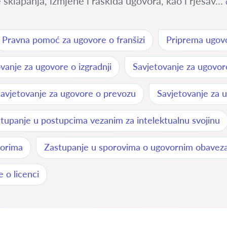
lapanja, izmjene i raskida ugovora, kao i rješav...
Pravna pomoć za ugovore o franšizi
Priprema ugovo
vanje za ugovore o izgradnji
Savjetovanje za ugovor
avjetovanje za ugovore o prevozu
Savjetovanje za 
tupanje u postupcima vezanim za intelektualnu svojinu
vorima
Zastupanje u sporovima o ugovornim obave
 o licenci