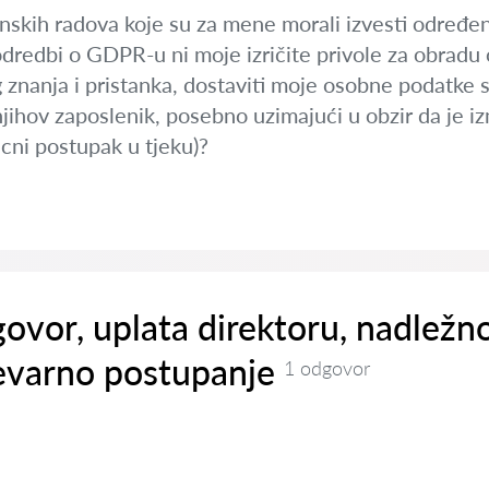
skih radova koje su za mene morali izvesti određeni
dredbi o GDPR-u ni moje izričite privole za obradu 
 znanja i pristanka, dostaviti moje osobne podatke 
jihov zaposlenik, posebno uzimajući u obzir da je i
cni postupak u tjeku)?
ovor, uplata direktoru, nadležno
evarno postupanje
1 odgovor