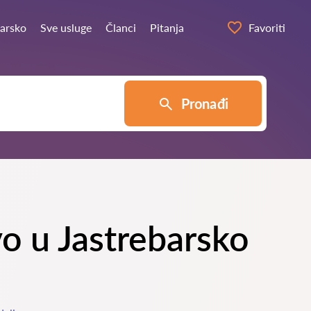
barsko
Sve usluge
Članci
Pitanja
Favoriti
Pronađi
vo u Jastrebarsko