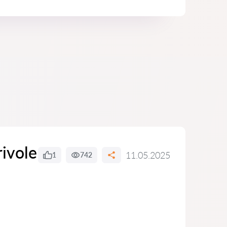
ivole
11.05.2025
1
742