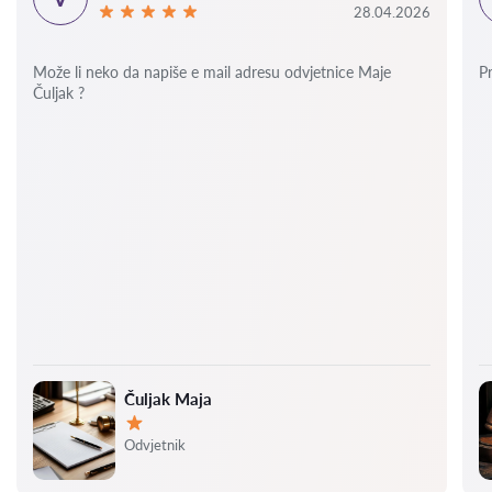
28.04.2026
Može li neko da napiše e mail adresu odvjetnice Maje
P
Čuljak ?
Čuljak Maja
Ocjena:
Odvjetnik