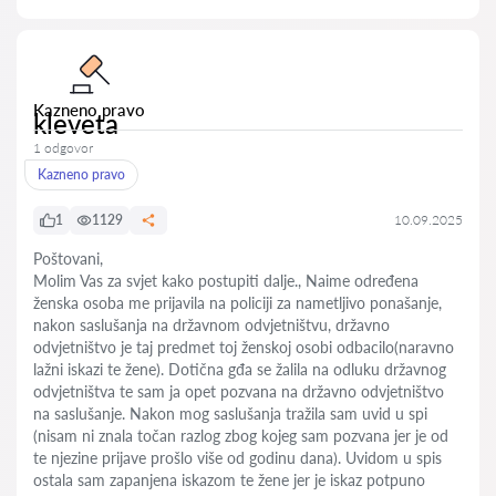
Kazneno pravo
kleveta
1 odgovor
Kazneno pravo
1
1129
10.09.2025
Poštovani,
Molim Vas za svjet kako postupiti dalje., Naime određena
ženska osoba me prijavila na policiji za nametljivo ponašanje,
nakon saslušanja na državnom odvjetništvu, državno
odvjetništvo je taj predmet toj ženskoj osobi odbacilo(naravno
lažni iskazi te žene). Dotična gđa se žalila na odluku državnog
odvjetništva te sam ja opet pozvana na državno odvjetništvo
na saslušanje. Nakon mog saslušanja tražila sam uvid u spi
(nisam ni znala točan razlog zbog kojeg sam pozvana jer je od
te njezine prijave prošlo više od godinu dana). Uvidom u spis
ostala sam zapanjena iskazom te žene jer je iskaz potpuno