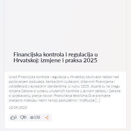
Financijska kontrola i regulacija u
Hrvatskoj: izmjene i praksa 2025
Uvod Financijska kontrola i regulacija u Hrvatskoj obuhvaća nadzor nad
poslovanjem poduzeća, bankarskim sustavom, državnim financijama i
usklađenost s europskim standardima. U rujnu 2025. stupile su na snagu
izmjene Zakona o sustavu unutarnjih kontrola u javnom sektoru i Zakona
o sprječavanju pranja novca i financiranja terorizma.Ove promjene
značajno mijenjaju način na koji poduzetnici i institucije […]
10.09.2025
0
0
130