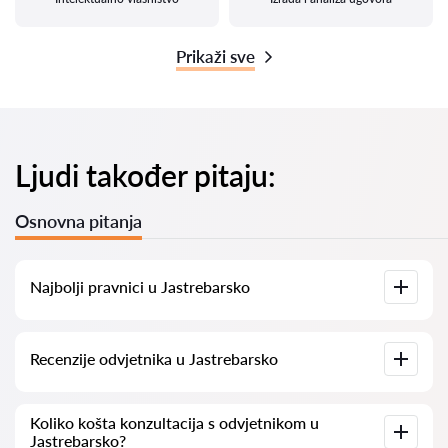
Prikaži sve
Ljudi također pitaju:
Osnovna pitanja
Najbolji pravnici u Jastrebarsko
Imamo popis najboljih pravnika u Jastrebarsko s potpunim
Recenzije odvjetnika u Jastrebarsko
informacijama. Cijene, recenzije, telefonski brojevi i adrese.
Na našoj platformi prikupljamo stvarne recenzije o
Koliko košta konzultacija s odvjetnikom u
odvjetnicima. Ne brišemo negativne recenzije niti postoji
Jastrebarsko?
mogućnost njihovog lažnog povećavanja.