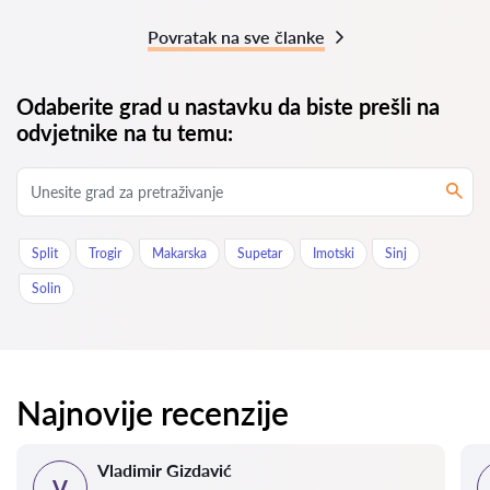
Povratak na sve članke
Odaberite grad u nastavku da biste prešli na
odvjetnike na tu temu:
Split
Trogir
Makarska
Supetar
Imotski
Sinj
Solin
Najnovije recenzije
Vladimir Gizdavić
V