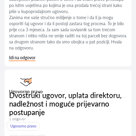
po istim uvjetima po kojima je ona prodala trećoj strani kako
piše u kupoprodajnom ugovoru.
Zanima me vaše stručno mišljenje o tome i da li ja mogu
osporiti taj ugovor i da li postoji zastara tog procesa. To je bilo
prije cca 3 mjeseca. Ja sam sada suvlasnik sa tom trećom
stranom i nitko ništa ne smije raditi na toj parceli bez dogovora
sa drugom stranom tako da smo obojica u pat poziciji. Hvala
na odgovoru.
Idi na odgovor
Ugovorno pravo
Dvostruki ugovor, uplata direktoru,
nadležnost i moguće prijevarno
postupanje
1 odgovor
Ugovorno pravo