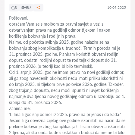
0
487
10.09.2025
Poštovani,
obraćam Vam se s molbom za pravni savjet u vezi s
ostvarivanjem prava na godišnji odmor tijekom i nakon
korištenja bolovanja i rodiljnih prava.
Naime, od početka svibnja 2025. godine nalazim se na
bolovanju zbog komplikacija u trudnoći. Termin poroda mi je
31. prosinca 2025. godine. Planiram koristiti obvezni rodiljni
dopust, dodatni rodiljni dopust te roditeljski dopust do 31.
prosinca 2026. (u teoriji kad bi bilo terminski).
Od 1. srpnja 2025. godine imam pravo na novi godišnji odmor,
ali ga zbog navedenih okolnosti neću imati priliku iskoristiti ni
do kraja 2025. ni tijekom prve polovice 2026. godine. Također,
zbog trajanja dopusta, neću moći ispuniti ni uvjet korištenja
najmanje dva tjedna novog godišnjeg odmora u razdoblju od 1.
srpnja do 31. prosinca 2026.
Zanima me:
1. Ima li godišnji odmor iz 2025. pravo na prijenos i do kada?
Jesam li ga obvezna cijelog ove godine iskoristiti na način da se
prekine bolovanje zbog komplikacija? Ili sam obvezna iskoristiti
2 tjedna, ali što onda bude s ostatkom budući da me ne bi bilo