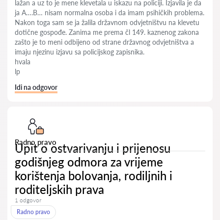
lažan a uz to je mene klevetala u iskazu na policiji. Izjavila je da
ja A….B… nisam normalna osoba i da imam psihičkih problema.
Nakon toga sam se ja žalila državnom odvjetništvu na klevetu
dotične gospođe. Zanima me prema čl 149. kaznenog zakona
zašto je to meni odbijeno od strane državnog odvjetništva a
imaju njezinu izjavu sa policijskog zapisnika.
hvala
lp
Idi na odgovor
Radno pravo
Upit o ostvarivanju i prijenosu
godišnjeg odmora za vrijeme
korištenja bolovanja, rodiljnih i
roditeljskih prava
1 odgovor
Radno pravo