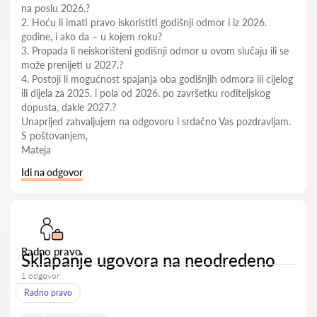
na poslu 2026.?
2. Hoću li imati pravo iskoristiti godišnji odmor i iz 2026.
godine, i ako da – u kojem roku?
3. Propada li neiskorišteni godišnji odmor u ovom slučaju ili se
može prenijeti u 2027.?
4. Postoji li mogućnost spajanja oba godišnjih odmora ili cijelog
ili dijela za 2025. i pola od 2026. po završetku roditeljskog
dopusta, dakle 2027.?
Unaprijed zahvaljujem na odgovoru i srdačno Vas pozdravljam.
S poštovanjem,
Mateja
Idi na odgovor
Radno pravo
Sklapanje ugovora na neodredeno
1 odgovor
Radno pravo