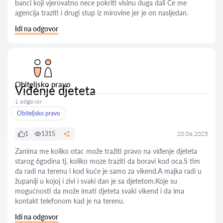
banci koji vjerovatno nece pokriti visinu duga dali Ce me
agencija traziti i drugi stup iz mirovine jer je on nasljedan.
Idi na odgovor
Obiteljsko pravo
Viđenje djeteta
1 odgovor
Obiteljsko pravo
1
1315
20.06.2025
Zanima me koliko otac može tražiti pravo na viđenje djeteta
starog 6godina tj. koliko moze traziti da boravi kod oca.S tim
da radi na terenu i kod kuće je samo za vikend.A majka radi u
županiji u kojoj i zivi i svaki dan je sa djetetom.Koje su
mogućnosti da može imati djeteta svaki vikend i da ima
kontakt telefonom kad je na terenu.
Idi na odgovor