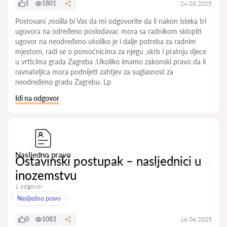
1
1801
24.03.2025
Postovani ,molila bi Vas da mi odgovorite da li nakon isteka tri
ugovora na određeno poslodavac mora sa radnikom sklopiti
ugovor na neodređeno ukoliko je i dalje potreba za radnim
mjestom, radi se o pomoćnicima za njegu ,skrb i pratnju djece
u vrticima grada Zagreba .Ukoliko imamo zakonski pravo da li
ravnateljica mora podnijeti zahtjev za suglasnost za
neodređeno gradu Zagrebu. Lp
Idi na odgovor
Nasljedno pravo
Ostavinski postupak – nasljednici u
inozemstvu
1 odgovor
Nasljedno pravo
0
1083
16.06.2025