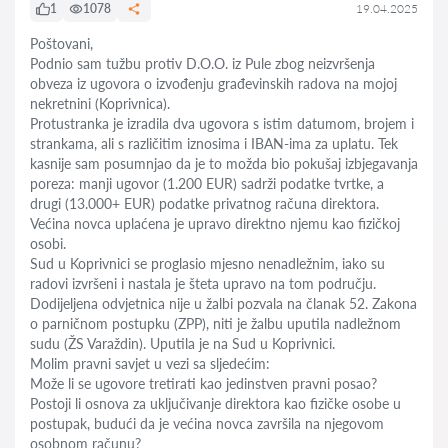
1
1078
19.04.2025
Poštovani,
Podnio sam tužbu protiv D.O.O. iz Pule zbog neizvršenja
obveza iz ugovora o izvođenju građevinskih radova na mojoj
nekretnini (Koprivnica).
Protustranka je izradila dva ugovora s istim datumom, brojem i
strankama, ali s različitim iznosima i IBAN-ima za uplatu. Tek
kasnije sam posumnjao da je to možda bio pokušaj izbjegavanja
poreza: manji ugovor (1.200 EUR) sadrži podatke tvrtke, a
drugi (13.000+ EUR) podatke privatnog računa direktora.
Većina novca uplaćena je upravo direktno njemu kao fizičkoj
osobi.
Sud u Koprivnici se proglasio mjesno nenadležnim, iako su
radovi izvršeni i nastala je šteta upravo na tom području.
Dodijeljena odvjetnica nije u žalbi pozvala na članak 52. Zakona
o parničnom postupku (ZPP), niti je žalbu uputila nadležnom
sudu (ŽS Varaždin). Uputila je na Sud u Koprivnici.
Molim pravni savjet u vezi sa sljedećim:
Može li se ugovore tretirati kao jedinstven pravni posao?
Postoji li osnova za uključivanje direktora kao fizičke osobe u
postupak, budući da je većina novca završila na njegovom
osobnom računu?