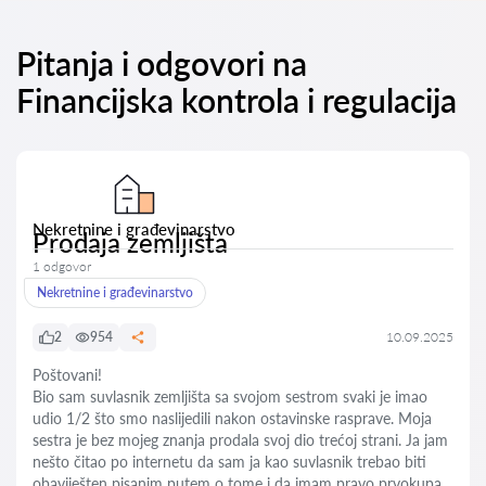
Pitanja i odgovori na
Financijska kontrola i regulacija
Nekretnine i građevinarstvo
Prodaja zemljišta
1 odgovor
Nekretnine i građevinarstvo
2
954
10.09.2025
Poštovani!
Bio sam suvlasnik zemljišta sa svojom sestrom svaki je imao
udio 1/2 što smo naslijedili nakon ostavinske rasprave. Moja
sestra je bez mojeg znanja prodala svoj dio trećoj strani. Ja jam
nešto čitao po internetu da sam ja kao suvlasnik trebao biti
obaviješten pisanim putem o tome i da imam pravo prvokupa