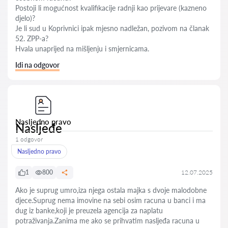
Postoji li mogućnost kvalifikacije radnji kao prijevare (kazneno
djelo)?
Je li sud u Koprivnici ipak mjesno nadležan, pozivom na članak
52. ZPP-a?
Hvala unaprijed na mišljenju i smjernicama.
Idi na odgovor
Nasljedno pravo
Nasljeđe
1 odgovor
Nasljedno pravo
1
800
12.07.2025
Ako je suprug umro,iza njega ostala majka s dvoje malodobne
djece.Suprug nema imovine na sebi osim racuna u banci i ma
dug iz banke,koji je preuzela agencija za naplatu
potraživanja.Zanima me ako se prihvatim nasljeđa racuna u