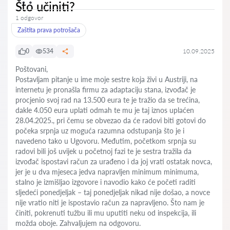
Što učiniti?
1 odgovor
Zaštita prava potrošača
0
534
10.09.2025
Poštovani,
Postavljam pitanje u ime moje sestre koja živi u Austriji, na
internetu je pronašla firmu za adaptaciju stana, izvođač je
procjenio svoj rad na 13.500 eura te je tražio da se trećina,
dakle 4.050 eura uplati odmah te mu je taj iznos uplaćen
28.04.2025., pri čemu se obvezao da će radovi biti gotovi do
počeka srpnja uz moguća razumna odstupanja što je i
navedeno tako u Ugovoru. Međutim, početkom srpnja su
radovi bili još uvijek u početnoj fazi te je sestra tražila da
izvođač ispostavi račun za urađeno i da joj vrati ostatak novca,
jer je u dva mjeseca jedva napravljen minimum minimuma,
stalno je izmišljao izgovore i navodio kako će početi raditi
sljedeći ponedjeljak – taj ponedjeljak nikad nije došao, a novce
nije vratio niti je ispostavio račun za napravljeno. Što nam je
činiti, pokrenuti tužbu ili mu uputiti neku od inspekcija, ili
možda oboje. Zahvaljujem na odgovoru.