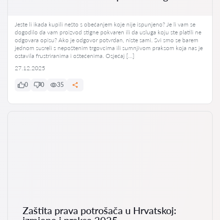
Jeste li ikada kupili nešto s obećanjem koje nije ispunjeno? Je li vam se
dogodilo da vam proizvod stigne pokvaren ili da usluga koju ste platili ne
odgovara opisu? Ako je odgovor potvrdan, niste sami. Svi smo se barem
jednom susreli s nepoštenim trgovcima ili sumnjivom praksom koja nas je
ostavila frustriranima i oštećenima. Osjećaj […]
27.12.2025
0
0
35
Zaštita prava potrošača u Hrvatskoj:
izmjene i praksa 2025