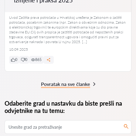
Uvod Zaštita prava potrošača u Hrvatskoj uređena je Zakonom o zaštiti
potrošača, posebnim zakonima (npr. Zakon o obveznim odnosima, Zakon
o elektroničkoj trgovini) te europskim direktivama koje su dio pravne
stečevine EU.Cilj ovih propisa je zaštititi potrošače od nepoštenih praksi
trgovaca, osigurati transparentnost ugovora i omogućiti pravni put za
ostvarivanje naknada i povrata.U rujnu 2025. […]
10.09.2025
0
0
865
Povratak na sve članke
Odaberite grad u nastavku da biste prešli na
odvjetnike na tu temu: