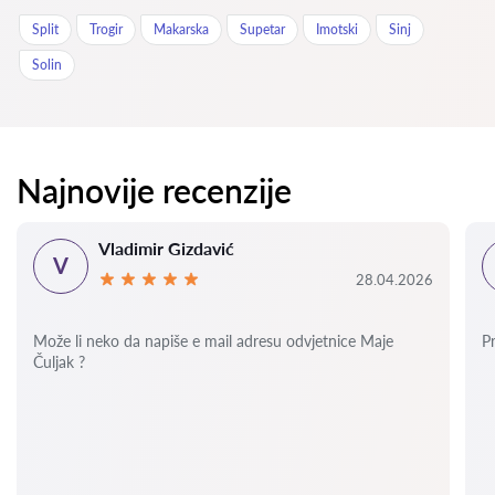
Split
Trogir
Makarska
Supetar
Imotski
Sinj
Solin
Najnovije recenzije
Vladimir Gizdavić
V
28.04.2026
Može li neko da napiše e mail adresu odvjetnice Maje
P
Čuljak ?