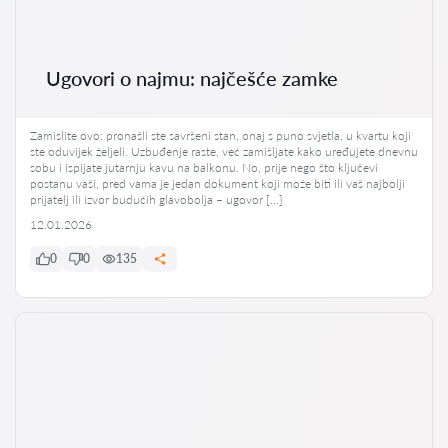
Ugovori o najmu: najčešće zamke
Zamislite ovo: pronašli ste savršeni stan, onaj s puno svjetla, u kvartu koji
ste oduvijek željeli. Uzbuđenje raste, već zamišljate kako uređujete dnevnu
sobu i ispijate jutarnju kavu na balkonu. No, prije nego što ključevi
postanu vaši, pred vama je jedan dokument koji može biti ili vaš najbolji
prijatelj ili izvor budućih glavobolja – ugovor […]
12.01.2026
0
0
135