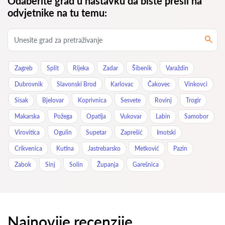
Odaberite grad u nastavku da biste prešli na
odvjetnike na tu temu:
Zagreb
Split
Rijeka
Zadar
Šibenik
Varaždin
Dubrovnik
Slavonski Brod
Karlovac
Čakovec
Vinkovci
Sisak
Bjelovar
Koprivnica
Sesvete
Rovinj
Trogir
Makarska
Požega
Opatija
Vukovar
Labin
Samobor
Virovitica
Ogulin
Supetar
Zaprešić
Imotski
Crikvenica
Kutina
Jastrebarsko
Metković
Pazin
Zabok
Sinj
Solin
Županja
Garešnica
Najnovije recenzije