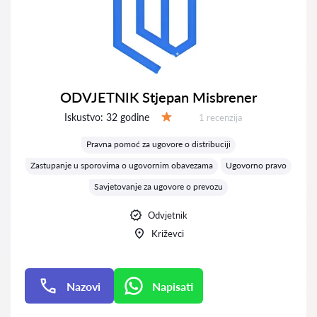
ODVJETNIK Stjepan Misbrener
Iskustvo:
32 godine
Recenzija:
1 recenzija
Ocjena:
Pravna pomoć za ugovore o distribuciji
Zastupanje u sporovima o ugovornim obavezama
Ugovorno pravo
Savjetovanje za ugovore o prevozu
Odvjetnik
Križevci
Nazovi
Napisati
Napisati