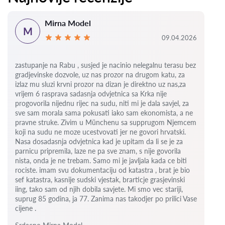
Mirna Model
M
09.04.2026
zastupanje na Rabu , susjed je nacinio nelegalnu terasu bez
gradjevinske dozvole, uz nas prozor na drugom katu, za
izlaz mu sluzi krvni prozor na dizan je direktno uz nas,za
vrijem 6
rasprava sadasnja odvjetnica sa Krka nije
progovorila nijednu rijec na sudu, niti mi je dala savjel, za
sve sam morala sama pokusati iako sam ekonomista, a ne
pravne struke. Zivim u Münchenu sa supprugom Njemcem
koji na sudu ne moze ucestvovati jer ne govori hrvatski.
Nasa dosadasnja odvjetnica kad je upitam da li se je za
parnicu pripremila, laze ne pa sve znam, s nije govorila
nista, onda je ne trebam. Samo mi je javljala kada ce biti
rociste.
imam svu dokumentaciju od katastra , brat je bio
sef katastra, kasnije sudski vjestak, brarticje grasjevinski
iing, tako sam od njih dobila savjete.
Mi smo vec stariji,
suprug 85 godina, ja 77.
Zanima nas takodjer po prilici Vase
cijene .