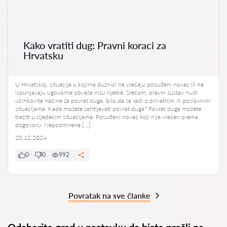
Kako vratiti dug: Pravni koraci za
Hrvatsku
U Hrvatskoj, situacije u kojima dužnici ne vraćaju posuđeni novac ili ne
ispunjavaju ugovorne obveze nisu rijetke. Srećom, pravni sustav nudi
učinkovite načine za povrat duga, bilo da se radi o privatnim ili poslovnim
situacijama. Kada možete zahtijevati povrat duga? Povrat duga možete
tražiti u sljedećim situacijama: Posuđeni novac koji nije vraćen prema
dogovoru. Nepodmirene […]
20.12.2024
0
0
992
Povratak na sve članke