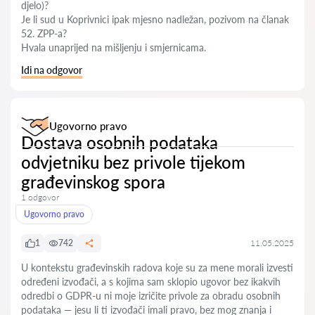
djelo)?
Je li sud u Koprivnici ipak mjesno nadležan, pozivom na članak
52. ZPP-a?
Hvala unaprijed na mišljenju i smjernicama.
Idi na odgovor
Ugovorno pravo
Dostava osobnih podataka
odvjetniku bez privole tijekom
građevinskog spora
1 odgovor
Ugovorno pravo
1
742
11.05.2025
U kontekstu građevinskih radova koje su za mene morali izvesti
određeni izvođači, a s kojima sam sklopio ugovor bez ikakvih
odredbi o GDPR-u ni moje izričite privole za obradu osobnih
podataka — jesu li ti izvođači imali pravo, bez mog znanja i