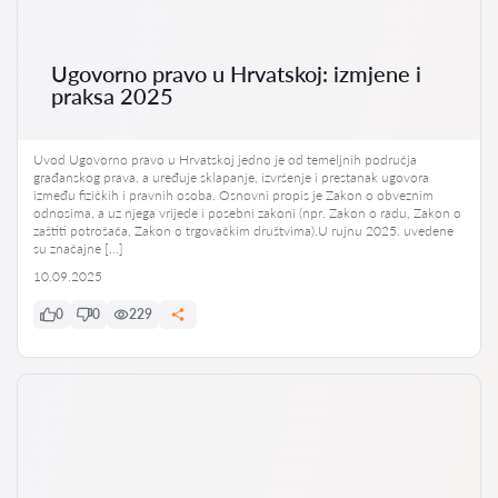
Ugovorno pravo u Hrvatskoj: izmjene i
praksa 2025
Uvod Ugovorno pravo u Hrvatskoj jedno je od temeljnih područja
građanskog prava, a uređuje sklapanje, izvršenje i prestanak ugovora
između fizičkih i pravnih osoba. Osnovni propis je Zakon o obveznim
odnosima, a uz njega vrijede i posebni zakoni (npr. Zakon o radu, Zakon o
zaštiti potrošača, Zakon o trgovačkim društvima).U rujnu 2025. uvedene
su značajne […]
10.09.2025
0
0
229