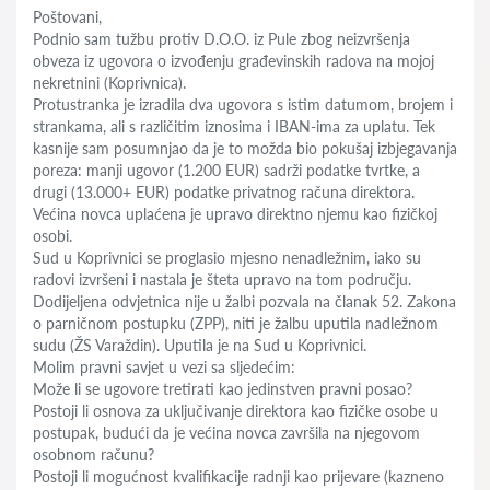
Poštovani,
Podnio sam tužbu protiv D.O.O. iz Pule zbog neizvršenja
obveza iz ugovora o izvođenju građevinskih radova na mojoj
nekretnini (Koprivnica).
Protustranka je izradila dva ugovora s istim datumom, brojem i
strankama, ali s različitim iznosima i IBAN-ima za uplatu. Tek
kasnije sam posumnjao da je to možda bio pokušaj izbjegavanja
poreza: manji ugovor (1.200 EUR) sadrži podatke tvrtke, a
drugi (13.000+ EUR) podatke privatnog računa direktora.
Većina novca uplaćena je upravo direktno njemu kao fizičkoj
osobi.
Sud u Koprivnici se proglasio mjesno nenadležnim, iako su
radovi izvršeni i nastala je šteta upravo na tom području.
Dodijeljena odvjetnica nije u žalbi pozvala na članak 52. Zakona
o parničnom postupku (ZPP), niti je žalbu uputila nadležnom
sudu (ŽS Varaždin). Uputila je na Sud u Koprivnici.
Molim pravni savjet u vezi sa sljedećim:
Može li se ugovore tretirati kao jedinstven pravni posao?
Postoji li osnova za uključivanje direktora kao fizičke osobe u
postupak, budući da je većina novca završila na njegovom
osobnom računu?
Postoji li mogućnost kvalifikacije radnji kao prijevare (kazneno