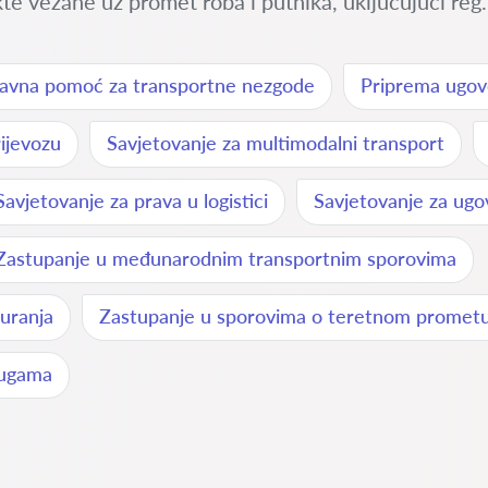
 vezane uz promet roba i putnika, uključujući reg.
avna pomoć za transportne nezgode
Priprema ugov
ijevozu
Savjetovanje za multimodalni transport
Savjetovanje za prava u logistici
Savjetovanje za ugo
Zastupanje u međunarodnim transportnim sporovima
uranja
Zastupanje u sporovima o teretnom promet
lugama