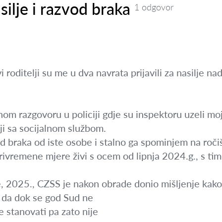
silje i razvod braka
1 odgovor
i roditelji su me u dva navrata prijavili za nasilje 
m razgovoru u policiji gdje su inspektoru uzeli moj i
nji sa socijalnom službom.
braka od iste osobe i stalno ga spominjem na ročiš
privremene mjere živi s ocem od lipnja 2024.g., s tim
, 2025., CZSS je nakon obrade donio mišljenje kako 
e da dok se god Sud ne
e stanovati pa zato nije