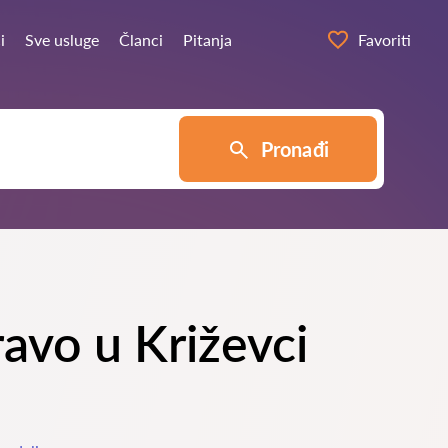
i
Sve usluge
Članci
Pitanja
Favoriti
Pronađi
ravo u Križevci