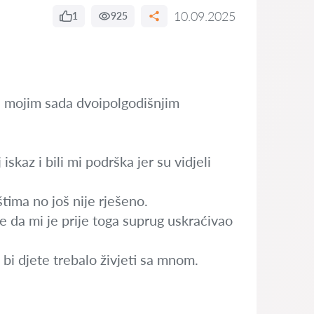
10.09.2025
1
925
nad mojim sada dvoipolgodišnjim
skaz i bili mi podrška jer su vidjeli
tima no još nije rješeno.
e da mi je prije toga suprug uskraćivao
bi djete trebalo živjeti sa mnom.