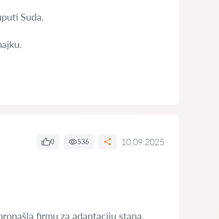
uputi Suda.
majku.
10.09.2025
0
536
 pronašla firmu za adaptaciju stana,