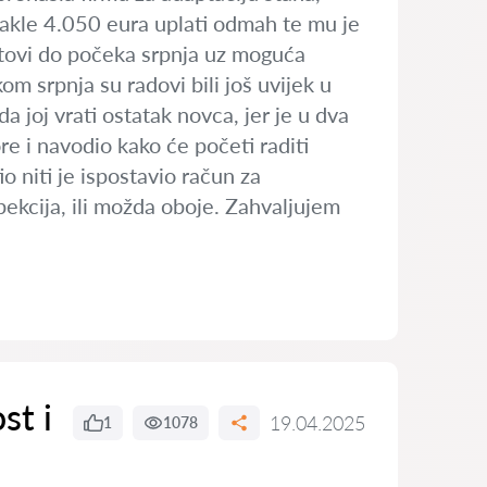
 dakle 4.050 eura uplati odmah te mu je
otovi do počeka srpnja uz moguća
 srpnja su radovi bili još uvijek u
da joj vrati ostatak novca, jer je u dva
e i navodio kako će početi raditi
o niti je ispostavio račun za
spekcija, ili možda oboje. Zahvaljujem
st i
19.04.2025
1
1078