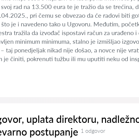
 svoj rad na 13.500 eura te je tražio da se trećina,
8.04.2025., pri čemu se obvezao da će radovi biti g
što je i navedeno tako u Ugovoru. Međutim, početkom
estra tražila da izvođač ispostavi račun za urađeno i 
vljen minimum minimuma, stalno je izmišljao izgovor
– taj ponedjeljak nikad nije došao, a novce nije vrati
 je činiti, pokrenuti tužbu ili mu uputiti neku od in
ovor, uplata direktoru, nadležno
evarno postupanje
1 odgovor