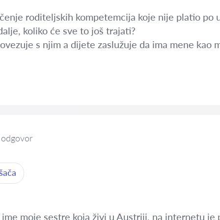
ačenje roditeljskih kompetemcija koje nije platio po 
lje, koliko će sve to još trajati?
ovezuje s njim a dijete zaslužuje da ima mene kao 
 odgovor
ošača
ime moje sestre koja živi u Austriji, na internetu je