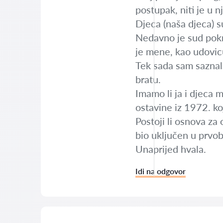
postupak, niti je u 
Djeca (naša djeca) 
Nedavno je sud pokr
je mene, kao udovicu
Tek sada sam saznala
bratu.
Imamo li ja i djeca m
ostavine iz 1972. koj
Postoji li osnova za
bio uključen u prvob
Unaprijed hvala.
Idi na odgovor