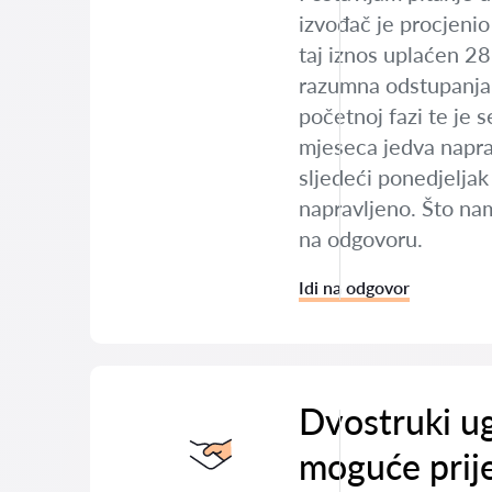
izvođač je procjenio
taj iznos uplaćen 2
razumna odstupanja 
početnoj fazi te je s
mjeseca jedva napra
sljedeći ponedjeljak 
napravljeno. Što nam
na odgovoru.
Idi na odgovor
Dvostruki ug
moguće prij