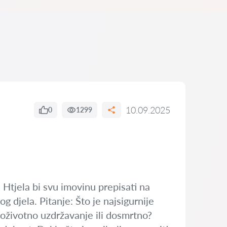
10.09.2025
0
1299
 Htjela bi svu imovinu prepisati na
 djela. Pitanje: Što je najsigurnije
doživotno uzdržavanje ili dosmrtno?