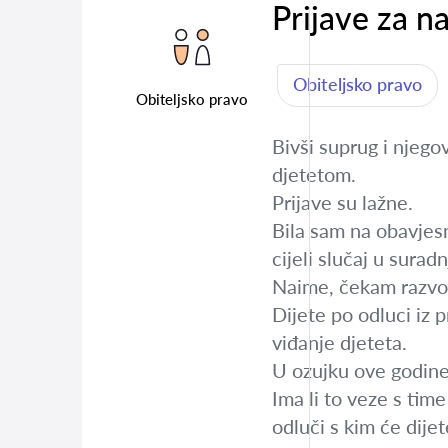
Prijave za na
Obiteljsko pravo
Obiteljsko pravo
Bivši suprug i njegov
djetetom.
Prijave su lažne.
Bila sam na obavjesno
cijeli slučaj u surad
Naime, čekam razvod 
Dijete po odluci iz 
viđanje djeteta.
U ozujku ove godine
Ima li to veze s tim
odluči s kim će dijet