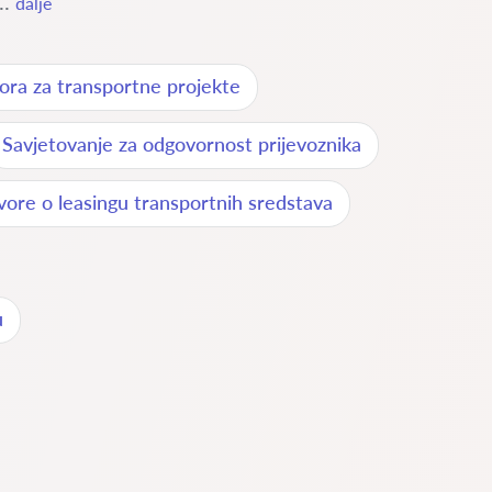
..
dalje
ora za transportne projekte
Savjetovanje za odgovornost prijevoznika
vore o leasingu transportnih sredstava
u