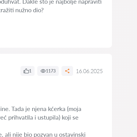
uhvat. Dakle što je najbolje napraviti
ražiti nužno dio?
16.06.2025
1
1173
ine. Tada je njena kćerka (moja
ć prihvatila i ustupila) koji se
e, ali nije bio pozvan u ostavinski