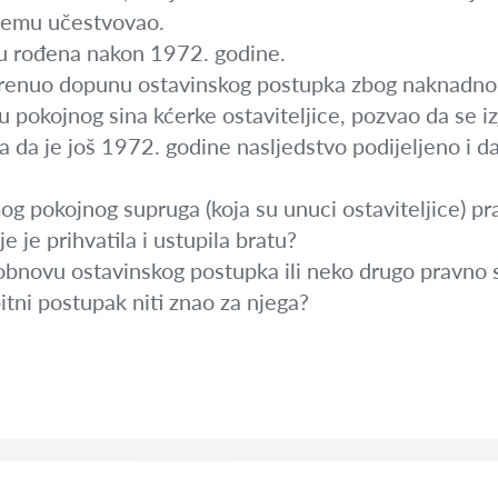
njemu učestvovao.
su rođena nakon 1972. godine.
enuo dopunu ostavinskog postupka zbog naknadno p
 pokojnog sina kćerke ostaviteljice, pozvao da se i
 da je još 1972. godine nasljedstvo podijeljeno i da
og pokojnog supruga (koja su unuci ostaviteljice) pravo
e je prihvatila i ustupila bratu?
 obnovu ostavinskog postupka ili neko drugo pravno 
itni postupak niti znao za njega?