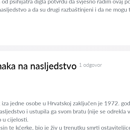
 psihijatra digla potvrdu da svjesno radim ovaj pod
nasljedstvo a da su drugi razbaštinjeni i da ne mogu t
aka na nasljedstvo
1 odgovor
 iza jedne osobe u Hrvatskoj zaključen je 1972. god
asljedstvo i ustupila ga svom bratu (nije se odrekla ve
 u cijelosti.
in te kćerke, bio je živ u trenutku smrti ostaviteljic