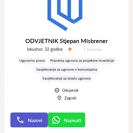
ODVJETNIK Stjepan Misbrener
Iskustvo:
32 godine
Recenzija:
1 recenzija
Ocjena:
Ugovorno pravo
Priprema ugovora za projektne investicije
Savjetovanje za ugovore o koncesijama
Savjetovanje za izradu ugovora
Odvjetnik
Zagreb
Nazovi
Napisati
Napisati