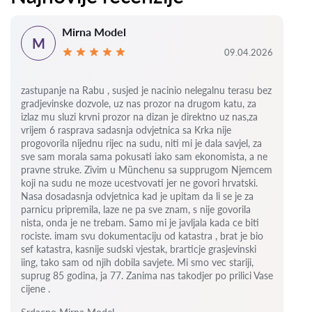
Mirna Model
M
09.04.2026
zastupanje na Rabu , susjed je nacinio nelegalnu terasu bez
gradjevinske dozvole, uz nas prozor na drugom katu, za
izlaz mu sluzi krvni prozor na dizan je direktno uz nas,za
vrijem 6
rasprava sadasnja odvjetnica sa Krka nije
progovorila nijednu rijec na sudu, niti mi je dala savjel, za
sve sam morala sama pokusati iako sam ekonomista, a ne
pravne struke. Zivim u Münchenu sa supprugom Njemcem
koji na sudu ne moze ucestvovati jer ne govori hrvatski.
Nasa dosadasnja odvjetnica kad je upitam da li se je za
parnicu pripremila, laze ne pa sve znam, s nije govorila
nista, onda je ne trebam. Samo mi je javljala kada ce biti
rociste.
imam svu dokumentaciju od katastra , brat je bio
sef katastra, kasnije sudski vjestak, brarticje grasjevinski
iing, tako sam od njih dobila savjete.
Mi smo vec stariji,
suprug 85 godina, ja 77.
Zanima nas takodjer po prilici Vase
cijene .