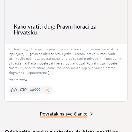
Kako vratiti dug: Pravni koraci za
Hrvatsku
U Hrvatskoj, situacije u kojima dužnici ne vraćaju posuđeni novac ili ne
ispunjavaju ugovorne obveze nisu rijetke. Srećom, pravni sustav nudi
učinkovite načine za povrat duga, bilo da se radi o privatnim ili poslovnim
situacijama. Kada možete zahtijevati povrat duga? Povrat duga možete
tražiti u sljedećim situacijama: Posuđeni novac koji nije vraćen prema
dogovoru. Nepodmirene […]
20.12.2024
0
0
999
Povratak na sve članke