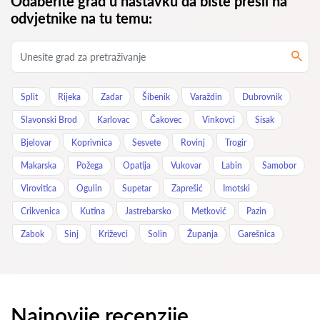
Odaberite grad u nastavku da biste prešli na
odvjetnike na tu temu:
Split
Rijeka
Zadar
Šibenik
Varaždin
Dubrovnik
Slavonski Brod
Karlovac
Čakovec
Vinkovci
Sisak
Bjelovar
Koprivnica
Sesvete
Rovinj
Trogir
Makarska
Požega
Opatija
Vukovar
Labin
Samobor
Virovitica
Ogulin
Supetar
Zaprešić
Imotski
Crikvenica
Kutina
Jastrebarsko
Metković
Pazin
Zabok
Sinj
Križevci
Solin
Županja
Garešnica
Najnovije recenzije