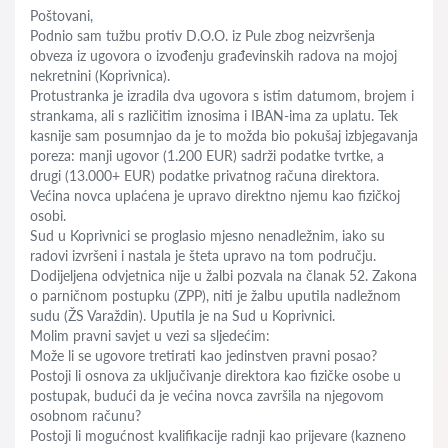
Poštovani,
Podnio sam tužbu protiv D.O.O. iz Pule zbog neizvršenja
obveza iz ugovora o izvođenju građevinskih radova na mojoj
nekretnini (Koprivnica).
Protustranka je izradila dva ugovora s istim datumom, brojem i
strankama, ali s različitim iznosima i IBAN-ima za uplatu. Tek
kasnije sam posumnjao da je to možda bio pokušaj izbjegavanja
poreza: manji ugovor (1.200 EUR) sadrži podatke tvrtke, a
drugi (13.000+ EUR) podatke privatnog računa direktora.
Većina novca uplaćena je upravo direktno njemu kao fizičkoj
osobi.
Sud u Koprivnici se proglasio mjesno nenadležnim, iako su
radovi izvršeni i nastala je šteta upravo na tom području.
Dodijeljena odvjetnica nije u žalbi pozvala na članak 52. Zakona
o parničnom postupku (ZPP), niti je žalbu uputila nadležnom
sudu (ŽS Varaždin). Uputila je na Sud u Koprivnici.
Molim pravni savjet u vezi sa sljedećim:
Može li se ugovore tretirati kao jedinstven pravni posao?
Postoji li osnova za uključivanje direktora kao fizičke osobe u
postupak, budući da je većina novca završila na njegovom
osobnom računu?
Postoji li mogućnost kvalifikacije radnji kao prijevare (kazneno