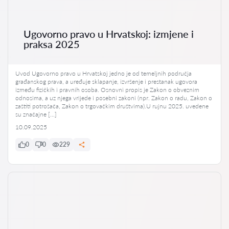
Ugovorno pravo u Hrvatskoj: izmjene i
praksa 2025
Uvod Ugovorno pravo u Hrvatskoj jedno je od temeljnih područja
građanskog prava, a uređuje sklapanje, izvršenje i prestanak ugovora
između fizičkih i pravnih osoba. Osnovni propis je Zakon o obveznim
odnosima, a uz njega vrijede i posebni zakoni (npr. Zakon o radu, Zakon o
zaštiti potrošača, Zakon o trgovačkim društvima).U rujnu 2025. uvedene
su značajne […]
10.09.2025
0
0
229