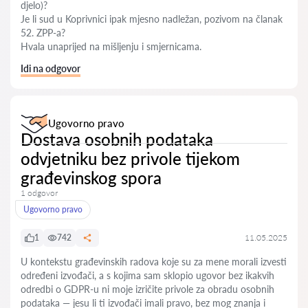
djelo)?
Je li sud u Koprivnici ipak mjesno nadležan, pozivom na članak
52. ZPP-a?
Hvala unaprijed na mišljenju i smjernicama.
Idi na odgovor
Ugovorno pravo
Dostava osobnih podataka
odvjetniku bez privole tijekom
građevinskog spora
1 odgovor
Ugovorno pravo
1
742
11.05.2025
U kontekstu građevinskih radova koje su za mene morali izvesti
određeni izvođači, a s kojima sam sklopio ugovor bez ikakvih
odredbi o GDPR-u ni moje izričite privole za obradu osobnih
podataka — jesu li ti izvođači imali pravo, bez mog znanja i