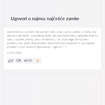
Ugovori o najmu: najčešće zamke
Zamislite ovo: pronašli ste savršeni stan, onaj s puno svjetla, u kvartu koji
ste oduvijek željeli. Uzbuđenje raste, već zamišljate kako uređujete dnevnu
sobu i ispijate jutarnju kavu na balkonu. No, prije nego što ključevi
postanu vaši, pred vama je jedan dokument koji može biti ili vaš najbolji
prijatelj ili izvor budućih glavobolja – ugovor […]
12.01.2026
0
0
135