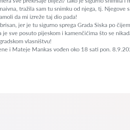
ra sve prekršaje bilježi/ tako je sigurno snimila i m
ivna, tražila sam tu snimku od njega, tj. Njegove s
moli da mi izreže taj dio pada!
obrisan, jer je tu sigurno sprega Grada Siska po čije
a je sve posuto pijeskom i kamenčićima što se nikada 
gradskom vlasništvu!
ne i Mateje Mankas vođen oko 18 sati pon. 8.9.20