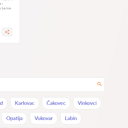
a i
e banke
od
Karlovac
Čakovec
Vinkovci
Opatija
Vukovar
Labin