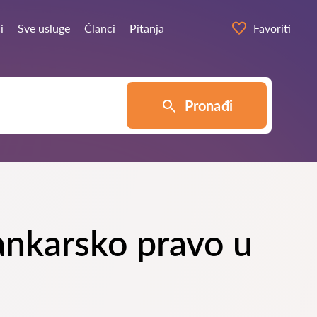
i
Sve usluge
Članci
Pitanja
Favoriti
Pronađi
 bankarsko pravo u