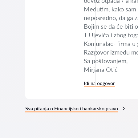
odvoz otpada / a kame
Međutim, kako sam na
neposredno, da ga za
Bojim se da će biti 
T.Ujevića i zbog tog
Komunalac- firma u 
Razgovor između me
Sa poštovanjem,
Mirjana Otić
Idi na odgovor
Sva pitanja o Financijsko i bankarsko pravo