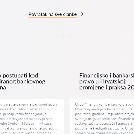
Povratak na sve članke
 postupati kod
Financijsko i bankars
iranog bankovnog
pravo u Hrvatskoj:
una
promjene i praksa 2
ad shvatite da vam je bankovni račun
Uvod Financijsko i bankarsko pravo 
ože biti izuzetno stresan i zbunjujući.
Hrvatskoj uređuje odnose između ba
 pristup vašim financijama je
poduzeća, građana i regulatornih tije
n, a neizvjesnost se nadvija nad
svrha je osigurati stabilnost financijs
nim životom. Niste sami – tisuće
sustava, zaštitu potrošača i transpare
 Hrvatskoj svakodnevno se susreću s
poslovanje kreditnih institucija. U ru
ovom. Međutim, važno je znati da
stupile su na snagu izmjene Zakona o