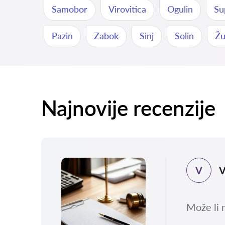
Samobor
Virovitica
Ogulin
Su
Pazin
Zabok
Sinj
Solin
Žu
Najnovije recenzije
V
V
.2026
sla
Može li 
 i