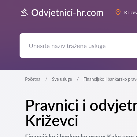
Odvjetnici-hr.com
Križev
Početna
Sve usluge
Financijsko i bankarsko prav
Pravnici i odvjet
Križevci
Financijsko i bankarsko pravo: Kako vam