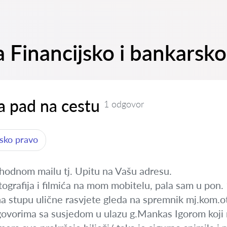
a Financijsko i bankarsk
a pad na cestu
1 odgovor
rsko pravo
hodnom mailu tj. Upitu na Vašu adresu.
ografija i filmića na mom mobitelu, pala sam u pon.
na stupu ulične rasvjete gleda na spremnik mj.kom.o
govorima sa susjedom u ulazu g.Mankas Igorom koji r