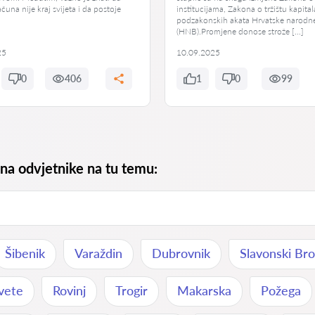
čuna nije kraj svijeta i da postoje
institucijama, Zakona o tržištu kapital
podzakonskih akata Hrvatske narodn
(HNB).Promjene donose strože […]
25
10.09.2025
0
406
1
0
99
 na odvjetnike na tu temu:
Šibenik
Varaždin
Dubrovnik
Slavonski Br
vete
Rovinj
Trogir
Makarska
Požega