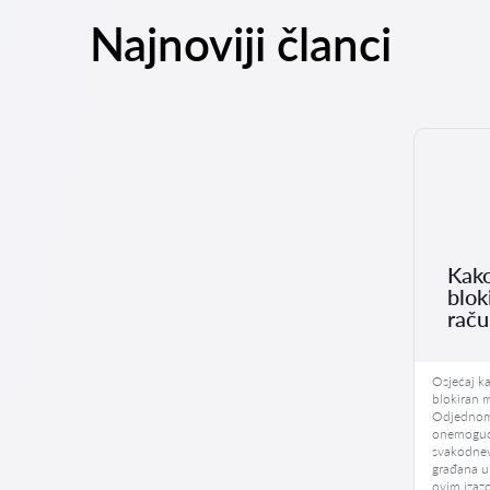
Najnoviji članci
Kako
blok
rač
Osjećaj k
blokiran m
Odjednom,
onemoguće
svakodnev
građana u
ovim izaz