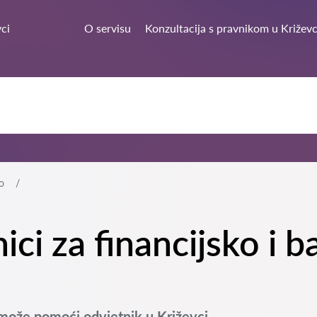
ci
O servisu
Konzultacija s pravnikom u Križevc
o
nici za financijsko i
 može pomoći odvjetnik u Križevci