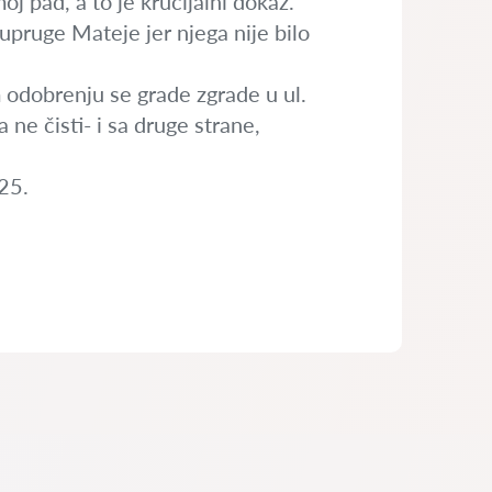
oj pad, a to je krucijalni dokaz.
upruge Mateje jer njega nije bilo
m odobrenju se grade zgrade u ul.
ne čisti- i sa druge strane,
25.