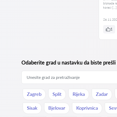
blokada ra
koraci […]
26.11.20
1
Odaberite grad u nastavku da biste prešli
Zagreb
Split
Rijeka
Zadar
Sisak
Bjelovar
Koprivnica
Ses