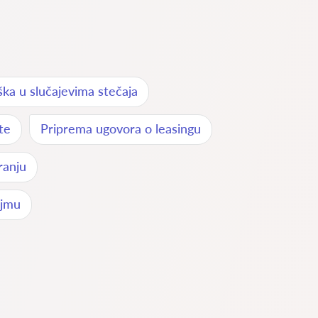
ka u slučajevima stečaja
te
Priprema ugovora o leasingu
ranju
ajmu