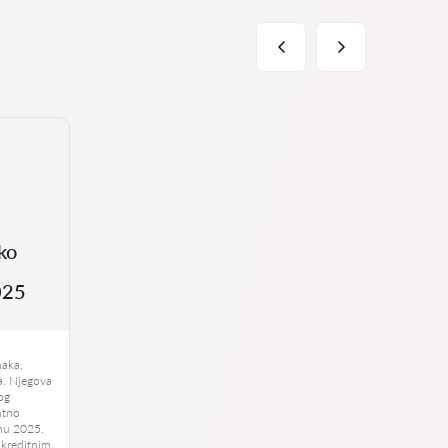
ko
025
u
naka,
la. Njegova
kog
ntno
jnu 2025.
 kreditnim