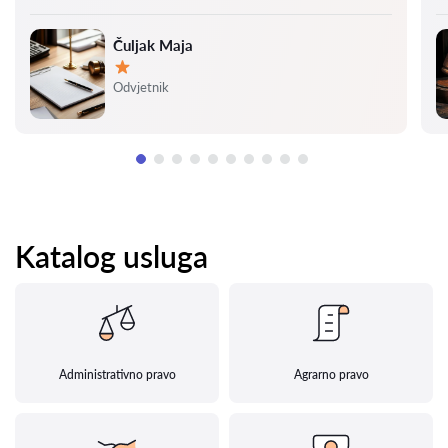
Čuljak Maja
Ocjena:
Odvjetnik
Katalog usluga
Administrativno pravo
Agrarno pravo