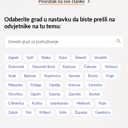
Povratak na sve članke
Odaberite grad u nastavku da biste prešli na
odvjetnike na tu temu:
Zagreb
Split
Rijeka
Zadar
Šibenik
Varaždin
Dubrovnik
Slavonski Brod
Karlovac
Čakovec
Vinkovci
Sisak
Bjelovar
Koprivnica
Sesvete
Rovinj
Trogir
Makarska
Požega
Opatija
Vukovar
Samobor
Virovitica
Ogulin
Supetar
Zaprešić
Imotski
Crikvenica
Kutina
Jastrebarsko
Metković
Pazin
Zabok
Sinj
Križevci
Solin
Županja
Garešnica