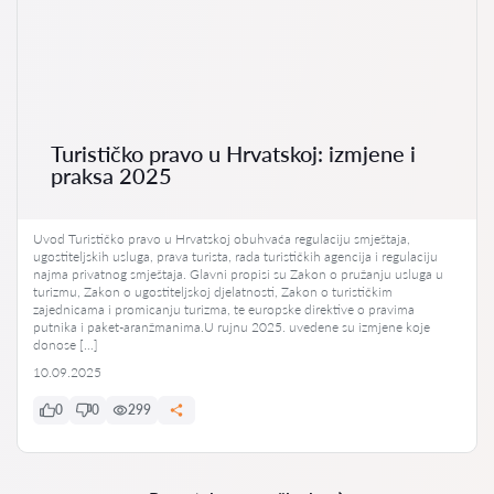
Turističko pravo u Hrvatskoj: izmjene i
praksa 2025
Uvod Turističko pravo u Hrvatskoj obuhvaća regulaciju smještaja,
ugostiteljskih usluga, prava turista, rada turističkih agencija i regulaciju
najma privatnog smještaja. Glavni propisi su Zakon o pružanju usluga u
turizmu, Zakon o ugostiteljskoj djelatnosti, Zakon o turističkim
zajednicama i promicanju turizma, te europske direktive o pravima
putnika i paket-aranžmanima.U rujnu 2025. uvedene su izmjene koje
donose […]
10.09.2025
0
0
299