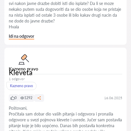
svi nakon javne drazbe dobiti isti dio isplate? Da li se moze
nekako putem suda dogovoriti da se dio osobe koja ne pristaje
na nista isplati od ostale 3 osobe ili bilo kakav drugi nacin da
ne dode do javne drazbe?
Hvala
Idi na odgovor
Kazneno pravo
Kleveta
1 odgovor
Kazneno pravo
0
1292
16.06.2025
Poštovani,
Pročitala sam dobar dio vaših pitanja i odgovora i pronašla
odgovore u svezi pojmova klevete i uvrede. Jučer sam postavila
pitanje koje je bilo uopćeno. Danas bih postavila konkretna