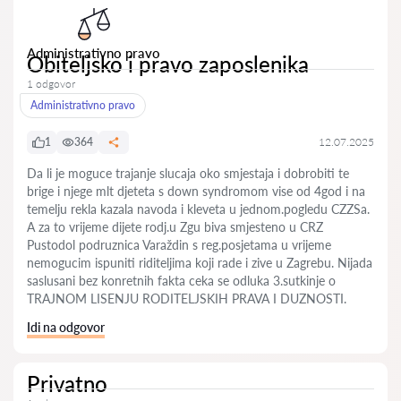
Administrativno pravo
Obiteljsko i pravo zaposlenika
1 odgovor
Administrativno pravo
1
364
12.07.2025
Da li je moguce trajanje slucaja oko smjestaja i dobrobiti te
brige i njege mlt djeteta s down syndromom vise od 4god i na
temelju rekla kazala navoda i kleveta u jednom.pogledu CZZSa.
A za to vrijeme dijete rodj.u Zgu biva smjesteno u CRZ
Pustodol podruznica Varaždin s reg.posjetama u vrijeme
nemogucim ispuniti riditeljima koji rade i zive u Zagrebu. Nijada
saslusani bez konretnih fakta ceka se odluka 3.sutkinje o
TRAJNOM LISENJU RODITELJSKIH PRAVA I DUZNOSTI.
Idi na odgovor
Privatno