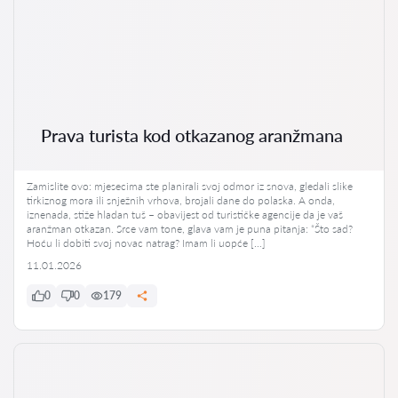
Prava turista kod otkazanog aranžmana
Zamislite ovo: mjesecima ste planirali svoj odmor iz snova, gledali slike
tirkiznog mora ili snježnih vrhova, brojali dane do polaska. A onda,
iznenada, stiže hladan tuš – obavijest od turističke agencije da je vaš
aranžman otkazan. Srce vam tone, glava vam je puna pitanja: “Što sad?
Hoću li dobiti svoj novac natrag? Imam li uopće […]
11.01.2026
0
0
179