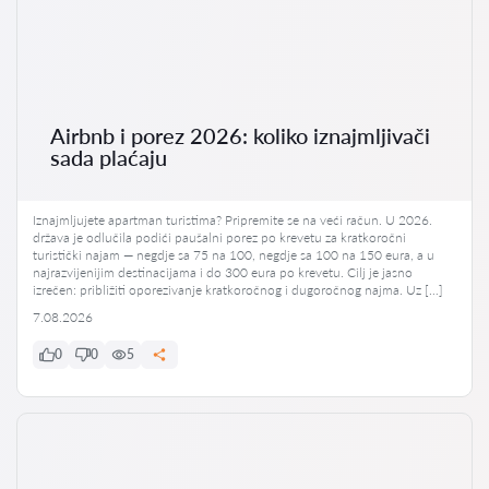
Airbnb i porez 2026: koliko iznajmljivači
sada plaćaju
Iznajmljujete apartman turistima? Pripremite se na veći račun. U 2026.
država je odlučila podići paušalni porez po krevetu za kratkoročni
turistički najam — negdje sa 75 na 100, negdje sa 100 na 150 eura, a u
najrazvijenijim destinacijama i do 300 eura po krevetu. Cilj je jasno
izrečen: približiti oporezivanje kratkoročnog i dugoročnog najma. Uz […]
7.08.2026
0
0
5