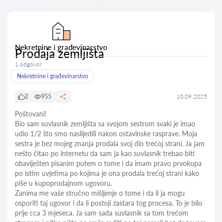
Nekretnine i građevinarstvo
Prodaja zemljišta
1 odgovor
Nekretnine i građevinarstvo
2
955
10.09.2025
Poštovani!
Bio sam suvlasnik zemljišta sa svojom sestrom svaki je imao
udio 1/2 što smo naslijedili nakon ostavinske rasprave. Moja
sestra je bez mojeg znanja prodala svoj dio trećoj strani. Ja jam
nešto čitao po internetu da sam ja kao suvlasnik trebao biti
obaviješten pisanim putem o tome i da imam pravo prvokupa
po istim uvjetima po kojima je ona prodala trećoj strani kako
piše u kupoprodajnom ugovoru.
Zanima me vaše stručno mišljenje o tome i da li ja mogu
osporiti taj ugovor i da li postoji zastara tog procesa. To je bilo
prije cca 3 mjeseca. Ja sam sada suvlasnik sa tom trećom