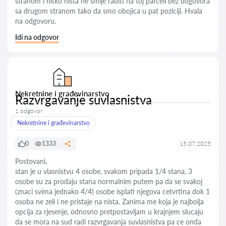
stranom i nitko ništa ne smije raditi na toj parceli bez dogovora
sa drugom stranom tako da smo obojica u pat poziciji. Hvala
na odgovoru.
Idi na odgovor
Nekretnine i građevinarstvo
Razvrgavanje suvlasnistva
1 odgovor
Nekretnine i građevinarstvo
0
1333
15.07.2025
Postovani,
stan je u vlasnistvu 4 osobe, svakom pripada 1/4 stana. 3
osobe su za prodaju stana normalnim putem pa da se svakoj
(znaci svima jednako 4/4) osobe isplati njegova cetvrtina dok 1
osoba ne zeli i ne pristaje na nista. Zanima me koja je najbolja
opcija za rjesenje, odnosno pretpostavljam u krajnjem slucaju
da se mora na sud radi razvrgavanja suvlasnistva pa ce onda