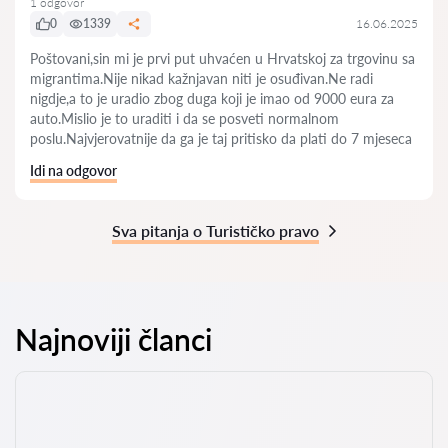
1 odgovor
0
1339
16.06.2025
Poštovani,sin mi je prvi put uhvaćen u Hrvatskoj za trgovinu sa
migrantima.Nije nikad kažnjavan niti je osuđivan.Ne radi
nigdje,a to je uradio zbog duga koji je imao od 9000 eura za
auto.Mislio je to uraditi i da se posveti normalnom
poslu.Najvjerovatnije da ga je taj pritisko da plati do 7 mjeseca
Idi na odgovor
Sva pitanja o Turističko pravo
Najnoviji članci