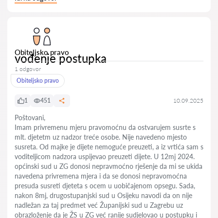
Obiteljsko pravo
vođenje postupka
1 odgovor
Obiteljsko pravo
1
451
10.09.2025
Poštovani,
Imam privremenu mjeru pravomoćnu da ostvarujem susrte s
mlt. djetetm uz nadzor treće osobe. Nije navedeno mjesto
susreta. Od majke je dijete nemoguće preuzeti, a iz vrtića sam s
voditeljicom nadzora uspijevao preuzeti dijete. U 12mj 2024.
općinski sud u ZG donosi nepravmoćno rješenje da mi se ukida
navedena privremena mjera i da se donosi nepravomoćna
presuda susreti djeteta s ocem u uobičajenom opsegu. Sada,
nakon 8mj, drugostupanjski sud u Osijeku navodi da on nije
nadležan za taj predmet već Županijski sud u Zagrebu uz
obrazloženje da je ŽS u ZG već ranije sudjelovao u postupku i