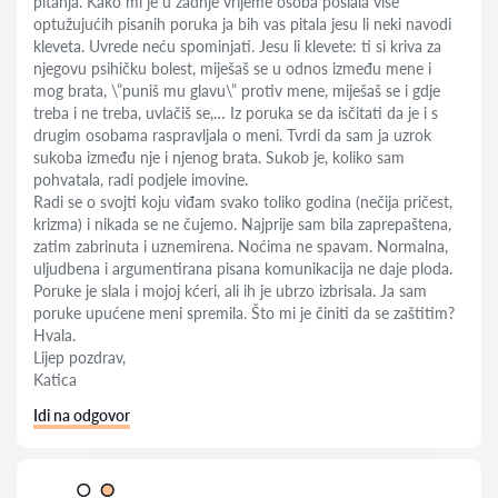
pitanja. Kako mi je u zadnje vrijeme osoba poslala više
optužujućih pisanih poruka ja bih vas pitala jesu li neki navodi
kleveta. Uvrede neću spominjati. Jesu li klevete: ti si kriva za
njegovu psihičku bolest, miješaš se u odnos između mene i
mog brata, \”puniš mu glavu\” protiv mene, miješaš se i gdje
treba i ne treba, uvlačiš se,… Iz poruka se da isčitati da je i s
drugim osobama raspravljala o meni. Tvrdi da sam ja uzrok
sukoba između nje i njenog brata. Sukob je, koliko sam
pohvatala, radi podjele imovine.
Radi se o svojti koju viđam svako toliko godina (nečija pričest,
krizma) i nikada se ne čujemo. Najprije sam bila zaprepaštena,
zatim zabrinuta i uznemirena. Noćima ne spavam. Normalna,
uljudbena i argumentirana pisana komunikacija ne daje ploda.
Poruke je slala i mojoj kćeri, ali ih je ubrzo izbrisala. Ja sam
poruke upućene meni spremila. Što mi je činiti da se zaštitim?
Hvala.
Lijep pozdrav,
Katica
Idi na odgovor