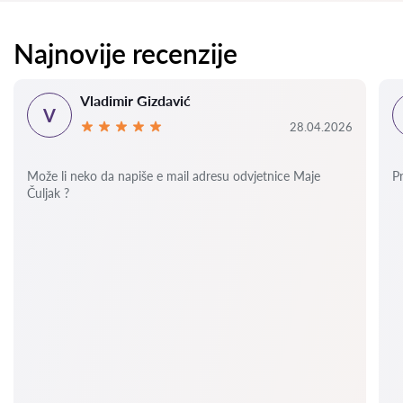
Najnovije recenzije
Vladimir Gizdavić
V
28.04.2026
Može li neko da napiše e mail adresu odvjetnice Maje
P
Čuljak ?