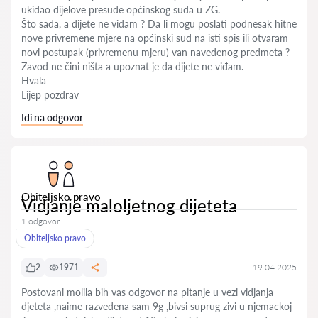
ukidao dijelove presude općinskog suda u ZG.
Što sada, a dijete ne viđam ? Da li mogu poslati podnesak hitne
nove privremene mjere na općinski sud na isti spis ili otvaram
novi postupak (privremenu mjeru) van navedenog predmeta ?
Zavod ne čini ništa a upoznat je da dijete ne viđam.
Hvala
Lijep pozdrav
Idi na odgovor
Obiteljsko pravo
Vidjanje maloljetnog dijeteta
1 odgovor
Obiteljsko pravo
2
1971
19.04.2025
Postovani molila bih vas odgovor na pitanje u vezi vidjanja
djeteta ,naime razvedena sam 9g ,bivsi suprug zivi u njemackoj