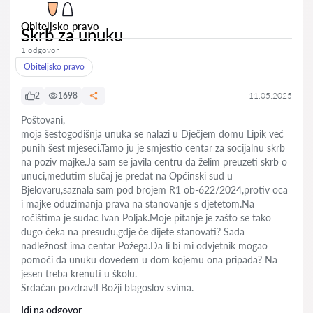
Obiteljsko pravo
Skrb za unuku
1 odgovor
Obiteljsko pravo
2
1698
11.05.2025
Poštovani,
moja šestogodišnja unuka se nalazi u Dječjem domu Lipik već
punih šest mjeseci.Tamo ju je smjestio centar za socijalnu skrb
na poziv majke.Ja sam se javila centru da želim preuzeti skrb o
unuci,međutim slučaj je predat na Općinski sud u
Bjelovaru,saznala sam pod brojem R1 ob-622/2024,protiv oca
i majke oduzimanja prava na stanovanje s djetetom.Na
ročištima je sudac Ivan Poljak.Moje pitanje je zašto se tako
dugo čeka na presudu,gdje će dijete stanovati? Sada
nadležnost ima centar Požega.Da li bi mi odvjetnik mogao
pomoći da unuku dovedem u dom kojemu ona pripada? Na
jesen treba krenuti u školu.
Srdačan pozdrav!I Božji blagoslov svima.
Idi na odgovor