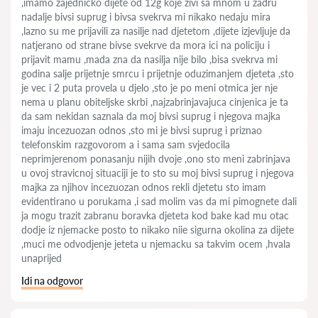
,imamo zajednicko dijete od 12g koje zivi sa mnom u zadru
nadalje bivsi suprug i bivsa svekrva mi nikako nedaju mira
,lazno su me prijavili za nasilje nad djetetom ,dijete izjevljuje da
natjerano od strane bivse svekrve da mora ici na policiju i
prijavit mamu ,mada zna da nasilja nije bilo ,bisa svekrva mi
godina salje prijetnje smrcu i prijetnje oduzimanjem djeteta ,sto
je vec i 2 puta provela u djelo ,sto je po meni otmica jer nje
nema u planu obiteljske skrbi ,najzabrinjavajuca cinjenica je ta
da sam nekidan saznala da moj bivsi suprug i njegova majka
imaju incezuozan odnos ,sto mi je bivsi suprug i priznao
telefonskim razgovorom a i sama sam svjedocila
neprimjerenom ponasanju nijih dvoje ,ono sto meni zabrinjava
u ovoj stravicnoj situaciji je to sto su moj bivsi suprug i njegova
majka za njihov incezuozan odnos rekli djetetu sto imam
evidentirano u porukama ,i sad molim vas da mi pimognete dali
ja mogu trazit zabranu boravka djeteta kod bake kad mu otac
dodje iz njemacke posto to nikako niie sigurna okolina za dijete
,muci me odvodjenje jeteta u njemacku sa takvim ocem ,hvala
unaprijed
Idi na odgovor