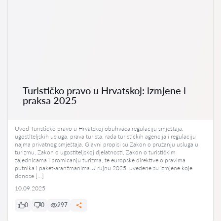
Turističko pravo u Hrvatskoj: izmjene i
praksa 2025
Uvod Turističko pravo u Hrvatskoj obuhvaća regulaciju smještaja,
ugostiteljskih usluga, prava turista, rada turističkih agencija i regulaciju
najma privatnog smještaja. Glavni propisi su Zakon o pružanju usluga u
turizmu, Zakon o ugostiteljskoj djelatnosti, Zakon o turističkim
zajednicama i promicanju turizma, te europske direktive o pravima
putnika i paket-aranžmanima.U rujnu 2025. uvedene su izmjene koje
donose […]
10.09.2025
0
0
297