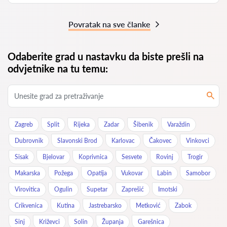
Povratak na sve članke
Odaberite grad u nastavku da biste prešli na
odvjetnike na tu temu:
Zagreb
Split
Rijeka
Zadar
Šibenik
Varaždin
Dubrovnik
Slavonski Brod
Karlovac
Čakovec
Vinkovci
Sisak
Bjelovar
Koprivnica
Sesvete
Rovinj
Trogir
Makarska
Požega
Opatija
Vukovar
Labin
Samobor
Virovitica
Ogulin
Supetar
Zaprešić
Imotski
Crikvenica
Kutina
Jastrebarsko
Metković
Zabok
Sinj
Križevci
Solin
Županja
Garešnica