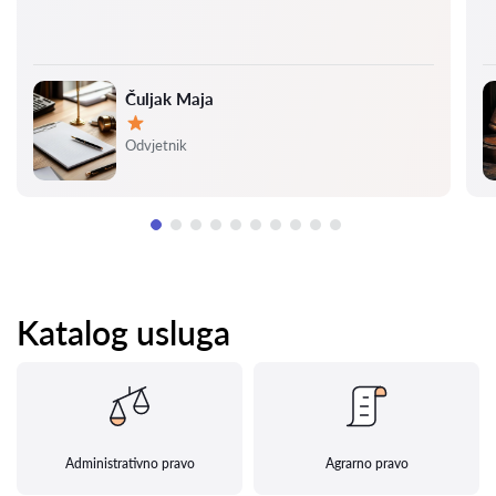
Čuljak Maja
Ocjena:
Odvjetnik
Katalog usluga
Administrativno pravo
Agrarno pravo