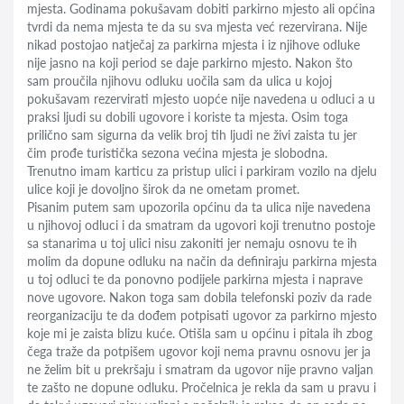
mjesta. Godinama pokušavam dobiti parkirno mjesto ali općina
tvrdi da nema mjesta te da su sva mjesta već rezervirana. Nije
nikad postojao natječaj za parkirna mjesta i iz njihove odluke
nije jasno na koji period se daje parkirno mjesto. Nakon što
sam proučila njihovu odluku uočila sam da ulica u kojoj
pokušavam rezervirati mjesto uopće nije navedena u odluci a u
praksi ljudi su dobili ugovore i koriste ta mjesta. Osim toga
prilično sam sigurna da velik broj tih ljudi ne živi zaista tu jer
čim prođe turistička sezona većina mjesta je slobodna.
Trenutno imam karticu za pristup ulici i parkiram vozilo na djelu
ulice koji je dovoljno širok da ne ometam promet.
Pisanim putem sam upozorila općinu da ta ulica nije navedena
u njihovoj odluci i da smatram da ugovori koji trenutno postoje
sa stanarima u toj ulici nisu zakoniti jer nemaju osnovu te ih
molim da dopune odluku na način da definiraju parkirna mjesta
u toj odluci te da ponovno podijele parkirna mjesta i naprave
nove ugovore. Nakon toga sam dobila telefonski poziv da rade
reorganizaciju te da dođem potpisati ugovor za parkirno mjesto
koje mi je zaista blizu kuće. Otišla sam u općinu i pitala ih zbog
čega traže da potpišem ugovor koji nema pravnu osnovu jer ja
ne želim bit u prekršaju i smatram da ugovor nije pravno valjan
te zašto ne dopune odluku. Pročelnica je rekla da sam u pravu i