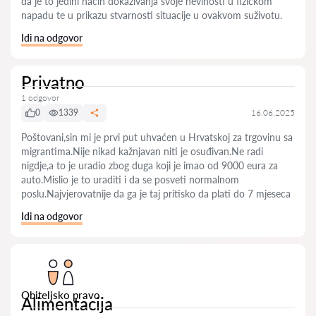
da je to jedini način dokazivanja svoje nevinosti u fizičkom
napadu te u prikazu stvarnosti situacije u ovakvom suživotu.
Idi na odgovor
Privatno
1 odgovor
0
1339
16.06.2025
Poštovani,sin mi je prvi put uhvaćen u Hrvatskoj za trgovinu sa
migrantima.Nije nikad kažnjavan niti je osuđivan.Ne radi
nigdje,a to je uradio zbog duga koji je imao od 9000 eura za
auto.Mislio je to uraditi i da se posveti normalnom
poslu.Najvjerovatnije da ga je taj pritisko da plati do 7 mjeseca
Idi na odgovor
Obiteljsko pravo
Alimentacija