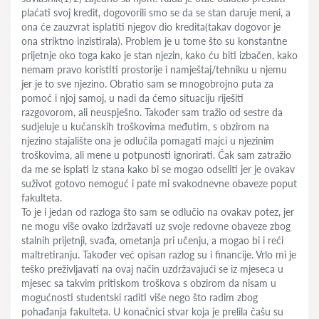
plaćati svoj kredit, dogovorili smo se da se stan daruje meni, a
ona će zauzvrat isplatiti njegov dio kredita(takav dogovor je
ona striktno inzistirala). Problem je u tome što su konstantne
prijetnje oko toga kako je stan njezin, kako ću biti izbačen, kako
nemam pravo koristiti prostorije i namještaj/tehniku u njemu
jer je to sve njezino. Obratio sam se mnogobrojno puta za
pomoć i njoj samoj, u nadi da ćemo situaciju riješiti
razgovorom, ali neuspješno. Također sam tražio od sestre da
sudjeluje u kućanskih troškovima međutim, s obzirom na
njezino stajalište ona je odlučila pomagati majci u njezinim
troškovima, ali mene u potpunosti ignorirati. Čak sam zatražio
da me se isplati iz stana kako bi se mogao odseliti jer je ovakav
suživot gotovo nemoguć i pate mi svakodnevne obaveze poput
fakulteta.
To je i jedan od razloga što sam se odlučio na ovakav potez, jer
ne mogu više ovako izdržavati uz svoje redovne obaveze zbog
stalnih prijetnji, svađa, ometanja pri učenju, a mogao bi i reći
maltretiranju. Također već opisan razlog su i financije. Vrlo mi je
teško preživljavati na ovaj način uzdržavajući se iz mjeseca u
mjesec sa takvim pritiskom troškova s obzirom da nisam u
mogućnosti studentski raditi više nego što radim zbog
pohađanja fakulteta. U konačnici stvar koja je prelila čašu su