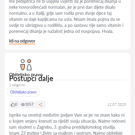
me pedijatrica ne bi uspjela uvjeriti da je poremećaj disanja u
neke novorođenčadi normalan, jer je prvi dan dijete disalo
normalno, a u Italiji, gdje sam rodila prvo dvoje djece taj
vitamin se daje kapljicama na usta. Nisam imala pojma da se
ovdje to ubrizgava u rodilištu, a po sastavu nije samo vitamin i
poremećaj disanja je nažalost jedna od nuspojava. Hvala.
Idi na odgovor
Obiteljsko pravo
Postupci dalje
1 odgovor
Obiteljsko pravo
0
1057
12.07.2025
Isprike na smetnji međutim javljam Vam se jer ne znam kako ni
u kojem smjeru krenuti za riješiti svoju situaciju. Naime redovni
sam student u Zagrebu, 3. godina preddiplomskog studija.
Imam 23 godine i živim sa majkom i sestrom. Naime obiteljski