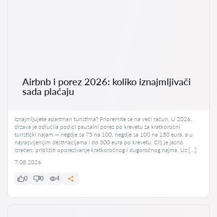
Airbnb i porez 2026: koliko iznajmljivači
sada plaćaju
Iznajmljujete apartman turistima? Pripremite se na veći račun. U 2026.
država je odlučila podići paušalni porez po krevetu za kratkoročni
turistički najam — negdje sa 75 na 100, negdje sa 100 na 150 eura, a u
najrazvijenijim destinacijama i do 300 eura po krevetu. Cilj je jasno
izrečen: približiti oporezivanje kratkoročnog i dugoročnog najma. Uz […]
7.08.2026
0
0
4