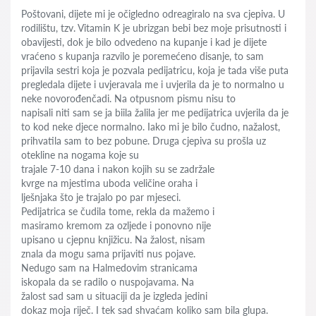
Poštovani, dijete mi je očigledno odreagiralo na sva cjepiva. U
rodilištu, tzv. Vitamin K je ubrizgan bebi bez moje prisutnosti i
obavijesti, dok je bilo odvedeno na kupanje i kad je dijete
vraćeno s kupanja razvilo je poremećeno disanje, to sam
prijavila sestri koja je pozvala pedijatricu, koja je tada više puta
pregledala dijete i uvjeravala me i uvjerila da je to normalno u
neke novorođenčadi. Na otpusnom pismu nisu to
napisali niti sam se ja biila žalila jer me pedijatrica uvjerila da je
to kod neke djece normalno. Iako mi je bilo čudno, nažalost,
prihvatila sam to bez pobune. Druga cjepiva su prošla uz
otekline na nogama koje su
trajale 7-10 dana i nakon kojih su se zadržale
kvrge na mjestima uboda veličine oraha i
lješnjaka što je trajalo po par mjeseci.
Pedijatrica se čudila tome, rekla da mažemo i
masiramo kremom za ozljede i ponovno nije
upisano u cjepnu knjižicu. Na žalost, nisam
znala da mogu sama prijaviti nus pojave.
Nedugo sam na Halmedovim stranicama
iskopala da se radilo o nuspojavama. Na
žalost sad sam u situaciji da je izgleda jedini
dokaz moja riječ. I tek sad shvaćam koliko sam bila glupa.