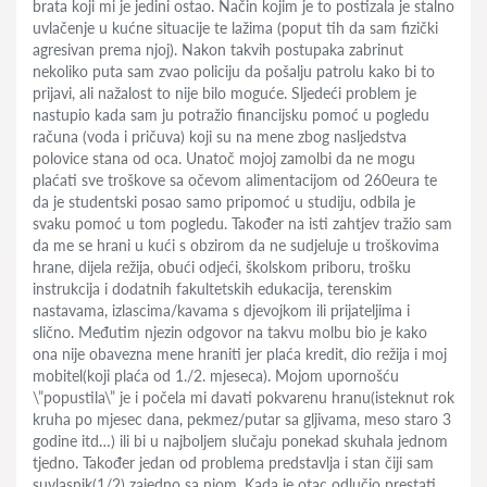
brata koji mi je jedini ostao. Način kojim je to postizala je stalno
uvlačenje u kućne situacije te lažima (poput tih da sam fizički
agresivan prema njoj). Nakon takvih postupaka zabrinut
nekoliko puta sam zvao policiju da pošalju patrolu kako bi to
prijavi, ali nažalost to nije bilo moguće. Sljedeći problem je
nastupio kada sam ju potražio financijsku pomoć u pogledu
računa (voda i pričuva) koji su na mene zbog nasljedstva
polovice stana od oca. Unatoč mojoj zamolbi da ne mogu
plaćati sve troškove sa očevom alimentacijom od 260eura te
da je studentski posao samo pripomoć u studiju, odbila je
svaku pomoć u tom pogledu. Također na isti zahtjev tražio sam
da me se hrani u kući s obzirom da ne sudjeluje u troškovima
hrane, dijela režija, obući odjeći, školskom priboru, trošku
instrukcija i dodatnih fakultetskih edukacija, terenskim
nastavama, izlascima/kavama s djevojkom ili prijateljima i
slično. Međutim njezin odgovor na takvu molbu bio je kako
ona nije obavezna mene hraniti jer plaća kredit, dio režija i moj
mobitel(koji plaća od 1./2. mjeseca). Mojom upornošću
\”popustila\” je i počela mi davati pokvarenu hranu(isteknut rok
kruha po mjesec dana, pekmez/putar sa gljivama, meso staro 3
godine itd…) ili bi u najboljem slučaju ponekad skuhala jednom
tjedno. Također jedan od problema predstavlja i stan čiji sam
suvlasnik(1/2) zajedno sa njom. Kada je otac odlučio prestati