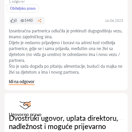
1 odgovor
Obiteljsko pravo
0
1440
16.06.2025
Izvanbračna partnerica odlučila je prekinuti dugogodišnju vezu,
imamo zajedničkog sina.
Dijete je nedavno prijavljeno i boravi na adresi kod roditelja
partnerice, gdje se i sama prijavila, međutim ona ne živi sa
djetetom (no viđa ga uredno) te odnedavno ima i novu vezu /
partnera.
Što je sada događa po pitanju alimentacije, budući da majka ne
živi sa djetetom a ima i novog partnera.
Idi na odgovor
Ugovorno pravo
Dvostruki ugovor, uplata direktoru,
nadležnost i moguće prijevarno