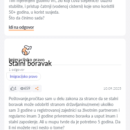
Tim mjerenjem gubimo vrt, zid koji čuva stepenice/ ulazno
stubište, i pristup čatrnji (vodenoj cisterni) koje smo koristili
50+ godina, u korist susjeda.
Što da činimo sada?
Idi na odgovor
Imigracijsko pravo
Stalni boravak
1 odgovor
Imigracijsko pravo
1
659
10.09.2025
Poštovanje,pročitao sam u delu zakona za strance da se stalni
boravak može odobriti stranom državljaninu(mene) ukoliko
sam 3 godine u registrovanoj zajednici sa životnim partnerom i
regularno imam 3 godine privremeno boravka a usput imam i
stalni zaposlenje. Ali u mupu tvrde da je potrebno 5 godina. Da
li mi možete reci nesto o tome?