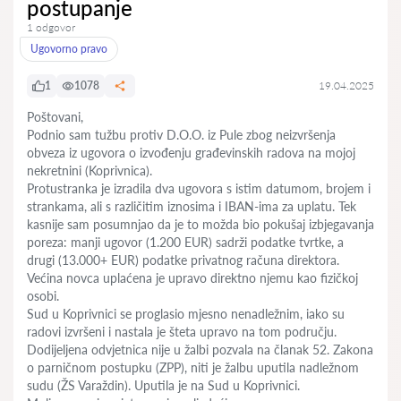
postupanje
1 odgovor
Ugovorno pravo
1
1078
19.04.2025
Poštovani,
Podnio sam tužbu protiv D.O.O. iz Pule zbog neizvršenja
obveza iz ugovora o izvođenju građevinskih radova na mojoj
nekretnini (Koprivnica).
Protustranka je izradila dva ugovora s istim datumom, brojem i
strankama, ali s različitim iznosima i IBAN-ima za uplatu. Tek
kasnije sam posumnjao da je to možda bio pokušaj izbjegavanja
poreza: manji ugovor (1.200 EUR) sadrži podatke tvrtke, a
drugi (13.000+ EUR) podatke privatnog računa direktora.
Većina novca uplaćena je upravo direktno njemu kao fizičkoj
osobi.
Sud u Koprivnici se proglasio mjesno nenadležnim, iako su
radovi izvršeni i nastala je šteta upravo na tom području.
Dodijeljena odvjetnica nije u žalbi pozvala na članak 52. Zakona
o parničnom postupku (ZPP), niti je žalbu uputila nadležnom
sudu (ŽS Varaždin). Uputila je na Sud u Koprivnici.