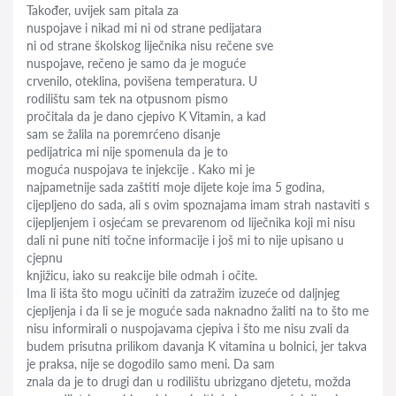
Također, uvijek sam pitala za
nuspojave i nikad mi ni od strane pedijatara
ni od strane školskog liječnika nisu rečene sve
nuspojave, rečeno je samo da je moguće
crvenilo, oteklina, povišena temperatura. U
rodilištu sam tek na otpusnom pismo
pročitala da je dano cjepivo K Vitamin, a kad
sam se žalila na poremrćeno disanje
pedijatrica mi nije spomenula da je to
moguća nuspojava te injekcije . Kako mi je
najpametnije sada zaštiti moje dijete koje ima 5 godina,
cijepljeno do sada, ali s ovim spoznajama imam strah nastaviti s
cijepljenjem i osjećam se prevarenom od liječnika koji mi nisu
dali ni pune niti točne informacije i još mi to nije upisano u
cjepnu
knjižicu, iako su reakcije bile odmah i očite.
Ima li išta što mogu učiniti da zatražim izuzeće od daljnjeg
cjepljenja i da li se je moguće sada naknadno žaliti na to što me
nisu informirali o nuspojavama cjepiva i što me nisu zvali da
budem prisutna prilikom davanja K vitamina u bolnici, jer takva
je praksa, nije se dogodilo samo meni. Da sam
znala da je to drugi dan u rodilištu ubrizgano djetetu, možda