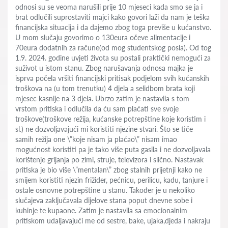
odnosi su se veoma narušili prije 10 mjeseci kada smo se ja i
brat odlučili suprostaviti majci kako govori laži da nam je teška
financijska situacija i da dajemo zbog toga previše u kućanstvo.
U mom slučaju govorimo o 130eura očeve alimentacije i
70eura dodatnih za račune(od mog studentskog posla). Od tog
1.9. 2024. godine uvjeti života su postali praktički nemogući za
suživot u istom stanu. Zbog narušavanja odnosa majka je
isprva počela vršiti financijski pritisak podjelom svih kućanskih
troškova na (u tom trenutku) 4 djela a selidbom brata koji
mjesec kasnije na 3 djela. Ubrzo zatim je nastavila s tom
vrstom pritiska i odlučila da ću sam plaćati sve svoje
troškove(troškove režija, kućanske potrepštine koje koristim i
sl.) ne dozvoljavajući mi koristiti njezine stvari. Što se tiče
samih režija one \”koje nisam ja plaćao\” nisam imao
mogućnost koristiti pa je tako više puta gasila i ne dozvoljavala
korištenje grijanja po zimi, struje, televizora i slično. Nastavak
pritiska je bio više \”mentalan\” zbog stalnih prijetnji kako ne
smijem koristiti njezin frižider, pećnicu, perilicu, kadu, tanjure i
ostale osnovne potrepštine u stanu. Također je u nekoliko
slučajeva zaključavala dijelove stana poput dnevne sobe i
kuhinje te kupaone. Zatim je nastavila sa emocionalnim
pritiskom udaljavajući me od sestre, bake, ujaka,djeda i nakraju