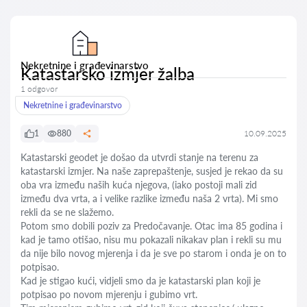
Nekretnine i građevinarstvo
Katastarsko izmjer žalba
1 odgovor
Nekretnine i građevinarstvo
1
880
10.09.2025
Katastarski geodet je došao da utvrdi stanje na terenu za
katastarski izmjer. Na naše zaprepaštenje, susjed je rekao da su
oba vra između naših kuća njegova, (iako postoji mali zid
između dva vrta, a i velike razlike između naša 2 vrta). Mi smo
rekli da se ne slažemo.
Potom smo dobili poziv za Predočavanje. Otac ima 85 godina i
kad je tamo otišao, nisu mu pokazali nikakav plan i rekli su mu
da nije bilo novog mjerenja i da je sve po starom i onda je on to
potpisao.
Kad je stigao kući, vidjeli smo da je katastarski plan koji je
potpisao po novom mjerenju i gubimo vrt.