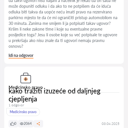
da takvi ugovori nisu valjani a načelnik je rekao da on sada ne
može dopuniti odluku i da ako to ne potpišem da će iduća
odluka biti takva da uopće neću imati pravo na rezervirano
parkirno mjesto te da će mi ograničiti pristup automobilom na
30 minuta. Zanima me smijem li ja potpisati takav ugovor?
Kršim li neke zakone time i koje su eventualne pravne
posljedice toga? Jesu li osobe koje su već potpisale te ugovore
u prekršaju ako nisu znale da ti ugovori nemaju pravnu
osnovu?
Idi na odgovor
Medicinsko pravo
kako tražiti izuzeće od daljnjeg
cjepljenja
1 odgovor
Medicinsko pravo
0
2064
03.04.2025