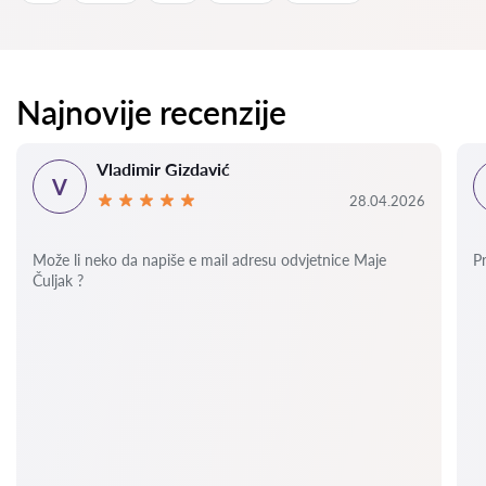
Najnovije recenzije
Vladimir Gizdavić
V
28.04.2026
Može li neko da napiše e mail adresu odvjetnice Maje
P
Čuljak ?