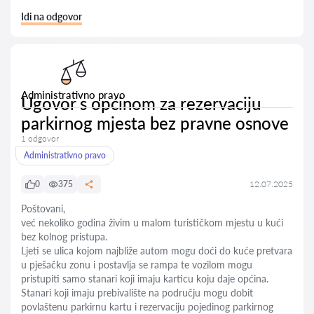
Idi na odgovor
Administrativno pravo
Ugovor s općinom za rezervaciju
parkirnog mjesta bez pravne osnove
1 odgovor
Administrativno pravo
0
375
12.07.2025
Poštovani,
već nekoliko godina živim u malom turističkom mjestu u kući
bez kolnog pristupa.
Ljeti se ulica kojom najbliže autom mogu doći do kuće pretvara
u pješačku zonu i postavlja se rampa te vozilom mogu
pristupiti samo stanari koji imaju karticu koju daje općina.
Stanari koji imaju prebivalište na području mogu dobit
povlaštenu parkirnu kartu i rezervaciju pojedinog parkirnog