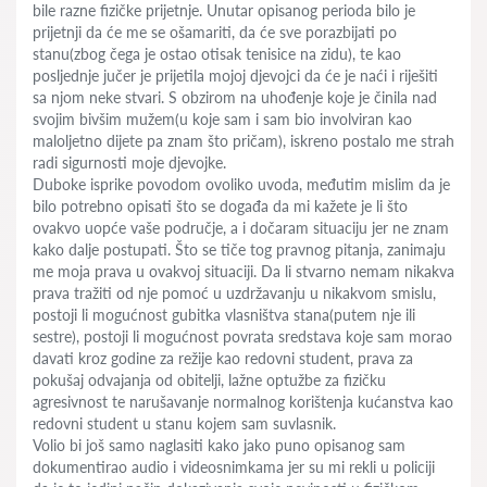
bile razne fizičke prijetnje. Unutar opisanog perioda bilo je
prijetnji da će me se ošamariti, da će sve porazbijati po
stanu(zbog čega je ostao otisak tenisice na zidu), te kao
posljednje jučer je prijetila mojoj djevojci da će je naći i riješiti
sa njom neke stvari. S obzirom na uhođenje koje je činila nad
svojim bivšim mužem(u koje sam i sam bio involviran kao
maloljetno dijete pa znam što pričam), iskreno postalo me strah
radi sigurnosti moje djevojke.
Duboke isprike povodom ovoliko uvoda, međutim mislim da je
bilo potrebno opisati što se događa da mi kažete je li što
ovakvo uopće vaše područje, a i dočaram situaciju jer ne znam
kako dalje postupati. Što se tiče tog pravnog pitanja, zanimaju
me moja prava u ovakvoj situaciji. Da li stvarno nemam nikakva
prava tražiti od nje pomoć u uzdržavanju u nikakvom smislu,
postoji li mogućnost gubitka vlasništva stana(putem nje ili
sestre), postoji li mogućnost povrata sredstava koje sam morao
davati kroz godine za režije kao redovni student, prava za
pokušaj odvajanja od obitelji, lažne optužbe za fizičku
agresivnost te narušavanje normalnog korištenja kućanstva kao
redovni student u stanu kojem sam suvlasnik.
Volio bi još samo naglasiti kako jako puno opisanog sam
dokumentirao audio i videosnimkama jer su mi rekli u policiji