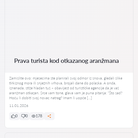
Prava turista kod otkazanog aranžmana
Zamislite ovo: mjesecima ste planirali svoj odmor iz snova, gledali slike
tirkiznog mora ili snježnih vrhova, brojali dane do polaska. A onda,
iznenada, stiže hladan tuš – obavijest od turističke agencije da je vaš
aranžman otkazan. Srce vam tone, glava vam je puna pitanja: “Što sad?
Hoću li dobiti svoj novac natrag? Imam li uopće […]
11.01.2026
0
0
178