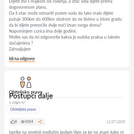
Dijete živi s majkom od rođenja, a otac viđa dijete prema
dogovorenom planu.
Da li otac može ostvariti putem suda da tako malo dijete
putuje 300km do 600km obzirom da ne živimo u istom gradu
da bi dijete prenoćilo dvije noći izvan svoga doma?
Napominjem curica ima dvije godine.
Molim vas da mi odgovorite kakva je sudska praksa u takvim
slučajevima ?
Zahvaljujem
Idi na odgovor
Obiteljsko pravo
Postupci dalje
1 odgovor
Obiteljsko pravo
0
1054
12.07.2025
Isprike na smetnji međutim javljam Vam se jer ne znam kako ni