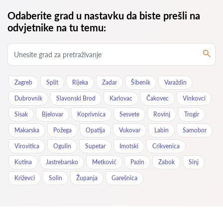
Odaberite grad u nastavku da biste prešli na
odvjetnike na tu temu:
Zagreb
Split
Rijeka
Zadar
Šibenik
Varaždin
Dubrovnik
Slavonski Brod
Karlovac
Čakovec
Vinkovci
Sisak
Bjelovar
Koprivnica
Sesvete
Rovinj
Trogir
Makarska
Požega
Opatija
Vukovar
Labin
Samobor
Virovitica
Ogulin
Supetar
Imotski
Crikvenica
Kutina
Jastrebarsko
Metković
Pazin
Zabok
Sinj
Križevci
Solin
Županja
Garešnica