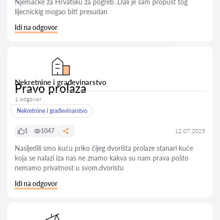
Njemačke za Hrvatsku za pogreb .Dali je sam propust tog
lijecnickig mogao biti presudan
Idi na odgovor
Nekretnine i građevinarstvo
Pravo prolaza
1 odgovor
Nekretnine i građevinarstvo
1
1047
12.07.2025
Nasljedili smo kuću priko čijeg dvorišta prolaze stanari kuće
koja se nalazi iza nas ne znamo kakva su nam prava pošto
nemamo privatnost u svom.dvoristu
Idi na odgovor