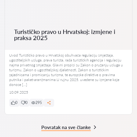
Turističko pravo u Hrvatskoj: izmjene i
praksa 2025
Uvod Turističko pravo u Hrvatskoj obuhvaća regulaciju smještaja,
ugostiteljskih usluga, prava turista, rada turističkih agencija i regulaciju
najma privatnog smještaja. Glavni propisi su Zakon o pružanju usluga u
turizmu, Zakon o ugostiteljskoj djelatnosti, Zakon o turističkim
zajednicama i promicanju turizma, te europske direktive o pravima
putnika i paket-aranžmanima.U rujnu 2025. uvedene su izmjene koje
donose […]
10.09.2025
0
0
295
Povratak na sve članke