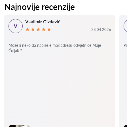
Najnovije recenzije
Vladimir Gizdavić
V
28.04.2026
Može li neko da napiše e mail adresu odvjetnice Maje
P
Čuljak ?