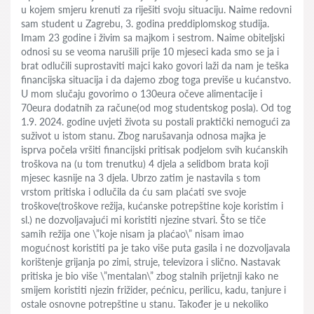
u kojem smjeru krenuti za riješiti svoju situaciju. Naime redovni
sam student u Zagrebu, 3. godina preddiplomskog studija.
Imam 23 godine i živim sa majkom i sestrom. Naime obiteljski
odnosi su se veoma narušili prije 10 mjeseci kada smo se ja i
brat odlučili suprostaviti majci kako govori laži da nam je teška
financijska situacija i da dajemo zbog toga previše u kućanstvo.
U mom slučaju govorimo o 130eura očeve alimentacije i
70eura dodatnih za račune(od mog studentskog posla). Od tog
1.9. 2024. godine uvjeti života su postali praktički nemogući za
suživot u istom stanu. Zbog narušavanja odnosa majka je
isprva počela vršiti financijski pritisak podjelom svih kućanskih
troškova na (u tom trenutku) 4 djela a selidbom brata koji
mjesec kasnije na 3 djela. Ubrzo zatim je nastavila s tom
vrstom pritiska i odlučila da ću sam plaćati sve svoje
troškove(troškove režija, kućanske potrepštine koje koristim i
sl.) ne dozvoljavajući mi koristiti njezine stvari. Što se tiče
samih režija one \”koje nisam ja plaćao\” nisam imao
mogućnost koristiti pa je tako više puta gasila i ne dozvoljavala
korištenje grijanja po zimi, struje, televizora i slično. Nastavak
pritiska je bio više \”mentalan\” zbog stalnih prijetnji kako ne
smijem koristiti njezin frižider, pećnicu, perilicu, kadu, tanjure i
ostale osnovne potrepštine u stanu. Također je u nekoliko