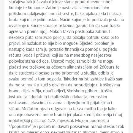
slučajeva zaključavala dijelove stana poput dnevne sobe i
kuhinje te kupaone. Zatim je nastavila sa emocionalnim
pritiskom udaljavajući me od sestre, bake, ujaka,djeda i nakraju
brata koji mi je jedini ostao. Način kojim je to postizala je stalno
uvlačenje u kućne situacije te lažima (poput tih da sam fizički
agresivan prema njoj). Nakon takvih postupaka zabrinut
nekoliko puta sam zvao policiju da pošalju patrolu kako bi to
prijavi, ali nažalost to nije bilo moguće. Sljedeći problem je
nastupio kada sam ju potražio financijsku pomoć u pogledu
računa (voda i pričuva) koji su na mene zbog nasljedstva
polovice stana od oca. Unatoč mojoj zamolbi da ne mogu
plaćati sve troškove sa očevom alimentacijom od 260eura te
da je studentski posao samo pripomoć u studiju, odbila je
svaku pomoć u tom pogledu. Također na isti zahtjev tražio sam
da me se hrani u kući s obzirom da ne sudjeluje u troškovima
hrane, dijela režija, obući odjeći, školskom priboru, trošku
instrukcija i dodatnih fakultetskih edukacija, terenskim
nastavama, izlascima/kavama s djevojkom ili prijateljima i
slično. Međutim njezin odgovor na takvu molbu bio je kako
ona nije obavezna mene hraniti jer plaća kredit, dio režija i moj
mobitel(koji plaća od 1./2. mjeseca). Mojom upornošću
\”popustila\” je i počela mi davati pokvarenu hranu(isteknut rok
kruha po mjesec dana, pekmez/putar sa gljivama, meso staro 3