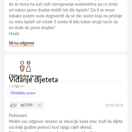
da se mora na sud radi razvrgavanja suvlasnistva pa ce onda
svi nakon javne drazbe dobiti isti dio isplate? Da li se moze
nekako putem suda dogovoriti da se dio osobe koja ne pristaje
na nista isplati od ostale 3 osobe ili bilo kakav drugi nacin da
ne dode do javne drazbe?
Hvala
Idi na odgovor
Obiteljsko pravo
Viđanje dijeteta
1 odgovor
Obiteljsko pravo
2
3349
25.03.2025
Poštovani,
Molim vas odgovor vezano za situaciju kada otac traži da dijete
od dvije godine prenoći kod njega cijeli vikend.