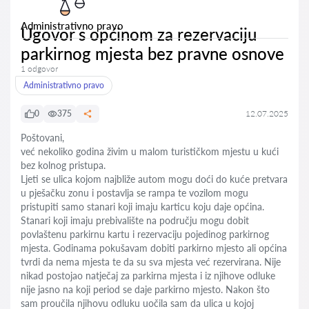
Administrativno pravo
Ugovor s općinom za rezervaciju
parkirnog mjesta bez pravne osnove
1 odgovor
Administrativno pravo
0
375
12.07.2025
Poštovani,
već nekoliko godina živim u malom turističkom mjestu u kući
bez kolnog pristupa.
Ljeti se ulica kojom najbliže autom mogu doći do kuće pretvara
u pješačku zonu i postavlja se rampa te vozilom mogu
pristupiti samo stanari koji imaju karticu koju daje općina.
Stanari koji imaju prebivalište na području mogu dobit
povlaštenu parkirnu kartu i rezervaciju pojedinog parkirnog
mjesta. Godinama pokušavam dobiti parkirno mjesto ali općina
tvrdi da nema mjesta te da su sva mjesta već rezervirana. Nije
nikad postojao natječaj za parkirna mjesta i iz njihove odluke
nije jasno na koji period se daje parkirno mjesto. Nakon što
sam proučila njihovu odluku uočila sam da ulica u kojoj