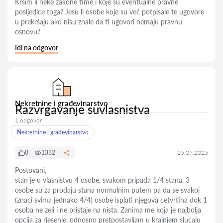
Kršim li neke zakone time i koje su eventualne pravne
posljedice toga? Jesu li osobe koje su već potpisale te ugovore
u prekršaju ako nisu znale da ti ugovori nemaju pravnu
osnovu?
Idi na odgovor
Nekretnine i građevinarstvo
Razvrgavanje suvlasnistva
1 odgovor
Nekretnine i građevinarstvo
0
1332
15.07.2025
Postovani,
stan je u vlasnistvu 4 osobe, svakom pripada 1/4 stana. 3
osobe su za prodaju stana normalnim putem pa da se svakoj
(znaci svima jednako 4/4) osobe isplati njegova cetvrtina dok 1
osoba ne zeli i ne pristaje na nista. Zanima me koja je najbolja
opcija za rjesenje, odnosno pretpostavljam u krajnjem slucaju