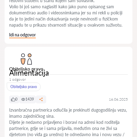
redovni student u stanu kojem sam suvlasnik.
Volio bi još samo naglasiti kako jako puno opisanog sam
dokumentirao audio i videosnimkama jer su mi rekli u policiji
da je to jedini način dokazivanja svoje nevinosti u fizičkom
napadu te u prikazu stvarnosti situacije u ovakvom suživotu.
Idi na odgovor
Obiteljsko pravo
Alimentacija
1 odgovor
Obiteljsko pravo
0
1439
16.06.2025
Izvanbračna partnerica odlučila je prekinuti dugogodišnju vezu,
imamo zajedničkog sina.
Dijete je nedavno prijavljeno i boravi na adresi kod roditelja
partnerice, gdje se i sama prijavila, međutim ona ne živi sa
djetetom (no viđa ga uredno) te odnedavno ima i novu vezu /