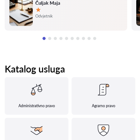
Čuljak Maja
Ocjena:
Odvjetnik
Katalog usluga
Administrativno pravo
Agrarno pravo