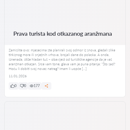
Prava turista kod otkazanog aranžmana
Zamislite ovo: mjesecima ste planirali svoj odmor iz snova, gledali slike
tirkiznog mora ili snježnih vrhova, brojali dane do polaska. A onda,
iznenada, stiže hladan tuš – obavijest od turističke agencije da je vaš
aranžman otkazan. Srce vam tone, glava vam je puna pitanja: “Što sad?
Hoću li dobiti svoj novac natrag? Imam li uopće […]
11.01.2026
0
0
177