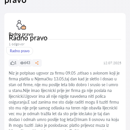
Radno pravo
Radno pravo
1 odgovor
Radno pravo
1
643
12.07.2025
Niz je potpisao ugovor za firmu 09.05 ,otisao s avionom koji je
firma platila u Njemačku 13.05,taj dan kad je sletio i dosao u
stan od firme, nije mu poslije leta bilo dobro i srusio se i umro
u stanu.Nije imao lijecnicki prije jer firma ga nije poslala na
lijecnicki.Ugovor ima ali nije nigdje navedena niti polica
osiguranja.E sad zanima me sto dalje raditi mogu li tuziti firmu
sto mu nije prije samog odlaska na teren nije obavila lijecnicki
vec mu je odmah tražila let da sto prije ide.Iako je taj dan
dodao i odmah umro poslije tog leta😥Imam li osnovu na koju
ih mogu tuziti .Iako je poslodavac platio prijevoz muza iz