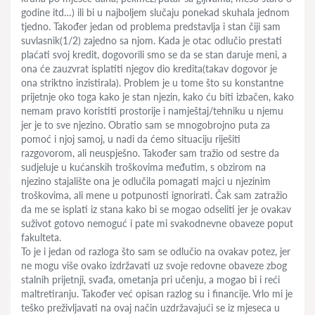
godine itd…) ili bi u najboljem slučaju ponekad skuhala jednom
tjedno. Također jedan od problema predstavlja i stan čiji sam
suvlasnik(1/2) zajedno sa njom. Kada je otac odlučio prestati
plaćati svoj kredit, dogovorili smo se da se stan daruje meni, a
ona će zauzvrat isplatiti njegov dio kredita(takav dogovor je
ona striktno inzistirala). Problem je u tome što su konstantne
prijetnje oko toga kako je stan njezin, kako ću biti izbačen, kako
nemam pravo koristiti prostorije i namještaj/tehniku u njemu
jer je to sve njezino. Obratio sam se mnogobrojno puta za
pomoć i njoj samoj, u nadi da ćemo situaciju riješiti
razgovorom, ali neuspješno. Također sam tražio od sestre da
sudjeluje u kućanskih troškovima međutim, s obzirom na
njezino stajalište ona je odlučila pomagati majci u njezinim
troškovima, ali mene u potpunosti ignorirati. Čak sam zatražio
da me se isplati iz stana kako bi se mogao odseliti jer je ovakav
suživot gotovo nemoguć i pate mi svakodnevne obaveze poput
fakulteta.
To je i jedan od razloga što sam se odlučio na ovakav potez, jer
ne mogu više ovako izdržavati uz svoje redovne obaveze zbog
stalnih prijetnji, svađa, ometanja pri učenju, a mogao bi i reći
maltretiranju. Također već opisan razlog su i financije. Vrlo mi je
teško preživljavati na ovaj način uzdržavajući se iz mjeseca u