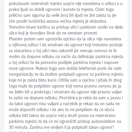
pokušavam rezervirati mjesto uopće nije navedena u odluci a u
praksi ljudi su dobili ugovore i koriste ta mjesta. Osim toga
prilično sam sigurna da velik broj tih ljudi ne živi zaista tu jer
čim prođe turistička sezona većina mjesta je slobodna.
Trenutno imam karticu za pristup ulici i parkiram vozilo na djelu
ulice koji je dovoljno širok da ne ometam promet.
Pisanim putem sam upozorila općinu da ta ulica nije navedena
u njihovoj odluci i da smatram da ugovori koji trenutno postoje
sa stanarima u toj ulici nisu zakoniti jer nemaju osnovu te ih
molim da dopune odluku na način da definiraju parkirna mjesta
u toj odluci te da ponovno podijele parkirna mjesta i naprave
nove ugovore. Nakon toga sam dobila telefonski poziv da rade
reorganizaciju te da dođem potpisati ugovor za parkirno mjesto
koje mi je zaista blizu kuće. Otišla sam u općinu i pitala ih zbog
čega traže da potpišem ugovor koji nema pravnu osnovu jer ja
ne želim bit u prekršaju i smatram da ugovor nije pravno valjan
te zašto ne dopune odluku. Pročelnica je rekla da sam u pravu i
da takvi ugovori nisu valjani a načelnik je rekao da on sada ne
može dopuniti odluku i da ako to ne potpišem da će iduća
odluka biti takva da uopće neću imati pravo na rezervirano
parkirno mjesto te da će mi ograničiti pristup automobilom na
30 minuta. Zanima me smijem li ja potpisati takav ugovor?