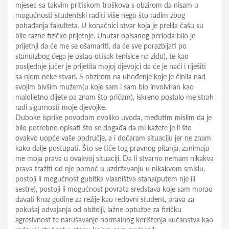
mjesec sa takvim pritiskom troškova s obzirom da nisam u
mogućnosti studentski raditi više nego što radim zbog
pohađanja fakulteta. U konačnici stvar koja je prelila čašu su
bile razne fizičke prijetnje. Unutar opisanog perioda bilo je
prijetnji da će me se ošamariti, da će sve porazbijati po
stanu(zbog čega je ostao otisak tenisice na zidu), te kao
posljednje jučer je prijetila mojoj djevojci da će je naći i riješiti
sa njom neke stvari. S obzirom na uhođenje koje je činila nad
svojim bivšim mužem(u koje sam i sam bio involviran kao
maloljetno dijete pa znam što pričam), iskreno postalo me strah
radi sigurnosti moje djevojke.
Duboke isprike povodom ovoliko uvoda, međutim mislim da je
bilo potrebno opisati što se događa da mi kažete je li što
ovakvo uopće vaše područje, a i dočaram situaciju jer ne znam
kako dalje postupati. Što se tiče tog pravnog pitanja, zanimaju
me moja prava u ovakvoj situaciji. Da li stvarno nemam nikakva
prava tražiti od nje pomoć u uzdržavanju u nikakvom smislu,
postoji li mogućnost gubitka vlasništva stana(putem nje ili
sestre), postoji li mogućnost povrata sredstava koje sam morao
davati kroz godine za režije kao redovni student, prava za
pokušaj odvajanja od obitelji, lažne optužbe za fizičku
agresivnost te narušavanje normalnog korištenja kućanstva kao