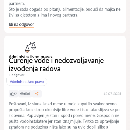
partnera.
Što je sada događa po pitanju alimentacije, budući da majka ne
živi sa djetetom a ima i novog partnera.
Idi na odgovor
Administrativno pravo
Curenje vode i nedozvoljavanje
izvođenja radova
1 odgovor
Administrativno pravo
0
656
12.07.2025
Poštovani, iz stana iznad mene u moje kupatilo svakodnevno
propušta kroz strop oko dvije litre vode i isto tako slijeva se po
zidovima. Poplavljen je stan i ispod i pored mene. Gospodin ne
pušta vodoinstalatere jer stan iznajmljuje. Tvrtka za upravljanje
zgradom ne poduzima ništa iako su na uvid dobili slike a i