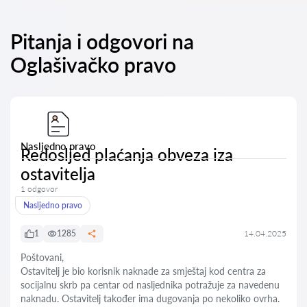
Pitanja i odgovori na
Oglašivačko pravo
Nasljedno pravo
Redosljed plaćanja obveza iza
ostavitelja
1 odgovor
Nasljedno pravo
1
1285
14.04.2025
Poštovani,
Ostavitelj je bio korisnik naknade za smještaj kod centra za
socijalnu skrb pa centar od nasljednika potražuje za navedenu
naknadu. Ostavitelj također ima dugovanja po nekoliko ovrha.