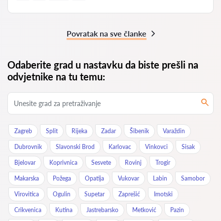
Povratak na sve članke
Odaberite grad u nastavku da biste prešli na
odvjetnike na tu temu:
Zagreb
Split
Rijeka
Zadar
Šibenik
Varaždin
Dubrovnik
Slavonski Brod
Karlovac
Vinkovci
Sisak
Bjelovar
Koprivnica
Sesvete
Rovinj
Trogir
Makarska
Požega
Opatija
Vukovar
Labin
Samobor
Virovitica
Ogulin
Supetar
Zaprešić
Imotski
Crikvenica
Kutina
Jastrebarsko
Metković
Pazin