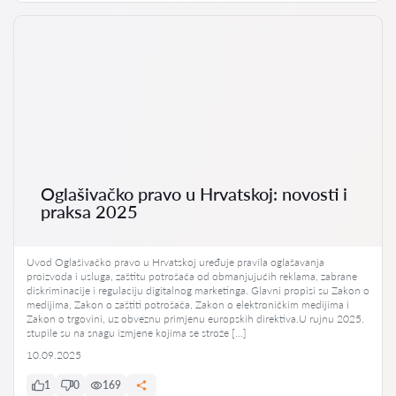
Oglašivačko pravo u Hrvatskoj: novosti i
praksa 2025
Uvod Oglašivačko pravo u Hrvatskoj uređuje pravila oglašavanja
proizvoda i usluga, zaštitu potrošača od obmanjujućih reklama, zabrane
diskriminacije i regulaciju digitalnog marketinga. Glavni propisi su Zakon o
medijima, Zakon o zaštiti potrošača, Zakon o elektroničkim medijima i
Zakon o trgovini, uz obveznu primjenu europskih direktiva.U rujnu 2025.
stupile su na snagu izmjene kojima se strože […]
10.09.2025
1
0
169