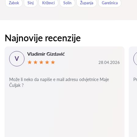
Zabok
Sinj
Križevci
Solin
Županja
Garešnica
Najnovije recenzije
Vladimir Gizdavić
V
28.04.2026
Može li neko da napiše e mail adresu odvjetnice Maje
P
Čuljak ?