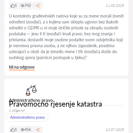
1
742
11.05.2025
U kontekstu građevinskih radova koje su za mene morali izvesti
određeni izvođači, a s kojima sam sklopio ugovor bez ikakvih
odredbi o GDPR-u ni moje izričite privole za obradu osobnih
podataka — jesu li ti izvođači imali pravo, bez mog znanja i
pristanka, dostaviti moje osobne podatke svom odvjetniku koji
je neovisna pravna osoba, a ne njihov zaposlenik, posebno
uzimajući u obzir da je između mene i tih izvođača došlo do
sudskog spora (parnicni postupak u tjeku)?
Idi na odgovor
Administrativno pravo
Pravomocno rjesenje katastra
1 odgovor
Administrativno pravo
1
456
12.07.2025