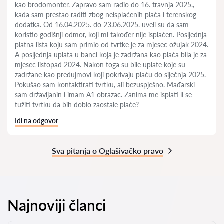
kao brodomonter. Zapravo sam radio do 16. travnja 2025.,
kada sam prestao raditi zbog neisplaćenih plaća i terenskog
dodatka. Od 16.04.2025. do 23.06.2025. uveli su da sam
koristio godišnji odmor, koji mi također nije isplaćen. Posljednja
platna lista koju sam primio od tvrtke je za mjesec ožujak 2024.
A posljednja uplata u banci koja je zadržana kao plaća bila je za
mjesec listopad 2024. Nakon toga su bile uplate koje su
zadržane kao predujmovi koji pokrivaju plaću do siječnja 2025.
Pokušao sam kontaktirati tvrtku, ali bezuspješno. Mađarski
sam državljanin i imam A1 obrazac. Zanima me isplati li se
tužiti tvrtku da bih dobio zaostale plaće?
Idi na odgovor
Sva pitanja o Oglašivačko pravo
Najnoviji članci