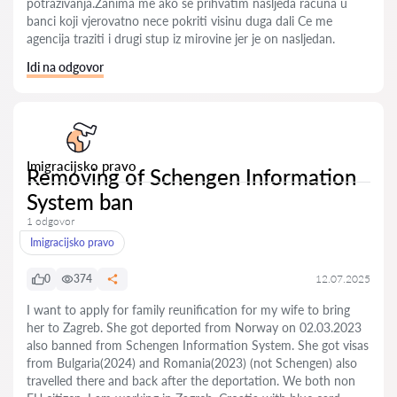
potraživanja.Zanima me ako se prihvatim nasljeđa racuna u
banci koji vjerovatno nece pokriti visinu duga dali Ce me
agencija traziti i drugi stup iz mirovine jer je on nasljedan.
Idi na odgovor
Imigracijsko pravo
Removing of Schengen Information
System ban
1 odgovor
Imigracijsko pravo
0
374
12.07.2025
I want to apply for family reunification for my wife to bring
her to Zagreb. She got deported from Norway on 02.03.2023
also banned from Schengen Information System. She got visas
from Bulgaria(2024) and Romania(2023) (not Schengen) also
travelled there and back after the deportation. We both non