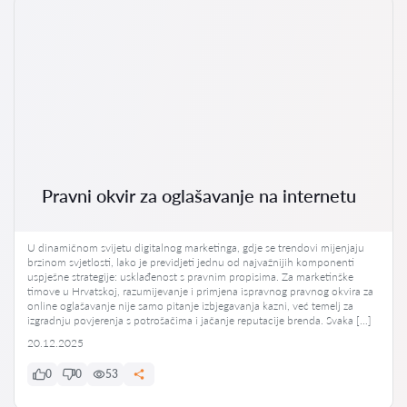
Pravni okvir za oglašavanje na internetu
U dinamičnom svijetu digitalnog marketinga, gdje se trendovi mijenjaju
brzinom svjetlosti, lako je previdjeti jednu od najvažnijih komponenti
uspješne strategije: usklađenost s pravnim propisima. Za marketinške
timove u Hrvatskoj, razumijevanje i primjena ispravnog pravnog okvira za
online oglašavanje nije samo pitanje izbjegavanja kazni, već temelj za
izgradnju povjerenja s potrošačima i jačanje reputacije brenda. Svaka […]
20.12.2025
0
0
53