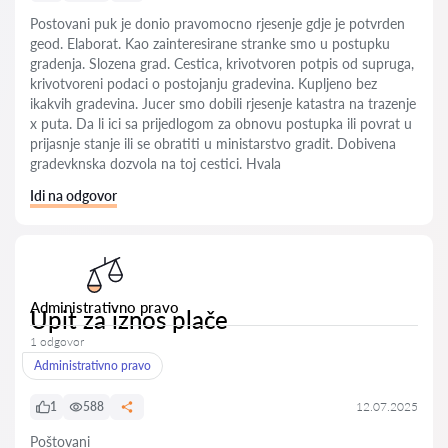
Postovani puk je donio pravomocno rjesenje gdje je potvrden
geod. Elaborat. Kao zainteresirane stranke smo u postupku
gradenja. Slozena grad. Cestica, krivotvoren potpis od supruga,
krivotvoreni podaci o postojanju gradevina. Kupljeno bez
ikakvih gradevina. Jucer smo dobili rjesenje katastra na trazenje
x puta. Da li ici sa prijedlogom za obnovu postupka ili povrat u
prijasnje stanje ili se obratiti u ministarstvo gradit. Dobivena
gradevknska dozvola na toj cestici. Hvala
Idi na odgovor
Administrativno pravo
Upit za iznos plače
1 odgovor
Administrativno pravo
1
588
12.07.2025
Poštovani