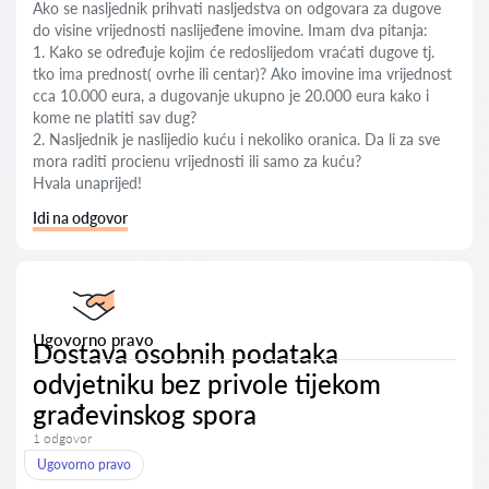
Ako se nasljednik prihvati nasljedstva on odgovara za dugove
do visine vrijednosti naslijeđene imovine. Imam dva pitanja:
1. Kako se određuje kojim će redoslijedom vraćati dugove tj.
tko ima prednost( ovrhe ili centar)? Ako imovine ima vrijednost
cca 10.000 eura, a dugovanje ukupno je 20.000 eura kako i
kome ne platiti sav dug?
2. Nasljednik je naslijedio kuću i nekoliko oranica. Da li za sve
mora raditi procienu vrijednosti ili samo za kuću?
Hvala unaprijed!
Idi na odgovor
Ugovorno pravo
Dostava osobnih podataka
odvjetniku bez privole tijekom
građevinskog spora
1 odgovor
Ugovorno pravo