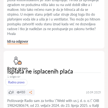
zgradom ne poduzima ništa iako su na uvid dobili slike a i
mailove. Isto tako rečeno nam je da je hitnoća ali da se
strpimo. U mojem stanu prijeti udar struje zbog toga što do
plafonjere voda ide a ušla je i u ventilator. Tko može po hitnom
postupku zatvoriti vodu stanu iznad kada već ne dozvoljava
radove i tko je nadležan za ne postupanje po zakonu tvrtke?
Hvala
Idi na odgovor
Radno pravo
Isplata ne isplacenih plaća
1 odgovor
Radno pravo
0
410
10.09.2025
Poštovanje Radio sam za tvrtku \”Weld with us j. d. o. o.\” OIB
19824280674, od 23. veljače 2024. do 23. lipnja 2025. u Italiji