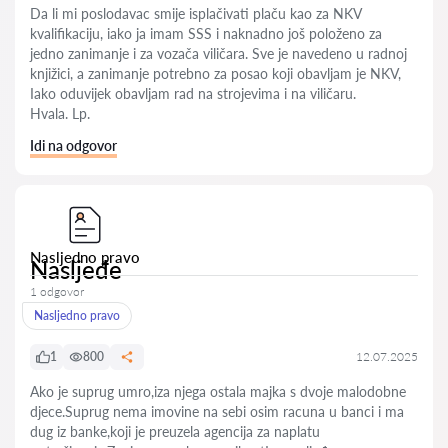
Da li mi poslodavac smije isplačivati plaču kao za NKV
kvalifikaciju, iako ja imam SSS i naknadno još položeno za
jedno zanimanje i za vozača viličara. Sve je navedeno u radnoj
knjižici, a zanimanje potrebno za posao koji obavljam je NKV,
Iako oduvijek obavljam rad na strojevima i na viličaru.
Hvala. Lp.
Idi na odgovor
Nasljedno pravo
Nasljeđe
1 odgovor
Nasljedno pravo
1
800
12.07.2025
Ako je suprug umro,iza njega ostala majka s dvoje malodobne
djece.Suprug nema imovine na sebi osim racuna u banci i ma
dug iz banke,koji je preuzela agencija za naplatu