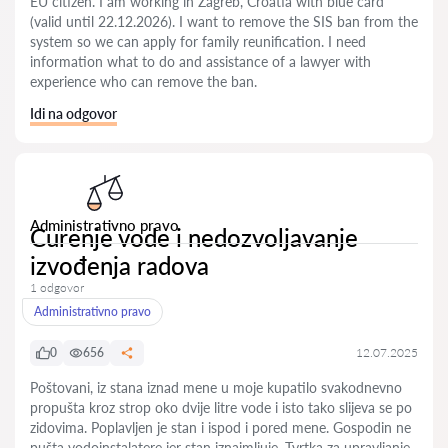
EU citizen. I am working in Zagreb, Croatia with blue card
(valid until 22.12.2026). I want to remove the SIS ban from the
system so we can apply for family reunification. I need
information what to do and assistance of a lawyer with
experience who can remove the ban.
Idi na odgovor
Administrativno pravo
Curenje vode i nedozvoljavanje
izvođenja radova
1 odgovor
Administrativno pravo
0
656
12.07.2025
Poštovani, iz stana iznad mene u moje kupatilo svakodnevno
propušta kroz strop oko dvije litre vode i isto tako slijeva se po
zidovima. Poplavljen je stan i ispod i pored mene. Gospodin ne
pušta vodoinstalatere jer stan iznajmljuje. Tvrtka za upravljanje