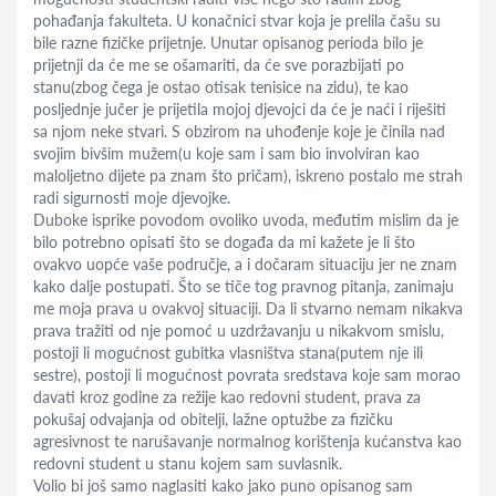
pohađanja fakulteta. U konačnici stvar koja je prelila čašu su
bile razne fizičke prijetnje. Unutar opisanog perioda bilo je
prijetnji da će me se ošamariti, da će sve porazbijati po
stanu(zbog čega je ostao otisak tenisice na zidu), te kao
posljednje jučer je prijetila mojoj djevojci da će je naći i riješiti
sa njom neke stvari. S obzirom na uhođenje koje je činila nad
svojim bivšim mužem(u koje sam i sam bio involviran kao
maloljetno dijete pa znam što pričam), iskreno postalo me strah
radi sigurnosti moje djevojke.
Duboke isprike povodom ovoliko uvoda, međutim mislim da je
bilo potrebno opisati što se događa da mi kažete je li što
ovakvo uopće vaše područje, a i dočaram situaciju jer ne znam
kako dalje postupati. Što se tiče tog pravnog pitanja, zanimaju
me moja prava u ovakvoj situaciji. Da li stvarno nemam nikakva
prava tražiti od nje pomoć u uzdržavanju u nikakvom smislu,
postoji li mogućnost gubitka vlasništva stana(putem nje ili
sestre), postoji li mogućnost povrata sredstava koje sam morao
davati kroz godine za režije kao redovni student, prava za
pokušaj odvajanja od obitelji, lažne optužbe za fizičku
agresivnost te narušavanje normalnog korištenja kućanstva kao
redovni student u stanu kojem sam suvlasnik.
Volio bi još samo naglasiti kako jako puno opisanog sam