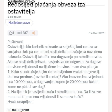
Nasljedno pravo
Redosljed plaćanja obveza iza
ostavitelja
1 odgovor
Nasljedno pravo
1
1287
14.04.2025
Poštovani,
Ostavitelj je bio korisnik naknade za smještaj kod centra za
socijalnu skrb pa centar od nasljednika potražuje za navedenu
naknadu. Ostavitelj također ima dugovanja po nekoliko ovrha.
Ako se nasljednik prihvati nasljedstva on odgovara za dugove
do visine vrijednosti naslijeđene imovine. Imam dva pitanja:
1. Kako se određuje kojim će redoslijedom vraćati dugove tj.
tko ima prednost( ovrhe ili centar)? Ako imovine ima vrijednost
cca 10.000 eura, a dugovanje ukupno je 20.000 eura kako i
kome ne platiti sav dug?
2. Nasljednik je naslijedio kuću i nekoliko oranica. Da li za sve
mora raditi procienu vrijednosti ili samo za kuću?
Hvala unaprijed!
Idi na odgovor