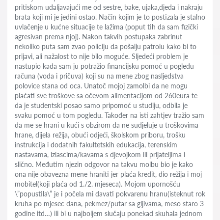
pritiskom udaljavajući me od sestre, bake, ujaka,djeda i nakraju
brata koji mi je jedini ostao. Način kojim je to postizala je stalno
uvlačenje u kućne situacije te lažima (poput tih da sam fizički
agresivan prema njoj). Nakon takvih postupaka zabrinut
nekoliko puta sam zvao policiju da pošalju patrolu kako bi to
prijavi, ali nažalost to nije bilo moguće. Sljedeći problem je
nastupio kada sam ju potražio financijsku pomoć u pogledu
računa (voda i pričuva) koji su na mene zbog nasljedstva
polovice stana od oca. Unatoč mojoj zamolbi da ne mogu
plaćati sve troškove sa očevom alimentacijom od 260eura te
da je studentski posao samo pripomoć u studiju, odbila je
svaku pomoć u tom pogledu. Također na isti zahtjev tražio sam
da me se hrani u kući s obzirom da ne sudjeluje u troškovima
hrane, dijela režija, obući odjeći, školskom priboru, trošku
instrukcija i dodatnih fakultetskih edukacija, terenskim
nastavama, izlascima/kavama s djevojkom ili prijateljima i
slično. Međutim njezin odgovor na takvu molbu bio je kako
ona nije obavezna mene hraniti jer plaća kredit, dio režija i moj
mobitel(koji plaća od 1./2. mjeseca). Mojom upornošću
\”popustila\” je i počela mi davati pokvarenu hranu(isteknut rok
kruha po mjesec dana, pekmez/putar sa gljivama, meso staro 3
godine itd…) ili bi u najboljem slučaju ponekad skuhala jednom