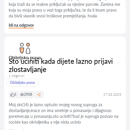
koja traži da se makne priključak sa njezine parcele. Zanima me
koja su moja prava u vezi toga priključka, te da li imam pravo
da bivši vlasnik snosi troškove premještanja. hvala
Idi na odgovor
Obiteljsko pravo
Sto uciniti kada dijete lazno prijavi
zlostavljanje
1 odgovor
Obiteljsko pravo
1
2908
27.03.2025
Moj sin(14) je lazno optuzio mojeg novog supruga za
zlostavljanje,inace on ima smetnje u ponasanju i dijagnozu
poremecaja u ponasanju,sto uciniti?Sud je supruga pozvao na
rociste kao okrivljenika a nije nista ucinio