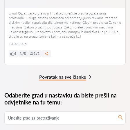
Uvod Oglašivačko pravo u Hrvatskoj uređuje pravila oglašavanja
proizvoda i usluga, zaštitu potrošača od obmanjujućih reklama, zabrane
diskriminacije i regulaciju digitalnog marketinga. Glavni propisi su Zakon o
medijima, Zakon o zaštiti potrošača, Zakon o elektroničkim medijima i
Zakon o trgovini, uz obveznu primjenu europskih direktiva.U rujnu 2025.
stupile su na snagu izmjene kojima se strože […]
10.09.2025
1
0
171
Povratak na sve članke
Odaberite grad u nastavku da biste prešli na
odvjetnike na tu temu: