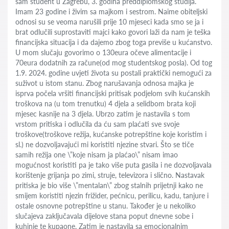
sam student u Zagrebu, 3. godina preddiplomskog studija.
Imam 23 godine i živim sa majkom i sestrom. Naime obiteljski
odnosi su se veoma narušili prije 10 mjeseci kada smo se ja i
brat odlučili suprostaviti majci kako govori laži da nam je teška
financijska situacija i da dajemo zbog toga previše u kućanstvo.
U mom slučaju govorimo o 130eura očeve alimentacije i
70eura dodatnih za račune(od mog studentskog posla). Od tog
1.9. 2024. godine uvjeti života su postali praktički nemogući za
suživot u istom stanu. Zbog narušavanja odnosa majka je
isprva počela vršiti financijski pritisak podjelom svih kućanskih
troškova na (u tom trenutku) 4 djela a selidbom brata koji
mjesec kasnije na 3 djela. Ubrzo zatim je nastavila s tom
vrstom pritiska i odlučila da ću sam plaćati sve svoje
troškove(troškove režija, kućanske potrepštine koje koristim i
sl.) ne dozvoljavajući mi koristiti njezine stvari. Što se tiče
samih režija one \”koje nisam ja plaćao\” nisam imao
mogućnost koristiti pa je tako više puta gasila i ne dozvoljavala
korištenje grijanja po zimi, struje, televizora i slično. Nastavak
pritiska je bio više \”mentalan\” zbog stalnih prijetnji kako ne
smijem koristiti njezin frižider, pećnicu, perilicu, kadu, tanjure i
ostale osnovne potrepštine u stanu. Također je u nekoliko
slučajeva zaključavala dijelove stana poput dnevne sobe i
kuhinje te kupaone. Zatim je nastavila sa emocionalnim