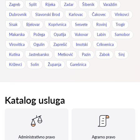
Zagreb
Split
Rijeka
Zadar
Šibenik
Varaždin
Dubrovnik
Slavonski Brod
Karlovac
Čakovec
Vinkovci
Sisak
Bjelovar
Koprivnica
Sesvete
Rovinj
Trogir
Makarska
Požega
Opatija
Vukovar
Labin
Samobor
Virovitica
Ogulin
Zaprešić
Imotski
Crikvenica
Kutina
Jastrebarsko
Metković
Pazin
Zabok
Sinj
Križevci
Solin
Županja
Garešnica
Katalog usluga
Administrativno pravo
Agrarno pravo