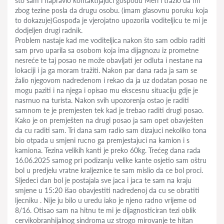
sto sam i napravio kontaktijajući gospođu Meri i tražio da mi
zbog tezine posla da drugu osobu. (imam glasovnu poruku koja
to dokazuje)Gospođa je vjerojatno upozorila voditeljicu te mi je
dodjeljen drugi radnik.
Problem nastaje kad me voditeljica nakon što sam odbio raditi
sam prvo uparila sa osobom koja ima dijagnozu iz prometne
nesreće te taj posao ne može obavljati jer odluta i nestane na
lokaciji i ja ga moram tražiti. Nakon par dana rada ja sam se
žalio njegovom nadredenom i rekao da ja uz dodatan posao ne
mogu paziti i na njega i opisao mu ekscesnu situaciju gdje je
nasrnuo na turista. Nakon svih upozorenja ostao je raditi
samnom te je premjesten tek kad je trebao raditi drugi posao.
Kako je on premješten na drugi posao ja sam opet obavješten
da cu raditi sam. Tri dana sam radio sam dizajuci nekoliko tona
bio otpada u smjeni rucno ga premjestajuci na kamion i s
kamiona. Tezina velikih kanti je preko 60kg. Trećeg dana rada
16.06.2025 samog pri podizanju velike kante osjetio sam oštru
bol u predjelu vratne kraljeznice te sam mislio da ce bol proci.
Sljedeci dan bol je postajala sve jaca i jaca te sam na kraju
smjene u 15:20 išao obavjestiti nadredenoj da cu se obratiti
ljecniku . Nije ju bilo u uredu iako je njeno radno vrijeme od
8/16. Otisao sam na hitnu te mi je dijagnosticiran tezi oblik
cervikobranhijalnog sindroma uz strogo mirovanje te hitan