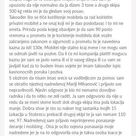
upozorio da nije normalno da ja dizem 3 tone a druga ekipa
500 kg rekla mi je da gledam svoj posao.
Takoođer što se tiče korištenje mobitela za rad koiristim
privatni mobitel a ne onaj koji mi je dao poslodavac i to mi ne
smeta. Priroda posla kojeg obavljam je da sam 90 posto
vremena u prometu te je koristenje mobitela dok vozim
zabranjeno zakonom o sigurnosti u prometu te je navedena
kazna za isti 130e. Mobitel nije stalno kraj mene i ne mogu vam
se odmah javiti na pozive. Da li će mi kompanija platiti mogucu
kaznu jer sam se javio vama ili vi iz vaseg džepa ili cu vam se
javljati kad za to budem imao uvjete jer imam takoođer ispis
kasnonocnih poruka i poziva.
S obzirom da nisam imao srece sa voditeljicom za pomoc sam
se obratio njezinoj nadredenoj Mariji Mihanović i prijavio sve
nepravilnosti. Njezin odgovor je bio mi nemamo dovoljno
radnika i da to nitko ne zeli raditi. Ja sam odgovorio da nije u
redu da se meni slome kosti dok druga ekipa ima pola lokacija
manje. Dobra stvar je sto su nakon tog sastanka mojih 15
Lokacija u Stobrecu prebacili drugoj ekipi te ja san nemam 110
vec 97. Nadredenoj sam prijavio neprimjereno ponasanje
deranje i mobbing . Ona je ocito svjesna ponasanja moje
nadredene jer je na to odgovorila ona je takva osoba inace je