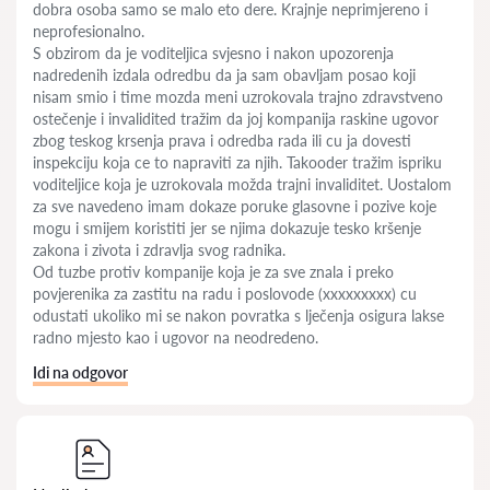
dobra osoba samo se malo eto dere. Krajnje neprimjereno i
neprofesionalno.
S obzirom da je voditeljica svjesno i nakon upozorenja
nadredenih izdala odredbu da ja sam obavljam posao koji
nisam smio i time mozda meni uzrokovala trajno zdravstveno
ostečenje i invalidited tražim da joj kompanija raskine ugovor
zbog teskog krsenja prava i odredba rada ili cu ja dovesti
inspekciju koja ce to napraviti za njih. Takooder tražim ispriku
voditeljice koja je uzrokovala možda trajni invaliditet. Uostalom
za sve navedeno imam dokaze poruke glasovne i pozive koje
mogu i smijem koristiti jer se njima dokazuje tesko kršenje
zakona i zivota i zdravlja svog radnika.
Od tuzbe protiv kompanije koja je za sve znala i preko
povjerenika za zastitu na radu i poslovode (xxxxxxxxx) cu
odustati ukoliko mi se nakon povratka s lječenja osigura lakse
radno mjesto kao i ugovor na neodredeno.
Idi na odgovor