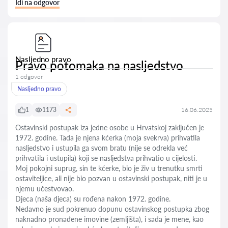
Idi na odgovor
Nasljedno pravo
Pravo potomaka na nasljedstvo
1 odgovor
Nasljedno pravo
1
1173
16.06.2025
Ostavinski postupak iza jedne osobe u Hrvatskoj zaključen je
1972. godine. Tada je njena kćerka (moja svekrva) prihvatila
nasljedstvo i ustupila ga svom bratu (nije se odrekla već
prihvatila i ustupila) koji se nasljedstva prihvatio u cijelosti.
Moj pokojni suprug, sin te kćerke, bio je živ u trenutku smrti
ostaviteljice, ali nije bio pozvan u ostavinski postupak, niti je u
njemu učestvovao.
Djeca (naša djeca) su rođena nakon 1972. godine.
Nedavno je sud pokrenuo dopunu ostavinskog postupka zbog
naknadno pronađene imovine (zemljišta), i sada je mene, kao