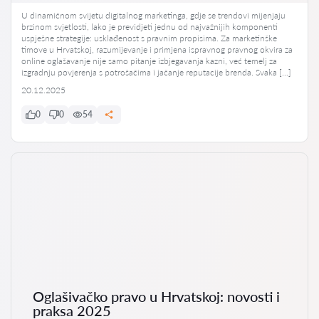
U dinamičnom svijetu digitalnog marketinga, gdje se trendovi mijenjaju
brzinom svjetlosti, lako je previdjeti jednu od najvažnijih komponenti
uspješne strategije: usklađenost s pravnim propisima. Za marketinške
timove u Hrvatskoj, razumijevanje i primjena ispravnog pravnog okvira za
online oglašavanje nije samo pitanje izbjegavanja kazni, već temelj za
izgradnju povjerenja s potrošačima i jačanje reputacije brenda. Svaka […]
20.12.2025
0
0
54
Oglašivačko pravo u Hrvatskoj: novosti i
praksa 2025