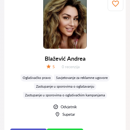
Blažević Andrea
Recenzija:
5
0 recenzija
Ocjena:
Oglašivačko pravo
Savjetovanje za reklamne ugovore
Zastupanje u sporovima o oglašavanju
Zastupanje u sporovima o oglašivačkim kampanjama
Odvjetnik
Supetar