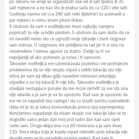
po zakonu ne smije se organizirati vise od 8 sati tjedno ili 35
sati mjesecno a ne kao što je praksa sada do ca 120 i više sati.
Godisnju normu od cca 240 sati neki djelatnici su premasili u
par mjeseci o cemu imam pisani dokaz
S obzirom da sam s voditeljicom imao najbolju namjeru
popricati to nije urodilo plodom. S obzirom da sam slutio da ce
mi narediti nesto sto ce ugroziti moje zdravlje i zivot razgovor
sam snimao. U razgovoru me prisiljava na rad jer ti si ono na
neodredeno i nemas ugovor za stalno. Ovdje su ti svi
neprijatelji ali ako potonem ja tones i ti samnom.
Takooder voditeljica me uznemiravala pozivima i ne postojecim
problemima da se nije skupio otpad s nekih lokacija sto nije
istina jer sam joj slikao gdje navedeni restorani ostavljaju
otpadke a na toj lokaciji ih nije bilo. Takooder voditeljica je
stavljala nestajajuce poruke da me moze okriviti za sve sta ona
nije obavila a ja sam je na to upozorio. Kad sam je upozorio da
me ne će napadati bez razloga i da cu traziti zastitu nadredenih
rekla mi je da je takva komunikacija prema njoj neprimjerena.
Konstantno napadanje da nisam skupio sve lokacije iako se to
dogodilo samo jedan dan moj prvi radni dan kad sam opet
radio sam. Druga ekipa ima cca 60 restorana a ja sam imao
110. Treća ekipa koja je kupila otpad redovito pola lokacija nije
skupila nego se to ostavljalo mojom smjeni. Kad sam je