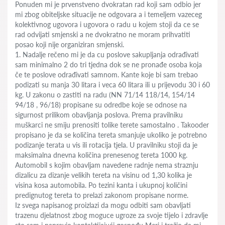
Ponuden mi je prvenstveno dvokratan rad koji sam odbio jer
mi zbog obiteljske situacije ne odgovara a i temeljem vazeceg
kolektivnog ugovora i ugovora o radu u kojem stoji da ce se
rad odvijati smjenski a ne dvokratno ne moram prihvatiti
posao koji nije organiziran smjenski.
1. Nadalje rečeno mi je da cu poslove sakupljanja odrađivati
sam minimalno 2 do tri tjedna dok se ne pronađe osoba koja
če te poslove odrađivati samnom. Kante koje bi sam trebao
podizati su manja 30 litara i veca 60 litara ili u prijevodu 30 i 60
kg. U zakonu o zastiti na radu (NN 71/14 118/14, 154/14
94/18 , 96/18) propisane su odredbe koje se odnose na
sigurnost prilikom obavljanja poslova. Prema pravilniku
muškarci ne smiju prenositi tolike terete samostalno . Takooder
propisano je da se količina tereta smanjuje ukoliko je potrebno
podizanje terata u vis ili rotacija tjela. U pravilniku stoji da je
maksimalna dnevna količina prenesenog tereta 1000 kg.
Automobil s kojim obavljam navedene radnje nema straznju
dizalicu za dizanje velikih tereta na visinu od 1,30 kolika je
visina kosa automobila. Po tezini kanta i ukupnoj količini
predignutog tereta to prelazi zakonom propisane norme.
Iz svega napisanog proizlazi da mogu odbiti sam obavljati
trazenu djelatnost zbog moguce ugroze za svoje tijelo i zdravlje