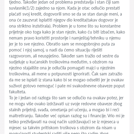
tjedno. Također jedan od problema predstavlja i stan čiji sam
suvlasnik(1/2) zajedno sa njom. Kada je otac odlučio prestati
plaćati svoj kredit, dogovorili smo se da se stan daruje meni, a
ona će zauzvrat isplatiti njegov dio kredita(takav dogovor je
ona striktno inzistirala). Problem je u tome što su konstantne
prijetnje oko toga kako je stan njezin, kako ću biti izbačen, kako
nemam pravo koristiti prostorije i namještaj/tehniku u njemu
jer je to sve njezino. Obratio sam se mnogobrojno puta za
pomoć i njoj samoj, u nadi da ćemo situaciju riješiti
razgovorom, ali neuspješno. Također sam tražio od sestre da
sudjeluje u kućanskih troškovima međutim, s obzirom na
njezino stajalište ona je odlučila pomagati majci u njezinim
troškovima, ali mene u potpunosti ignorirati. Čak sam zatražio
da me se isplati iz stana kako bi se mogao odseliti jer je ovakav
suživot gotovo nemoguć i pate mi svakodnevne obaveze poput
fakulteta.
To je i jedan od razloga što sam se odlučio na ovakav potez, jer
ne mogu više ovako izdržavati uz svoje redovne obaveze zbog
stalnih prijetnji, svađa, ometanja pri učenju, a mogao bi i reći
maltretiranju. Također već opisan razlog su i financije. Vrlo mi je
teško preživljavati na ovaj način uzdržavajući se iz mjeseca u
mjesec sa takvim pritiskom troškova s obzirom da nisam u
mogućnosti studentski raditi više nego što radim zbog