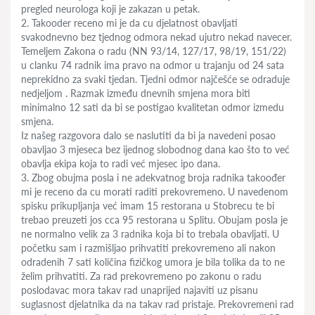
pregled neurologa koji je zakazan u petak.
2. Takooder receno mi je da cu djelatnost obavljati
svakodnevno bez tjednog odmora nekad ujutro nekad navecer.
Temeljem Zakona o radu (NN 93/14, 127/17, 98/19, 151/22)
u clanku 74 radnik ima pravo na odmor u trajanju od 24 sata
neprekidno za svaki tjedan. Tjedni odmor najčešće se odraduje
nedjeljom . Razmak između dnevnih smjena mora biti
minimalno 12 sati da bi se postigao kvalitetan odmor izmedu
smjena.
Iz našeg razgovora dalo se naslutiti da bi ja navedeni posao
obavljao 3 mjeseca bez ijednog slobodnog dana kao što to već
obavlja ekipa koja to radi već mjesec ipo dana.
3. Zbog obujma posla i ne adekvatnog broja radnika takoođer
mi je receno da cu morati raditi prekovremeno. U navedenom
spisku prikupljanja već imam 15 restorana u Stobrecu te bi
trebao preuzeti jos cca 95 restorana u Splitu. Obujam posla je
ne normalno velik za 3 radnika koja bi to trebala obavljati. U
početku sam i razmišljao prihvatiti prekovremeno ali nakon
odradenih 7 sati količina fizičkog umora je bila tolika da to ne
želim prihvatiti. Za rad prekovremeno po zakonu o radu
poslodavac mora takav rad unaprijed najaviti uz pisanu
suglasnost djelatnika da na takav rad pristaje. Prekovremeni rad