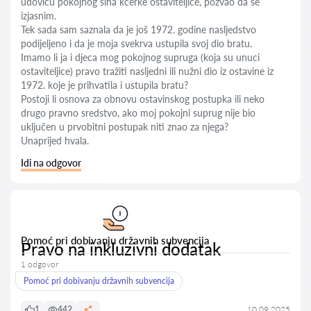
udovicu pokojnog sina kćerke ostaviteljice, pozvao da se
izjasnim.
Tek sada sam saznala da je još 1972. godine nasljedstvo
podijeljeno i da je moja svekrva ustupila svoj dio bratu.
Imamo li ja i djeca mog pokojnog supruga (koja su unuci
ostaviteljice) pravo tražiti nasljedni ili nužni dio iz ostavine iz
1972. koje je prihvatila i ustupila bratu?
Postoji li osnova za obnovu ostavinskog postupka ili neko
drugo pravno sredstvo, ako moj pokojni suprug nije bio
uključen u prvobitni postupak niti znao za njega?
Unaprijed hvala.
Idi na odgovor
Pomoć pri dobivanju državnih subvencija
Pravo na inkluzivni dodatak
1 odgovor
Pomoć pri dobivanju državnih subvencija
1
442
10.09.2025