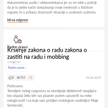
dokumentirao audio i videosnimkama jer su mi rekli u policiji
da je to jedini način dokazivanja svoje nevinosti u fizičkom
napadu te u prikazu stvarnosti situacije u ovakvom suživotu.
Idi na odgovor
Radno pravo
Krsenje zakona o radu zakona o
zastiti na radu i mobbing
1 odgovor
Radno pravo
0
763
20.06.2025
Poštovana
Temeljem našeg razgovora za obavljanje djelatnosti skupljača
bio otpada želio bih vas pisanim putem upozoriti na neke
nelogicnosti i na koje sam prisiljen mobingom voditeljice Maje
Serdarušić.