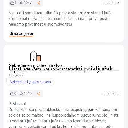
1
1047
12.07.2025
Nasljedili smo kuću priko čijeg dvorišta prolaze stanari kuće
koja se nalazi iza nas ne znamo kakva su nam prava pošto
nemamo privatnost u svom.dvoristu
Idi na odgovor
Nekretnine i građevinarstvo
Upit vezan za vodovodni priključak
1 odgovor
Nekretnine i građevinarstvo
0
1310
11.05.2025
Poštovani
Kupila sam kucu sa priključkom na susjednoj parceli i sada oni
zele da se to makne , na kupoprodajnom ugovoru ne stoji nista
u vezi priključka, taj priključak je dao izraditi otac bivšeg
vlasnika kuce koju sam kupila , koji je ujedno i tata gospode