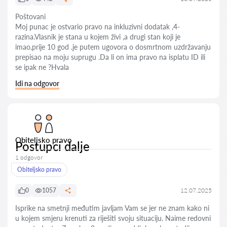
Poštovani
Moj punac je ostvario pravo na inkluzivni dodatak ,4-
razina.Vlasnik je stana u kojem živi ,a drugi stan koji je
imao,prije 10 god .je putem ugovora o dosmrtnom uzdržavanju
prepisao na moju suprugu .Da li on ima pravo na isplatu ID ili
se ipak ne ?Hvala
Idi na odgovor
Obiteljsko pravo
Postupci dalje
1 odgovor
Obiteljsko pravo
0
1057
12.07.2025
Isprike na smetnji međutim javljam Vam se jer ne znam kako ni
u kojem smjeru krenuti za riješiti svoju situaciju. Naime redovni