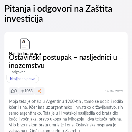
Pitanja i odgovori na Zaštita
investicija
Nasljedno pravo
Ostavinski postupak – nasljednici u
inozemstvu
1 odgovor
Nasljedno pravo
0
1083
16.06.2025
Moja teta je otišla u Argentinu 1960-tih , tamo se udala i rodila
kćer i sina. Kćer ima uz argentinsko i hrvatsko državljanstvo, sin
samo argentinsko. Teta je u Hrvatskoj naslijedila od brata dio
kuće i voćnjaka, pravo ukopa na Mirogoju i dva tekuća računa.
Vrlo brzo nakon brata umrla je i ona. Ostavinska rasprava je
zakazana u Općinskom sudu u Zagrebu.