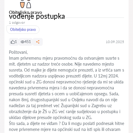
Obiteljsko pravo
vođenje postupka
1 odgovor
Obiteljsko pravo
1
451
10.09.2025
Poštovani,
Imam privremenu mjeru pravomoćnu da ostvarujem susrte s
mlt. djetetm uz nadzor treće osobe. Nije navedeno mjesto
susreta. Od majke je dijete nemoguće preuzeti, a iz vrtića sam s
voditeljicom nadzora uspijevao preuzeti dijete. U 12mj 2024.
općinski sud u ZG donosi nepravmoćno rješenje da mi se ukida
navedena privremena mjera i da se donosi nepravomoćna
presuda susreti djeteta s ocem u uobičajenom opsegu. Sada,
nakon 8mj, drugostupanjski sud u Osijeku navodi da on nije
nadležan za taj predmet već Županijski sud u Zagrebu uz
obrazloženje da je ŽS u ZG već ranije sudjelovao u postupku i
ukidao dijelove presude općinskog suda u ZG.
Što sada, a dijete ne viđam ? Da li mogu poslati podnesak hitne
nove privremene mjere na općinski sud na isti spis ili otvaram