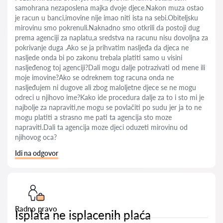
samohrana nezaposlena majka dvoje djece.Nakon muza ostao
je racun u banci,imovine nije imao niti ista na sebi.Obiteljsku
mirovinu smo pokrenuli.Naknadno smo otkrili da postoji dug
prema agenciji za naplatu,a sredstva na racunu nisu dovoljna za
pokrivanje duga .Ako se ja prihvatim nasljeđa da djeca ne
nasljede onda bi po zakonu trebala platiti samo u visini
nasljeđenog toj agenciji?Dali mogu dalje potrazivati od mene ili
moje imovine?Ako se odreknem tog racuna onda ne
nasljeđujem ni dugove ali zbog maloljetne djece se ne mogu
odreci u njihovo ime?Kako ide procedura dalje za to i sto mi je
najbolje za napraviti,ne mogu se povlačiti po sudu jer ja to ne
mogu platiti a strasno me pati ta agencija sto moze
napraviti.Dali ta agencija moze djeci oduzeti mirovinu od
njihovog oca?
Idi na odgovor
Radno pravo
Isplata ne isplacenih plaća