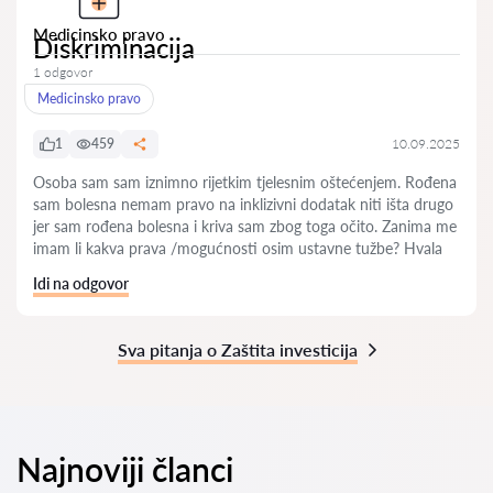
Medicinsko pravo
Diskriminacija
1 odgovor
Medicinsko pravo
1
459
10.09.2025
Osoba sam sam iznimno rijetkim tjelesnim oštećenjem. Rođena
sam bolesna nemam pravo na inklizivni dodatak niti išta drugo
jer sam rođena bolesna i kriva sam zbog toga očito. Zanima me
imam li kakva prava /mogućnosti osim ustavne tužbe? Hvala
Idi na odgovor
Sva pitanja o Zaštita investicija
Najnoviji članci