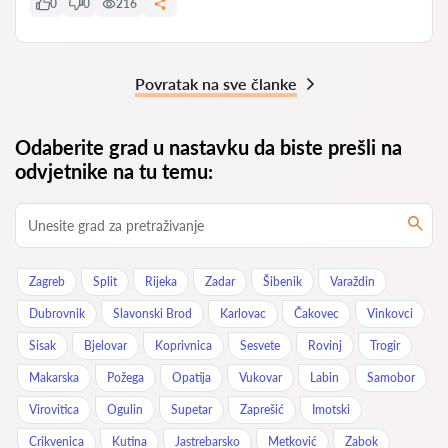
0
0
216
Povratak na sve članke
Odaberite grad u nastavku da biste prešli na
odvjetnike na tu temu:
Zagreb
Split
Rijeka
Zadar
Šibenik
Varaždin
Dubrovnik
Slavonski Brod
Karlovac
Čakovec
Vinkovci
Sisak
Bjelovar
Koprivnica
Sesvete
Rovinj
Trogir
Makarska
Požega
Opatija
Vukovar
Labin
Samobor
Virovitica
Ogulin
Supetar
Zaprešić
Imotski
Crikvenica
Kutina
Jastrebarsko
Metković
Zabok