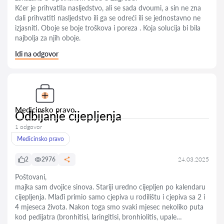
Kćer je prihvatila nasljedstvo, ali se sada dvoumi, a sin ne zna
dali prihvatiti nasljedstvo ili ga se odreći ili se jednostavno ne
izjasniti. Oboje se boje troškova i poreza . Koja solucija bi bila
najbolja za njih oboje.
Idi na odgovor
Medicinsko pravo
Odbijanje cijepljenja
1 odgovor
Medicinsko pravo
2
2976
24.03.2025
Poštovani,
majka sam dvojice sinova. Stariji uredno cijepljen po kalendaru
cijepljenja. Mlađi primio samo cjepiva u rodilištu i cjepiva sa 2 i
4 mjeseca života. Nakon toga smo svaki mjesec nekoliko puta
kod pedijatra (bronhitisi, laringitisi, bronhiolitis, upale…