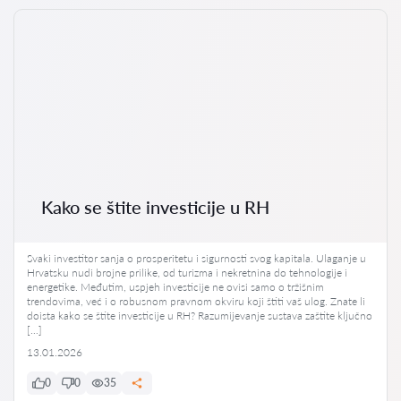
Kako se štite investicije u RH
Svaki investitor sanja o prosperitetu i sigurnosti svog kapitala. Ulaganje u
Hrvatsku nudi brojne prilike, od turizma i nekretnina do tehnologije i
energetike. Međutim, uspjeh investicije ne ovisi samo o tržišnim
trendovima, već i o robusnom pravnom okviru koji štiti vaš ulog. Znate li
doista kako se štite investicije u RH? Razumijevanje sustava zaštite ključno
[…]
13.01.2026
0
0
35