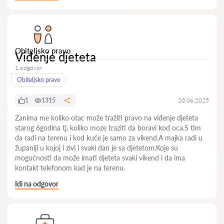
Obiteljsko pravo
Viđenje djeteta
1 odgovor
Obiteljsko pravo
1
1315
20.06.2025
Zanima me koliko otac može tražiti pravo na viđenje djeteta
starog 6godina tj. koliko moze traziti da boravi kod oca.S tim
da radi na terenu i kod kuće je samo za vikend.A majka radi u
županiji u kojoj i zivi i svaki dan je sa djetetom.Koje su
mogućnosti da može imati djeteta svaki vikend i da ima
kontakt telefonom kad je na terenu.
Idi na odgovor