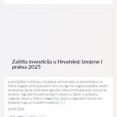
Zaštita investicija u Hrvatskoj: izmjene i
praksa 2025
Uvod Zaštita investicija u Hrvatskoj važna je kako za domaće tako i za
strane ulagače. Uključuje pravni okvir za sigurno ulaganje kapitala, zaštitu
od eksproprijacije, poštivanje ugovora, mehanizme rješavanja sporova te
porezne i regulatorne olakšice.Glavni propisi su Zakon o poticanju
ulaganja, Zakon o stranim ulaganjima, Zakon o trgovačkim društvima,
bilateralni ugovori o zaštiti investicija i […]
10.09.2025