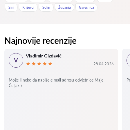
Sinj
Križevci
Solin
Županja
Garešnica
Najnovije recenzije
Vladimir Gizdavić
V
28.04.2026
Može li neko da napiše e mail adresu odvjetnice Maje
P
Čuljak ?