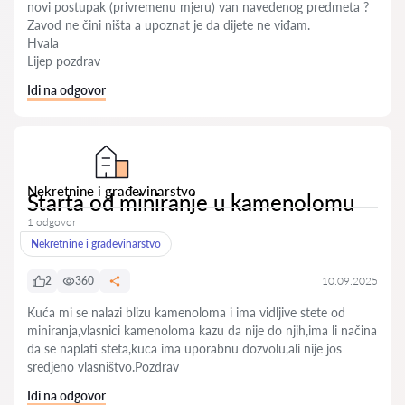
novi postupak (privremenu mjeru) van navedenog predmeta ?
Zavod ne čini ništa a upoznat je da dijete ne viđam.
Hvala
Lijep pozdrav
Idi na odgovor
Nekretnine i građevinarstvo
Starta od miniranje u kamenolomu
1 odgovor
Nekretnine i građevinarstvo
2
360
10.09.2025
Kuća mi se nalazi blizu kamenoloma i ima vidljive stete od
miniranja,vlasnici kamenoloma kazu da nije do njih,ima li načina
da se naplati steta,kuca ima uporabnu dozvolu,ali nije jos
sredjeno vlasništvo.Pozdrav
Idi na odgovor