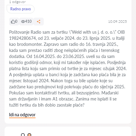
1 odgovor
Radno pravo
0
410
10.09.2025
Poštovanje Radio sam za tvrtku \”Weld with us j. d. o. o.\” OIB
19824280674, od 23. veljače 2024. do 23. lipnja 2025. u Italiji
kao brodomonter. Zapravo sam radio do 16. travnja 2025.,
kada sam prestao raditi zbog neisplaćenih plaća i terenskog
dodatka. Od 16.04.2025. do 23.06.2025. uveli su da sam
koristio godišnji odmor, koji mi također nije isplaćen. Posljednja
platna lista koju sam primio od tvrtke je za mjesec ožujak 2024.
A posljednja uplata u banci koja je zadržana kao plaća bila je za
mjesec listopad 2024. Nakon toga su bile uplate koje su
zadržane kao predujmovi koji pokrivaju plaću do siječnja 2025.
Pokušao sam kontaktirati tvrtku, ali bezuspješno. Mađarski
sam državljanin i imam A1 obrazac. Zanima me isplati li se
tužiti tvrtku da bih dobio zaostale plaće?
Idi na odgovor