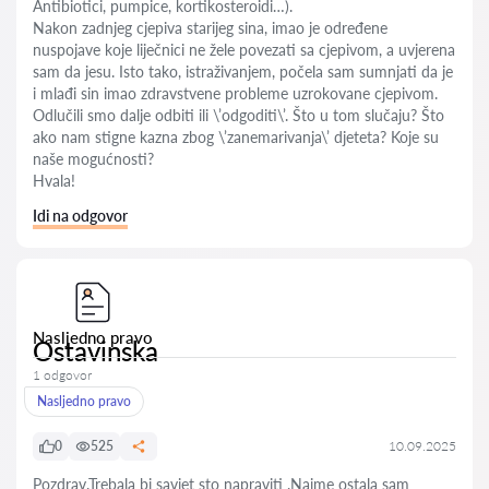
Antibiotici, pumpice, kortikosteroidi…).
Nakon zadnjeg cjepiva starijeg sina, imao je određene
nuspojave koje liječnici ne žele povezati sa cjepivom, a uvjerena
sam da jesu. Isto tako, istraživanjem, počela sam sumnjati da je
i mlađi sin imao zdravstvene probleme uzrokovane cjepivom.
Odlučili smo dalje odbiti ili \’odgoditi\’. Što u tom slučaju? Što
ako nam stigne kazna zbog \’zanemarivanja\’ djeteta? Koje su
naše mogućnosti?
Hvala!
Idi na odgovor
Nasljedno pravo
Ostavinska
1 odgovor
Nasljedno pravo
0
525
10.09.2025
Pozdrav.Trebala bi savjet sto napraviti .Naime ostala sam