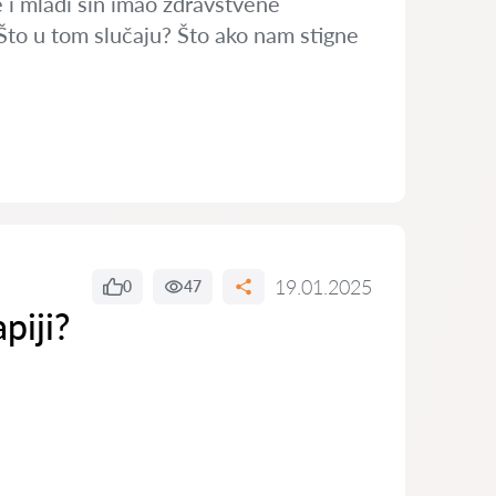
e i mlađi sin imao zdravstvene
 Što u tom slučaju? Što ako nam stigne
u
19.01.2025
0
47
piji?