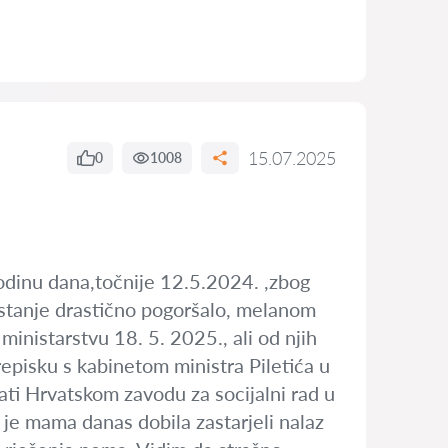
15.07.2025
0
1008
godinu dana,točnije 12.5.2024. ,zbog
stanje drastično pogoršalo, melanom
ministarstvu 18. 5. 2025., ali od njih
episku s kabinetom ministra Piletića u
vati Hrvatskom zavodu za socijalni rad u
je mama danas dobila zastarjeli nalaz