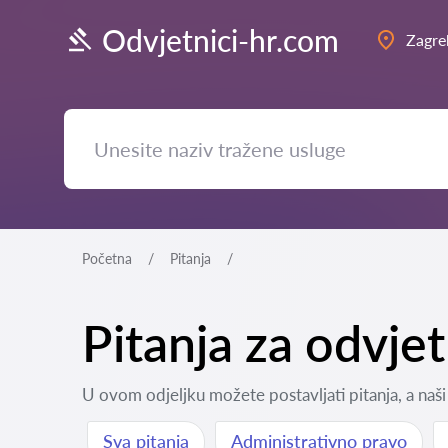
Odvjetnici-hr.com
Zagre
Početna
Pitanja
Pitanja za odvje
U ovom odjeljku možete postavljati pitanja, a naši 
Sva pitanja
Administrativno pravo