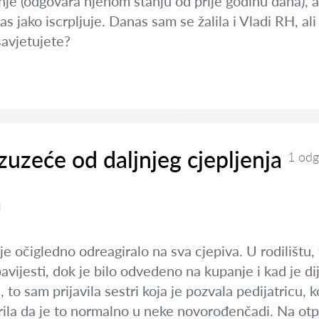
nje (odgovara njenom stanju od prije godinu dana), 
s jako iscrpljuje. Danas sam se žalila i Vladi RH, ali 
savjetujete?
izuzeće od daljnjeg cjepljenja
1 odg
 je očigledno odreagiralo na sva cjepiva. U rodilištu,
bavijesti, dok je bilo odvedeno na kupanje i kad je di
o sam prijavila sestri koja je pozvala pedijatricu, ko
erila da je to normalno u neke novorođenčadi. Na o