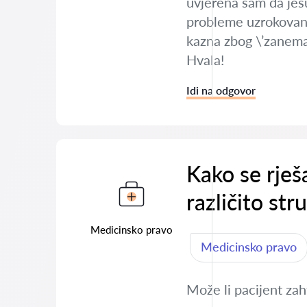
uvjerena sam da jesu
probleme uzrokovane 
kazna zbog \’zanema
Hvala!
Idi na odgovor
Kako se rješ
različito str
Medicinsko pravo
Medicinsko pravo
Može li pacijent zah