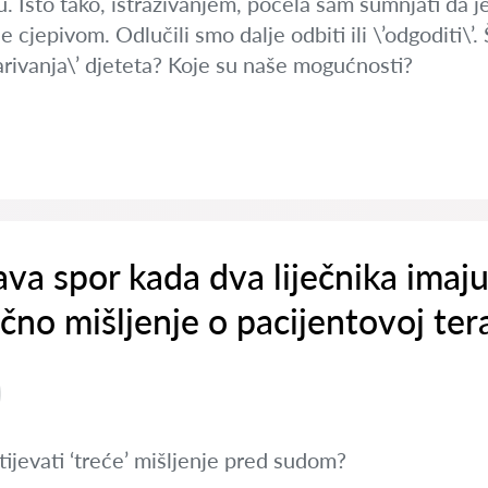
. Isto tako, istraživanjem, počela sam sumnjati da j
cjepivom. Odlučili smo dalje odbiti ili \’odgoditi\’.
rivanja\’ djeteta? Koje su naše mogućnosti?
ava spor kada dva liječnika imaj
učno mišljenje o pacijentovoj tera
tijevati ‘treće’ mišljenje pred sudom?