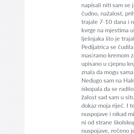
napisali niti sam se 
čudno, nažalost, pri
trajale 7-10 dana i 
kvrge na mjestima u
lješnjaka što je traj
Pedijatrica se čudil
masiramo kremom za
upisano u cjepnu knj
znala da mogu sama p
Nedugo sam na Hal
iskopala da se radi
žalost sad sam u situ
dokaz moja riječ. I 
nuspojave i nikad mi
ni od strane školsko
nuspojave, rečeno 