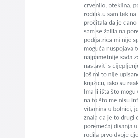
crvenilo, oteklina, 
rodilištu sam tek n
pročitala da je dano
sam se žalila na po
pedijatrica mi nije 
moguća nuspojava te 
najpametnije sada za
nastaviti s cijepljen
još mi to nije upisa
knjižicu, iako su rea
Ima li išta što mogu 
na to što me nisu in
vitamina u bolnici, 
znala da je to drugi 
poremećaj disanja u 
rodila prvo dvoje dj