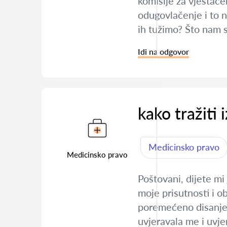
komisije za vještače
odugovlačenje i to na
ih tužimo? Što nam 
Idi na odgovor
kako tražiti 
Medicinsko pravo
Medicinsko pravo
Poštovani, dijete mi
moje prisutnosti i o
poremećeno disanje, t
uvjeravala me i uvj