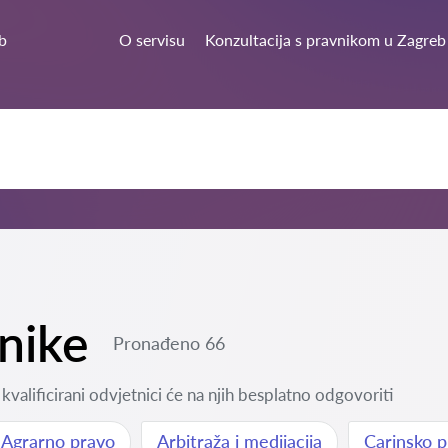
b
O servisu
Konzultacija s pravnikom u Zagreb
tnike
Pronađeno 66
kvalificirani odvjetnici će na njih besplatno odgovoriti
Agrarno pravo
Arbitraža i medijacija
Carinsko 