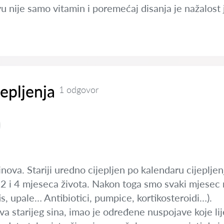
avu nije samo vitamin i poremećaj disanja je nažalos
jepljenja
1 odgovor
nova. Stariji uredno cijepljen po kalendaru cijeplje
sa 2 i 4 mjeseca života. Nakon toga smo svaki mjesec n
itis, upale… Antibiotici, pumpice, kortikosteroidi…).
a starijeg sina, imao je određene nuspojave koje lij