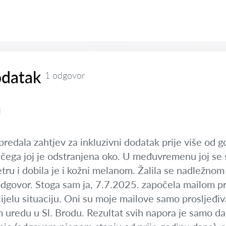
odatak
1 odgovor
redala zahtjev za inkluzivni dodatak prije više od 
ega joj je odstranjena oko. U međuvremenu joj se 
etru i dobila je i kožni melanom. Žalila se nadležnom 
odgovor. Stoga sam ja, 7.7.2025. započela mailom pr
cijelu situaciju. Oni su moje mailove samo prosljeđi
uredu u Sl. Brodu. Rezultat svih napora je samo da 