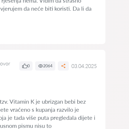
a rješenja nema. Vidim da strašno
vjerujem da neće biti koristi. Da li da
ovor
03.04.2025
0
2064
 tzv. Vitamin K je ubrizgan bebi bez
jete vraćeno s kupanja razvilo je
ja je tada više puta pregledala dijete i
tpusnom pismu nisu to