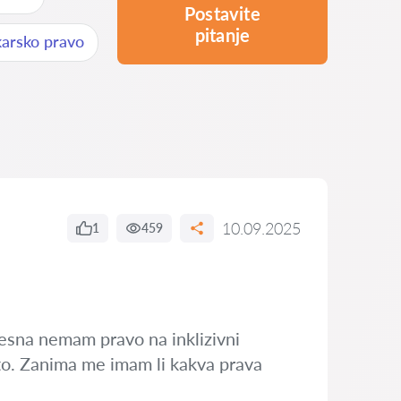
Postavite
pitanje
karsko pravo
10.09.2025
1
459
esna nemam pravo na inklizivni
ito. Zanima me imam li kakva prava