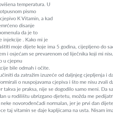
povišena temperatura. U
a otpusnom pismo
 cjepivo K Vitamin, a kad
remrćeno disanje
spomenula da je to
injekcije . Kako mi je
štiti moje dijete koje ima 5 godina, cijepljeno do s
jem i osjećam se prevarenom od liječnika koji mi nisu
no u cjepnu
kcije bile odmah i očite.
učiniti da zatražim izuzeće od daljnjeg cjepljenja i 
formirali o nuspojavama cjepiva i što me nisu zvali 
jer takva je praksa, nije se dogodilo samo meni. Da 
dan u rodilištu ubrizgano djetetu, možda me pedijatri
neke novorođenčadi normalan, jer je prvi dan dijete d
ece taj vitamin se daje kapljicama na usta. Nisam im