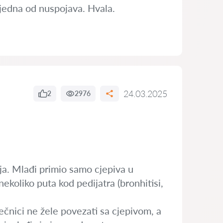
t jedna od nuspojava. Hvala.
24.03.2025
2
2976
nja. Mlađi primio samo cjepiva u
ekoliko puta kod pedijatra (bronhitisi,
ečnici ne žele povezati sa cjepivom, a