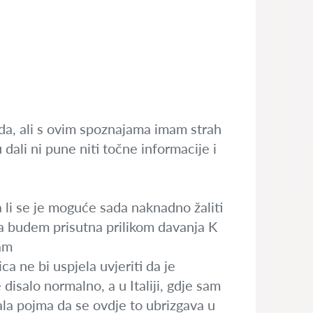
ada, ali s ovim spoznajama imam strah
 dali ni pune niti točne informacije i
da li se je moguće sada naknadno žaliti
da budem prisutna prilikom davanja K
sam
ca ne bi uspjela uvjeriti da je
isalo normalno, a u Italiji, gdje sam
ala pojma da se ovdje to ubrizgava u