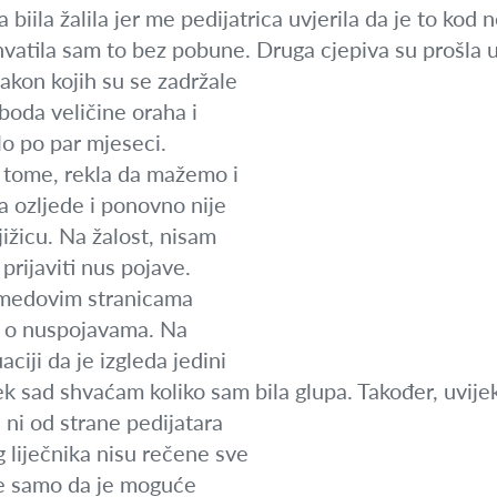
ja biila žalila jer me pedijatrica uvjerila da je to kod
hvatila sam to bez pobune. Druga cjepiva su prošla 
nakon kojih su se zadržale
boda veličine oraha i
alo po par mjeseci.
a tome, rekla da mažemo i
 ozljede i ponovno nije
ižicu. Na žalost, nisam
rijaviti nus pojave.
medovim stranicama
lo o nuspojavama. Na
aciji da je izgleda jedini
tek sad shvaćam koliko sam bila glupa. Također, uvije
 ni od strane pedijatara
g liječnika nisu rečene sve
je samo da je moguće