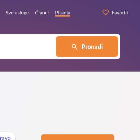
Sve usluge
Članci
Pitanja
Favoriti
Pronađi
pravo