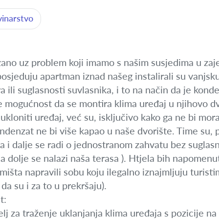
vinarstvo
no uz problem koji imamo s našim susjedima u zaje
posjeduju apartman iznad našeg instalirali su vanjsk
ili suglasnosti suvlasnika, i to na način da je kond
je mogućnost da se montira klima uređaj u njihovo dv
 ukloniti uređaj, već su, isključivo kako ga ne bi mora
denzat ne bi više kapao u naše dvorište. Time su, p
, a i dalje se radi o jednostranom zahvatu bez suglas
 a dolje se nalazi naša terasa ). Htjela bih napomenut
emišta napravili sobu koju ilegalno iznajmljuju turist
 da su i za to u prekršaju).
t:
lj za traženje uklanjanja klima uređaja s pozicije na 