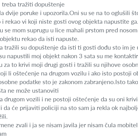
e treba tražiti dopuštenje
a dvije poruke i upozorila.Oni su se na to oglušili š
i rekao vi koji niste gosti ovog objekta napustite ga
u se mom suprugu u lice mahali prstom pred nosom i vik
objektu rekao da isti napuste.
tražili su dopuštenje da isti ti gosti dođu sto im je
u napustili moj objekt nakon 3 sata su me kontaktir
za to krivi moji drugi gosti i tražili su njihove oso
i li oštećenje na drugom vozilu i ako isto postoji ob
osobne podatke sto je zakonom zabranjeno.Isto tako
išta ne može ustanoviti
na drugom vozili i ne postoji oštećenje da su oni kriv
 da će prijaviti policiji na sto sam ja rekla ok najbolj
li.
ene zvali i ja se nisam javila jer nisam čula mobitel
ram