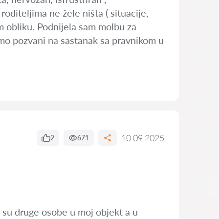
oditeljima ne žele ništa ( situacije,
om obliku. Podnijela sam molbu za
 smo pozvani na sastanak sa pravnikom u
10.09.2025
2
671
i su druge osobe u moj objekt a u