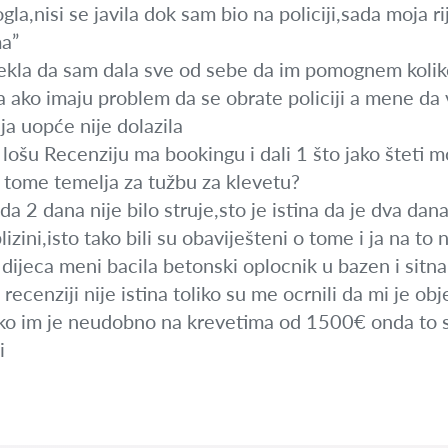
la,nisi se javila dok sam bio na policiji,sada moja ri
ma”
rekla da sam dala sve od sebe da im pomognem koliko
da ako imaju problem da se obrate policiji a mene da v
cija uopće nije dolazila
o lošu Recenziju ma bookingu i dali 1 što jako šteti
u tome temelja za tužbu za klevetu?
 da 2 dana nije bilo struje,sto je istina da je dva dana
blizini,isto tako bili su obaviješteni o tome i ja na to
a dijeca meni bacila betonski oplocnik u bazen i sitna
 recenziji nije istina toliko su me ocrnili da mi je ob
ko im je neudobno na krevetima od 1500€ onda to 
i