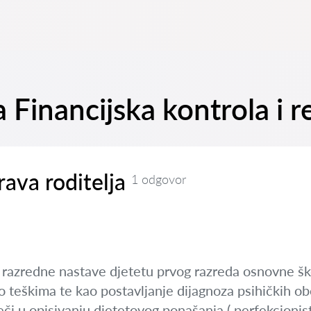
a Financijska kontrola i r
rava roditelja
1 odgovor
a razredne nastave djetetu prvog razreda osnovne ško
o teškima te kao postavljanje dijagnoza psihičkih ob
či u opisivanju djetetovog ponašanja ( perfekcionista