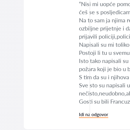
“Nisi mi uopće pomog
ćeš se s posljedica
Na to sam ja njima 
ozbiljne prijetnje i 
prijavili policiji,poli
Napisali su mi tolik
Postoji li tu u svem
Isto tako napisali su
požara koji je bio u 
S tim da su i njihov
Sve sto su napisali u
nečisto,neudobno,a
Gosti su bili Francuz
Idi na odgovor