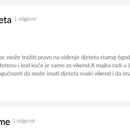
eta
1 odgovor
c može tražiti pravo na viđenje djeteta starog 6godin
terenu i kod kuće je samo za vikend.A majka radi u žup
gućnosti da može imati djeteta svaki vikend i da im
ime
1 odgovor