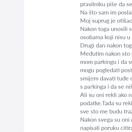
pravilniku piše da s
Na što sam im poslal
Moj suprug je otišao 
Nakon toga unosili s
osobama koji nisu u 
Drugi dan nakon toga 
Međutim nakon sto s
mom parkingu i da su 
mogu pogledati postoj
smijem davati tuđe 
s parkinga i da se n
Ali su oni rekli ako 
podatke.Tada su rekli
sve sto me budu traži
Nakon svega su oni m
napisali poruku citi