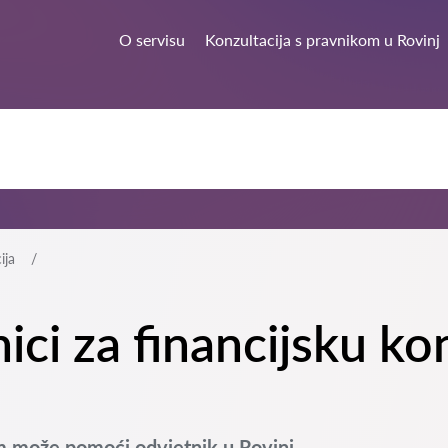
j
O servisu
Konzultacija s pravnikom u Rovinj
ija
ici za financijsku kon
am može pomoći odvjetnik u Rovinj