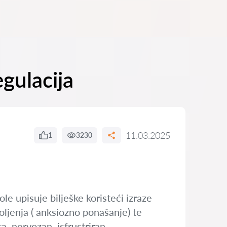
egulacija
11.03.2025
1
3230
le upisuje bilješke koristeći izraze
oljenja ( anksiozno ponašanje) te
, nervozan, isfrustriran ,