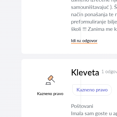
samouništavajuć ). Šk
način ponašanja te n
preformuliranje bilj
školi !!! Zanima me k
Idi na odgovor
Kleveta
1 odgo
Kazneno pravo
Kazneno pravo
Poštovani
Imala sam goste u ap