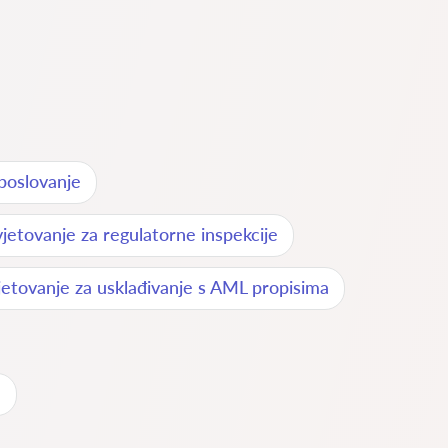
 poslovanje
jetovanje za regulatorne inspekcije
jetovanje za usklađivanje s AML propisima
a