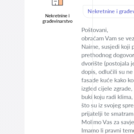
Nekretnine i građe
Nekretnine i
građevinarstvo
Poštovani,
obraćam Vam se veza
Naime, susjedi koji 
prethodnog dogovora 
dvorište (postojala 
dopis, odlučili su ne
fasade kuće kako kon
izgled cijele zgrade
buki koju radi klima,
što su iz svojeg spr
prijatelji te smatram
Molimo Vas za savje
Imamo li pravni teme