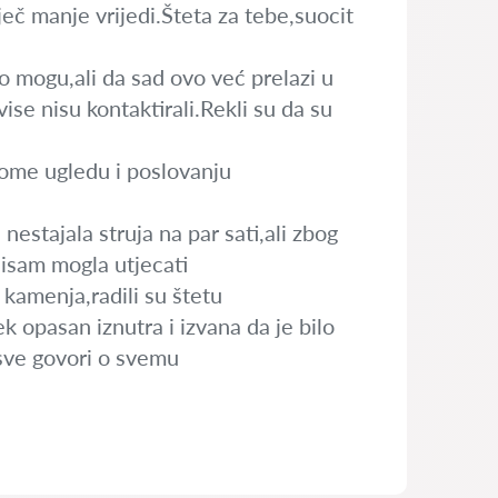
ječ manje vrijedi.Šteta za tebe,suocit
 mogu,ali da sad ovo već prelazi u
ise nisu kontaktirali.Rekli su da su
 mome ugledu i poslovanju
 nestajala struja na par sati,ali zbog
 nisam mogla utjecati
 kamenja,radili su štetu
jek opasan iznutra i izvana da je bilo
sve govori o svemu