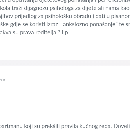
ola traži dijagnozu psihologa za dijete ali nama kao r
jihov prijedlog za psihološku obradu ) dati u pisan
eške gdje se koristi izraz “ anksiozno ponašanje” te
akva su prava roditelja ? Lp
vor
artmanu koji su prekšili pravila kućnog reda. Dovel