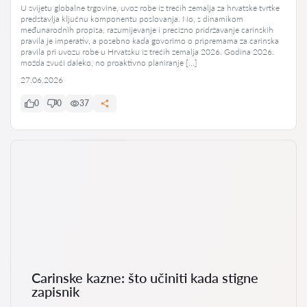
U svijetu globalne trgovine, uvoz robe iz trećih zemalja za hrvatske tvrtke
predstavlja ključnu komponentu poslovanja. No, s dinamikom
međunarodnih propisa, razumijevanje i precizno pridržavanje carinskih
pravila je imperativ, a posebno kada govorimo o pripremama za carinska
pravila pri uvozu robe u Hrvatsku iz trećih zemalja 2026. Godina 2026.
možda zvuči daleko, no proaktivno planiranje […]
27.06.2026
0
0
37
Carinske kazne: što učiniti kada stigne
zapisnik