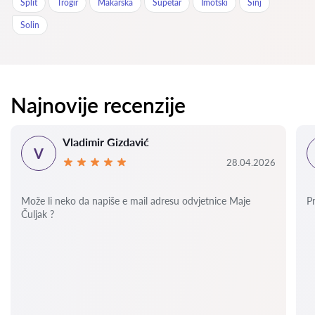
Split
Trogir
Makarska
Supetar
Imotski
Sinj
Solin
Najnovije recenzije
Vladimir Gizdavić
V
28.04.2026
Može li neko da napiše e mail adresu odvjetnice Maje
P
Čuljak ?