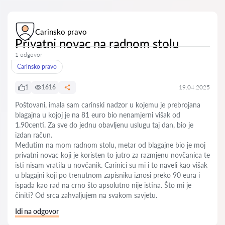
Carinsko pravo
Privatni novac na radnom stolu
1 odgovor
Carinsko pravo
1
1616
19.04.2025
Poštovani, imala sam carinski nadzor u kojemu je prebrojana
blagajna u kojoj je na 81 euro bio nenamjerni višak od
1.90centi. Za sve do jednu obavljenu uslugu taj dan, bio je
izdan račun.
Međutim na mom radnom stolu, metar od blagajne bio je moj
privatni novac koji je koristen to jutro za razmjenu novčanica te
isti nisam vratila u novčanik. Carinici su mi i to naveli kao višak
u blagajni koji po trenutnom zapisniku iznosi preko 90 eura i
ispada kao rad na crno što apsolutno nije istina. Što mi je
činiti? Od srca zahvaljujem na svakom savjetu.
Idi na odgovor