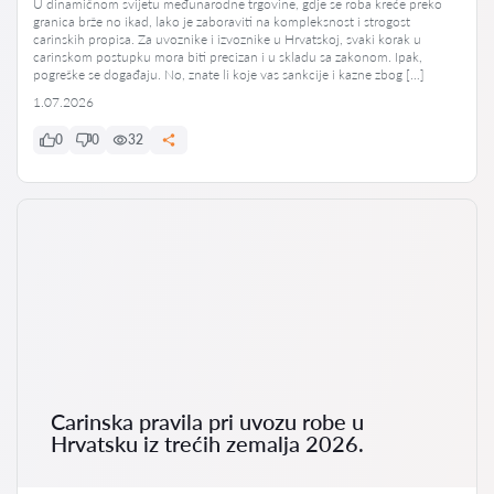
U dinamičnom svijetu međunarodne trgovine, gdje se roba kreće preko
granica brže no ikad, lako je zaboraviti na kompleksnost i strogost
carinskih propisa. Za uvoznike i izvoznike u Hrvatskoj, svaki korak u
carinskom postupku mora biti precizan i u skladu sa zakonom. Ipak,
pogreške se događaju. No, znate li koje vas sankcije i kazne zbog […]
1.07.2026
0
0
32
Carinska pravila pri uvozu robe u
Hrvatsku iz trećih zemalja 2026.