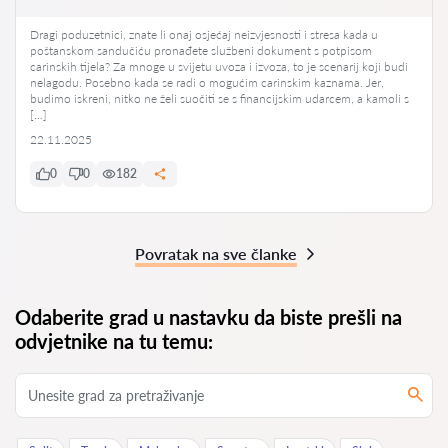
Dragi poduzetnici, znate li onaj osjećaj neizvjesnosti i stresa kada u
poštanskom sandučiću pronađete službeni dokument s potpisom
carinskih tijela? Za mnoge u svijetu uvoza i izvoza, to je scenarij koji budi
nelagodu. Posebno kada se radi o mogućim carinskim kaznama. Jer,
budimo iskreni, nitko ne želi suočiti se s financijskim udarcem, a kamoli s
[…]
22.11.2025
0
0
182
Povratak na sve članke
Odaberite grad u nastavku da biste prešli na
odvjetnike na tu temu: