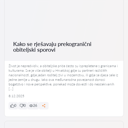
Kako se rješavaju prekogranični
obiteljski sporovi
Život je nepredvidiv, a obiteljske priče često su isprepletene s granicama i
kulturama. Sve je više obitelji u Hrvatskoj gdje su partneri različitih
nacionalnosti, gdje jedan roditelj živi u inozemstvu, ili gdje se djeca sele iz
jedne zemlje u drugu. Iako ova međunarodna povezanost donosi
bogatstvo i nove perspektive, ponekad može dovesti i do neočekivanih
[…]
8.12.2025
0
0
26