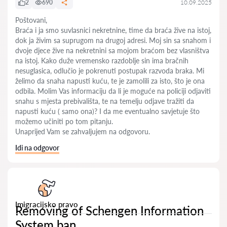
2
690
10.09.2025
Poštovani,
Braća i ja smo suvlasnici nekretnine, time da braća žive na istoj,
dok ja živim sa suprugom na drugoj adresi. Moj sin sa snahom i
dvoje djece žive na nekretnini sa mojom braćom bez vlasništva
na istoj. Kako duže vremensko razdoblje sin ima bračnih
nesuglasica, odlučio je pokrenuti postupak razvoda braka. Mi
želimo da snaha napusti kuću, te je zamolili za isto, što je ona
odbila. Molim Vas informaciju da li je moguće na policiji odjaviti
snahu s mjesta prebivališta, te na temelju odjave tražiti da
napusti kuću ( samo ona)? I da me eventualno savjetuje što
možemo učiniti po tom pitanju.
Unaprijed Vam se zahvaljujem na odgovoru.
Idi na odgovor
Imigracijsko pravo
Removing of Schengen Information
System ban