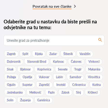
Povratak na sve članke
Odaberite grad u nastavku da biste prešli na
odvjetnike na tu temu:
Zagreb
Split
Rijeka
Zadar
Šibenik
Varaždin
Dubrovnik
Slavonski Brod
Karlovac
Čakovec
Vinkovci
Sisak
Bjelovar
Koprivnica
Sesvete
Trogir
Makarska
Požega
Opatija
Vukovar
Labin
Samobor
Virovitica
Ogulin
Supetar
Zaprešić
Imotski
Crikvenica
Kutina
Jastrebarsko
Metković
Pazin
Zabok
Sinj
Križevci
Solin
Županja
Garešnica