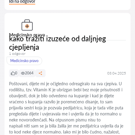
Idi na odgovor
Medicinsko pravo
kako tražiti izuzeće od daljnjeg
cjepljenja
1 odgovor
Medicinsko pravo
0
2064
03.04.2025
Poštovani, dijete mi je očigledno odreagiralo na sva cjepiva. U
rodilištu, tzv. Vitamin K je ubrizgan bebi bez moje prisutnosti i
obavijesti, dok je bilo odvedeno na kupanje i kad je dijete
vraćeno s kupanja razvilo je poremećeno disanje, to sam
prijavila sestri koja je pozvala pedijatricu, koja je tada više puta
pregledala dijete i uvjeravala me i uvjerila da je to normalno u
neke novorođenčadi. Na otpusnom pismu nisu to
napisali niti sam se ja biila žalila jer me pedijatrica uvjerila da je
to kod neke djece normalno. Iako mi je bilo čudno, nažalost,