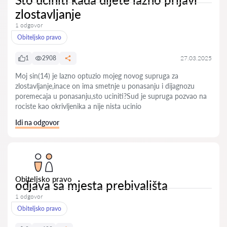
zlostavljanje
1 odgovor
Obiteljsko pravo
1
2908
27.03.2025
Moj sin(14) je lazno optuzio mojeg novog supruga za
zlostavljanje,inace on ima smetnje u ponasanju i dijagnozu
poremecaja u ponasanju,sto uciniti?Sud je supruga pozvao na
rociste kao okrivljenika a nije nista ucinio
Idi na odgovor
Obiteljsko pravo
odjava sa mjesta prebivališta
1 odgovor
Obiteljsko pravo