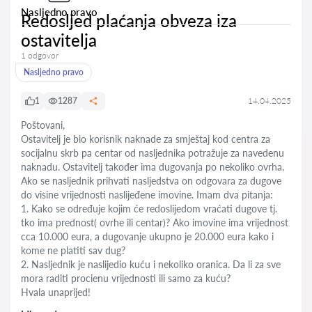
Nasljedno pravo
Redosljed plaćanja obveza iza
ostavitelja
1 odgovor
Nasljedno pravo
1
1287
14.04.2025
Poštovani,
Ostavitelj je bio korisnik naknade za smještaj kod centra za
socijalnu skrb pa centar od nasljednika potražuje za navedenu
naknadu. Ostavitelj također ima dugovanja po nekoliko ovrha.
Ako se nasljednik prihvati nasljedstva on odgovara za dugove
do visine vrijednosti naslijeđene imovine. Imam dva pitanja:
1. Kako se određuje kojim će redoslijedom vraćati dugove tj.
tko ima prednost( ovrhe ili centar)? Ako imovine ima vrijednost
cca 10.000 eura, a dugovanje ukupno je 20.000 eura kako i
kome ne platiti sav dug?
2. Nasljednik je naslijedio kuću i nekoliko oranica. Da li za sve
mora raditi procienu vrijednosti ili samo za kuću?
Hvala unaprijed!