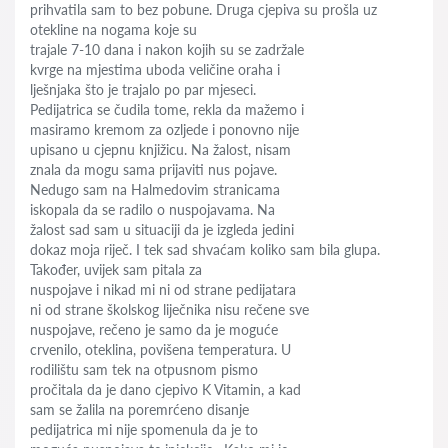
prihvatila sam to bez pobune. Druga cjepiva su prošla uz
otekline na nogama koje su
trajale 7-10 dana i nakon kojih su se zadržale
kvrge na mjestima uboda veličine oraha i
lješnjaka što je trajalo po par mjeseci.
Pedijatrica se čudila tome, rekla da mažemo i
masiramo kremom za ozljede i ponovno nije
upisano u cjepnu knjižicu. Na žalost, nisam
znala da mogu sama prijaviti nus pojave.
Nedugo sam na Halmedovim stranicama
iskopala da se radilo o nuspojavama. Na
žalost sad sam u situaciji da je izgleda jedini
dokaz moja riječ. I tek sad shvaćam koliko sam bila glupa.
Također, uvijek sam pitala za
nuspojave i nikad mi ni od strane pedijatara
ni od strane školskog liječnika nisu rečene sve
nuspojave, rečeno je samo da je moguće
crvenilo, oteklina, povišena temperatura. U
rodilištu sam tek na otpusnom pismo
pročitala da je dano cjepivo K Vitamin, a kad
sam se žalila na poremrćeno disanje
pedijatrica mi nije spomenula da je to