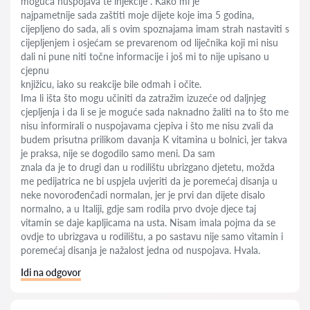
moguća nuspojava te injekcije . Kako mi je
najpametnije sada zaštiti moje dijete koje ima 5 godina,
cijepljeno do sada, ali s ovim spoznajama imam strah nastaviti s
cijepljenjem i osjećam se prevarenom od liječnika koji mi nisu
dali ni pune niti točne informacije i još mi to nije upisano u
cjepnu
knjižicu, iako su reakcije bile odmah i očite.
Ima li išta što mogu učiniti da zatražim izuzeće od daljnjeg
cjepljenja i da li se je moguće sada naknadno žaliti na to što me
nisu informirali o nuspojavama cjepiva i što me nisu zvali da
budem prisutna prilikom davanja K vitamina u bolnici, jer takva
je praksa, nije se dogodilo samo meni. Da sam
znala da je to drugi dan u rodilištu ubrizgano djetetu, možda
me pedijatrica ne bi uspjela uvjeriti da je poremećaj disanja u
neke novorođenčadi normalan, jer je prvi dan dijete disalo
normalno, a u Italiji, gdje sam rodila prvo dvoje djece taj
vitamin se daje kapljicama na usta. Nisam imala pojma da se
ovdje to ubrizgava u rodilištu, a po sastavu nije samo vitamin i
poremećaj disanja je nažalost jedna od nuspojava. Hvala.
Idi na odgovor