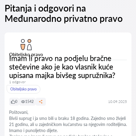
Pitanja i odgovori na
Međunarodno privatno pravo
Obiteljsko pravo
Imam li pravo na podjelu bračne
stečevine ako je kao vlasnik kuće
upisana majka bivšeg supružnika?
1 odgovor
Obiteljsko pravo
0
1542
10.09.2025
Poštovani,
Bivši suprug i ja smo bili u braku 18 godina. Zajedno smo živjeli
21 godinu, ali u zajedničkom kućanstvu sa njegovim roditeljima.
Imamo i punoljetno dijete.