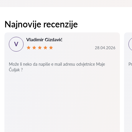
Najnovije recenzije
Vladimir Gizdavić
V
28.04.2026
Može li neko da napiše e mail adresu odvjetnice Maje
P
Čuljak ?