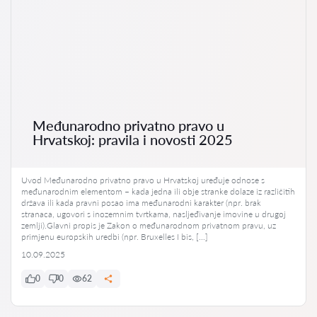
Međunarodno privatno pravo u
Hrvatskoj: pravila i novosti 2025
Uvod Međunarodno privatno pravo u Hrvatskoj uređuje odnose s
međunarodnim elementom – kada jedna ili obje stranke dolaze iz različitih
država ili kada pravni posao ima međunarodni karakter (npr. brak
stranaca, ugovori s inozemnim tvrtkama, nasljeđivanje imovine u drugoj
zemlji).Glavni propis je Zakon o međunarodnom privatnom pravu, uz
primjenu europskih uredbi (npr. Bruxelles I bis, […]
10.09.2025
0
0
62