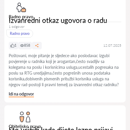
Radno pravo
Izvanredni otkaz ugovora o radu
1 odgovor
Radno pravo
1
858
12.07.2025
Poštovani, moje pitanje je sljedece-ako poslodavac izgubi
povjerenje u radnika koji je arogantan,često svadljiv sa
kolegama na poslu i korisnicima usluga,ucestalih pogresaka na
poslu sa RTG uredjajima,često pogrešnih unosa podataka
korisnika,dobivenih pismenih pritužbi korisnika usluga na
njegov rad-postoji li pravni temelj za izvanredni otkaz radniku?
Idi na odgovor
Obiteljsko pravo
Sto uciniti kada dijete lazno prijavi