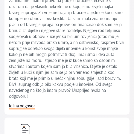
Zanima me imam li pravo na podjelu bračne stečevine s
obzirom da je vlasnik nekretnine u kojoj smo živjeli majka
bivšeg supruga. Za vrijeme trajanja bračne zajednice kuću smo
kompletno obnovili bez kredita. Ja sam imala znatno manju
plaću od bivšeg supruga pa je sve on financirao dok sam se ja
brinula za dijete i njegove stare roditelje. Njegovi roditelji nisu
sudjelovali u obnovi kuće jer su bili umirovljenici (otac mu je
netom prije razvoda braka umro, a na ostavinskoj raspravi bivši
suprug se odrekao svoga dijela imovine u korist svoje majke
kako ja ne bih mogla potraživati dio). Imali smo i dva auta i
zemljište na moru. Istjerao me je iz kuće samo sa osobnim
stvarima i autom kojem sam ja bila vlasnica. Dijete je ostalo
živjeti u kući s njim jer sam se ja privremeno smjestila kod
brata koji me je primio u nećakinjinu sobu gdje i sad boravim.
Bivši suprug odbija bilo kakvu podjelu imovine. Od svega
navedenog na što ja imam pravo? Unaprijed hvala na
odgovoru!
Idi na odgovor