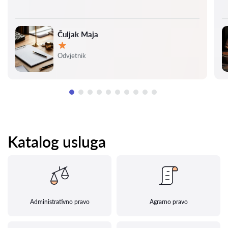
Čuljak Maja
Ocjena:
Odvjetnik
Katalog usluga
Administrativno pravo
Agrarno pravo