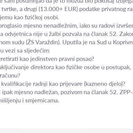
ije sam posumnjao da je to možda bio pokušaj izbjeg
 tvrtke, a drugi (13.000+ EUR) podatke privatnog r
jemu kao fizičkoj osobi.
proglasio mjesno nenadležnim, iako su radovi izvršen
a odvjetnica nije u žalbi pozvala na članak 52. Zako
nom sudu (ŽS Varaždin). Uputila je na Sud u Koprivni
u vezi sa sljedećim:
retirati kao jedinstven pravni posao?
 uključivanje direktora kao fizičke osobe u postupak,
računu?
kvalifikacije radnji kao prijevare (kazneno djelo)?
ci ipak mjesno nadležan, pozivom na članak 52. ZPP-
išljenju i smjernicama.