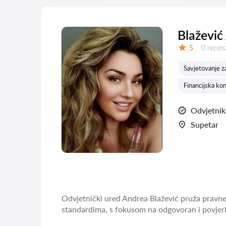
Blažević
Recenzij
5
0 recenz
Ocjena:
Savjetovanje z
Financijska kont
Odvjetnik
Supetar
Odvjetnički ured Andrea Blažević pruža pravne
standardima, s fokusom na odgovoran i povjerl