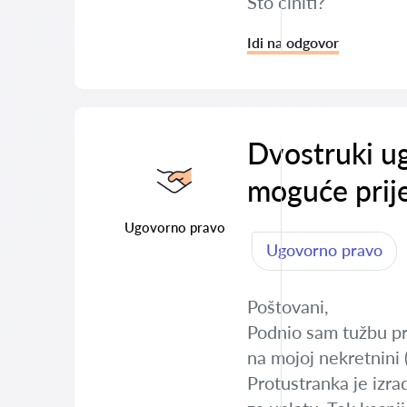
Što činiti?
Idi na odgovor
Dvostruki ug
moguće prij
Ugovorno pravo
Ugovorno pravo
Poštovani,
Podnio sam tužbu pr
na mojoj nekretnini 
Protustranka je izra