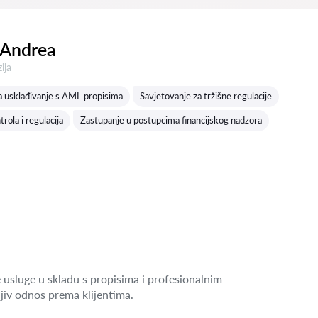
 Andrea
a:
ija
a usklađivanje s AML propisima
Savjetovanje za tržišne regulacije
rola i regulacija
Zastupanje u postupcima financijskog nadzora
 usluge u skladu s propisima i profesionalnim
jiv odnos prema klijentima.