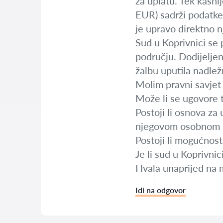
za uplatu. Tek kasn
EUR) sadrži podatke
je upravo direktno n
Sud u Koprivnici se 
području. Dodijeljen
žalbu uputila nadlež
Molim pravni savjet 
Može li se ugovore t
Postoji li osnova za
njegovom osobnom 
Postoji li mogućnost 
Je li sud u Koprivni
Hvala unaprijed na m
Idi na odgovor