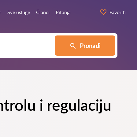
r
Sve usluge
Članci
Pitanja
Favoriti
Pronađi
trolu i regulaciju