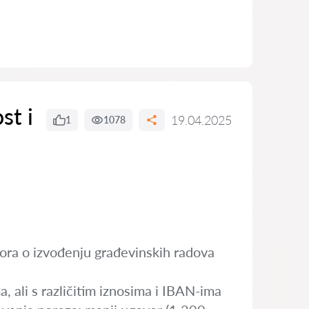
st i
19.04.2025
1
1078
ora o izvođenju građevinskih radova
, ali s različitim iznosima i IBAN-ima