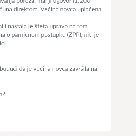
avanja poreza: manji ugovor (1.200
ačuna direktora. Većina novca uplaćena
i i nastala je šteta upravo na tom
na o parničnom postupku (ZPP), niti je
ci.
 budući da je većina novca završila na
a?