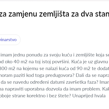
a zamjenu zemljišta za dva sta
vinarstvo
 imam jednu ponudu za svoju kuću i zemljište koja s
d oko 40 m2 na toj istoj površini. Kuća je uz glavn
 800 m2 na kojemu se nalazi kuća od 90 m2 te dodatn
moram paziti kod toga predugovora? Dali da se napr
i da se navedu određeni datumi završetka faza? Ima
ba napraviti uporabna dozvola da imam problem. Kako i
oboje strane korektno i bez štete? Unaprijed hvala