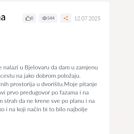
na
12.07.2025
0
544
e nalazi u Bjelovaru da dam u zamjenu
u cestu na jako dobrom položaju.
ih prostorija u dvorištu.Moje pitanje
avi prvo predugovor po fazama i na
m strah da ne krene sve po planu i na
 na koji nač̣in bi to bilo najbolje