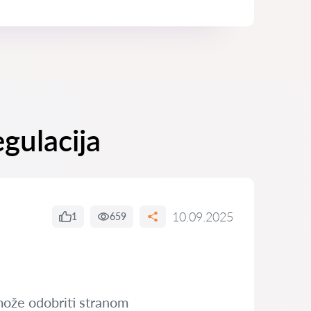
egulacija
10.09.2025
1
659
može odobriti stranom