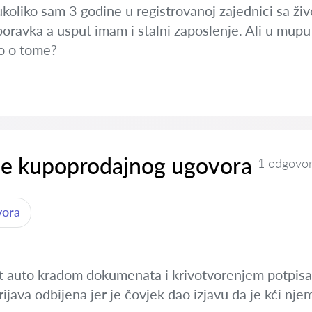
ukoliko sam 3 godine u registrovanoj zajednici sa ž
ravka a usput imam i stalni zaposlenje. Ali u mupu 
o o tome?
je kupoprodajnog ugovora
1 odgovo
vora
et auto krađom dokumenata i krivotvorenjem potpi
 prijava odbijena jer je čovjek dao izjavu da je kći nj