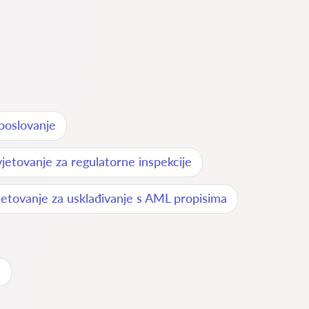
 poslovanje
jetovanje za regulatorne inspekcije
jetovanje za usklađivanje s AML propisima
a