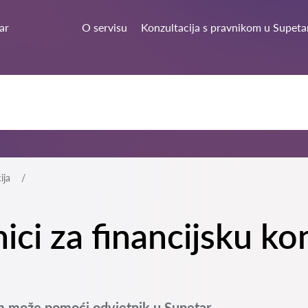
ar
O servisu
Konzultacija s pravnikom u Supeta
ija
ici za financijsku kon
vam može pomoći odvjetnik u Supetar