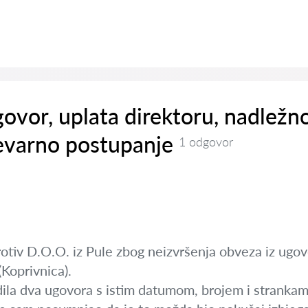
ovor, uplata direktoru, nadležno
evarno postupanje
1 odgovor
otiv D.O.O. iz Pule zbog neizvršenja obveza iz ugov
(Koprivnica).
dila dva ugovora s istim datumom, brojem i strankama