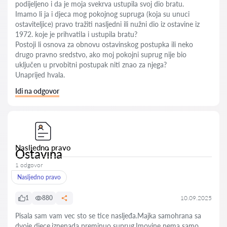
podijeljeno i da je moja svekrva ustupila svoj dio bratu.
Imamo li ja i djeca mog pokojnog supruga (koja su unuci
ostaviteljice) pravo tražiti nasljedni ili nužni dio iz ostavine iz
1972. koje je prihvatila i ustupila bratu?
Postoji li osnova za obnovu ostavinskog postupka ili neko
drugo pravno sredstvo, ako moj pokojni suprug nije bio
uključen u prvobitni postupak niti znao za njega?
Unaprijed hvala.
Idi na odgovor
Nasljedno pravo
Ostavina
1 odgovor
Nasljedno pravo
1
880
10.09.2025
Pisala sam vam vec sto se tice nasljeđa.Majka samohrana sa
dvoje djece,iznenada preminuo suprug.Imovine nema samo