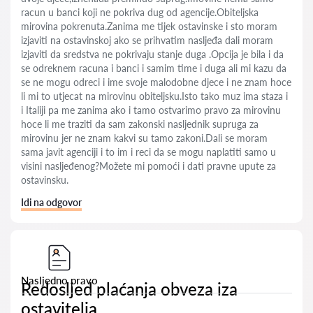
racun u banci koji ne pokriva dug od agencije.Obiteljska
mirovina pokrenuta.Zanima me tijek ostavinske i sto moram
izjaviti na ostavinskoj ako se prihvatim nasljeđa dali moram
izjaviti da sredstva ne pokrivaju stanje duga .Opcija je bila i da
se odreknem racuna i banci i samim time i duga ali mi kazu da
se ne mogu odreci i ime svoje malodobne djece i ne znam hoce
li mi to utjecat na mirovinu obiteljsku.Isto tako muz ima staza i
i Italiji pa me zanima ako i tamo ostvarimo pravo za mirovinu
hoce li me traziti da sam zakonski nasljednik supruga za
mirovinu jer ne znam kakvi su tamo zakoni.Dali se moram
sama javit agenciji i to im i reci da se mogu naplatiti samo u
visini nasljeđenog?Možete mi pomoći i dati pravne upute za
ostavinsku.
Idi na odgovor
Nasljedno pravo
Redosljed plaćanja obveza iza
ostavitelja