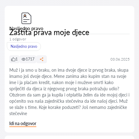
Nasljedno pravo
Zaštita prava moje djece
1 odgovor
Nasljedno pravo
1
1717
03.06.2025
Muž i ja smo u braku, on ima dvoje djece iz prvog braka, skupa
imamo još dvoje djece. Mene zanima ako kupim stan na svoje
ime i ja plaćam kredit, nakon moje i muževe smrti kako
spriječiti da djeca iz njegovog prvog braka potražuju udio?
Obzirom da sam ga ja kupila i otplatila želim da ide mojoj djeci i
općenito sva naša zajednička stečevina da ide našoj djeci. Muž
se slaže s time. Koje korake poduzeti? Još nemamo zajedničke
stečevine
Idi na odgovor