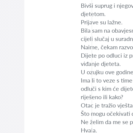
Bivši suprug i njegov
djetetom.
Prijave su lažne.
Bila sam na obavjesno
cijeli slučaj u surad
Naime, čekam razvod 
Dijete po odluci iz 
viđanje djeteta.
U ozujku ove godine
Ima li to veze s tim
odluči s kim će dijet
riješeno ili kako?
Otac je tražio vješt
Što mogu očekivati da
Ne želim da me se p
Hvala.