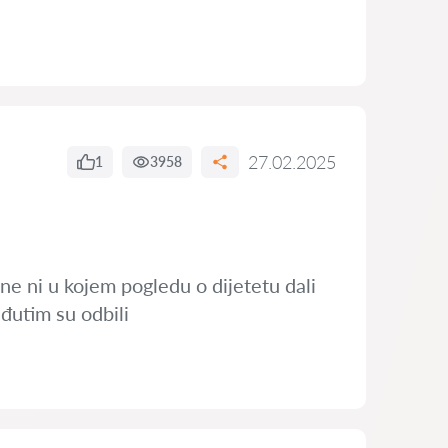
27.02.2025
1
3958
ine ni u kojem pogledu o dijetetu dali
eđutim su odbili