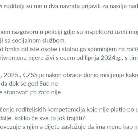
i roditelji su me u dva navrata prijavili za nasilje 
m razgovoru u policiji gdje su inspektoru uzeli moj i
nji sa socijalnom službom.
braka od iste osobe i stalno ga spominjem na ročiš
privremene mjere živi s ocem od lipnja 2024.g., s tim
, 2025., CZSS je nakon obrade donio mišljenje kako 
e da dok se god Sud ne
e stanovati pa zato nije
ačenje roditeljskih kompetemcija koje nije platio po 
lje, koliko će sve to još trajati?
ovezuje s njim a dijete zaslužuje da ima mene kao 