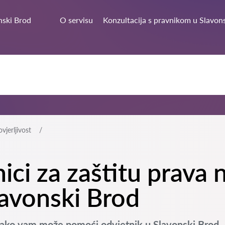
nski Brod
O servisu
Konzultacija s pravnikom u Slavon
vjerljivost
nici za zaštitu prava 
lavonski Brod
: Kako vam može pomoći odvjetnik u Slavonski Brod