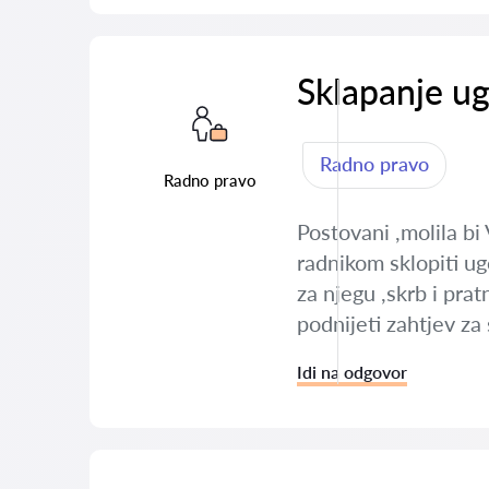
Sklapanje u
Radno pravo
Radno pravo
Postovani ,molila bi
radnikom sklopiti u
za njegu ,skrb i pra
podnijeti zahtjev z
Idi na odgovor