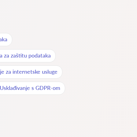
aka
ka za zaštitu podataka
je za internetske usluge
Usklađivanje s GDPR-om