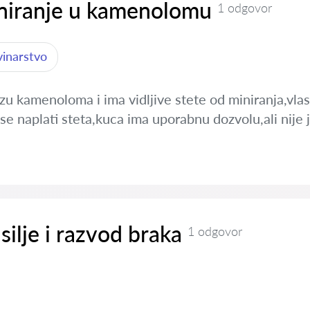
iniranje u kamenolomu
1 odgovor
vinarstvo
izu kamenoloma i ima vidljive stete od miniranja,vl
a se naplati steta,kuca ima uporabnu dozvolu,ali nije
silje i razvod braka
1 odgovor