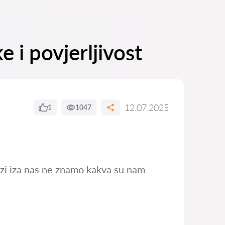
 i povjerljivost
12.07.2025
1
1047
lazi iza nas ne znamo kakva su nam