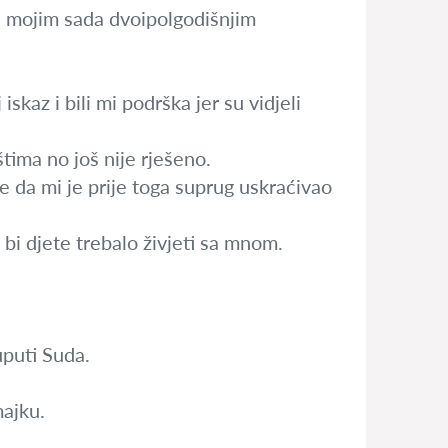
nad mojim sada dvoipolgodišnjim
skaz i bili mi podrška jer su vidjeli
tima no još nije rješeno.
e da mi je prije toga suprug uskraćivao
bi djete trebalo živjeti sa mnom.
uputi Suda.
majku.