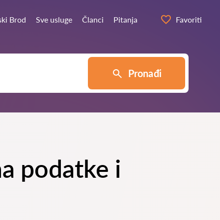
ski Brod
Sve usluge
Članci
Pitanja
Favoriti
Pronađi
na podatke i