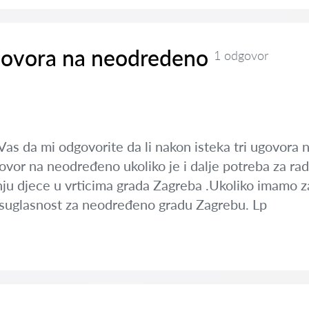
govora na neodredeno
1 odgovor
 Vas da mi odgovorite da li nakon isteka tri ugovor
govor na neodređeno ukoliko je i dalje potreba za r
tnju djece u vrticima grada Zagreba .Ukoliko imamo z
a suglasnost za neodređeno gradu Zagrebu. Lp