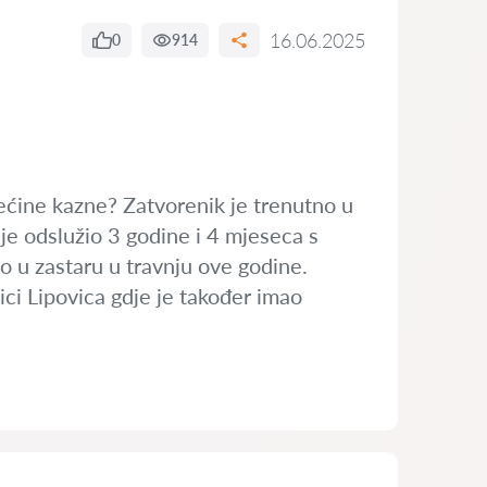
16.06.2025
0
914
rećine kazne? Zatvorenik je trenutno u
je odslužio 3 godine i 4 mjeseca s
ao u zastaru u travnju ove godine.
ici Lipovica gdje je također imao