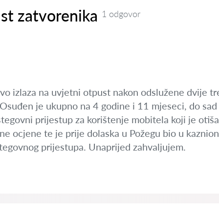
st zatvorenika
1 odgovor
avo izlaza na uvjetni otpust nakon odslužene dvije t
 Osuđen je ukupno na 4 godine i 11 mjeseci, do sad 
tegovni prijestup za korištenje mobitela koji je otiš
ne ocjene te je prije dolaska u Požegu bio u kaznion
stegovnog prijestupa. Unaprijed zahvaljujem.