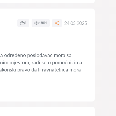
24.03.2025
1
1801
a na određeno poslodavac mora sa
adnim mjestom, radi se o pomoćnicima
akonski pravo da li ravnateljica mora