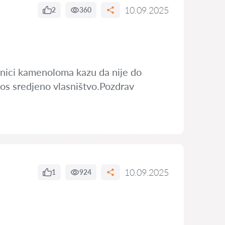
10.09.2025
2
360
asnici kamenoloma kazu da nije do
 jos sredjeno vlasništvo.Pozdrav
10.09.2025
1
924