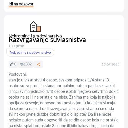
Idi na odgovor
Nekretnine i građevinarstvo
Razvrgavanje suvlasnistva
1 odgovor
Nekretnine i građevinarstvo
0
1332
15.07.2025
Postovani,
stan je u vlasnistvu 4 osobe, svakom pripada 1/4 stana. 3
osobe su za prodaju stana normalnim putem pa da se svakoj
(znaci svima jednako 4/4) osobe isplati njegova cetvrtina dok 1
osoba ne zeli i ne pristaje na nista. Zanima me koja je najbolja
opcija za rjesenje, odnosno pretpostavljam u krajnjem slucaju
da se mora na sud radi razvrgavanja suvlasnistva pa ce onda
svi nakon javne drazbe dobiti isti dio isplate? Da li se moze
nekako putem suda dogovoriti da se dio osobe koja ne pristaje
na nista isplati od ostale 3 osobe ili bilo kakav drugi nacin da