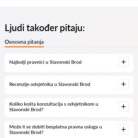
Ljudi također pitaju:
Osnovna pitanja
Najbolji pravnici u Slavonski Brod
Imamo popis najboljih pravnika u Slavonski Brod s potpunim
Recenzije odvjetnika u Slavonski Brod
informacijama. Cijene, recenzije, telefonski brojevi i adrese.
Na našoj platformi prikupljamo stvarne recenzije o
Koliko košta konzultacija s odvjetnikom u
odvjetnicima. Ne brišemo negativne recenzije niti postoji
Slavonski Brod?
mogućnost njihovog lažnog povećavanja.
Konzultacije s odvjetnicima u Slavonski Brod kreću se od 50
Može li se dobiti besplatna pravna usluga u
eur pa nadalje (cijene mogu varirati ovisno o složenosti pitanja
Slavonski Brod?
i obliku odgovora).