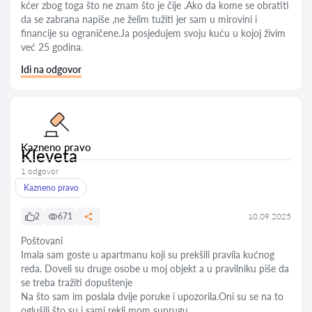
kćer zbog toga što ne znam što je čije .Ako da kome se obratiti
da se zabrana napiše ,ne želim tužiti jer sam u mirovini i
financije su ograničene.Ja posjedujem svoju kuću u kojoj živim
već 25 godina.
Idi na odgovor
Kazneno pravo
Kleveta
1 odgovor
Kazneno pravo
2
671
10.09.2025
Poštovani
Imala sam goste u apartmanu koji su prekšili pravila kućnog
reda. Doveli su druge osobe u moj objekt a u pravilniku piše da
se treba tražiti dopuštenje
Na što sam im poslala dvije poruke i upozorila.Oni su se na to
oglušili što su i sami rekli mom suprugu