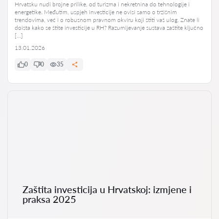
Hrvatsku nudi brojne prilike, od turizma i nekretnina do tehnologije i
energetike. Međutim, uspjeh investicije ne ovisi samo o tržišnim
trendovima, već i o robusnom pravnom okviru koji štiti vaš ulog. Znate li
doista kako se štite investicije u RH? Razumijevanje sustava zaštite ključno
[…]
13.01.2026
0
0
35
Zaštita investicija u Hrvatskoj: izmjene i
praksa 2025