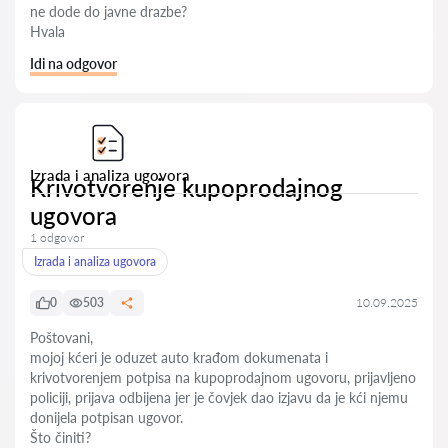
ne dode do javne drazbe?
Hvala
Idi na odgovor
Izrada i analiza ugovora
Krivotvorenje kupoprodajnog
ugovora
1 odgovor
Izrada i analiza ugovora
0
503
10.09.2025
Poštovani,
mojoj kćeri je oduzet auto krađom dokumenata i
krivotvorenjem potpisa na kupoprodajnom ugovoru, prijavljeno
policiji, prijava odbijena jer je čovjek dao izjavu da je kći njemu
donijela potpisan ugovor.
Što činiti?