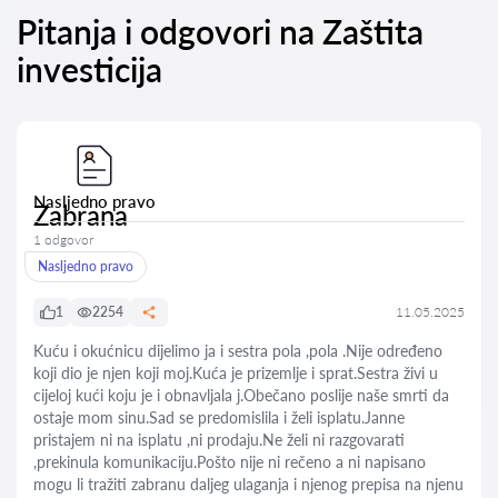
Pitanja i odgovori na Zaštita
investicija
Nasljedno pravo
Zabrana
1 odgovor
Nasljedno pravo
1
2254
11.05.2025
Kuću i okućnicu dijelimo ja i sestra pola ,pola .Nije određeno
koji dio je njen koji moj.Kuća je prizemlje i sprat.Sestra živi u
cijeloj kući koju je i obnavljala j.Obečano poslije naše smrti da
ostaje mom sinu.Sad se predomislila i želi isplatu.Janne
pristajem ni na isplatu ,ni prodaju.Ne želi ni razgovarati
,prekinula komunikaciju.Pošto nije ni rečeno a ni napisano
mogu li tražiti zabranu daljeg ulaganja i njenog prepisa na njenu