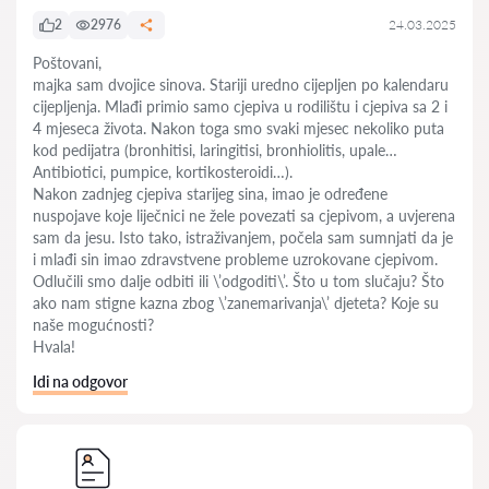
2
2976
24.03.2025
Poštovani,
majka sam dvojice sinova. Stariji uredno cijepljen po kalendaru
cijepljenja. Mlađi primio samo cjepiva u rodilištu i cjepiva sa 2 i
4 mjeseca života. Nakon toga smo svaki mjesec nekoliko puta
kod pedijatra (bronhitisi, laringitisi, bronhiolitis, upale…
Antibiotici, pumpice, kortikosteroidi…).
Nakon zadnjeg cjepiva starijeg sina, imao je određene
nuspojave koje liječnici ne žele povezati sa cjepivom, a uvjerena
sam da jesu. Isto tako, istraživanjem, počela sam sumnjati da je
i mlađi sin imao zdravstvene probleme uzrokovane cjepivom.
Odlučili smo dalje odbiti ili \’odgoditi\’. Što u tom slučaju? Što
ako nam stigne kazna zbog \’zanemarivanja\’ djeteta? Koje su
naše mogućnosti?
Hvala!
Idi na odgovor