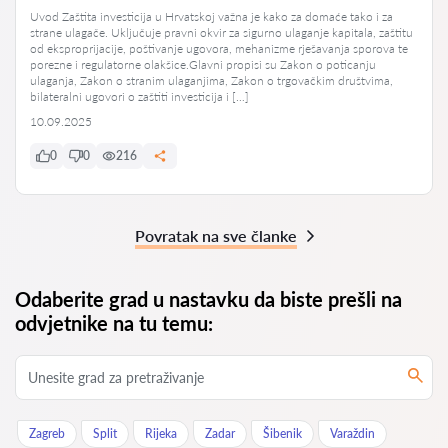
Uvod Zaštita investicija u Hrvatskoj važna je kako za domaće tako i za
strane ulagače. Uključuje pravni okvir za sigurno ulaganje kapitala, zaštitu
od eksproprijacije, poštivanje ugovora, mehanizme rješavanja sporova te
porezne i regulatorne olakšice.Glavni propisi su Zakon o poticanju
ulaganja, Zakon o stranim ulaganjima, Zakon o trgovačkim društvima,
bilateralni ugovori o zaštiti investicija i […]
10.09.2025
0
0
216
Povratak na sve članke
Odaberite grad u nastavku da biste prešli na
odvjetnike na tu temu:
Zagreb
Split
Rijeka
Zadar
Šibenik
Varaždin