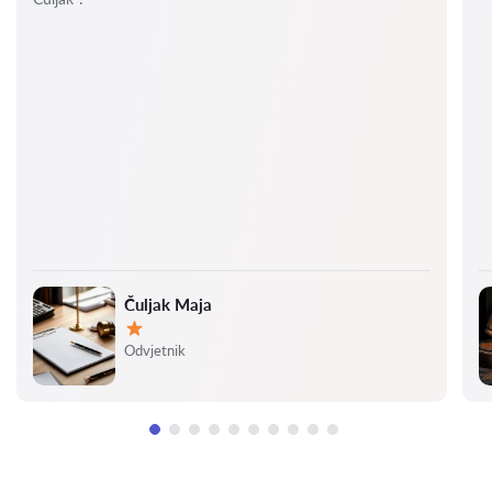
Čuljak Maja
Ocjena:
Odvjetnik