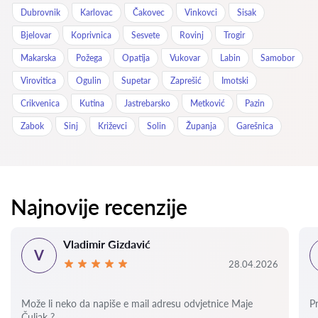
Dubrovnik
Karlovac
Čakovec
Vinkovci
Sisak
Bjelovar
Koprivnica
Sesvete
Rovinj
Trogir
Makarska
Požega
Opatija
Vukovar
Labin
Samobor
Virovitica
Ogulin
Supetar
Zaprešić
Imotski
Crikvenica
Kutina
Jastrebarsko
Metković
Pazin
Zabok
Sinj
Križevci
Solin
Županja
Garešnica
Najnovije recenzije
Vladimir Gizdavić
V
28.04.2026
Može li neko da napiše e mail adresu odvjetnice Maje
P
Čuljak ?