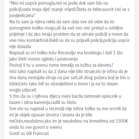
“Nisi mi uopće pomogla,nisi se javila dok sam bio na
policiji,sada moja riječ manje vrijedi.Šteta za tebe,suocit ćeš se s
posljedicama”
Na to sam ja njima rekla da sam dala sve od sebe da im
pomognem koliko mogu,ali da sad ovo već prelazi u ozbiljne
prijetnje i da ako imaju problem da se obrate policiji a mene da
vise nisu kontaktirali.Rekli su da su prijavili policiji,policija uopće
nije dolazila
Napisali su mi toliko lošu Recenziju ma bookingu i dali 1 što
jako šteti mome ugledu i poslovanju
Postoji li tu u svemu tome temelja za tužbu za klevetu?
Isto tako napisali su da 2 dana nije bilo struje,sto je istina da je
dva dana nestajala struja na par sati,ali zbog požara koji je bio u
blizini,isto tako bili su obaviješteni o tome i ja na to nisam
mogla utjecati
S tim da su i njihova dijeca meni bacila betonski oplocnik u
bazen i sitna kamenja,radili su štetu
Sve sto su napisali u recenziji nije istina toliko su me ocrnili da
mi je objek opasan iznutra i izvana da je bilo
nečisto,neudobno,ako im je neudobno na krevetima od 1500€
onda to sve govori o svemu
Gosti su bili Francuzi