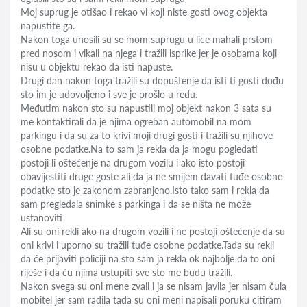
Moj suprug je otišao i rekao vi koji niste gosti ovog objekta
napustite ga.
Nakon toga unosili su se mom suprugu u lice mahali prstom
pred nosom i vikali na njega i tražili isprike jer je osobama koji
nisu u objektu rekao da isti napuste.
Drugi dan nakon toga tražili su dopuštenje da isti ti gosti dođu
sto im je udovoljeno i sve je prošlo u redu.
Međutim nakon sto su napustili moj objekt nakon 3 sata su
me kontaktirali da je njima ogreban automobil na mom
parkingu i da su za to krivi moji drugi gosti i tražili su njihove
osobne podatke.Na to sam ja rekla da ja mogu pogledati
postoji li oštećenje na drugom vozilu i ako isto postoji
obavijestiti druge goste ali da ja ne smijem davati tuđe osobne
podatke sto je zakonom zabranjeno.Isto tako sam i rekla da
sam pregledala snimke s parkinga i da se ništa ne može
ustanoviti
Ali su oni rekli ako na drugom vozili i ne postoji oštećenje da su
oni krivi i uporno su tražili tuđe osobne podatke.Tada su rekli
da će prijaviti policiji na sto sam ja rekla ok najbolje da to oni
riješe i da ću njima ustupiti sve sto me budu tražili.
Nakon svega su oni mene zvali i ja se nisam javila jer nisam čula
mobitel jer sam radila tada su oni meni napisali poruku citiram