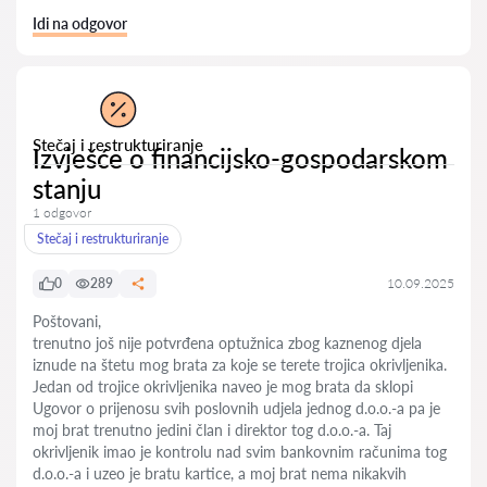
Idi na odgovor
Stečaj i restrukturiranje
Izvješće o financijsko-gospodarskom
stanju
1 odgovor
Stečaj i restrukturiranje
0
289
10.09.2025
Poštovani,
trenutno još nije potvrđena optužnica zbog kaznenog djela
iznude na štetu mog brata za koje se terete trojica okrivljenika.
Jedan od trojice okrivljenika naveo je mog brata da sklopi
Ugovor o prijenosu svih poslovnih udjela jednog d.o.o.-a pa je
moj brat trenutno jedini član i direktor tog d.o.o.-a. Taj
okrivljenik imao je kontrolu nad svim bankovnim računima tog
d.o.o.-a i uzeo je bratu kartice, a moj brat nema nikakvih