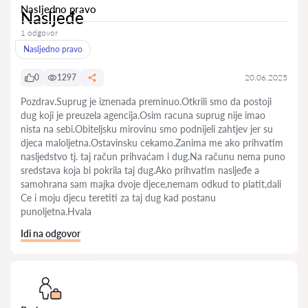
Nasljedno pravo
Nasljeđe
1 odgovor
Nasljedno pravo
0
1297
20.06.2025
Pozdrav.Suprug je iznenada preminuo.Otkrili smo da postoji
dug koji je preuzela agencija.Osim racuna suprug nije imao
nista na sebi.Obiteljsku mirovinu smo podnijeli zahtjev jer su
djeca maloljetna.Ostavinsku cekamo.Zanima me ako prihvatim
nasljedstvo tj. taj račun prihvaćam i dug.Na računu nema puno
sredstava koja bi pokrila taj dug.Ako prihvatim nasljeđe a
samohrana sam majka dvoje djece,nemam odkud to platit,dali
Ce i moju djecu teretiti za taj dug kad postanu
punoljetna.Hvala
Idi na odgovor