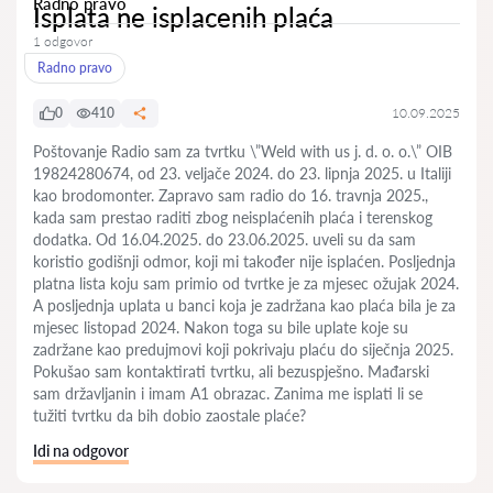
Radno pravo
Isplata ne isplacenih plaća
1 odgovor
Radno pravo
0
410
10.09.2025
Poštovanje Radio sam za tvrtku \”Weld with us j. d. o. o.\” OIB
19824280674, od 23. veljače 2024. do 23. lipnja 2025. u Italiji
kao brodomonter. Zapravo sam radio do 16. travnja 2025.,
kada sam prestao raditi zbog neisplaćenih plaća i terenskog
dodatka. Od 16.04.2025. do 23.06.2025. uveli su da sam
koristio godišnji odmor, koji mi također nije isplaćen. Posljednja
platna lista koju sam primio od tvrtke je za mjesec ožujak 2024.
A posljednja uplata u banci koja je zadržana kao plaća bila je za
mjesec listopad 2024. Nakon toga su bile uplate koje su
zadržane kao predujmovi koji pokrivaju plaću do siječnja 2025.
Pokušao sam kontaktirati tvrtku, ali bezuspješno. Mađarski
sam državljanin i imam A1 obrazac. Zanima me isplati li se
tužiti tvrtku da bih dobio zaostale plaće?
Idi na odgovor