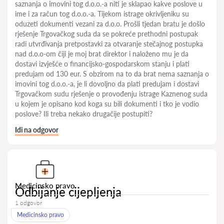
saznanja o imovini tog d.o.o.-a niti je sklapao kakve poslove u
ime i za račun tog d.o.o.-a. Tijekom istrage okrivljeniku su
oduzeti dokumenti vezani za d.o.o. Prošli tjedan bratu je došlo
rješenje Trgovačkog suda da se pokreće prethodni postupak
radi utvrđivanja pretpostavki za otvaranje stečajnog postupka
nad d.o.o-om čiji je moj brat direktor i naloženo mu je da
dostavi izvješće o financijsko-gospodarskom stanju i plati
predujam od 130 eur. S obzirom na to da brat nema saznanja o
imovini tog d.o.o.-a, je li dovoljno da plati predujam i dostavi
Trgovačkom sudu rješenje o provođenju istrage Kaznenog suda
u kojem je opisano kod koga su bili dokumenti i tko je vodio
poslove? Ili treba nekako drugačije postupiti?
Idi na odgovor
Medicinsko pravo
Odbijanje cijepljenja
1 odgovor
Medicinsko pravo