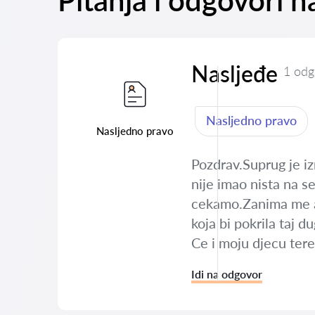
Pitanja i odgovori 
Nasljeđe
1 odg
Nasljedno pravo
Nasljedno pravo
Pozdrav.Suprug je i
nije imao nista na s
cekamo.Zanima me ak
koja bi pokrila taj
Ce i moju djecu tere
Idi na odgovor