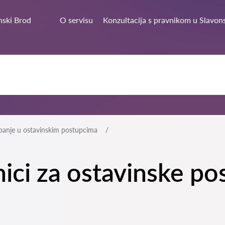
nski Brod
O servisu
Konzultacija s pravnikom u Slavon
panje u ostavinskim postupcima
nici za ostavinske p