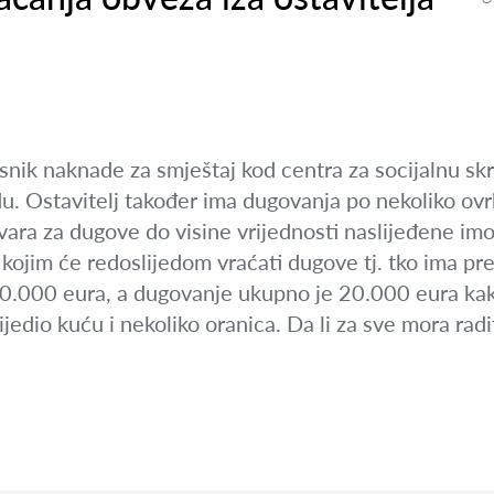
risnik naknade za smještaj kod centra za socijalnu sk
. Ostavitelj također ima dugovanja po nekoliko ovrh
ara za dugove do visine vrijednosti naslijeđene imo
kojim će redoslijedom vraćati dugove tj. tko ima pre
10.000 eura, a dugovanje ukupno je 20.000 eura kako
ijedio kuću i nekoliko oranica. Da li za sve mora radi