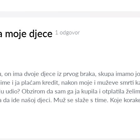
a moje djece
1 odgovor
u, on ima dvoje djece iz prvog braka, skupa imamo 
ime i ja plaćam kredit, nakon moje i muževe smrti ka
u udio? Obzirom da sam ga ja kupila i otplatila želim
a da ide našoj djeci. Muž se slaže s time. Koje kor