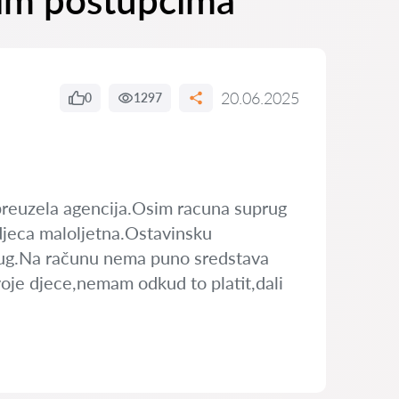
kim postupcima
20.06.2025
0
1297
 preuzela agencija.Osim racuna suprug
 djeca maloljetna.Ostavinsku
 dug.Na računu nema puno sredstava
voje djece,nemam odkud to platit,dali