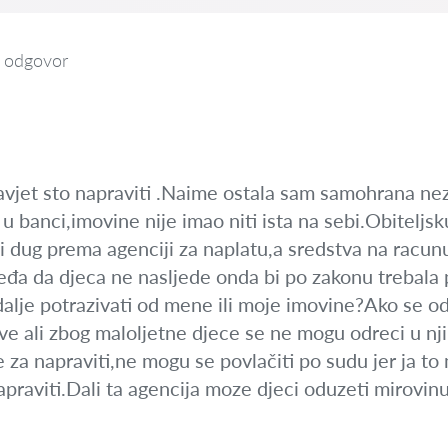
 odgovor
savjet sto napraviti .Naime ostala sam samohrana n
 u banci,imovine nije imao niti ista na sebi.Obitel
ji dug prema agenciji za naplatu,a sredstva na racun
jeđa da djeca ne nasljede onda bi po zakonu trebala p
dalje potrazivati od mene ili moje imovine?Ako se 
ve ali zbog maloljetne djece se ne mogu odreci u nj
je za napraviti,ne mogu se povlačiti po sudu jer ja to
praviti.Dali ta agencija moze djeci oduzeti mirovin