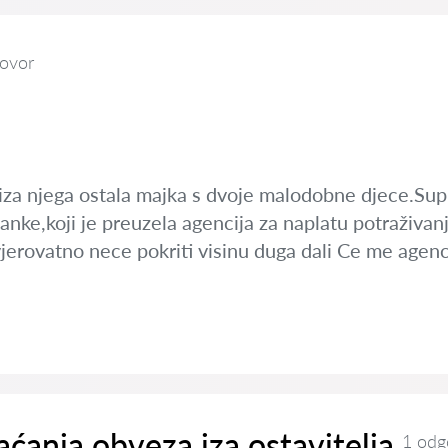
ovor
iza njega ostala majka s dvoje malodobne djece.Su
banke,koji je preuzela agencija za naplatu potraživa
jerovatno nece pokriti visinu duga dali Ce me agencija
aćanja obveza iza ostavitelja
1 odg