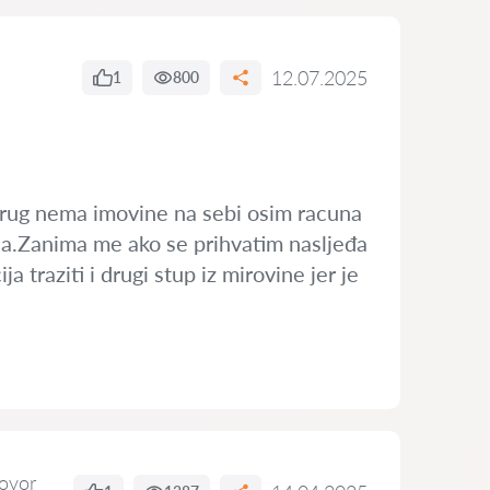
12.07.2025
1
800
prug nema imovine na sebi osim racuna
nja.Zanima me ako se prihvatim nasljeđa
 traziti i drugi stup iz mirovine jer je
ovor