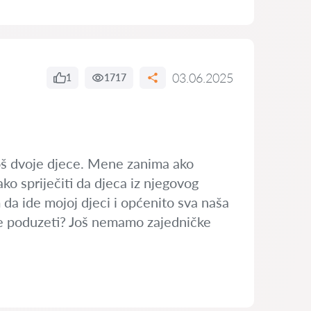
03.06.2025
1
1717
još dvoje djece. Mene zanima ako
ko spriječiti da djeca iz njegovog
 da ide mojoj djeci i općenito sva naša
ake poduzeti? Još nemamo zajedničke