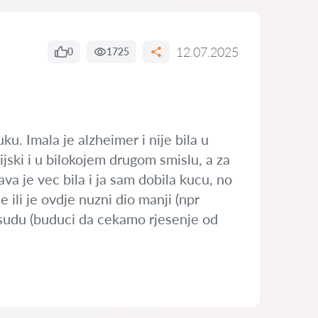
12.07.2025
0
1725
ku. Imala je alzheimer i nije bila u
cijski i u bilokojem drugom smislu, a za
va je vec bila i ja sam dobila kucu, no
 ili je ovdje nuzni dio manji (npr
presudu (buduci da cekamo rjesenje od