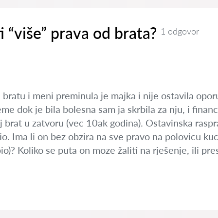
i “više” prava od brata?
1 odgovor
: bratu i meni preminula je majka i nije ostavila oporu
jeme dok je bila bolesna sam ja skrbila za nju, i finan
j brat u zatvoru (vec 10ak godina). Ostavinska raspra
io. Ima li on bez obzira na sve pravo na polovicu kuce
bio)? Koliko se puta on moze žaliti na rješenje, ili 