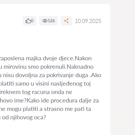
10.09.2025
0
526
ezaposlena majka dvoje djece.Nakon
jsku mirovinu smo pokrenuli.Naknadno
u nisu dovoljna za pokrivanje duga .Ako
latiti samo u visini nasljeđenog toj
odreknem tog racuna onda ne
ihovo ime?Kako ide procedura dalje za
 ne mogu platiti a strasno me pati ta
u od njihovog oca?