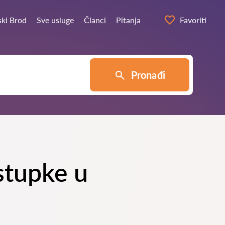
ski Brod
Sve usluge
Članci
Pitanja
Favoriti
Pronađi
ostupke u