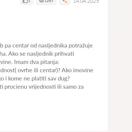
14.04.2025
1
1287
rb pa centar od nasljednika potražuje
a. Ako se nasljednik prihvati
vine. Imam dva pitanja:
dnost( ovrhe ili centar)? Ako imovine
 i kome ne platiti sav dug?
ti procienu vrijednosti ili samo za