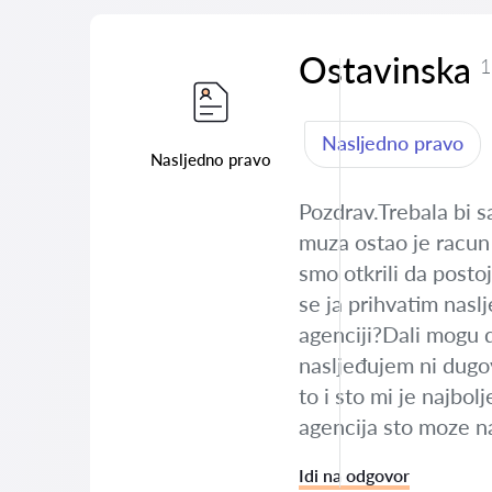
Ostavinska
1
Nasljedno pravo
Nasljedno pravo
Pozdrav.Trebala bi 
muza ostao je racun
smo otkrili da posto
se ja prihvatim nasl
agenciji?Dali mogu 
nasljeđujem ni dugo
to i sto mi je najbol
agencija sto moze na
Idi na odgovor