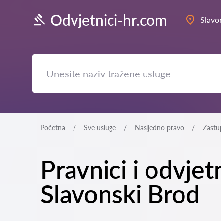
Odvjetnici-hr.com
Slavo
Početna
Sve usluge
Nasljedno pravo
Zastu
Pravnici i odvjet
Slavonski Brod