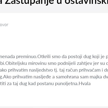
na Zastupanje u ostavins
ovor
znenada preminuo.Otkrili smo da postoji dug koji je
ebi.Obiteljsku mirovinu smo podnijeli zahtjev jer su
o prihvatim nasljedstvo tj. taj račun prihvaćam i
 dug.Ako prihvatim nasljeđe a samohrana sam majka d
titi za taj dug kad postanu punoljetna.Hvala