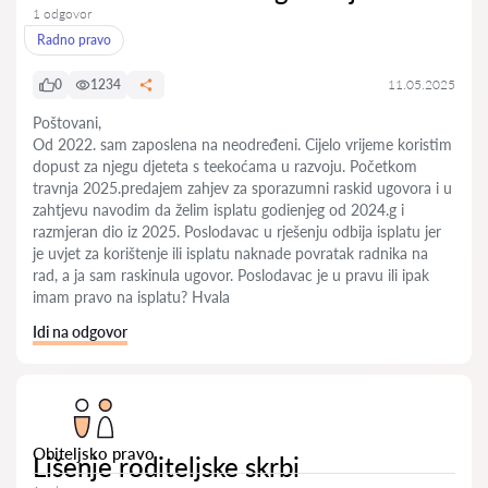
1 odgovor
Radno pravo
0
1234
11.05.2025
Poštovani,
Od 2022. sam zaposlena na neodređeni. Cijelo vrijeme koristim
dopust za njegu djeteta s teekoćama u razvoju. Početkom
travnja 2025.predajem zahjev za sporazumni raskid ugovora i u
zahtjevu navodim da želim isplatu godienjeg od 2024.g i
razmjeran dio iz 2025. Poslodavac u rješenju odbija isplatu jer
je uvjet za korištenje ili isplatu naknade povratak radnika na
rad, a ja sam raskinula ugovor. Poslodavac je u pravu ili ipak
imam pravo na isplatu? Hvala
Idi na odgovor
Obiteljsko pravo
Lišenje roditeljske skrbi