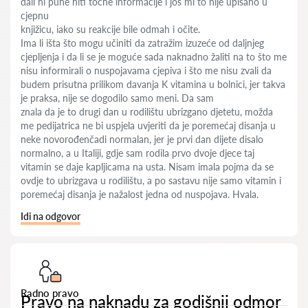
dali ni pune niti točne informacije i još mi to nije upisano u
cjepnu
knjižicu, iako su reakcije bile odmah i očite.
Ima li išta što mogu učiniti da zatražim izuzeće od daljnjeg
cjepljenja i da li se je moguće sada naknadno žaliti na to što me
nisu informirali o nuspojavama cjepiva i što me nisu zvali da
budem prisutna prilikom davanja K vitamina u bolnici, jer takva
je praksa, nije se dogodilo samo meni. Da sam
znala da je to drugi dan u rodilištu ubrizgano djetetu, možda
me pedijatrica ne bi uspjela uvjeriti da je poremećaj disanja u
neke novorođenčadi normalan, jer je prvi dan dijete disalo
normalno, a u Italiji, gdje sam rodila prvo dvoje djece taj
vitamin se daje kapljicama na usta. Nisam imala pojma da se
ovdje to ubrizgava u rodilištu, a po sastavu nije samo vitamin i
poremećaj disanja je nažalost jedna od nuspojava. Hvala.
Idi na odgovor
Radno pravo
Pravo na naknadu za godišnji odmor