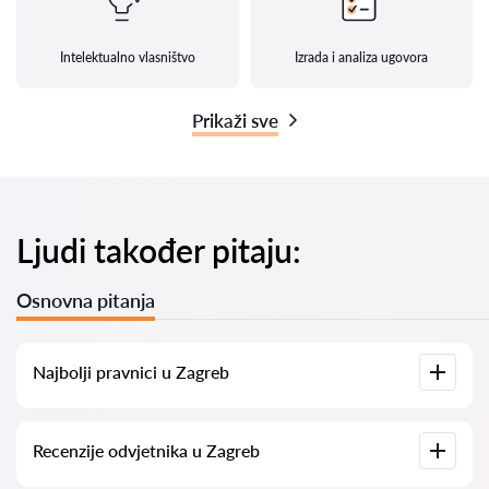
Intelektualno vlasništvo
Izrada i analiza ugovora
Prikaži sve
Ljudi također pitaju:
Osnovna pitanja
Najbolji pravnici u Zagreb
Imamo popis najboljih pravnika u Zagreb s potpunim
Recenzije odvjetnika u Zagreb
informacijama. Cijene, recenzije, telefonski brojevi i adrese.