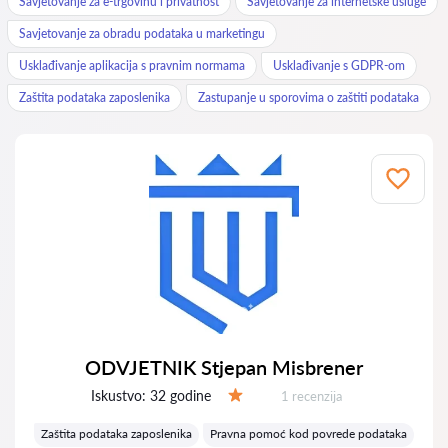
Savjetovanje za e-trgovinu i privatnost
Savjetovanje za internetske usluge
Savjetovanje za obradu podataka u marketingu
Usklađivanje aplikacija s pravnim normama
Usklađivanje s GDPR-om
Zaštita podataka zaposlenika
Zastupanje u sporovima o zaštiti podataka
ODVJETNIK Stjepan Misbrener
Iskustvo:
32 godine
Recenzija:
1 recenzija
Ocjena:
Zaštita podataka zaposlenika
Pravna pomoć kod povrede podataka