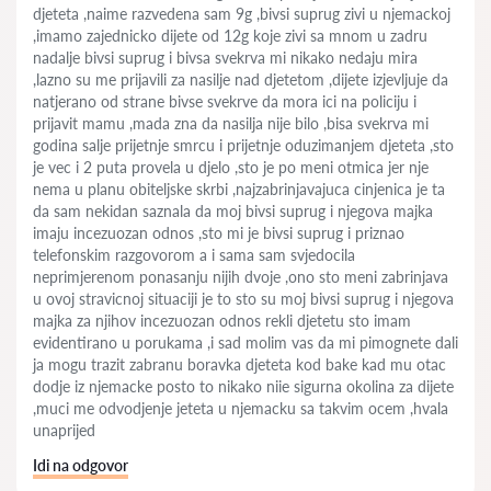
djeteta ,naime razvedena sam 9g ,bivsi suprug zivi u njemackoj
,imamo zajednicko dijete od 12g koje zivi sa mnom u zadru
nadalje bivsi suprug i bivsa svekrva mi nikako nedaju mira
,lazno su me prijavili za nasilje nad djetetom ,dijete izjevljuje da
natjerano od strane bivse svekrve da mora ici na policiju i
prijavit mamu ,mada zna da nasilja nije bilo ,bisa svekrva mi
godina salje prijetnje smrcu i prijetnje oduzimanjem djeteta ,sto
je vec i 2 puta provela u djelo ,sto je po meni otmica jer nje
nema u planu obiteljske skrbi ,najzabrinjavajuca cinjenica je ta
da sam nekidan saznala da moj bivsi suprug i njegova majka
imaju incezuozan odnos ,sto mi je bivsi suprug i priznao
telefonskim razgovorom a i sama sam svjedocila
neprimjerenom ponasanju nijih dvoje ,ono sto meni zabrinjava
u ovoj stravicnoj situaciji je to sto su moj bivsi suprug i njegova
majka za njihov incezuozan odnos rekli djetetu sto imam
evidentirano u porukama ,i sad molim vas da mi pimognete dali
ja mogu trazit zabranu boravka djeteta kod bake kad mu otac
dodje iz njemacke posto to nikako niie sigurna okolina za dijete
,muci me odvodjenje jeteta u njemacku sa takvim ocem ,hvala
unaprijed
Idi na odgovor