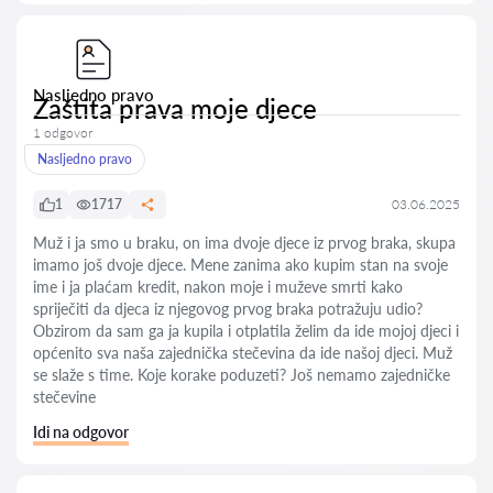
Nasljedno pravo
Zaštita prava moje djece
1 odgovor
Nasljedno pravo
1
1717
03.06.2025
Muž i ja smo u braku, on ima dvoje djece iz prvog braka, skupa
imamo još dvoje djece. Mene zanima ako kupim stan na svoje
ime i ja plaćam kredit, nakon moje i muževe smrti kako
spriječiti da djeca iz njegovog prvog braka potražuju udio?
Obzirom da sam ga ja kupila i otplatila želim da ide mojoj djeci i
općenito sva naša zajednička stečevina da ide našoj djeci. Muž
se slaže s time. Koje korake poduzeti? Još nemamo zajedničke
stečevine
Idi na odgovor