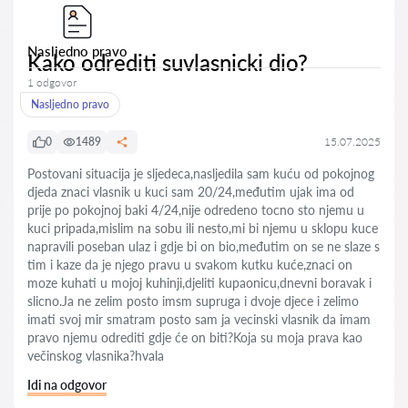
Nasljedno pravo
Kako odrediti suvlasnicki dio?
1 odgovor
Nasljedno pravo
0
1489
15.07.2025
Postovani situacija je sljedeca,nasljedila sam kuću od pokojnog
djeda znaci vlasnik u kuci sam 20/24,međutim ujak ima od
prije po pokojnoj baki 4/24,nije odredeno tocno sto njemu u
kuci pripada,mislim na sobu ili nesto,mi bi njemu u sklopu kuce
napravili poseban ulaz i gdje bi on bio,međutim on se ne slaze s
tim i kaze da je njego pravu u svakom kutku kuće,znaci on
moze kuhati u mojoj kuhinji,djeliti kupaonicu,dnevni boravak i
slicno.Ja ne zelim posto imsm supruga i dvoje djece i zelimo
imati svoj mir smatram posto sam ja vecinski vlasnik da imam
pravo njemu odrediti gdje će on biti?Koja su moja prava kao
večinskog vlasnika?hvala
Idi na odgovor