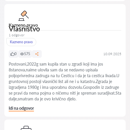
Kazneno pravo
Vlasnistvo
1 odgovor
Kazneno pravo
0
575
10.09.2025
Postovani,2022g sam kupila stan u zgradi koji ima jos
8stanova,naime ulovila sam da se nedavno upisala
poljoprivredna zadruga na tu Cesticu i da je ta cestica livada.U
gruntovnoj postoji vlasnički list ali ne i u katastru.Zgrada je
izgradjena 1980g i ima uporabnu dozvolu.Gospodin iz zadruge
se pravi da nema pojma o ničemu niti je spreman suradjivat.Sta
dalje,smatram da je ovo krivično djelo.
Idi na odgovor