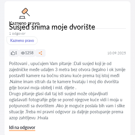
Kazneno pravo
Susjed snima moje dvorište
1 odgovor
Kazneno pravo
1
1258
10.09.2025
Poštovani , upućujem Vam pitanje :Dali susjed koji je od
zajedničke međe udaljen 3 metra bez otvora (legalno i ok )smije
postaviti kamere na bočnu stranu kuće prema toj istoj međi
.Naime imam sttrah da te kamere hvataju i moj dio dvorišta
gdje boravi moja obitelj i mld. dijete .
Drugo pitanje glasi dali taj isti susjed može objavljivati
oglašavati fotografije gdje se pored njegove kuće vidi i moja u
potpunosti sa dvorištem .Ako je moguće poslala bih vam i slike
situacije .Treba mi pravni odgovor za daljnje postupanje prema
azop zahtijevu .Hvala
Idi na odgovor