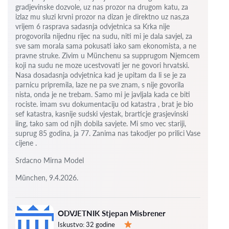
gradjevinske dozvole, uz nas prozor na drugom katu, za
izlaz mu sluzi krvni prozor na dizan je direktno uz nas,za
vrijem 6
rasprava sadasnja odvjetnica sa Krka nije
progovorila nijednu rijec na sudu, niti mi je dala savjel, za
sve sam morala sama pokusati iako sam ekonomista, a ne
pravne struke. Zivim u Münchenu sa supprugom Njemcem
koji na sudu ne moze ucestvovati jer ne govori hrvatski.
Nasa dosadasnja odvjetnica kad je upitam da li se je za
parnicu pripremila, laze ne pa sve znam, s nije govorila
nista, onda je ne trebam. Samo mi je javljala kada ce biti
rociste.
imam svu dokumentaciju od katastra , brat je bio
sef katastra, kasnije sudski vjestak, brarticje grasjevinski
iing, tako sam od njih dobila savjete.
Mi smo vec stariji,
suprug 85 godina, ja 77.
Zanima nas takodjer po prilici Vase
cijene .
Srdacno Mirna Model
München, 9.4.2026.
ODVJETNIK Stjepan Misbrener
Iskustvo:
32 godine