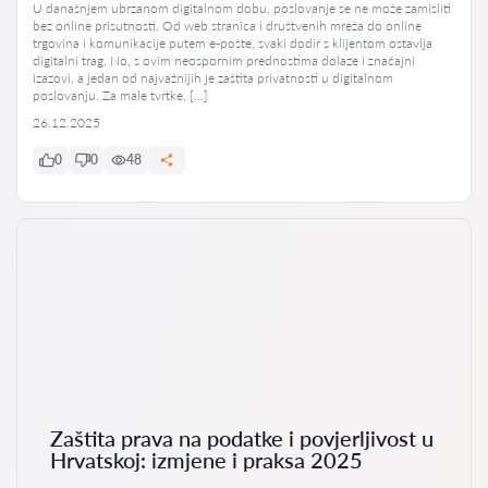
U današnjem ubrzanom digitalnom dobu, poslovanje se ne može zamisliti
bez online prisutnosti. Od web stranica i društvenih mreža do online
trgovina i komunikacije putem e-pošte, svaki dodir s klijentom ostavlja
digitalni trag. No, s ovim neospornim prednostima dolaze i značajni
izazovi, a jedan od najvažnijih je zaštita privatnosti u digitalnom
poslovanju. Za male tvrtke, […]
26.12.2025
0
0
48
Zaštita prava na podatke i povjerljivost u
Hrvatskoj: izmjene i praksa 2025