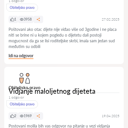
1 odgovor
Obiteljsko pravo
1
3958
27.02.2025
Poštovani ako otac dijete nije viđao više od 3godine i ne placa
niti se brine ni u kojem pogledu o dijetetu dali postoji
mogucnost da ga se lisi roditeljske skrbi, imala sam jedan sud
međutim su odbili
Idi na odgovor
Obiteljsko pravo
Vidjanje maloljetnog dijeteta
1 odgovor
Obiteljsko pravo
2
1969
19.04.2025
Postovani molila bih vas odgovor na pitanje u vezi vidjanja