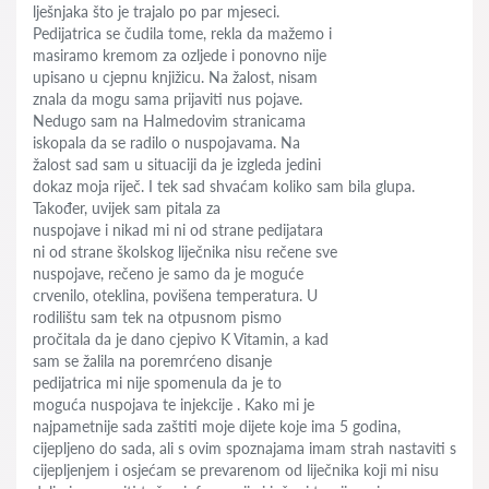
lješnjaka što je trajalo po par mjeseci.
Pedijatrica se čudila tome, rekla da mažemo i
masiramo kremom za ozljede i ponovno nije
upisano u cjepnu knjižicu. Na žalost, nisam
znala da mogu sama prijaviti nus pojave.
Nedugo sam na Halmedovim stranicama
iskopala da se radilo o nuspojavama. Na
žalost sad sam u situaciji da je izgleda jedini
dokaz moja riječ. I tek sad shvaćam koliko sam bila glupa.
Također, uvijek sam pitala za
nuspojave i nikad mi ni od strane pedijatara
ni od strane školskog liječnika nisu rečene sve
nuspojave, rečeno je samo da je moguće
crvenilo, oteklina, povišena temperatura. U
rodilištu sam tek na otpusnom pismo
pročitala da je dano cjepivo K Vitamin, a kad
sam se žalila na poremrćeno disanje
pedijatrica mi nije spomenula da je to
moguća nuspojava te injekcije . Kako mi je
najpametnije sada zaštiti moje dijete koje ima 5 godina,
cijepljeno do sada, ali s ovim spoznajama imam strah nastaviti s
cijepljenjem i osjećam se prevarenom od liječnika koji mi nisu