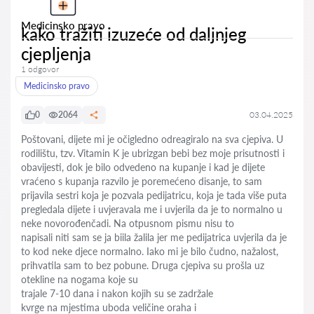
Medicinsko pravo
kako tražiti izuzeće od daljnjeg
cjepljenja
1 odgovor
Medicinsko pravo
0
2064
03.04.2025
Poštovani, dijete mi je očigledno odreagiralo na sva cjepiva. U
rodilištu, tzv. Vitamin K je ubrizgan bebi bez moje prisutnosti i
obavijesti, dok je bilo odvedeno na kupanje i kad je dijete
vraćeno s kupanja razvilo je poremećeno disanje, to sam
prijavila sestri koja je pozvala pedijatricu, koja je tada više puta
pregledala dijete i uvjeravala me i uvjerila da je to normalno u
neke novorođenčadi. Na otpusnom pismu nisu to
napisali niti sam se ja biila žalila jer me pedijatrica uvjerila da je
to kod neke djece normalno. Iako mi je bilo čudno, nažalost,
prihvatila sam to bez pobune. Druga cjepiva su prošla uz
otekline na nogama koje su
trajale 7-10 dana i nakon kojih su se zadržale
kvrge na mjestima uboda veličine oraha i