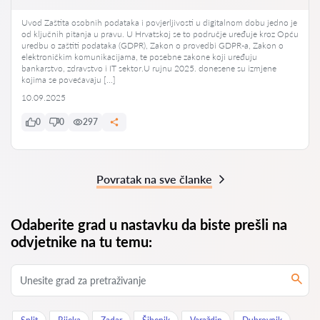
Uvod Zaštita osobnih podataka i povjerljivosti u digitalnom dobu jedno je
od ključnih pitanja u pravu. U Hrvatskoj se to područje uređuje kroz Opću
uredbu o zaštiti podataka (GDPR), Zakon o provedbi GDPR-a, Zakon o
elektroničkim komunikacijama, te posebne zakone koji uređuju
bankarstvo, zdravstvo i IT sektor.U rujnu 2025. donesene su izmjene
kojima se povećavaju […]
10.09.2025
0
0
297
Povratak na sve članke
Odaberite grad u nastavku da biste prešli na
odvjetnike na tu temu: