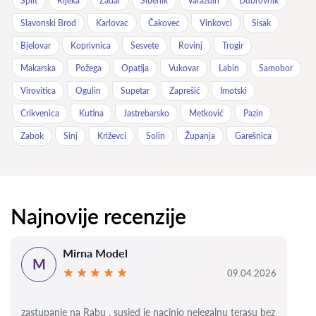
Split
Rijeka
Zadar
Šibenik
Varaždin
Dubrovnik
Slavonski Brod
Karlovac
Čakovec
Vinkovci
Sisak
Bjelovar
Koprivnica
Sesvete
Rovinj
Trogir
Makarska
Požega
Opatija
Vukovar
Labin
Samobor
Virovitica
Ogulin
Supetar
Zaprešić
Imotski
Crikvenica
Kutina
Jastrebarsko
Metković
Pazin
Zabok
Sinj
Križevci
Solin
Županja
Garešnica
Najnovije recenzije
Mirna Model
M
09.04.2026
zastupanje na Rabu , susjed je nacinio nelegalnu terasu bez