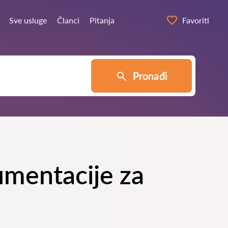
Sve usluge
Članci
Pitanja
Favoriti
Pronađi
umentacije za