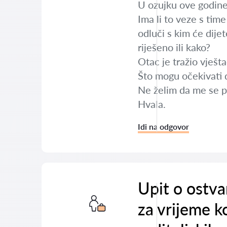
U ozujku ove godine
Ima li to veze s tim
odluči s kim će dijet
riješeno ili kako?
Otac je tražio vješt
Što mogu očekivati da
Ne želim da me se p
Hvala.
Idi na odgovor
Upit o ostva
za vrijeme ko