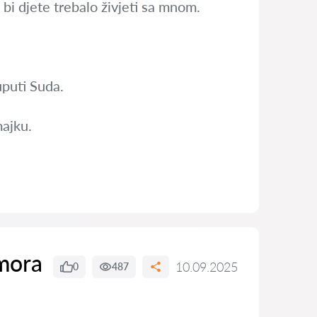
bi djete trebalo živjeti sa mnom.
uputi Suda.
majku.
dmora
10.09.2025
0
487