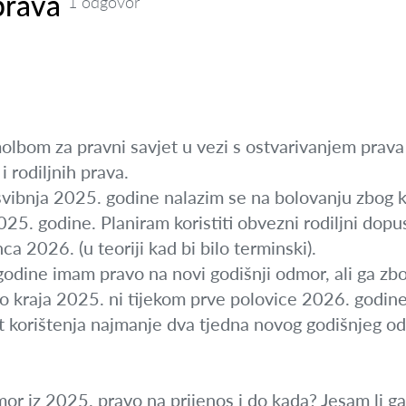
prava
1 odgovor
lbom za pravni savjet u vezi s ostvarivanjem prava 
i rodiljnih prava.
vibnja 2025. godine nalazim se na bolovanju zbog k
25. godine. Planiram koristiti obvezni rodiljni dopust
a 2026. (u teoriji kad bi bilo terminski).
godine imam pravo na novi godišnji odmor, ali ga zb
ni do kraja 2025. ni tijekom prve polovice 2026. godin
et korištenja najmanje dva tjedna novog godišnjeg o
dmor iz 2025. pravo na prijenos i do kada? Jesam li ga