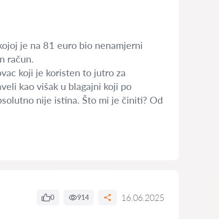
kojoj je na 81 euro bio nenamjerni
an račun.
c koji je koristen to jutro za
veli kao višak u blagajni koji po
olutno nije istina. Što mi je činiti? Od
16.06.2025
0
914