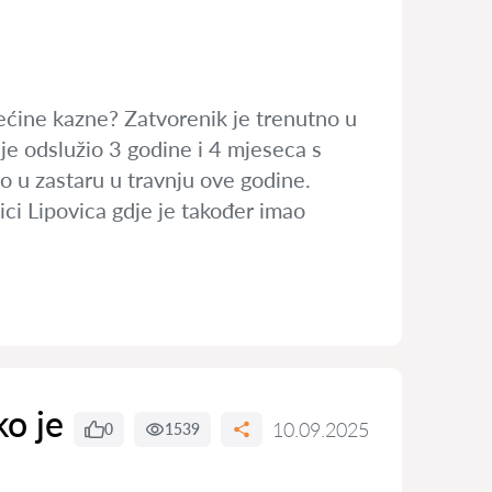
rećine kazne? Zatvorenik je trenutno u
je odslužio 3 godine i 4 mjeseca s
ao u zastaru u travnju ove godine.
ici Lipovica gdje je također imao
ko je
10.09.2025
0
1539