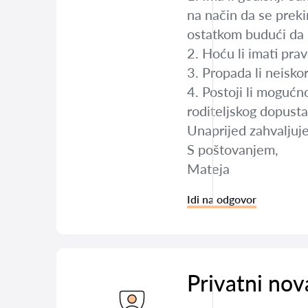
na način da se preki
ostatkom budući da 
2. Hoću li imati prav
3. Propada li neisko
4. Postoji li mogućno
roditeljskog dopust
Unaprijed zahvaljuj
S poštovanjem,
Mateja
Idi na odgovor
Privatni nov