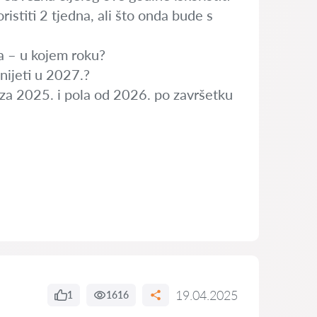
istiti 2 tjedna, ali što onda bude s
da – u kojem roku?
nijeti u 2027.?
la za 2025. i pola od 2026. po završetku
19.04.2025
1
1616