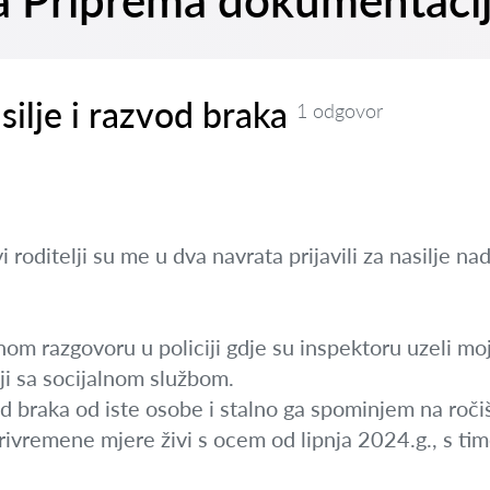
na Priprema dokumentacij
silje i razvod braka
1 odgovor
i roditelji su me u dva navrata prijavili za nasilje 
m razgovoru u policiji gdje su inspektoru uzeli moj i
nji sa socijalnom službom.
braka od iste osobe i stalno ga spominjem na ročiš
privremene mjere živi s ocem od lipnja 2024.g., s tim