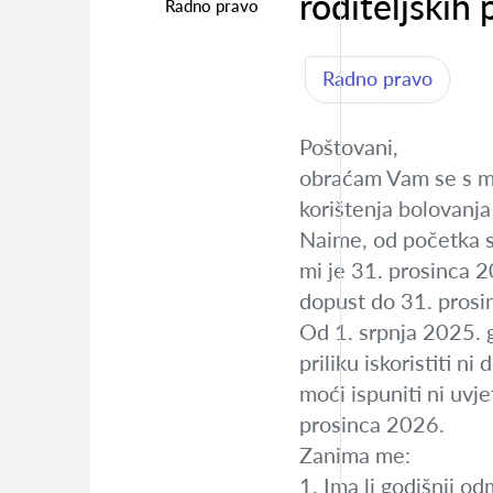
roditeljskih 
Radno pravo
Radno pravo
Poštovani,
obraćam Vam se s mo
korištenja bolovanja 
Naime, od početka s
mi je 31. prosinca 20
dopust do 31. prosinc
Od 1. srpnja 2025. 
priliku iskoristiti 
moći ispuniti ni uvj
prosinca 2026.
Zanima me:
1. Ima li godišnji o