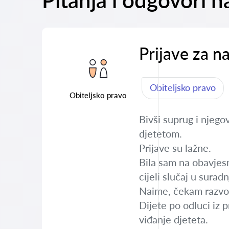
Pitanja i odgovori 
Prijave za na
Obiteljsko pravo
Obiteljsko pravo
Bivši suprug i njegov
djetetom.
Prijave su lažne.
Bila sam na obavjesno
cijeli slučaj u surad
Naime, čekam razvod 
Dijete po odluci iz 
viđanje djeteta.