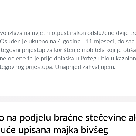
avo izlaza na uvjetni otpust nakon odslužene dvije t
 Osuđen je ukupno na 4 godine i 11 mjeseci, do sad 
tegovni prijestup za korištenje mobitela koji je otiš
ne ocjene te je prije dolaska u Požegu bio u kaznion
stegovnog prijestupa. Unaprijed zahvaljujem.
o na podjelu bračne stečevine a
kuće upisana majka bivšeg