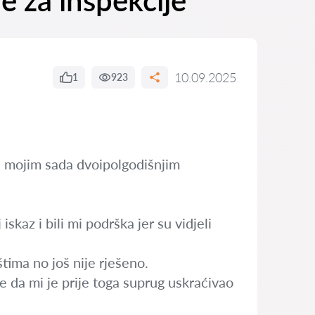
e za inspekcije
10.09.2025
1
923
nad mojim sada dvoipolgodišnjim
skaz i bili mi podrška jer su vidjeli
tima no još nije rješeno.
e da mi je prije toga suprug uskraćivao