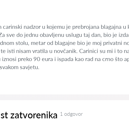
 carinski nadzor u kojemu je prebrojana blagajna u 
Za sve do jednu obavljenu uslugu taj dan, bio je izd
m stolu, metar od blagajne bio je moj privatni nova
 isti nisam vratila u novčanik. Carinici su mi i to na
iznosi preko 90 eura i ispada kao rad na crno što aps
 svakom savjetu.
st zatvorenika
1 odgovor