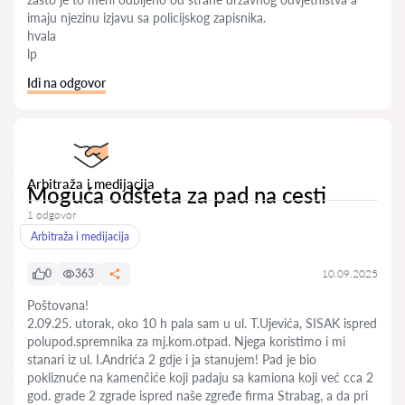
imaju njezinu izjavu sa policijskog zapisnika.
hvala
lp
Idi na odgovor
Arbitraža i medijacija
Moguća odšteta za pad na cesti
1 odgovor
Arbitraža i medijacija
0
363
10.09.2025
Poštovana!
2.09.25. utorak, oko 10 h pala sam u ul. T.Ujevića, SISAK ispred
polupod.spremnika za mj.kom.otpad. Njega koristimo i mi
stanari iz ul. I.Andrića 2 gdje i ja stanujem! Pad je bio
pokliznuće na kamenčiće koji padaju sa kamiona koji već cca 2
god. grade 2 zgrade ispred naše zgređe firma Strabag, a da pri