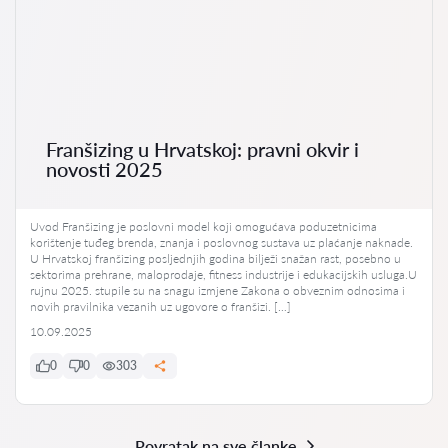
Franšizing u Hrvatskoj: pravni okvir i
novosti 2025
Uvod Franšizing je poslovni model koji omogućava poduzetnicima
korištenje tuđeg brenda, znanja i poslovnog sustava uz plaćanje naknade.
U Hrvatskoj franšizing posljednjih godina bilježi snažan rast, posebno u
sektorima prehrane, maloprodaje, fitness industrije i edukacijskih usluga.U
rujnu 2025. stupile su na snagu izmjene Zakona o obveznim odnosima i
novih pravilnika vezanih uz ugovore o franšizi. […]
10.09.2025
0
0
303
Povratak na sve članke