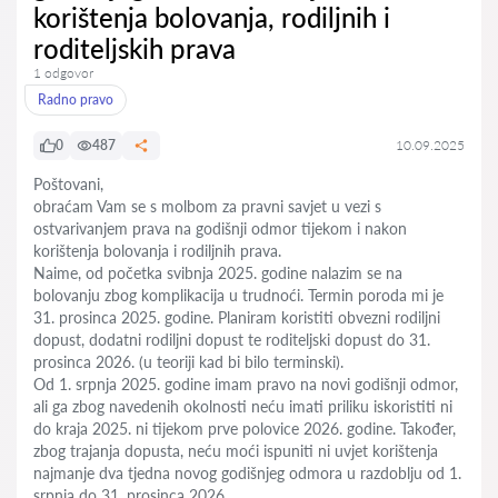
korištenja bolovanja, rodiljnih i
roditeljskih prava
1 odgovor
Radno pravo
0
487
10.09.2025
Poštovani,
obraćam Vam se s molbom za pravni savjet u vezi s
ostvarivanjem prava na godišnji odmor tijekom i nakon
korištenja bolovanja i rodiljnih prava.
Naime, od početka svibnja 2025. godine nalazim se na
bolovanju zbog komplikacija u trudnoći. Termin poroda mi je
31. prosinca 2025. godine. Planiram koristiti obvezni rodiljni
dopust, dodatni rodiljni dopust te roditeljski dopust do 31.
prosinca 2026. (u teoriji kad bi bilo terminski).
Od 1. srpnja 2025. godine imam pravo na novi godišnji odmor,
ali ga zbog navedenih okolnosti neću imati priliku iskoristiti ni
do kraja 2025. ni tijekom prve polovice 2026. godine. Također,
zbog trajanja dopusta, neću moći ispuniti ni uvjet korištenja
najmanje dva tjedna novog godišnjeg odmora u razdoblju od 1.
srpnja do 31. prosinca 2026.