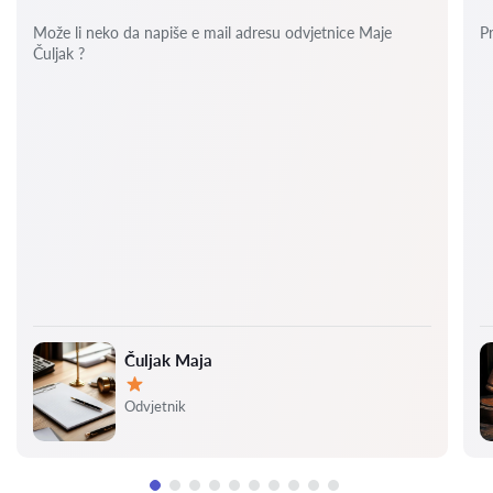
Može li neko da napiše e mail adresu odvjetnice Maje
P
Čuljak ?
Čuljak Maja
Ocjena:
Odvjetnik