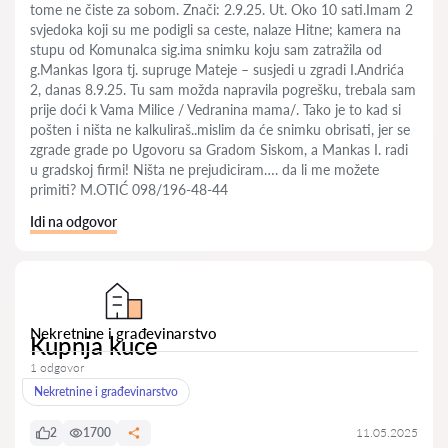
tome ne čiste za sobom. Znači: 2.9.25. Ut. Oko 10 sati.Imam 2
svjedoka koji su me podigli sa ceste, nalaze Hitne; kamera na
stupu od Komunalca sig.ima snimku koju sam zatražila od
g.Mankas Igora tj. supruge Mateje – susjedi u zgradi I.Andrića
2, danas 8.9.25. Tu sam možda napravila pogrešku, trebala sam
prije doći k Vama Milice / Vedranina mama/. Tako je to kad si
pošten i ništa ne kalkuliraš..mislim da će snimku obrisati, jer se
zgrade grade po Ugovoru sa Gradom Siskom, a Mankas I. radi
u gradskoj firmi! Ništa ne prejudiciram…. da li me možete
primiti? M.OTIĆ 098/196-48-44
Idi na odgovor
Nekretnine i građevinarstvo
Kupnja kuce
1 odgovor
Nekretnine i građevinarstvo
2
1700
11.05.2025