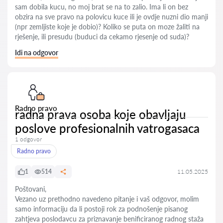
sam dobila kucu, no moj brat se na to zalio. Ima li on bez
obzira na sve pravo na polovicu kuce ili je ovdje nuzni dio manji
(npr zemljiste koje je dobio)? Koliko se puta on moze žaliti na
rješenje, ili presudu (buduci da cekamo rjesenje od suda)?
Idi na odgovor
Radno pravo
radna prava osoba koje obavljaju
poslove profesionalnih vatrogasaca
1 odgovor
Radno pravo
1
514
11.05.2025
Poštovani,
Vezano uz prethodno navedeno pitanje i vaš odgovor, molim
samo informaciju da li postoji rok za podnošenje pisanog
zahtjeva poslodavcu za priznavanje benificiranog radnog staža