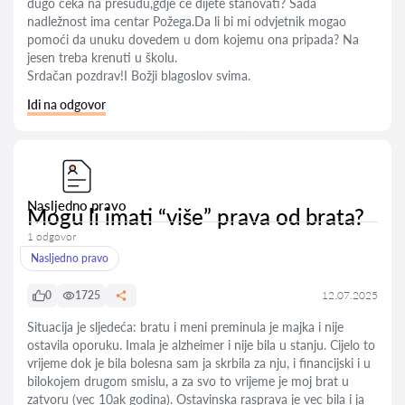
dugo čeka na presudu,gdje će dijete stanovati? Sada
nadležnost ima centar Požega.Da li bi mi odvjetnik mogao
pomoći da unuku dovedem u dom kojemu ona pripada? Na
jesen treba krenuti u školu.
Srdačan pozdrav!I Božji blagoslov svima.
Idi na odgovor
Nasljedno pravo
Mogu li imati “više” prava od brata?
1 odgovor
Nasljedno pravo
0
1725
12.07.2025
Situacija je sljedeća: bratu i meni preminula je majka i nije
ostavila oporuku. Imala je alzheimer i nije bila u stanju. Cijelo to
vrijeme dok je bila bolesna sam ja skrbila za nju, i financijski i u
bilokojem drugom smislu, a za svo to vrijeme je moj brat u
zatvoru (vec 10ak godina). Ostavinska rasprava je vec bila i ja