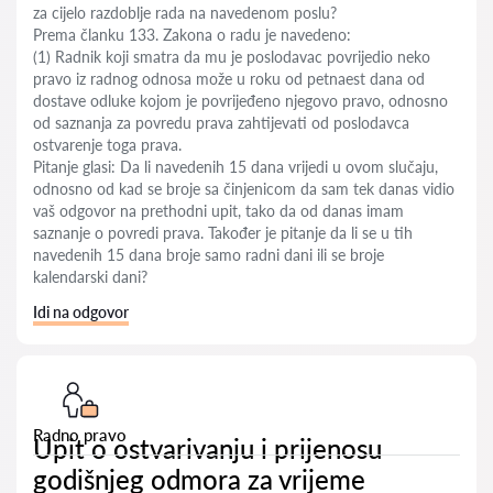
za cijelo razdoblje rada na navedenom poslu?
Prema članku 133. Zakona o radu je navedeno:
(1) Radnik koji smatra da mu je poslodavac povrijedio neko
pravo iz radnog odnosa može u roku od petnaest dana od
dostave odluke kojom je povrijeđeno njegovo pravo, odnosno
od saznanja za povredu prava zahtijevati od poslodavca
ostvarenje toga prava.
Pitanje glasi: Da li navedenih 15 dana vrijedi u ovom slučaju,
odnosno od kad se broje sa činjenicom da sam tek danas vidio
vaš odgovor na prethodni upit, tako da od danas imam
saznanje o povredi prava. Također je pitanje da li se u tih
navedenih 15 dana broje samo radni dani ili se broje
kalendarski dani?
Idi na odgovor
Radno pravo
Upit o ostvarivanju i prijenosu
godišnjeg odmora za vrijeme