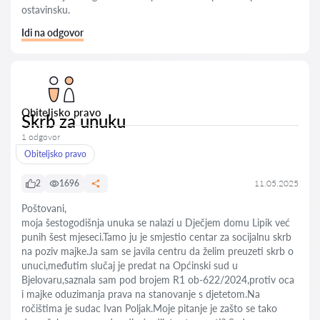
ostavinsku.
Idi na odgovor
Obiteljsko pravo
Skrb za unuku
1 odgovor
Obiteljsko pravo
2
1696
11.05.2025
Poštovani,
moja šestogodišnja unuka se nalazi u Dječjem domu Lipik već
punih šest mjeseci.Tamo ju je smjestio centar za socijalnu skrb
na poziv majke.Ja sam se javila centru da želim preuzeti skrb o
unuci,međutim slučaj je predat na Općinski sud u
Bjelovaru,saznala sam pod brojem R1 ob-622/2024,protiv oca
i majke oduzimanja prava na stanovanje s djetetom.Na
ročištima je sudac Ivan Poljak.Moje pitanje je zašto se tako