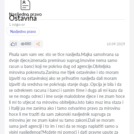
Nasljedno pravo
Ostavina
1 odgovor
Nasljedno pravo
1
880
10.09.2025
Pisala sam vam vec sto se tice nasljeđa.Majka samohrana sa
dvoje djece,iznenada preminuo suprug.Imovine nema samo
racun u banci koji ne pokriva dug od agencije.Obiteljska
mirovina pokrenuta.Zanima me tijek ostavinske i sto moram
izjaviti na ostavinskoj ako se prihvatim nasljeđa dali moram
izjaviti da sredstva ne pokrivaju stanje duga .Opcija je bila i da
se odreknem racuna i banci i samim time i duga ali mi kazu da
se ne mogu odreci i ime svoje malodobne djece i ne znam hoce
li mi to utjecat na mirovinu obiteljsku.Isto tako muz ima staza i
i Italiji pa me zanima ako i tamo ostvarimo pravo za mirovinu
hoce li me traziti da sam zakonski nasljednik supruga za
mirovinu jer ne znam kakvi su tamo zakoni.Dali se moram
sama javit agenciji i to im i reci da se mogu naplatiti samo u
visini nasljeđenog?Možete mi pomoći i dati pravne upute za