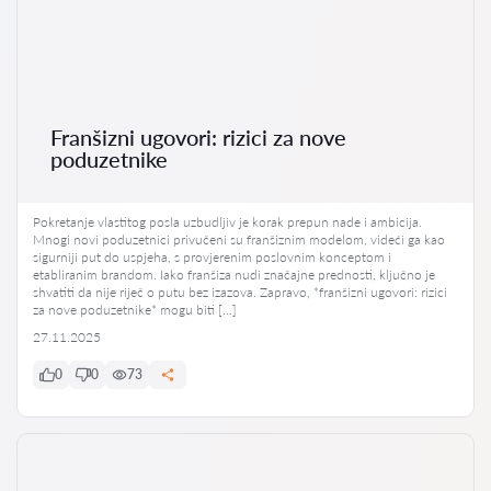
Franšizni ugovori: rizici za nove
poduzetnike
Pokretanje vlastitog posla uzbudljiv je korak prepun nade i ambicija.
Mnogi novi poduzetnici privučeni su franšiznim modelom, videći ga kao
sigurniji put do uspjeha, s provjerenim poslovnim konceptom i
etabliranim brandom. Iako franšiza nudi značajne prednosti, ključno je
shvatiti da nije riječ o putu bez izazova. Zapravo, *franšizni ugovori: rizici
za nove poduzetnike* mogu biti […]
27.11.2025
0
0
73