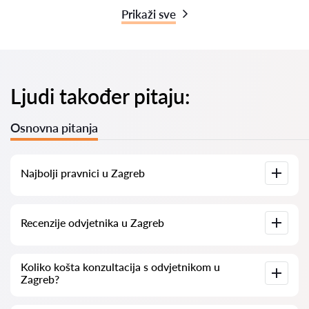
Prikaži sve
Ljudi također pitaju:
Osnovna pitanja
Najbolji pravnici u Zagreb
Imamo popis najboljih pravnika u Zagreb s potpunim
Recenzije odvjetnika u Zagreb
informacijama. Cijene, recenzije, telefonski brojevi i adrese.
Na našoj platformi prikupljamo stvarne recenzije o
Koliko košta konzultacija s odvjetnikom u
odvjetnicima. Ne brišemo negativne recenzije niti postoji
Zagreb?
mogućnost njihovog lažnog povećavanja.