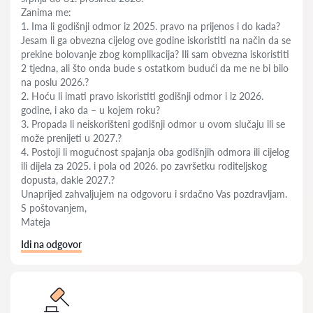
Zanima me:
1. Ima li godišnji odmor iz 2025. pravo na prijenos i do kada?
Jesam li ga obvezna cijelog ove godine iskoristiti na način da se
prekine bolovanje zbog komplikacija? Ili sam obvezna iskoristiti
2 tjedna, ali što onda bude s ostatkom budući da me ne bi bilo
na poslu 2026.?
2. Hoću li imati pravo iskoristiti godišnji odmor i iz 2026.
godine, i ako da – u kojem roku?
3. Propada li neiskorišteni godišnji odmor u ovom slučaju ili se
može prenijeti u 2027.?
4. Postoji li mogućnost spajanja oba godišnjih odmora ili cijelog
ili dijela za 2025. i pola od 2026. po završetku roditeljskog
dopusta, dakle 2027.?
Unaprijed zahvaljujem na odgovoru i srdačno Vas pozdravljam.
S poštovanjem,
Mateja
Idi na odgovor