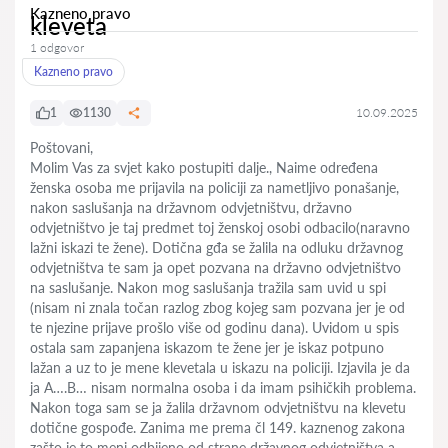
Kazneno pravo
kleveta
1 odgovor
Kazneno pravo
1
1130
10.09.2025
Poštovani,
Molim Vas za svjet kako postupiti dalje., Naime određena
ženska osoba me prijavila na policiji za nametljivo ponašanje,
nakon saslušanja na državnom odvjetništvu, državno
odvjetništvo je taj predmet toj ženskoj osobi odbacilo(naravno
lažni iskazi te žene). Dotična gđa se žalila na odluku državnog
odvjetništva te sam ja opet pozvana na državno odvjetništvo
na saslušanje. Nakon mog saslušanja tražila sam uvid u spi
(nisam ni znala točan razlog zbog kojeg sam pozvana jer je od
te njezine prijave prošlo više od godinu dana). Uvidom u spis
ostala sam zapanjena iskazom te žene jer je iskaz potpuno
lažan a uz to je mene klevetala u iskazu na policiji. Izjavila je da
ja A….B… nisam normalna osoba i da imam psihičkih problema.
Nakon toga sam se ja žalila državnom odvjetništvu na klevetu
dotične gospođe. Zanima me prema čl 149. kaznenog zakona
zašto je to meni odbijeno od strane državnog odvjetništva a