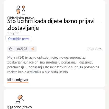
Obiteljsko pravo
Sto uciniti kada dijete lazno prijavi
zlostavljanje
1 odgovor
Obiteljsko pravo
1
2908
27.03.2025
Moj sin(14) je lazno optuzio mojeg novog supruga za
zlostavljanje,inace on ima smetnje u ponasanju i dijagnozu
poremecaja u ponasanju,sto uciniti?Sud je supruga pozvao na
rociste kao okrivljenika a nije nista ucinio
Idi na odgovor
Kazneno pravo