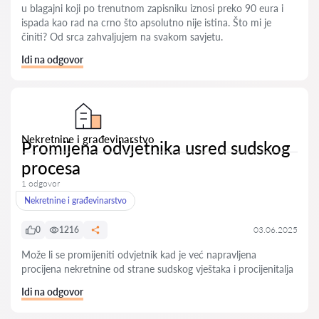
u blagajni koji po trenutnom zapisniku iznosi preko 90 eura i
ispada kao rad na crno što apsolutno nije istina. Što mi je
činiti? Od srca zahvaljujem na svakom savjetu.
Idi na odgovor
Nekretnine i građevinarstvo
Promijena odvjetnika usred sudskog
procesa
1 odgovor
Nekretnine i građevinarstvo
0
1216
03.06.2025
Može li se promijeniti odvjetnik kad je već napravljena
procijena nekretnine od strane sudskog vještaka i procijenitalja
Idi na odgovor