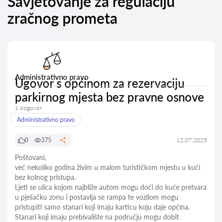
Savjetovanje za regulaciju
zračnog prometa
Administrativno pravo
Ugovor s općinom za rezervaciju
parkirnog mjesta bez pravne osnove
1 odgovor
Administrativno pravo
0
375
12.07.2025
Poštovani,
već nekoliko godina živim u malom turističkom mjestu u kući
bez kolnog pristupa.
Ljeti se ulica kojom najbliže autom mogu doći do kuće pretvara
u pješačku zonu i postavlja se rampa te vozilom mogu
pristupiti samo stanari koji imaju karticu koju daje općina.
Stanari koji imaju prebivalište na području mogu dobit