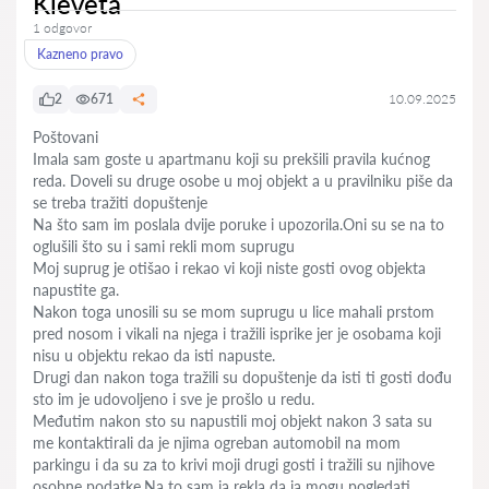
Kleveta
1 odgovor
Kazneno pravo
2
671
10.09.2025
Poštovani
Imala sam goste u apartmanu koji su prekšili pravila kućnog
reda. Doveli su druge osobe u moj objekt a u pravilniku piše da
se treba tražiti dopuštenje
Na što sam im poslala dvije poruke i upozorila.Oni su se na to
oglušili što su i sami rekli mom suprugu
Moj suprug je otišao i rekao vi koji niste gosti ovog objekta
napustite ga.
Nakon toga unosili su se mom suprugu u lice mahali prstom
pred nosom i vikali na njega i tražili isprike jer je osobama koji
nisu u objektu rekao da isti napuste.
Drugi dan nakon toga tražili su dopuštenje da isti ti gosti dođu
sto im je udovoljeno i sve je prošlo u redu.
Međutim nakon sto su napustili moj objekt nakon 3 sata su
me kontaktirali da je njima ogreban automobil na mom
parkingu i da su za to krivi moji drugi gosti i tražili su njihove
osobne podatke.Na to sam ja rekla da ja mogu pogledati