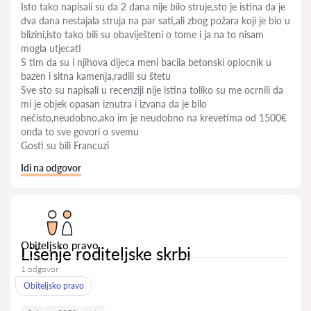
Isto tako napisali su da 2 dana nije bilo struje,sto je istina da je
dva dana nestajala struja na par sati,ali zbog požara koji je bio u
blizini,isto tako bili su obaviješteni o tome i ja na to nisam
mogla utjecati
S tim da su i njihova dijeca meni bacila betonski oplocnik u
bazen i sitna kamenja,radili su štetu
Sve sto su napisali u recenziji nije istina toliko su me ocrnili da
mi je objek opasan iznutra i izvana da je bilo
nečisto,neudobno,ako im je neudobno na krevetima od 1500€
onda to sve govori o svemu
Gosti su bili Francuzi
Idi na odgovor
Obiteljsko pravo
Lišenje roditeljske skrbi
1 odgovor
Obiteljsko pravo