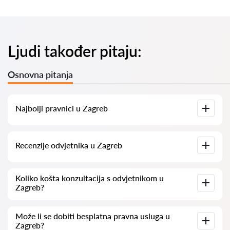
Ljudi također pitaju:
Osnovna pitanja
Najbolji pravnici u Zagreb
Imamo popis najboljih pravnika u Zagreb s potpunim
Recenzije odvjetnika u Zagreb
informacijama. Cijene, recenzije, telefonski brojevi i adrese.
Na našoj platformi prikupljamo stvarne recenzije o
Koliko košta konzultacija s odvjetnikom u
odvjetnicima. Ne brišemo negativne recenzije niti postoji
Zagreb?
mogućnost njihovog lažnog povećavanja.
Konzultacije s odvjetnicima u Zagreb kreću se od 50 eur pa
Može li se dobiti besplatna pravna usluga u
nadalje (cijene mogu varirati ovisno o složenosti pitanja i
Zagreb?
obliku odgovora).