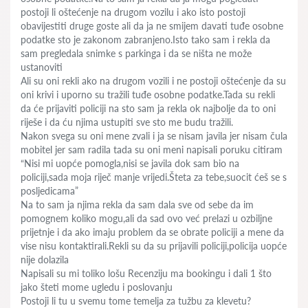
postoji li oštećenje na drugom vozilu i ako isto postoji
obavijestiti druge goste ali da ja ne smijem davati tuđe osobne
podatke sto je zakonom zabranjeno.Isto tako sam i rekla da
sam pregledala snimke s parkinga i da se ništa ne može
ustanoviti
Ali su oni rekli ako na drugom vozili i ne postoji oštećenje da su
oni krivi i uporno su tražili tuđe osobne podatke.Tada su rekli
da će prijaviti policiji na sto sam ja rekla ok najbolje da to oni
riješe i da ću njima ustupiti sve sto me budu tražili.
Nakon svega su oni mene zvali i ja se nisam javila jer nisam čula
mobitel jer sam radila tada su oni meni napisali poruku citiram
“Nisi mi uopće pomogla,nisi se javila dok sam bio na
policiji,sada moja riječ manje vrijedi.Šteta za tebe,suocit ćeš se s
posljedicama”
Na to sam ja njima rekla da sam dala sve od sebe da im
pomognem koliko mogu,ali da sad ovo već prelazi u ozbiljne
prijetnje i da ako imaju problem da se obrate policiji a mene da
vise nisu kontaktirali.Rekli su da su prijavili policiji,policija uopće
nije dolazila
Napisali su mi toliko lošu Recenziju ma bookingu i dali 1 što
jako šteti mome ugledu i poslovanju
Postoji li tu u svemu tome temelja za tužbu za klevetu?