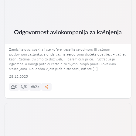
Odgovornost aviokompanija za kašnjenja
Zamislite ovo: spakirali ste kofere, veselite se odmoru ili važnom
poslovnom sastanku, a onda vas na aerodromu dočeka obavijest – vaš let
kasni. Satima. Svi smo to doživjeli, ili barem čuli priče. Frustracija je
ogromna, a mnogi putnici često nisu svjesni svojih prava u ovakvim
situacijama. No, dobra vijest je da niste sami, niti ste […]
28.12.2025
0
0
25