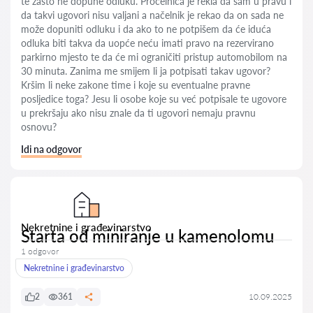
te zašto ne dopune odluku. Pročelnica je rekla da sam u pravu i
da takvi ugovori nisu valjani a načelnik je rekao da on sada ne
može dopuniti odluku i da ako to ne potpišem da će iduća
odluka biti takva da uopće neću imati pravo na rezervirano
parkirno mjesto te da će mi ograničiti pristup automobilom na
30 minuta. Zanima me smijem li ja potpisati takav ugovor?
Kršim li neke zakone time i koje su eventualne pravne
posljedice toga? Jesu li osobe koje su već potpisale te ugovore
u prekršaju ako nisu znale da ti ugovori nemaju pravnu
osnovu?
Idi na odgovor
Nekretnine i građevinarstvo
Starta od miniranje u kamenolomu
1 odgovor
Nekretnine i građevinarstvo
2
361
10.09.2025