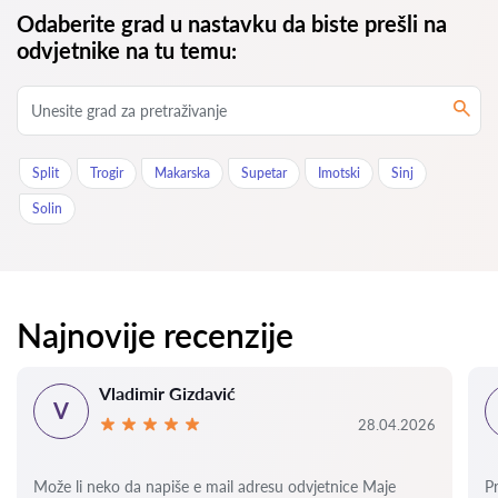
Odaberite grad u nastavku da biste prešli na
odvjetnike na tu temu:
Split
Trogir
Makarska
Supetar
Imotski
Sinj
Solin
Najnovije recenzije
Vladimir Gizdavić
V
28.04.2026
Može li neko da napiše e mail adresu odvjetnice Maje
P