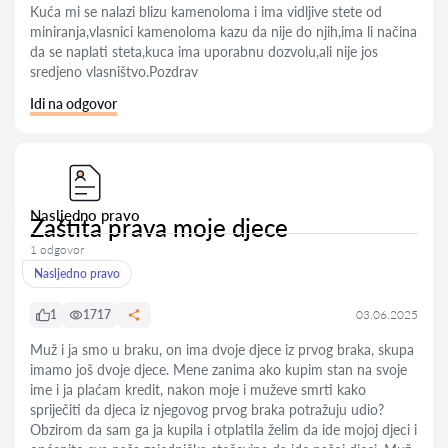
Kuća mi se nalazi blizu kamenoloma i ima vidljive stete od
miniranja,vlasnici kamenoloma kazu da nije do njih,ima li načina
da se naplati steta,kuca ima uporabnu dozvolu,ali nije jos
sredjeno vlasništvo.Pozdrav
Idi na odgovor
Nasljedno pravo
Zaštita prava moje djece
1 odgovor
Nasljedno pravo
1
1717
03.06.2025
Muž i ja smo u braku, on ima dvoje djece iz prvog braka, skupa
imamo još dvoje djece. Mene zanima ako kupim stan na svoje
ime i ja plaćam kredit, nakon moje i muževe smrti kako
spriječiti da djeca iz njegovog prvog braka potražuju udio?
Obzirom da sam ga ja kupila i otplatila želim da ide mojoj djeci i