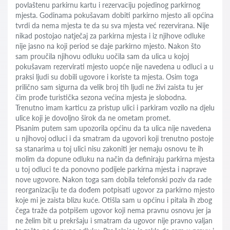
povlaštenu parkirnu kartu i rezervaciju pojedinog parkirnog
mjesta. Godinama pokušavam dobiti parkirno mjesto ali općina
tvrdi da nema mjesta te da su sva mjesta već rezervirana. Nije
nikad postojao natječaj za parkirna mjesta i iz njihove odluke
nije jasno na koji period se daje parkirno mjesto. Nakon što
sam proučila njihovu odluku uočila sam da ulica u kojoj
pokušavam rezervirati mjesto uopće nije navedena u odluci a u
praksi ljudi su dobili ugovore i koriste ta mjesta. Osim toga
prilično sam sigurna da velik broj tih ljudi ne živi zaista tu jer
čim prođe turistička sezona većina mjesta je slobodna.
Trenutno imam karticu za pristup ulici i parkiram vozilo na djelu
ulice koji je dovoljno širok da ne ometam promet.
Pisanim putem sam upozorila općinu da ta ulica nije navedena
u njihovoj odluci i da smatram da ugovori koji trenutno postoje
sa stanarima u toj ulici nisu zakoniti jer nemaju osnovu te ih
molim da dopune odluku na način da definiraju parkirna mjesta
u toj odluci te da ponovno podijele parkirna mjesta i naprave
nove ugovore. Nakon toga sam dobila telefonski poziv da rade
reorganizaciju te da dođem potpisati ugovor za parkirno mjesto
koje mi je zaista blizu kuće. Otišla sam u općinu i pitala ih zbog
čega traže da potpišem ugovor koji nema pravnu osnovu jer ja
ne želim bit u prekršaju i smatram da ugovor nije pravno valjan