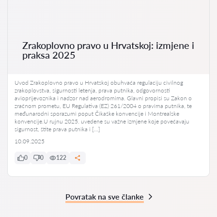
Zrakoplovno pravo u Hrvatskoj: izmjene i
praksa 2025
Uvod Zrakoplovno pravo u Hrvatskoj obuhvaća regulaciju civilnog
zrakoplovstva, sigurnosti letenja, prava putnika, odgovornosti
avioprijevoznika i nadzor nad aerodromima. Glavni propisi su Zakon o
zračnom prometu, EU Regulativa (EZ) 261/2004 o pravima putnika, te
međunarodni sporazumi poput Čikaške konvencije i Montrealske
konvencije.U rujnu 2025. uvedene su važne izmjene koje povećavaju
sigurnost, štite prava putnika i […]
10.09.2025
0
0
122
Povratak na sve članke