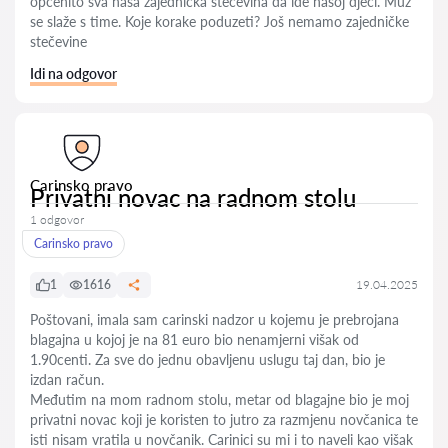
općenito sva naša zajednička stečevina da ide našoj djeci. Muž
se slaže s time. Koje korake poduzeti? Još nemamo zajedničke
stečevine
Idi na odgovor
Carinsko pravo
Privatni novac na radnom stolu
1 odgovor
Carinsko pravo
1
1616
19.04.2025
Poštovani, imala sam carinski nadzor u kojemu je prebrojana
blagajna u kojoj je na 81 euro bio nenamjerni višak od
1.90centi. Za sve do jednu obavljenu uslugu taj dan, bio je
izdan račun.
Međutim na mom radnom stolu, metar od blagajne bio je moj
privatni novac koji je koristen to jutro za razmjenu novčanica te
isti nisam vratila u novčanik. Carinici su mi i to naveli kao višak