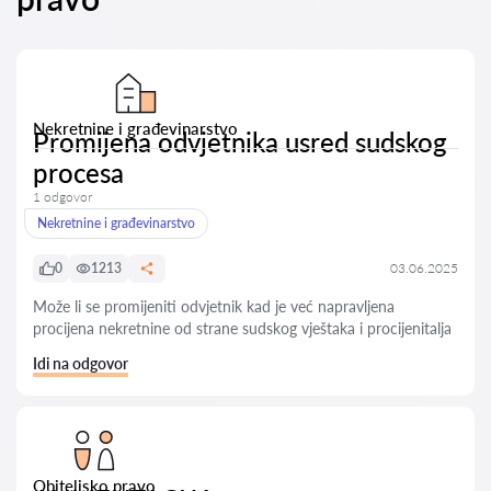
Nekretnine i građevinarstvo
Promijena odvjetnika usred sudskog
procesa
1 odgovor
Nekretnine i građevinarstvo
0
1213
03.06.2025
Može li se promijeniti odvjetnik kad je već napravljena
procijena nekretnine od strane sudskog vještaka i procijenitalja
Idi na odgovor
Obiteljsko pravo