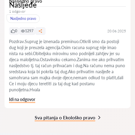
Nasljedno pravo
Nasljeđe
1 odgovor
Nasljedno pravo
0
1297
20.06.2025
Pozdrav.Suprug je iznenada preminuo.Otkrili smo da postoji
dug koji je preuzela agencija.Osim racuna suprug nije imao
nista na sebi.Obiteljsku mirovinu smo podnijeli zahtjev jer su
djeca maloljetna.Ostavinsku cekamo.Zanima me ako prihvatim
nasljedstvo tj. taj račun prihvaćam i dug.Na računu nema puno
sredstava koja bi pokrila taj dug.Ako prihvatim nasljeđe a
samohrana sam majka dvoje djece,nemam odkud to platit,dali
Ce i moju djecu teretiti za taj dug kad postanu
punoljetna.Hvala
Idi na odgovor
Sva pitanja o Ekološko pravo