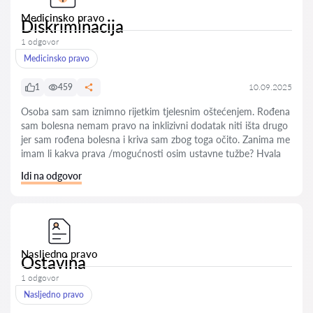
Medicinsko pravo
Diskriminacija
1 odgovor
Medicinsko pravo
1
459
10.09.2025
Osoba sam sam iznimno rijetkim tjelesnim oštećenjem. Rođena
sam bolesna nemam pravo na inklizivni dodatak niti išta drugo
jer sam rođena bolesna i kriva sam zbog toga očito. Zanima me
imam li kakva prava /mogućnosti osim ustavne tužbe? Hvala
Idi na odgovor
Nasljedno pravo
Ostavina
1 odgovor
Nasljedno pravo