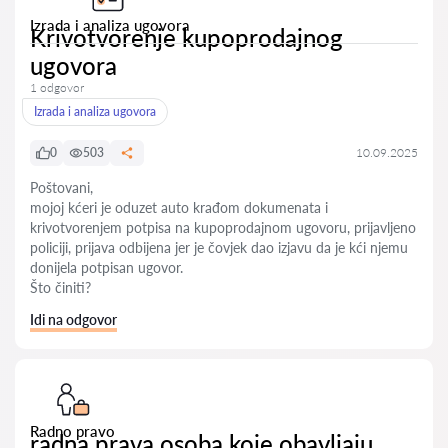
Izrada i analiza ugovora
Krivotvorenje kupoprodajnog
ugovora
1 odgovor
Izrada i analiza ugovora
0
503
10.09.2025
Poštovani,
mojoj kćeri je oduzet auto krađom dokumenata i
krivotvorenjem potpisa na kupoprodajnom ugovoru, prijavljeno
policiji, prijava odbijena jer je čovjek dao izjavu da je kći njemu
donijela potpisan ugovor.
Što činiti?
Idi na odgovor
Radno pravo
radna prava osoba koje obavljaju