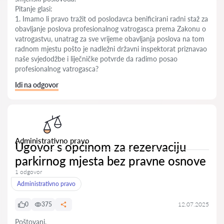
Pitanje glasi:
1. Imamo li pravo tražit od poslodavca benificirani radni staž za
obavljanje poslova profesionalnog vatrogasca prema Zakonu o
vatrogastvu, unatrag za sve vrijeme obavljanja poslova na tom
radnom mjestu pošto je nadležni državni inspektorat priznavao
naše svjedodžbe i liječničke potvrde da radimo posao
profesionalnog vatrogasca?
Idi na odgovor
Administrativno pravo
Ugovor s općinom za rezervaciju
parkirnog mjesta bez pravne osnove
1 odgovor
Administrativno pravo
0
375
12.07.2025
Poštovani,