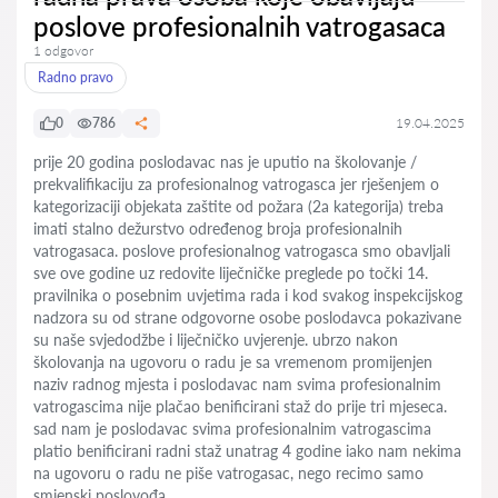
poslove profesionalnih vatrogasaca
1 odgovor
Radno pravo
0
786
19.04.2025
prije 20 godina poslodavac nas je uputio na školovanje /
prekvalifikaciju za profesionalnog vatrogasca jer rješenjem o
kategorizaciji objekata zaštite od požara (2a kategorija) treba
imati stalno dežurstvo određenog broja profesionalnih
vatrogasaca. poslove profesionalnog vatrogasca smo obavljali
sve ove godine uz redovite liječničke preglede po točki 14.
pravilnika o posebnim uvjetima rada i kod svakog inspekcijskog
nadzora su od strane odgovorne osobe poslodavca pokazivane
su naše svjedodžbe i liječničko uvjerenje. ubrzo nakon
školovanja na ugovoru o radu je sa vremenom promijenjen
naziv radnog mjesta i poslodavac nam svima profesionalnim
vatrogascima nije plačao benificirani staž do prije tri mjeseca.
sad nam je poslodavac svima profesionalnim vatrogascima
platio benificirani radni staž unatrag 4 godine iako nam nekima
na ugovoru o radu ne piše vatrogasac, nego recimo samo
smjenski poslovođa.