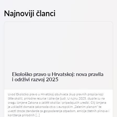
Najnoviji članci
Ekološko pravo u Hrvatskoj: nova pravila
i održivi razvoj 2025
Uvod Ekološko pravo u Hrvatskoj obuhvaća skup pravnih propisa koji
štite okoliš, prirodne resurse i zdravlje ljudi. U rujnu 2025. stupile su na
snagu izmjene Zakona o zaštiti okoliša i pripadajućih uredbi. Cilj izmjena
je uskladiti domaće zakonodavstvo s europskim „Zelenim planom“ te
uvesti strože standarde za gospodarenje otpadom, emisije štetnih plinova i
korištenje prirodnih […]