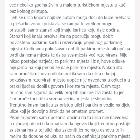
već nekoliko godina živim u malom turističkom mjestu u kući
bez kolnog pristupa.
Ljeti se ulica kojom najbliže autom mogu doći do kuće pretvara
u pješačku zonu i postavlja se rampa te vozilom mogu
pristupiti samo stanari koji imaju karticu koju daje općina.
Stanari koji imaju prebivalište na području mogu dobit
povlaštenu parkirnu kartu i rezervaciju pojedinog parkirnog
mjesta. Godinama pokušavam dobiti parkirno mjesto ali općina
tvrdi da nema mjesta te da su sva mjesta već rezervirana. Nije
nikad postojao natječaj za parkirna mjesta i iz njihove odluke
nije jasno na koji period se daje parkirno mjesto. Nakon što
sam proučila njihovu odluku uočila sam da ulica u kojoj
pokušavam rezervirati mjesto uopće nije navedena u odluci a u
praksi ljudi su dobili ugovore i koriste ta mjesta. Osim toga
prilično sam sigurna da velik broj tih ljudi ne živi zaista tu jer
čim prođe turistička sezona većina mjesta je slobodna.
Trenutno imam karticu za pristup ulici i parkiram vozilo na djelu
ulice koji je dovoljno širok da ne ometam promet.
Pisanim putem sam upozorila općinu da ta ulica nije navedena
u njihovoj odluci i da smatram da ugovori koji trenutno postoje
sa stanarima u toj ulici nisu zakoniti jer nemaju osnovu te ih
molim da dopune odluku na način da definiraju parkirna mjesta