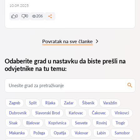
10.09.2025
0
0
206
Povratak na sve članke
Odaberite grad u nastavku da biste prešli na
odvjetnike na tu temu:
Zagreb
Split
Rijeka
Zadar
Šibenik
Varaždin
Dubrovnik
Slavonski Brod
Karlovac
Čakovec
Vinkovci
Sisak
Bjelovar
Koprivnica
Sesvete
Rovinj
Trogir
Makarska
Požega
Opatija
Vukovar
Labin
Samobor