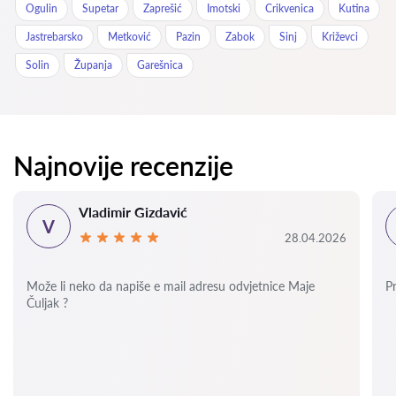
Ogulin
Supetar
Zaprešić
Imotski
Crikvenica
Kutina
Jastrebarsko
Metković
Pazin
Zabok
Sinj
Križevci
Solin
Županja
Garešnica
Najnovije recenzije
Vladimir Gizdavić
V
28.04.2026
Može li neko da napiše e mail adresu odvjetnice Maje
P
Čuljak ?