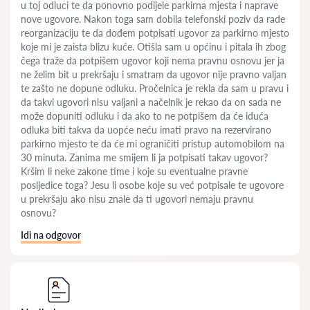
u toj odluci te da ponovno podijele parkirna mjesta i naprave
nove ugovore. Nakon toga sam dobila telefonski poziv da rade
reorganizaciju te da dođem potpisati ugovor za parkirno mjesto
koje mi je zaista blizu kuće. Otišla sam u općinu i pitala ih zbog
čega traže da potpišem ugovor koji nema pravnu osnovu jer ja
ne želim bit u prekršaju i smatram da ugovor nije pravno valjan
te zašto ne dopune odluku. Pročelnica je rekla da sam u pravu i
da takvi ugovori nisu valjani a načelnik je rekao da on sada ne
može dopuniti odluku i da ako to ne potpišem da će iduća
odluka biti takva da uopće neću imati pravo na rezervirano
parkirno mjesto te da će mi ograničiti pristup automobilom na
30 minuta. Zanima me smijem li ja potpisati takav ugovor?
Kršim li neke zakone time i koje su eventualne pravne
posljedice toga? Jesu li osobe koje su već potpisale te ugovore
u prekršaju ako nisu znale da ti ugovori nemaju pravnu
osnovu?
Idi na odgovor