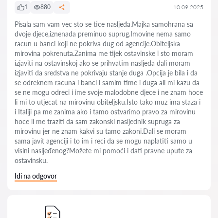
1
880
10.09.2025
Pisala sam vam vec sto se tice nasljeđa.Majka samohrana sa
dvoje djece,iznenada preminuo suprug.Imovine nema samo
racun u banci koji ne pokriva dug od agencije.Obiteljska
mirovina pokrenuta.Zanima me tijek ostavinske i sto moram
izjaviti na ostavinskoj ako se prihvatim nasljeđa dali moram
izjaviti da sredstva ne pokrivaju stanje duga .Opcija je bila i da
se odreknem racuna i banci i samim time i duga ali mi kazu da
se ne mogu odreci i ime svoje malodobne djece i ne znam hoce
li mi to utjecat na mirovinu obiteljsku.Isto tako muz ima staza i
i Italiji pa me zanima ako i tamo ostvarimo pravo za mirovinu
hoce li me traziti da sam zakonski nasljednik supruga za
mirovinu jer ne znam kakvi su tamo zakoni.Dali se moram
sama javit agenciji i to im i reci da se mogu naplatiti samo u
visini nasljeđenog?Možete mi pomoći i dati pravne upute za
ostavinsku.
Idi na odgovor