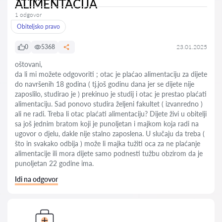
ALIMENTACIJA
1 odgovor
Obiteljsko pravo
0
5368
23.01.2025
oštovani,
da li mi možete odgovoriti ; otac je plaćao alimentaciju za dijete
do navršenih 18 godina ( tj.još godinu dana jer se dijete nije
zaposlilo, studirao je ) prekinuo je studij i otac je prestao plaćati
alimentaciju. Sad ponovo studira željeni fakultet ( izvanredno )
ali ne radi. Treba li otac plaćati alimentaciju? Dijete živi u obitelji
sa još jednim bratom koji je punoljetan i majkom koja radi na
ugovor o djelu, dakle nije stalno zaposlena. U slučaju da treba (
što in svakako odbija ) može li majka tužiti oca za ne plaćanje
alimentacije ili mora dijete samo podnesti tužbu obzirom da je
punoljetan 22 godine ima.
Idi na odgovor