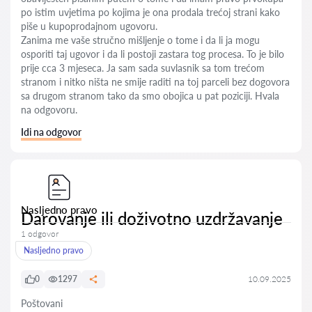
po istim uvjetima po kojima je ona prodala trećoj strani kako
piše u kupoprodajnom ugovoru.
Zanima me vaše stručno mišljenje o tome i da li ja mogu
osporiti taj ugovor i da li postoji zastara tog procesa. To je bilo
prije cca 3 mjeseca. Ja sam sada suvlasnik sa tom trećom
stranom i nitko ništa ne smije raditi na toj parceli bez dogovora
sa drugom stranom tako da smo obojica u pat poziciji. Hvala
na odgovoru.
Idi na odgovor
Nasljedno pravo
Darovanje ili doživotno uzdržavanje
1 odgovor
Nasljedno pravo
0
1297
10.09.2025
Poštovani