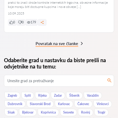
praksi to znači strože kontrole internetskih trgovina, obvezne informacije
koje moraju biti dostupne kupcima i nove obveze […]
10.09.2025
0
0
179
Povratak na sve članke
Odaberite grad u nastavku da biste prešli na
odvjetnike na tu temu:
Zagreb
Split
Rijeka
Zadar
Šibenik
Varaždin
Dubrovnik
Slavonski Brod
Karlovac
Čakovec
Vinkovci
Sisak
Bjelovar
Koprivnica
Sesvete
Rovinj
Trogir