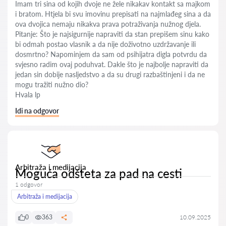
Imam tri sina od kojih dvoje ne žele nikakav kontakt sa majkom
i bratom. Htjela bi svu imovinu prepisati na najmlađeg sina a da
ova dvojica nemaju nikakva prava potraživanja nužnog djela.
Pitanje: Što je najsigurnije napraviti da stan prepišem sinu kako
bi odmah postao vlasnik a da nije doživotno uzdržavanje ili
dosmrtno? Napominjem da sam od psihijatra digla potvrdu da
svjesno radim ovaj poduhvat. Dakle što je najbolje napraviti da
jedan sin dobije nasljedstvo a da su drugi razbaštinjeni i da ne
mogu tražiti nužno dio?
Hvala lp
Idi na odgovor
Arbitraža i medijacija
Moguća odšteta za pad na cesti
1 odgovor
Arbitraža i medijacija
0
363
10.09.2025