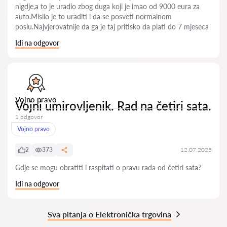
nigdje,a to je uradio zbog duga koji je imao od 9000 eura za
auto.Mislio je to uraditi i da se posveti normalnom
poslu.Najvjerovatnije da ga je taj pritisko da plati do 7 mjeseca
Idi na odgovor
Vojno pravo
Vojni umirovljenik. Rad na četiri sata.
1 odgovor
Vojno pravo
2
373
12.07.2025
Gdje se mogu obratiti i raspitati o pravu rada od četiri sata?
Idi na odgovor
Sva pitanja o Elektronička trgovina