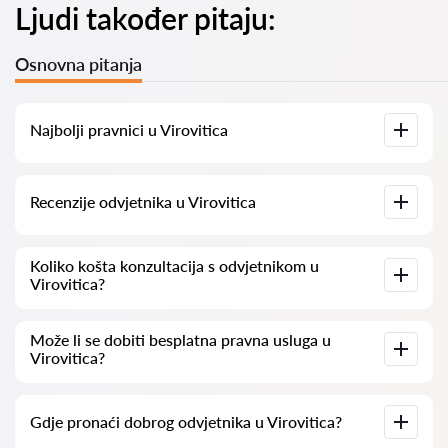
Ljudi također pitaju:
Osnovna pitanja
Najbolji pravnici u Virovitica
Imamo popis najboljih pravnika u Virovitica s potpunim
Recenzije odvjetnika u Virovitica
informacijama. Cijene, recenzije, telefonski brojevi i adrese.
Na našoj platformi prikupljamo stvarne recenzije o
Koliko košta konzultacija s odvjetnikom u
odvjetnicima. Ne brišemo negativne recenzije niti postoji
Virovitica?
mogućnost njihovog lažnog povećavanja.
Konzultacije s odvjetnicima u Virovitica kreću se od 50 eur pa
Može li se dobiti besplatna pravna usluga u
nadalje (cijene mogu varirati ovisno o složenosti pitanja i
Virovitica?
obliku odgovora).
Za početak, jasno i sažeto formulirajte svoje pitanje i
Gdje pronaći dobrog odvjetnika u Virovitica?
pokušajte ga postaviti. Ako je pitanje jednostavno i moguće
brzo odgovoriti, odvjetnici često na takva pitanja odgovaraju