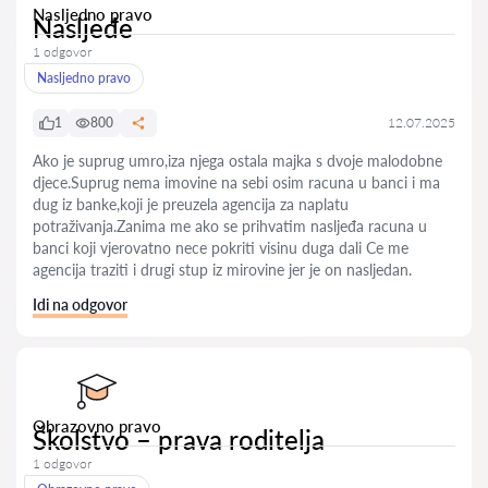
Nasljedno pravo
Nasljeđe
1 odgovor
Nasljedno pravo
1
800
12.07.2025
Ako je suprug umro,iza njega ostala majka s dvoje malodobne
djece.Suprug nema imovine na sebi osim racuna u banci i ma
dug iz banke,koji je preuzela agencija za naplatu
potraživanja.Zanima me ako se prihvatim nasljeđa racuna u
banci koji vjerovatno nece pokriti visinu duga dali Ce me
agencija traziti i drugi stup iz mirovine jer je on nasljedan.
Idi na odgovor
Obrazovno pravo
Školstvo – prava roditelja
1 odgovor