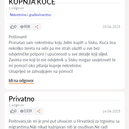
KUPNJA KUĆE
1 odgovor
Nekretnine i građevinarstvo
0
908
20.06.2025
Poštovani!
Pronašao sam nekretninu koju želim kupiti u Sisku. Kuća ima
nekoliko tereta na sebi pa me strah ulaziti u sve bez
odvjetničke potpore i upućenosti u sve detalje koji slijed.
Zanima me koji bi me odvjetnik u Sisku mogao savjetovati te
mi pomoći oko pitanja kupnje nekretnine.
Unaprijed se zahvaljujem na pomoći!
Idi na odgovor
Privatno
1 odgovor
0
1339
16.06.2025
Poštovani,sin mi je prvi put uhvaćen u Hrvatskoj za trgovinu sa
migrantima.Nije nikad kažnjavan niti je osuđivan.Ne radi