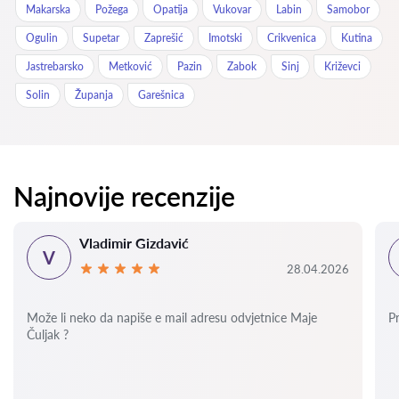
Makarska
Požega
Opatija
Vukovar
Labin
Samobor
Ogulin
Supetar
Zaprešić
Imotski
Crikvenica
Kutina
Jastrebarsko
Metković
Pazin
Zabok
Sinj
Križevci
Solin
Županja
Garešnica
Najnovije recenzije
Vladimir Gizdavić
V
28.04.2026
Može li neko da napiše e mail adresu odvjetnice Maje
P
Čuljak ?