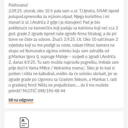
Poštovana!
2.09.25. utorak, oko 10 h pala sam u ul. T.Ujevića, SISAK ispred
polupod.spremnika za mj.kom.otpad. Njega koristimo i mi
stanari iz ul. I.Andrića 2 gdje i ja stanujem! Pad je bio
pokliznuće na kamenčiće koji padaju sa kamiona koji već cca 2
god. grade 2 zgrade ispred naše zgređe firma Strabag, a da pri
tome ne čiste za sobom. Znači: 2.9.25. Ut. Oko 10 sati.Imam 2
svjedoka koji su me podigli sa ceste, nalaze Hitne; kamera na
stupu od Komunalca sig.ima snimku koju sam zatražila od
g.Mankas Igora tj. supruge Mateje – susjedi u zgradi I.Andrića
2, danas 8.9.25. Tu sam možda napravila pogrešku, trebala sam
prije doći k Vama Milice / Vedranina mama/. Tako je to kad si
pošten i ništa ne kalkuliraš..mislim da će snimku obrisati, jer se
zgrade grade po Ugovoru sa Gradom Siskom, a Mankas I. radi
u gradskoj firmi! Ništa ne prejudiciram…. da li me možete
primiti? M.OTIĆ 098/196-48-44
Idi na odgovor