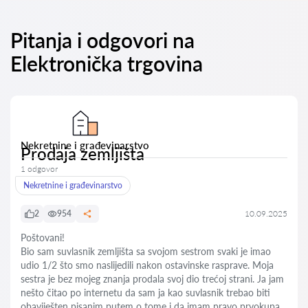
Pitanja i odgovori na
Elektronička trgovina
Nekretnine i građevinarstvo
Prodaja zemljišta
1 odgovor
Nekretnine i građevinarstvo
2
954
10.09.2025
Poštovani!
Bio sam suvlasnik zemljišta sa svojom sestrom svaki je imao
udio 1/2 što smo naslijedili nakon ostavinske rasprave. Moja
sestra je bez mojeg znanja prodala svoj dio trećoj strani. Ja jam
nešto čitao po internetu da sam ja kao suvlasnik trebao biti
obaviješten pisanim putem o tome i da imam pravo prvokupa