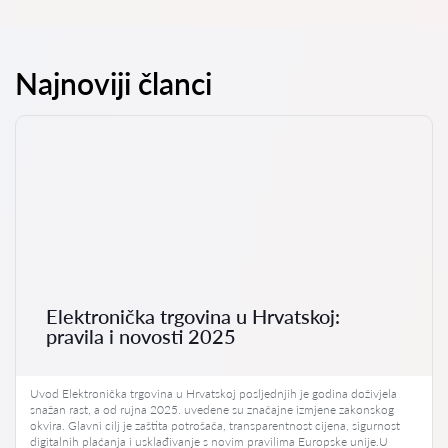
Najnoviji članci
Elektronička trgovina u Hrvatskoj:
pravila i novosti 2025
Uvod Elektronička trgovina u Hrvatskoj posljednjih je godina doživjela
snažan rast, a od rujna 2025. uvedene su značajne izmjene zakonskog
okvira. Glavni cilj je zaštita potrošača, transparentnost cijena, sigurnost
digitalnih plaćanja i usklađivanje s novim pravilima Europske unije.U