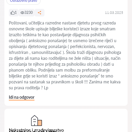
Obrazovno pravo
1
3230
11.03.2025
Poštovani, učiteljica razredne nastave djetetu prvog razreda
osnovne škole upisuje bilješke koristeći izraze koje smatram
izrazito teškima te kao postavljanje dijagnoza psihičkih
oboljenja ( anksiozno ponašanje) te usmeno izrečene riječi u
opisivanju djetetovog ponašanja ( perfekcionista, nervozan,
isfrustriran , samouništavajuć ). Škola traži dijagnozu psihologa
za dijete ali nama kao roditeljima ne žele ništa ( situacije, način
ponašanja te njihov prijedlog za psihološku obradu ) dati u
pisanom obliku. Podnijela sam molbu za preformuliranje
bilješke gdje se koristi izraz “ anksiozno ponašanje” te smo
pozvani na sastanak sa pravnikom u školi !!! Zanima me kakva
su prava roditelja ? Lp
Idi na odgovor
Nekretnine i građevinarstvo