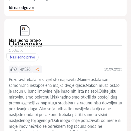
Idi na odgovor
Nasljedno pravo
Ostavinska
1 odgovor
Nasljedno pravo
0
526
10.09.2025
Pozdrav.Trebala bi savjet sto napraviti .Naime ostala sam
samohrana nezaposlena majka dvoje djece.Nakon muza ostao
je racun u banci,imovine nije imao niti ista na sebi.Obiteljsku
mirovinu smo pokrenuli.Naknadno smo otkrili da postoji dug
prema agenciji za naplatu,a sredstva na racunu nisu dovoljna za
pokrivanje duga .Ako se ja prihvatim nasljeđa da djeca ne
nasljede onda bi po zakonu trebala platiti samo u visini
nasljeđenog toj agenciji?Dali mogu dalje potrazivati od mene ili
moje imovine?Ako se odreknem tog racuna onda ne