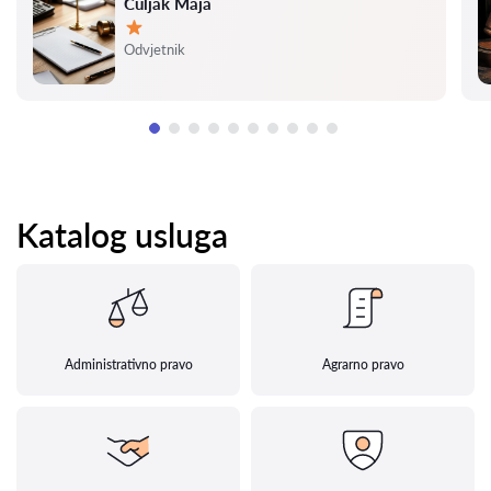
Čuljak Maja
Ocjena:
Odvjetnik
Katalog usluga
Administrativno pravo
Agrarno pravo