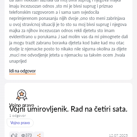
imaju incezuozan odnos ,sto mi je bivsi suprug i priznao
telefonskim razgovorom a i sama sam svjedocila
neprimjerenom ponasanju nijih dvoje ,ono sto meni zabrinjava
u ovoj stravicnoj situaciji je to sto su moj bivsi suprug i njegova
majka za njihov incezuozan odnos rekli djetetu sto imam
evidentirano u porukama ,i sad molim vas da mi pimognete dali
ja mogu trazit zabranu boravka djeteta kod bake kad mu otac
dodje iz njemacke posto to nikako niie sigurna okolina za dijete
,muci me odvodjenje jeteta u njemacku sa takvim ocem ,hvala
unaprijed
Idi na odgovor
Vojno pravo
Vojni umirovljenik. Rad na četiri sata.
1 odgovor
Vojno pravo
2
373
12.07.2025