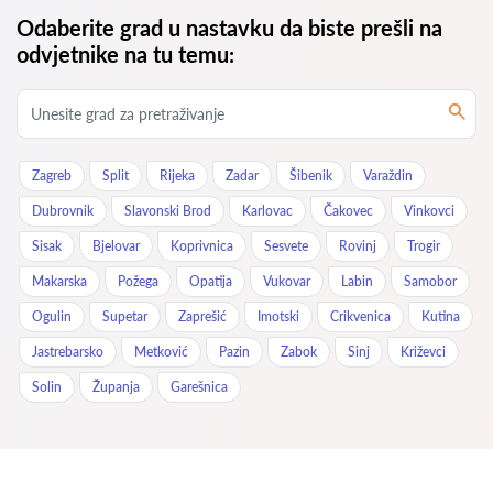
Odaberite grad u nastavku da biste prešli na
odvjetnike na tu temu:
Zagreb
Split
Rijeka
Zadar
Šibenik
Varaždin
Dubrovnik
Slavonski Brod
Karlovac
Čakovec
Vinkovci
Sisak
Bjelovar
Koprivnica
Sesvete
Rovinj
Trogir
Makarska
Požega
Opatija
Vukovar
Labin
Samobor
Ogulin
Supetar
Zaprešić
Imotski
Crikvenica
Kutina
Jastrebarsko
Metković
Pazin
Zabok
Sinj
Križevci
Solin
Županja
Garešnica