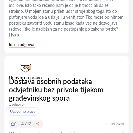
mailove. Isto tako rečeno nam je da je hitnoća ali da se
strpimo. U mojem stanu prijeti udar struje zbog toga što do
plafonjere voda ide a ušla je i u ventilator. Tko može po hitnom
postupku zatvoriti vodu stanu iznad kada već ne dozvoljava
radove i tko je nadležan za ne postupanje po zakonu tvrtke?
Hvala
Idi na odgovor
Ugovorno pravo
Dostava osobnih podataka
odvjetniku bez privole tijekom
građevinskog spora
1 odgovor
Ugovorno pravo
1
742
11.05.2025