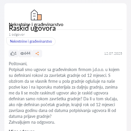
Nekretnine i građevinarstvo
Raskid ugovora
1 odgovor
Nekretnine i građevinarstvo
1
644
12.07.2025
Poštovani,
Potpisali smo ugovor sa građevinskom firmom j.d.o.o. u kojem
su definirani rokovi za završetak gradnje od 12 mjeseci. S
obzirom da se vlasnik firme u pola gradnje oglušuje na naše
pozive kao i na isporuku materijala za daljnju gradnju, zanima
me da li se može raskinuti ugovor ako je raskid ugovora
definiran samo rokom završetka gradnje? Da li u tom slučaju,
ako nije definiran početak gradnje, krajnji rok od 12 mjeseci
završava godinu dana od datuma potpisivanja ugovora ili od
datuma prijave gradnje?
Zahvaljujem na odgovoru.