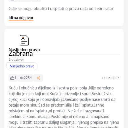
Gdje se mogu obratiti i raspitati o pravu rada od četiri sata?
Idi na odgovor
Nasljedno pravo
Zabrana
1 odgovor
Nasljedno pravo
1
2254
11.05.2025
Kuću i okućnicu dijelimo ja i sestra pola ,pola .Nije određeno
koji dio je njen koji moj.Kuća je prizemlje i sprat.Sestra živi u
cijeloj kući koju je i obnavljala j.Obečano poslije naše smrti da
ostaje mom sinu.Sad se predomislila i želi isplatu.Janne
pristajem ni na isplatu ,ni prodaju.Ne želi ni razgovarati
,prekinula komunikaciju.Pošto nije ni rečeno a ni napisano
mogu li tražiti zabranu daljeg ulaganja i njenog prepisa na njenu
kćer zbog toga što ne znam što je čije .Ako da kome se obratiti