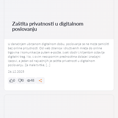
Zaštita privatnosti u digitalnom
poslovanju
U današnjem ubrzanom digitalnom dobu, poslovanje se ne može zamisliti
bez online prisutnosti. Od web stranica i društvenih mreža do online
trgovina i komunikacije putem e-pošte, svaki dodir s klijentom ostavlja
digitalni trag. No, s ovim neospornim prednostima dolaze i značajni
izazovi, a jedan od najvažnijih je zaštita privatnosti u digitalnom
poslovanju. Za male tvrtke, […]
26.12.2025
0
0
48