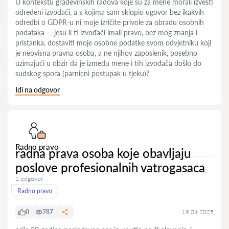
U kontekstu građevinskih radova koje su za mene morali izvesti
određeni izvođači, a s kojima sam sklopio ugovor bez ikakvih
odredbi o GDPR-u ni moje izričite privole za obradu osobnih
podataka — jesu li ti izvođači imali pravo, bez mog znanja i
pristanka, dostaviti moje osobne podatke svom odvjetniku koji
je neovisna pravna osoba, a ne njihov zaposlenik, posebno
uzimajući u obzir da je između mene i tih izvođača došlo do
sudskog spora (parnicni postupak u tjeku)?
Idi na odgovor
Radno pravo
radna prava osoba koje obavljaju
poslove profesionalnih vatrogasaca
1 odgovor
Radno pravo
0
787
19.04.2025