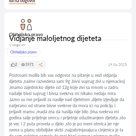
Idi na odgovor
Obiteljsko pravo
Vidjanje maloljetnog dijeteta
1 odgovor
Obiteljsko pravo
2
1971
19.04.2025
Postovani molila bih vas odgovor na pitanje u vezi vidjanja
djeteta ,naime razvedena sam 9g ,bivsi suprug zivi u njemackoj
,imamo zajednicko dijete od 12g koje zivi sa mnom u zadru
nadalje bivsi suprug i bivsa svekrva mi nikako nedaju mira
,lazno su me prijavili za nasilje nad djetetom ,dijete izjevljuje da
natjerano od strane bivse svekrve da mora ici na policiju i
prijavit mamu ,mada zna da nasilja nije bilo ,bisa svekrva mi
godina salje prijetnje smrcu i prijetnje oduzimanjem djeteta ,sto
je vec i 2 puta provela u djelo ,sto je po meni otmica jer nje
nema u planu obiteljske skrbi ,najzabrinjavajuca cinjenica je ta
da sam nekidan saznala da moj bivsi suprug i njegova majka