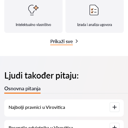
Intelektualno vlasništvo
Izrada i analiza ugovora
Prikaži sve
Ljudi također pitaju:
Osnovna pitanja
Najbolji pravnici u Virovitica
Imamo popis najboljih pravnika u Virovitica s potpunim
Recenzije odvjetnika u Virovitica
informacijama. Cijene, recenzije, telefonski brojevi i adrese.