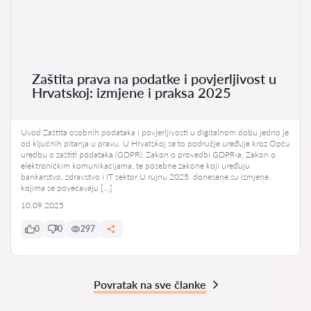
Zaštita prava na podatke i povjerljivost u
Hrvatskoj: izmjene i praksa 2025
Uvod Zaštita osobnih podataka i povjerljivosti u digitalnom dobu jedno je
od ključnih pitanja u pravu. U Hrvatskoj se to područje uređuje kroz Opću
uredbu o zaštiti podataka (GDPR), Zakon o provedbi GDPR-a, Zakon o
elektroničkim komunikacijama, te posebne zakone koji uređuju
bankarstvo, zdravstvo i IT sektor.U rujnu 2025. donesene su izmjene
kojima se povećavaju […]
10.09.2025
0
0
297
Povratak na sve članke