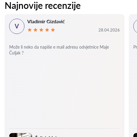
Najnovije recenzije
Vladimir Gizdavić
V
28.04.2026
Može li neko da napiše e mail adresu odvjetnice Maje
P
Čuljak ?