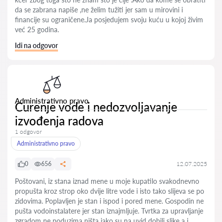
da se zabrana napiše ,ne želim tužiti jer sam u mirovini i
financije su ograničene.Ja posjedujem svoju kuću u kojoj živim
već 25 godina.
Idi na odgovor
Administrativno pravo
Curenje vode i nedozvoljavanje
izvođenja radova
1 odgovor
Administrativno pravo
0
656
12.07.2025
Poštovani, iz stana iznad mene u moje kupatilo svakodnevno
propušta kroz strop oko dvije litre vode i isto tako slijeva se po
zidovima. Poplavljen je stan i ispod i pored mene. Gospodin ne
pušta vodoinstalatere jer stan iznajmljuje. Tvrtka za upravljanje
zgradom ne poduzima ništa iako su na uvid dobili slike a i