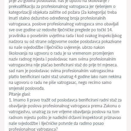
prije 20 godina poslodavac nas je uputio na školovanje /
prekvalifikaciju za profesionalnog vatrogasca jer rješenjem o
kategorizaciji objekata zaštite od požara (2a kategorija) treba
imati stalno dežurstvo određenog broja profesionalnih
vatrogasaca. poslove profesionalnog vatrogasca smo obavljali
sve ove godine uz redovite liječničke preglede po točki 14.
pravilnika o posebnim uvjetima rada i kod svakog inspekcijskog
nadzora su od strane odgovorne osobe poslodavca pokazivane
su naše svjedodžbe i liječničko uvjerenje. ubrzo nakon
školovanja na ugovoru o radu je sa vremenom promijenjen
naziv radnog mjesta i poslodavac nam svima profesionalnim
vatrogascima nije plačao benificirani staž do prije tri mjeseca.
sad nam je poslodavac svima profesionalnim vatrogascima
platio benificirani radni staž unatrag 4 godine iako nam nekima
na ugovoru o radu ne piše vatrogasac, nego recimo samo
smjenski poslovođa.
Pitanje glasi:
1. Imamo li pravo tražit od poslodavca benificirani radni staž za
obavljanje poslova profesionalnog vatrogasca prema Zakonu o
vatrogastvu, unatrag za sve vrijeme obavljanja poslova na tom
radnom mjestu pošto je nadležni državni inspektorat priznavao
naše svjedodžbe i liječničke potvrde da radimo posao
profesionalnog vatrogasca?