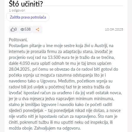
Što učiniti?
1 odgovor
Zaštita prava potrošača
0
538
10.09.2025
Poštovani,
Postavljam pitanje u ime moje sestre koja živi u Austriji, na
internetu je pronašla firmu za adaptaciju stana, izvođač je
procjenio svoj rad na 13.500 eura te je tražio da se trećina,
dakle 4.050 eura uplati odmah te mu je taj iznos uplaćen
28.04.2025., pri čemu se obvezao da će radovi biti gotovi do
počeka srpnja uz moguća razumna odstupanja što je i
navedeno tako u Ugovoru. Međutim, početkom srpnja su
radovi bili još uvijek u početnoj fazi te je sestra tražila da
izvođač ispostavi račun za urađeno i da joj vrati ostatak novca,
jer je u dva mjeseca jedva napravljen minimum minimuma,
stalno je izmišljao izgovore i navodio kako će početi raditi
sljedeći ponedjeljak – taj ponedjeljak nikad nije došao, a novce
nije vratio niti je ispostavio račun za napravljeno. Što nam je
činiti, pokrenuti tužbu ili mu uputiti neku od inspekcija, ili
možda oboje. Zahvaljujem na odgovoru.