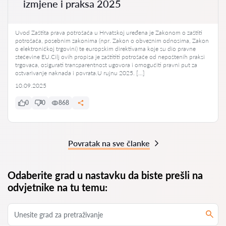
izmjene i praksa 2025
Uvod Zaštita prava potrošača u Hrvatskoj uređena je Zakonom o zaštiti
potrošača, posebnim zakonima (npr. Zakon o obveznim odnosima, Zakon
o elektroničkoj trgovini) te europskim direktivama koje su dio pravne
stečevine EU.Cilj ovih propisa je zaštititi potrošače od nepoštenih praksi
trgovaca, osigurati transparentnost ugovora i omogućiti pravni put za
ostvarivanje naknada i povrata.U rujnu 2025. […]
10.09.2025
0
0
868
Povratak na sve članke
Odaberite grad u nastavku da biste prešli na
odvjetnike na tu temu: