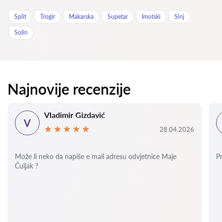
Split
Trogir
Makarska
Supetar
Imotski
Sinj
Solin
Najnovije recenzije
Vladimir Gizdavić
V
28.04.2026
Može li neko da napiše e mail adresu odvjetnice Maje
P
Čuljak ?