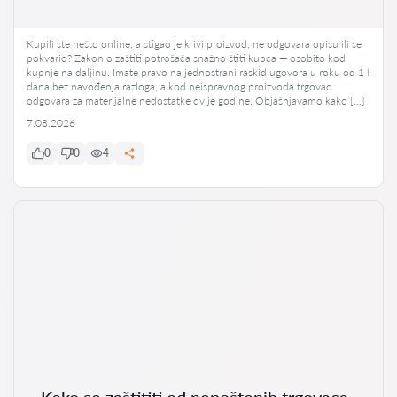
Kupili ste nešto online, a stigao je krivi proizvod, ne odgovara opisu ili se
pokvario? Zakon o zaštiti potrošača snažno štiti kupca — osobito kod
kupnje na daljinu. Imate pravo na jednostrani raskid ugovora u roku od 14
dana bez navođenja razloga, a kod neispravnog proizvoda trgovac
odgovara za materijalne nedostatke dvije godine. Objašnjavamo kako […]
7.08.2026
0
0
4
Kako se zaštititi od nepoštenih trgovaca