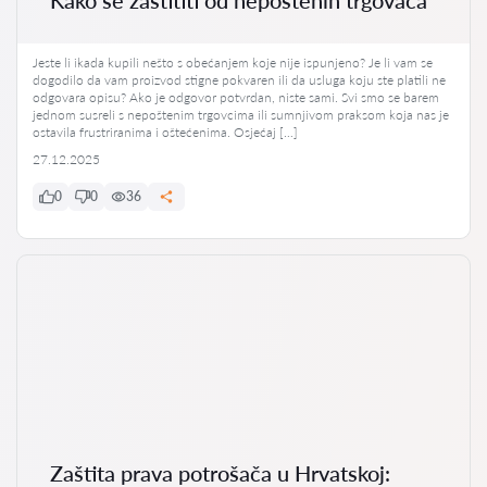
Jeste li ikada kupili nešto s obećanjem koje nije ispunjeno? Je li vam se
dogodilo da vam proizvod stigne pokvaren ili da usluga koju ste platili ne
odgovara opisu? Ako je odgovor potvrdan, niste sami. Svi smo se barem
jednom susreli s nepoštenim trgovcima ili sumnjivom praksom koja nas je
ostavila frustriranima i oštećenima. Osjećaj […]
27.12.2025
0
0
36
Zaštita prava potrošača u Hrvatskoj: