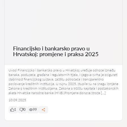
Financijsko i bankarsko pravo u
Hrvatskoj: promjene i praksa 2025
Uvod Financijsko i bankarsko pravo u Hrvatskoj uređuje odnose između
banaka, poduzeća, građana i regulatornih tijela. Njegova svrha je osigurati
stabilnost financijskog sustava, zaštitu potrošača i transparentno
poslovanje kreditnih institucija. U rujnu 2025. stupile su na snagu izmjene
Zakona o kreditnim institucijama, Zakona o tržištu kapitala i podzakonskih
akata Hrvatske narodne banke (HNB).Promjene donose strože […]
10.09.2025
1
0
99