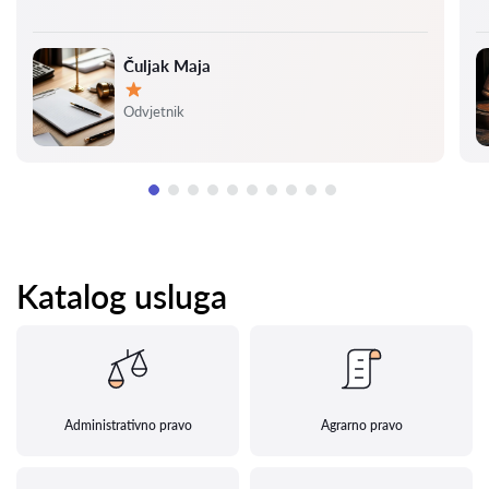
Čuljak Maja
Ocjena:
Odvjetnik
Katalog usluga
Administrativno pravo
Agrarno pravo