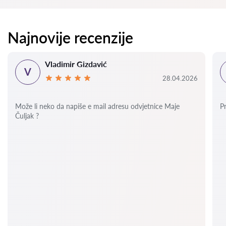
Najnovije recenzije
Vladimir Gizdavić
V
28.04.2026
Može li neko da napiše e mail adresu odvjetnice Maje
P
Čuljak ?