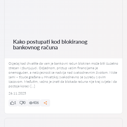
Kako postupati kod blokiranog
bankovnog računa
Osjećaj kad shvatite da vam je bankovni račun blokiran može biti izuzetno
stresan i zbunjujući. Odjednom, pristup vašim financijama je
onemogućen, a neizvjesnost se nadvija nad svakodnevnim životom. Niste
sami – tisuće građana u Hrvatskoj svakodnevno se susreću s ovim
izazovom. Međutim, važno je znati da blokada računa nije kraj svijeta i da
postoje koraci […]
26.11.2025
1
0
406