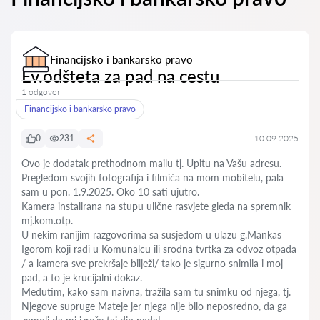
Financijsko i bankarsko pravo
Ev.odšteta za pad na cestu
1 odgovor
Financijsko i bankarsko pravo
0
231
10.09.2025
Ovo je dodatak prethodnom mailu tj. Upitu na Vašu adresu.
Pregledom svojih fotografija i filmića na mom mobitelu, pala
sam u pon. 1.9.2025. Oko 10 sati ujutro.
Kamera instalirana na stupu ulične rasvjete gleda na spremnik
mj.kom.otp.
U nekim ranijim razgovorima sa susjedom u ulazu g.Mankas
Igorom koji radi u Komunalcu ili srodna tvrtka za odvoz otpada
/ a kamera sve prekršaje bilježi/ tako je sigurno snimila i moj
pad, a to je krucijalni dokaz.
Međutim, kako sam naivna, tražila sam tu snimku od njega, tj.
Njegove supruge Mateje jer njega nije bilo neposredno, da ga