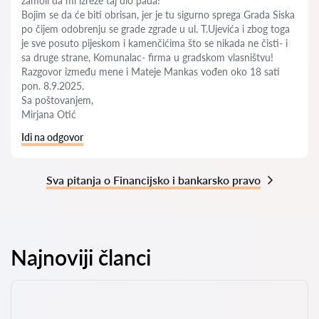
zamoli da mi izreže taj dio pada!
Bojim se da će biti obrisan, jer je tu sigurno sprega Grada Siska
po čijem odobrenju se grade zgrade u ul. T.Ujevića i zbog toga
je sve posuto pijeskom i kamenčićima što se nikada ne čisti- i
sa druge strane, Komunalac- firma u gradskom vlasništvu!
Razgovor između mene i Mateje Mankas vođen oko 18 sati
pon. 8.9.2025.
Sa poštovanjem,
Mirjana Otić
Idi na odgovor
Sva pitanja o Financijsko i bankarsko pravo
Najnoviji članci