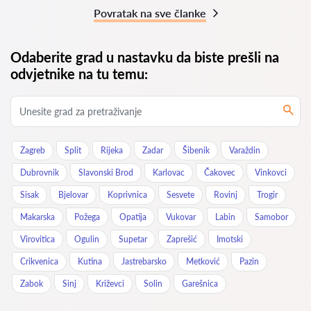
Povratak na sve članke
Odaberite grad u nastavku da biste prešli na
odvjetnike na tu temu:
Zagreb
Split
Rijeka
Zadar
Šibenik
Varaždin
Dubrovnik
Slavonski Brod
Karlovac
Čakovec
Vinkovci
Sisak
Bjelovar
Koprivnica
Sesvete
Rovinj
Trogir
Makarska
Požega
Opatija
Vukovar
Labin
Samobor
Virovitica
Ogulin
Supetar
Zaprešić
Imotski
Crikvenica
Kutina
Jastrebarsko
Metković
Pazin
Zabok
Sinj
Križevci
Solin
Garešnica