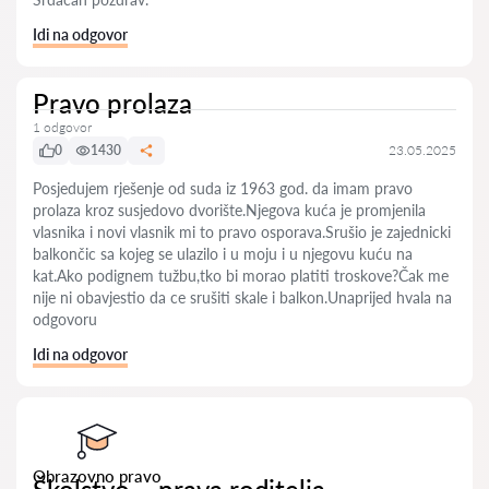
Idi na odgovor
Pravo prolaza
1 odgovor
0
1430
23.05.2025
Posjedujem rješenje od suda iz 1963 god. da imam pravo
prolaza kroz susjedovo dvorište.Njegova kuća je promjenila
vlasnika i novi vlasnik mi to pravo osporava.Srušio je zajednicki
balkončic sa kojeg se ulazilo i u moju i u njegovu kuću na
kat.Ako podignem tužbu,tko bi morao platiti troskove?Čak me
nije ni obavjestio da ce srušiti skale i balkon.Unaprijed hvala na
odgovoru
Idi na odgovor
Obrazovno pravo