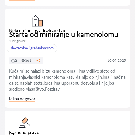
Nekretnine i građevinarstvo
Starta od miniranje u kamenolomu
1 odgovor
Nekretnine i građevinarstvo
2
361
10.09.2025
Kuća mi se nalazi blizu kamenoloma i ima vidljive stete od
miniranja,vlasnici kamenoloma kazu da nije do njih,ima li načina
da se naplati steta,kuca ima uporabnu dozvolu,ali nije jos
sredjeno vlasništvo.Pozdrav
Idi na odgovor
Kazneno pravo