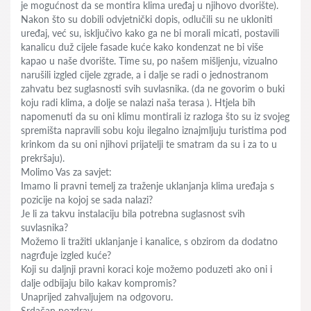
je mogućnost da se montira klima uređaj u njihovo dvorište).
Nakon što su dobili odvjetnički dopis, odlučili su ne ukloniti
uređaj, već su, isključivo kako ga ne bi morali micati, postavili
kanalicu duž cijele fasade kuće kako kondenzat ne bi više
kapao u naše dvorište. Time su, po našem mišljenju, vizualno
narušili izgled cijele zgrade, a i dalje se radi o jednostranom
zahvatu bez suglasnosti svih suvlasnika. (da ne govorim o buki
koju radi klima, a dolje se nalazi naša terasa ). Htjela bih
napomenuti da su oni klimu montirali iz razloga što su iz svojeg
spremišta napravili sobu koju ilegalno iznajmljuju turistima pod
krinkom da su oni njihovi prijatelji te smatram da su i za to u
prekršaju).
Molimo Vas za savjet:
Imamo li pravni temelj za traženje uklanjanja klima uređaja s
pozicije na kojoj se sada nalazi?
Je li za takvu instalaciju bila potrebna suglasnost svih
suvlasnika?
Možemo li tražiti uklanjanje i kanalice, s obzirom da dodatno
nagrđuje izgled kuće?
Koji su daljnji pravni koraci koje možemo poduzeti ako oni i
dalje odbijaju bilo kakav kompromis?
Unaprijed zahvaljujem na odgovoru.
Srdačan pozdrav.