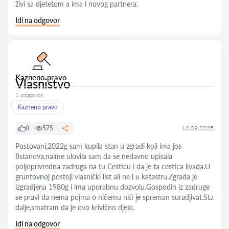
živi sa djetetom a ima i novog partnera.
Idi na odgovor
Kazneno pravo
Vlasnistvo
1 odgovor
Kazneno pravo
0
575
10.09.2025
Postovani,2022g sam kupila stan u zgradi koji ima jos
8stanova,naime ulovila sam da se nedavno upisala
poljoprivredna zadruga na tu Cesticu i da je ta cestica livada.U
gruntovnoj postoji vlasnički list ali ne i u katastru.Zgrada je
izgradjena 1980g i ima uporabnu dozvolu.Gospodin iz zadruge
se pravi da nema pojma o ničemu niti je spreman suradjivat.Sta
dalje,smatram da je ovo krivično djelo.
Idi na odgovor