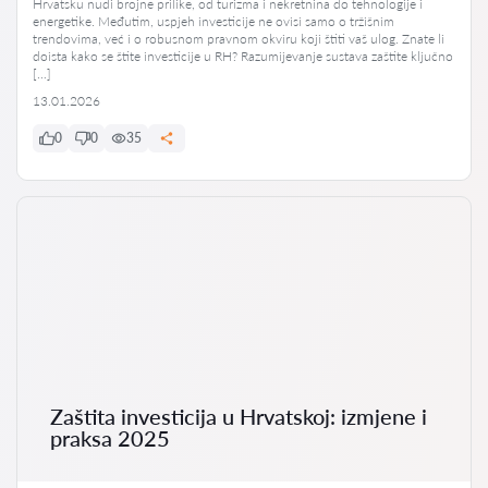
Hrvatsku nudi brojne prilike, od turizma i nekretnina do tehnologije i
energetike. Međutim, uspjeh investicije ne ovisi samo o tržišnim
trendovima, već i o robusnom pravnom okviru koji štiti vaš ulog. Znate li
doista kako se štite investicije u RH? Razumijevanje sustava zaštite ključno
[…]
13.01.2026
0
0
35
Zaštita investicija u Hrvatskoj: izmjene i
praksa 2025