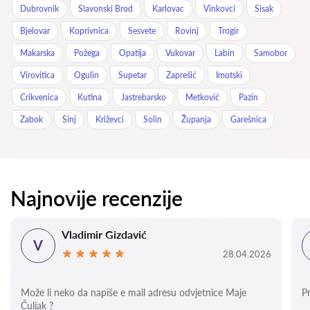
Dubrovnik
Slavonski Brod
Karlovac
Vinkovci
Sisak
Bjelovar
Koprivnica
Sesvete
Rovinj
Trogir
Makarska
Požega
Opatija
Vukovar
Labin
Samobor
Virovitica
Ogulin
Supetar
Zaprešić
Imotski
Crikvenica
Kutina
Jastrebarsko
Metković
Pazin
Zabok
Sinj
Križevci
Solin
Županja
Garešnica
Najnovije recenzije
Vladimir Gizdavić
V
28.04.2026
Može li neko da napiše e mail adresu odvjetnice Maje
P
Čuljak ?