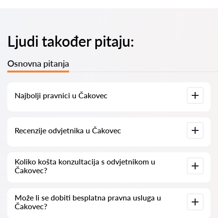
Ljudi također pitaju:
Osnovna pitanja
Najbolji pravnici u Čakovec
Imamo popis najboljih pravnika u Čakovec s potpunim
Recenzije odvjetnika u Čakovec
informacijama. Cijene, recenzije, telefonski brojevi i adrese.
Na našoj platformi prikupljamo stvarne recenzije o
Koliko košta konzultacija s odvjetnikom u
odvjetnicima. Ne brišemo negativne recenzije niti postoji
Čakovec?
mogućnost njihovog lažnog povećavanja.
Konzultacije s odvjetnicima u Čakovec kreću se od 50 eur pa
Može li se dobiti besplatna pravna usluga u
nadalje (cijene mogu varirati ovisno o složenosti pitanja i
Čakovec?
obliku odgovora).