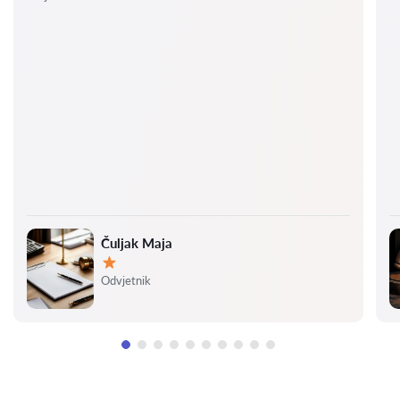
Čuljak Maja
Ocjena:
Odvjetnik