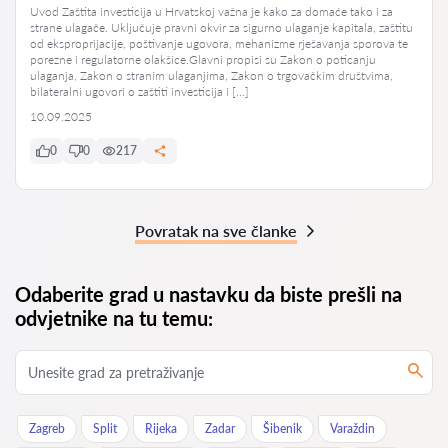
Uvod Zaštita investicija u Hrvatskoj važna je kako za domaće tako i za
strane ulagače. Uključuje pravni okvir za sigurno ulaganje kapitala, zaštitu
od eksproprijacije, poštivanje ugovora, mehanizme rješavanja sporova te
porezne i regulatorne olakšice.Glavni propisi su Zakon o poticanju
ulaganja, Zakon o stranim ulaganjima, Zakon o trgovačkim društvima,
bilateralni ugovori o zaštiti investicija i […]
10.09.2025
0
0
217
Povratak na sve članke
Odaberite grad u nastavku da biste prešli na
odvjetnike na tu temu:
Zagreb
Split
Rijeka
Zadar
Šibenik
Varaždin