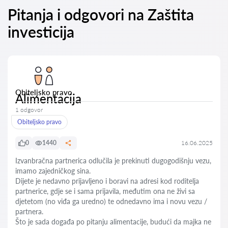
Pitanja i odgovori na Zaštita
investicija
Obiteljsko pravo
Alimentacija
1 odgovor
Obiteljsko pravo
0
1440
16.06.2025
Izvanbračna partnerica odlučila je prekinuti dugogodišnju vezu,
imamo zajedničkog sina.
Dijete je nedavno prijavljeno i boravi na adresi kod roditelja
partnerice, gdje se i sama prijavila, međutim ona ne živi sa
djetetom (no viđa ga uredno) te odnedavno ima i novu vezu /
partnera.
Što je sada događa po pitanju alimentacije, budući da majka ne