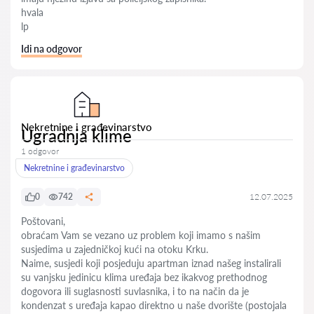
hvala
lp
Idi na odgovor
Nekretnine i građevinarstvo
Ugradnja klime
1 odgovor
Nekretnine i građevinarstvo
0
742
12.07.2025
Poštovani,
obraćam Vam se vezano uz problem koji imamo s našim
susjedima u zajedničkoj kući na otoku Krku.
Naime, susjedi koji posjeduju apartman iznad našeg instalirali
su vanjsku jedinicu klima uređaja bez ikakvog prethodnog
dogovora ili suglasnosti suvlasnika, i to na način da je
kondenzat s uređaja kapao direktno u naše dvorište (postojala