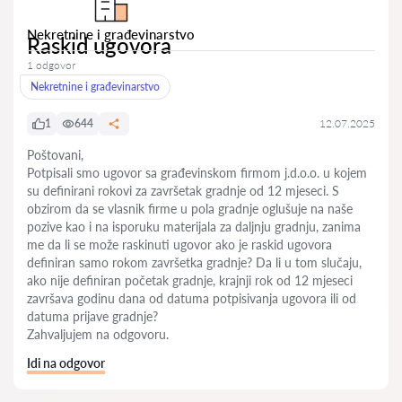
Nekretnine i građevinarstvo
Raskid ugovora
1 odgovor
Nekretnine i građevinarstvo
1
644
12.07.2025
Poštovani,
Potpisali smo ugovor sa građevinskom firmom j.d.o.o. u kojem
su definirani rokovi za završetak gradnje od 12 mjeseci. S
obzirom da se vlasnik firme u pola gradnje oglušuje na naše
pozive kao i na isporuku materijala za daljnju gradnju, zanima
me da li se može raskinuti ugovor ako je raskid ugovora
definiran samo rokom završetka gradnje? Da li u tom slučaju,
ako nije definiran početak gradnje, krajnji rok od 12 mjeseci
završava godinu dana od datuma potpisivanja ugovora ili od
datuma prijave gradnje?
Zahvaljujem na odgovoru.
Idi na odgovor