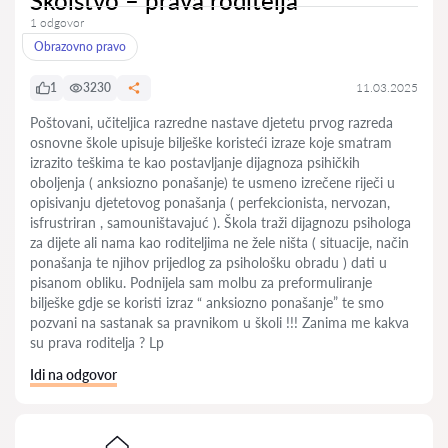
Školstvo – prava roditelja
1 odgovor
Obrazovno pravo
1
3230
11.03.2025
Poštovani, učiteljica razredne nastave djetetu prvog razreda
osnovne škole upisuje bilješke koristeći izraze koje smatram
izrazito teškima te kao postavljanje dijagnoza psihičkih
oboljenja ( anksiozno ponašanje) te usmeno izrečene riječi u
opisivanju djetetovog ponašanja ( perfekcionista, nervozan,
isfrustriran , samouništavajuć ). Škola traži dijagnozu psihologa
za dijete ali nama kao roditeljima ne žele ništa ( situacije, način
ponašanja te njihov prijedlog za psihološku obradu ) dati u
pisanom obliku. Podnijela sam molbu za preformuliranje
bilješke gdje se koristi izraz “ anksiozno ponašanje” te smo
pozvani na sastanak sa pravnikom u školi !!! Zanima me kakva
su prava roditelja ? Lp
Idi na odgovor