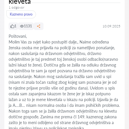
kleveta
1 odgovor
Kazneno pravo
1
1131
10.09.2025
Poštovani,
Molim Vas za svjet kako postupiti dalje., Naime određena
ženska osoba me prijavila na policiji za nametljivo ponašanje,
nakon saslušanja na državnom odvjetništvu, državno
odvjetništvo je taj predmet toj ženskoj osobi odbacilo(naravno
lažni iskazi te žene). Dotična gđa se žalila na odluku državnog
odvjetništva te sam ja opet pozvana na državno odvjetništvo
na saslušanje. Nakon mog saslušanja tražila sam uvid u spi
(nisam ni znala točan razlog zbog kojeg sam pozvana jer je od
te njezine prijave prošlo više od godinu dana). Uvidom u spis
ostala sam zapanjena iskazom te žene jer je iskaz potpuno
lažan a uz to je mene klevetala u iskazu na policiji. Izjavila je da
ja A….B… nisam normalna osoba i da imam psihičkih problema.
Nakon toga sam se ja žalila državnom odvjetništvu na klevetu
dotične gospođe. Zanima me prema čl 149. kaznenog zakona
zašto je to meni odbijeno od strane državnog odvjetništva a
imaju njezinu izjavu sa policijskog zapisnika.