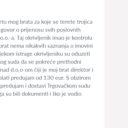
tu mog brata za koje se terete trojica
Ugovor o prijenosu svih poslovnih
o.o.-a. Taj okrivljenik imao je kontrolu
 brat nema nikakvih saznanja o imovini
ijekom istrage okrivljeniku su oduzeti
čkog suda da se pokreće prethodni
ad d.o.o-om čiji je moj brat direktor i
 plati predujam od 130 eur. S obzirom
ti predujam i dostavi Trgovačkom sudu
 su bili dokumenti i tko je vodio