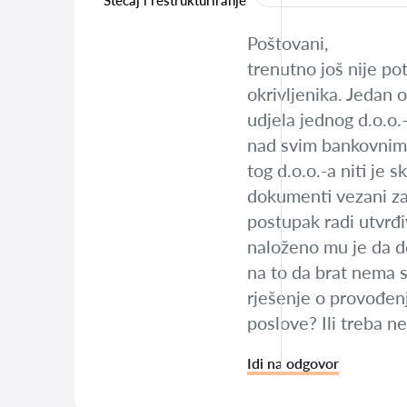
Stečaj i restrukturiranje
Poštovani,
trenutno još nije po
okrivljenika. Jedan 
udjela jednog d.o.o.-
nad svim bankovnim r
tog d.o.o.-a niti je 
dokumenti vezani za 
postupak radi utvrđi
naloženo mu je da do
na to da brat nema s
rješenje o provođenj
poslove? Ili treba n
Idi na odgovor