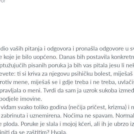
vor
dio vaših pitanja i odgovora i pronašla odgovore u s
e koje je bilo uopćeno. Danas bih postavila konkretn
ptužujućih pisanih poruka ja bih vas pitala jesu li 
klevete: ti si kriva za njegovu psihičku bolest, mije
otiv mene, miješaš se i gdje treba i ne treba, uvlačiš
avljala o meni. Tvrdi da sam ja uzrok sukoba između 
 podjele imovine.
 viđam svako toliko godina (nečija pričest, krizma) i
 zabrinuta i uznemirena. Noćima ne spavam. Normal
 ploda. Poruke je slala i mojoj kćeri, ali ih je ubrzo
initi da se zaštitim? Hvala.