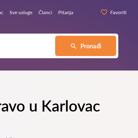
ac
Sve usluge
Članci
Pitanja
Favoriti
Pronađi
pravo u Karlovac