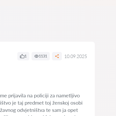
10.09.2025
1
1131
 prijavila na policiji za nametljivo
štvo je taj predmet toj ženskoj osobi
državnog odvjetništva te sam ja opet