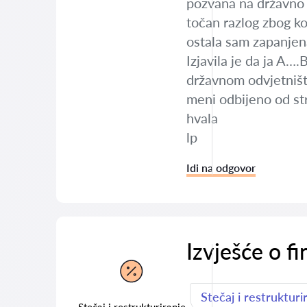
pozvana na državno o
točan razlog zbog ko
ostala sam zapanjena
Izjavila je da ja A…
državnom odvjetništ
meni odbijeno od str
hvala
lp
Idi na odgovor
Izvješće o f
Stečaj i restrukturi