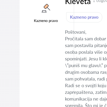
Kleveta
1 odgo
Kazneno pravo
Kazneno pravo
Poštovani,
Pročitala sam dobar 
sam postavila pitanj
osoba poslala više o
spominjati. Jesu li 
\”puniš mu glavu\” pr
drugim osobama raspr
sam pohvatala, radi
Radi se o svojti koju
zaprepaštena, zatim
komunikacija ne daje
spremila. Što mi je č