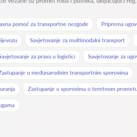
 vezane uz promet roba i putnika, uključujući reg.
avna pomoć za transportne nezgode
Priprema ugov
ijevozu
Savjetovanje za multimodalni transport
Savjetovanje za prava u logistici
Savjetovanje za ugo
Zastupanje u međunarodnim transportnim sporovima
uranja
Zastupanje u sporovima o teretnom promet
lugama