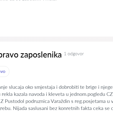
 pravo zaposlenika
1 odgovor
avo
anje slucaja oko smjestaja i dobrobiti te brige i nj
 rekla kazala navoda i kleveta u jednom.pogledu CZZ
Z Pustodol podruznica Varaždin s reg.posjetama u v
Zagrebu. Nijada saslusani bez konretnih fakta ceka 