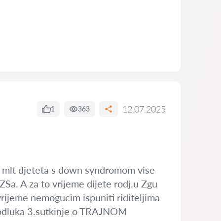
12.07.2025
1
363
ege mlt djeteta s down syndromom vise
Sa. A za to vrijeme dijete rodj.u Zgu
rijeme nemogucim ispuniti riditeljima
se odluka 3.sutkinje o TRAJNOM