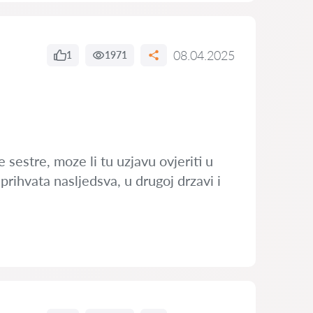
08.04.2025
1
1971
sestre, moze li tu uzjavu ovjeriti u
prihvata nasljedsva, u drugoj drzavi i