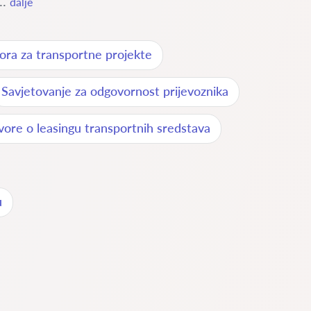
..
dalje
ora za transportne projekte
Savjetovanje za odgovornost prijevoznika
vore o leasingu transportnih sredstava
u