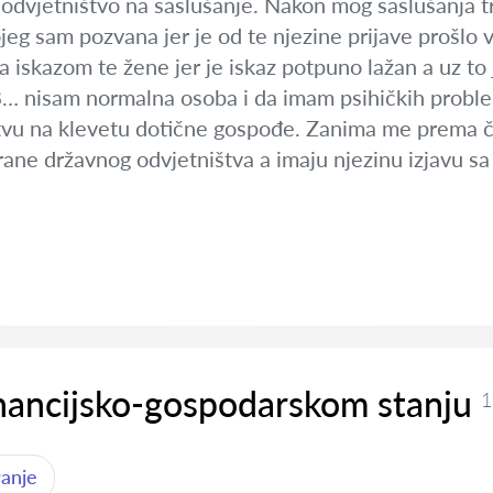
dvjetništvo na saslušanje. Nakon mog saslušanja tra
jeg sam pozvana jer je od te njezine prijave prošlo 
 iskazom te žene jer je iskaz potpuno lažan a uz to j
.B… nisam normalna osoba i da imam psihičkih proble
vu na klevetu dotične gospođe. Zanima me prema čl
ane državnog odvjetništva a imaju njezinu izjavu sa 
inancijsko-gospodarskom stanju
1
ranje