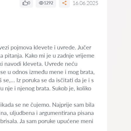
16.06.2025
0
1292
vezi pojmova klevete i uvrede. Jučer
a pitanja. Kako mi je u zadnje vrijeme
neki navodi kleveta. Uvrede neću
šaš se u odnos između mene i mog brata,
 se,… Iz poruka se da isčitati da je i s
nje i njenog brata. Sukob je, koliko
 nikada se ne čujemo. Najprije sam bila
na, uljudbena i argumentirana pisana
 izbrisala. Ja sam poruke upućene meni