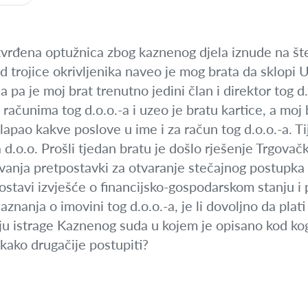
tvrđena optužnica zbog kaznenog djela iznude na šte
od trojice okrivljenika naveo je mog brata da sklopi 
a pa je moj brat trenutno jedini član i direktor tog d.
ačunima tog d.o.o.-a i uzeo je bratu kartice, a moj
sklapao kakve poslove u ime i za račun tog d.o.o.-a. T
d.o.o. Prošli tjedan bratu je došlo rješenje Trgova
vanja pretpostavki za otvaranje stečajnog postupka n
stavi izvješće o financijsko-gospodarskom stanju i
aznanja o imovini tog d.o.o.-a, je li dovoljno da pla
u istrage Kaznenog suda u kojem je opisano kod koga
ekako drugačije postupiti?