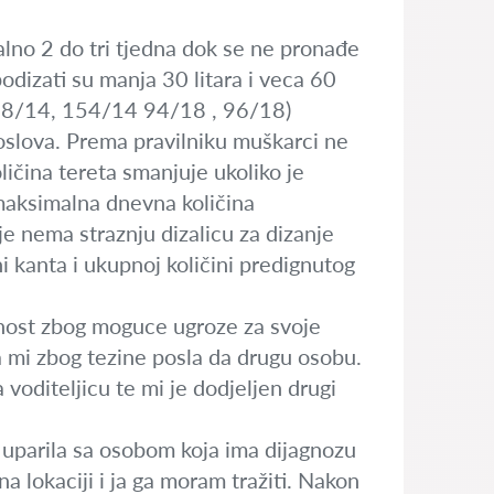
alno 2 do tri tjedna dok se ne pronađe
dizati su manja 30 litara i veca 60
4 118/14, 154/14 94/18 , 96/18)
oslova. Prema pravilniku muškarci ne
ličina tereta smanjuje ukoliko je
e maksimalna dnevna količina
 nema straznju dizalicu za dizanje
ni kanta i ukupnoj količini predignutog
atnost zbog moguce ugroze za svoje
da mi zbog tezine posla da drugu osobu.
voditeljicu te mi je dodjeljen drugi
 uparila sa osobom koja ima dijagnozu
a lokaciji i ja ga moram tražiti. Nakon