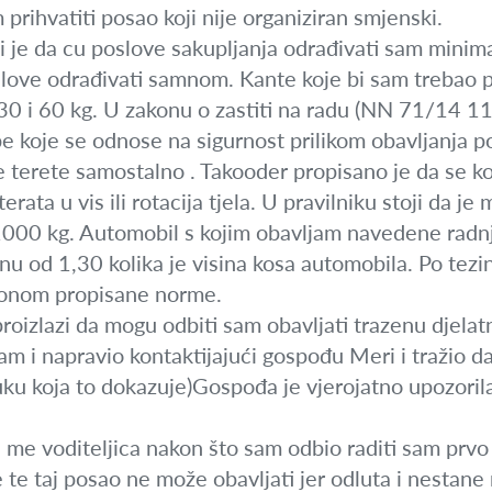
rihvatiti posao koji nije organiziran smjenski.
 je da cu poslove sakupljanja odrađivati sam minim
love odrađivati samnom. Kante koje bi sam trebao po
du 30 i 60 kg. U zakonu o zastiti na radu (NN 71/1
e koje se odnose na sigurnost prilikom obavljanja p
ke terete samostalno . Takooder propisano je da se ko
rata u vis ili rotacija tjela. U pravilniku stoji da j
000 kg. Automobil s kojim obavljam navedene radnje
inu od 1,30 kolika je visina kosa automobila. Po tezi
akonom propisane norme.
roizlazi da mogu odbiti sam obavljati trazenu djel
o sam i napravio kontaktijajući gospođu Meri i tražio 
u koja to dokazuje)Gospođa je vjerojatno upozorila 
 me voditeljica nakon što sam odbio raditi sam prvo
te taj posao ne može obavljati jer odluta i nestane n