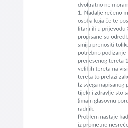
dvokratno ne moram p
1. Nadalje rečeno mi
osoba koja če te pos
litara ili u prijevo
propisane su odredb
smiju prenositi toli
potrebno podizanje te
prenesenog tereta 1
velikih tereta na vis
tereta to prelazi z
Iz svega napisanog p
tijelo i zdravlje st
(imam glasovnu poruk
radnik.
Problem nastaje kad
iz prometne nesreće 