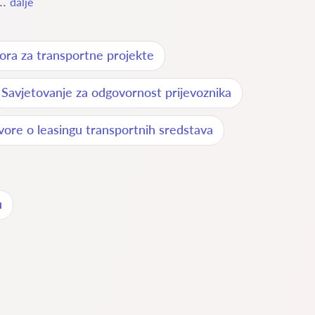
..
dalje
ora za transportne projekte
Savjetovanje za odgovornost prijevoznika
vore o leasingu transportnih sredstava
u