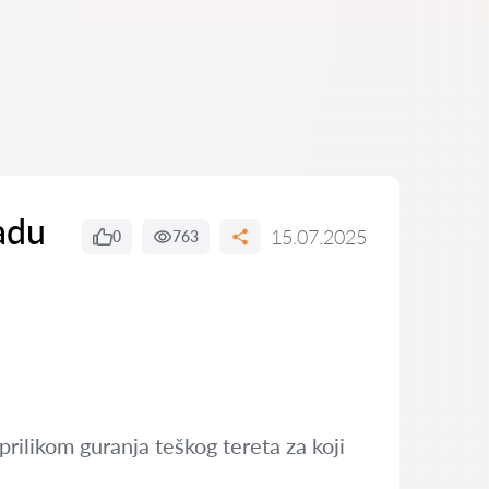
adu
15.07.2025
0
763
rilikom guranja teškog tereta za koji