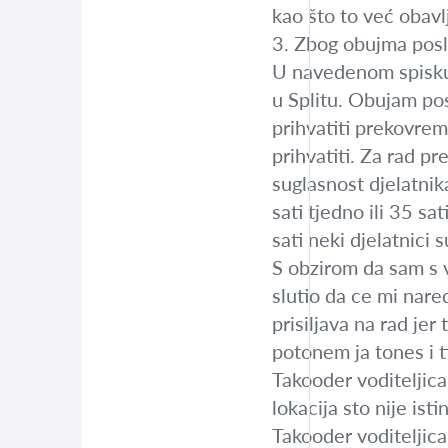
kao što to već obavl
3. Zbog obujma posl
U navedenom spisku 
u Splitu. Obujam pos
prihvatiti prekovrem
prihvatiti. Za rad p
suglasnost djelatnik
sati tjedno ili 35 s
sati neki djelatnici
S obzirom da sam s v
slutio da ce mi nare
prisiljava na rad jer
potonem ja tones i 
Takooder voditeljic
lokacija sto nije isti
Takooder voditeljica