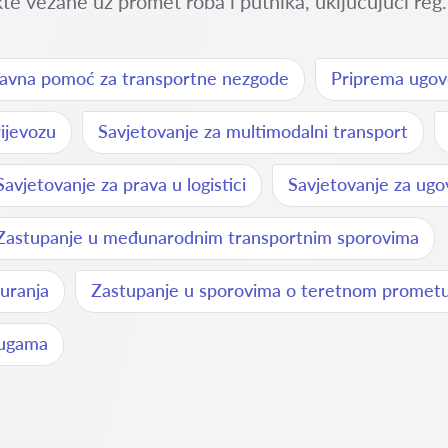
 vezane uz promet roba i putnika, uključujući reg.
avna pomoć za transportne nezgode
Priprema ugov
ijevozu
Savjetovanje za multimodalni transport
Savjetovanje za prava u logistici
Savjetovanje za ugo
Zastupanje u međunarodnim transportnim sporovima
uranja
Zastupanje u sporovima o teretnom promet
lugama