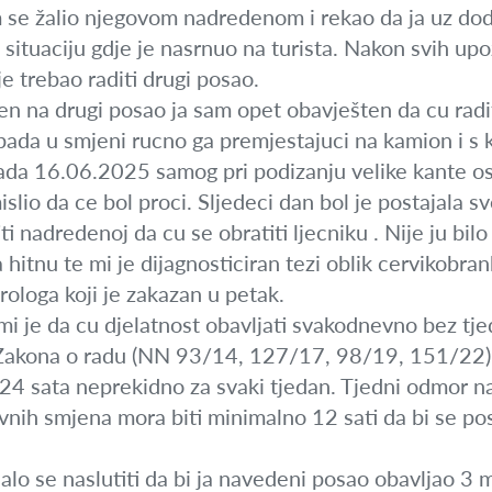
m se žalio njegovom nadredenom i rekao da ja uz dod
ituaciju gdje je nasrnuo na turista. Nakon svih upo
e trebao raditi drugi posao.
n na drugi posao ja sam opet obavješten da cu radit
pada u smjeni rucno ga premjestajuci na kamion i s k
ada 16.06.2025 samog pri podizanju velike kante osj
slio da ce bol proci. Sljedeci dan bol je postajala s
ti nadredenoj da cu se obratiti ljecniku . Nije ju bil
hitnu te mi je dijagnosticiran tezi oblik cervikobra
rologa koji je zakazan u petak.
mi je da cu djelatnost obavljati svakodnevno bez t
Zakona o radu (NN 93/14, 127/17, 98/19, 151/22) 
 24 sata neprekidno za svaki tjedan. Tjedni odmor n
ih smjena mora biti minimalno 12 sati da bi se po
alo se naslutiti da bi ja navedeni posao obavljao 3