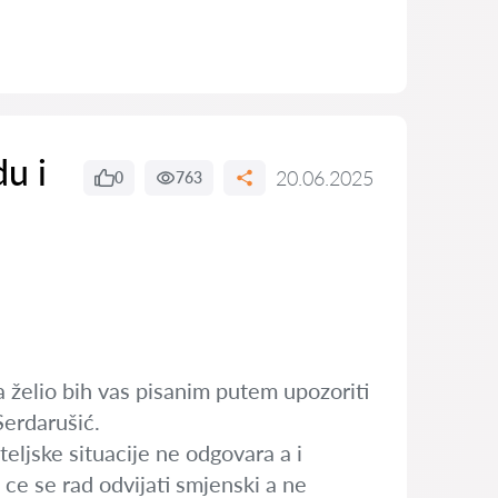
du i
20.06.2025
0
763
 želio bih vas pisanim putem upozoriti
Serdarušić.
eljske situacije ne odgovara a i
ce se rad odvijati smjenski a ne