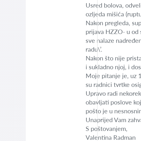
Usred bolova, odveli
ozljeda mišića (ruptu
Nakon pregleda, supr
prijava HZZO- u od 
sve nalaze nadređeni
radu\’.
Nakon što nije prist
i sukladno njoj, i d
Moje pitanje je, uz
su radnici tvrtke osi
Upravo radi nekorekt
obavljati poslove ko
pošto je u nesnosni
Unaprijed Vam zahv
S poštovanjem,
Valentina Radman