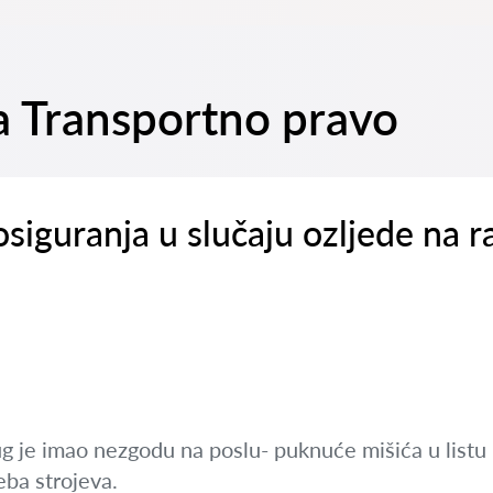
na Transportno pravo
siguranja u slučaju ozljede na r
 je imao nezgodu na poslu- puknuće mišića u listu p
eba strojeva.