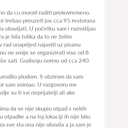
no da cu morati raditi prekovremeno.
i trebao preuzeti jos cca 95 restorana
la obavljati. U početku sam i razmišljao
 je bila tolika da to ne želim
 rad unaprijed najaviti uz pisanu
nu ne smije se organizirati vise od 8
 više sati. Godisnju normu od cca 240
e urodilo plodom. S obzirom da sam
govor sam snimao. U razgovoru me
e su ti svi neprijatelji ali ako
ma da se nije skupio otpad s nekih
 otpadke a na toj lokaciji ih nije bilo.
a sve sta ona nije obavila a ja sam je