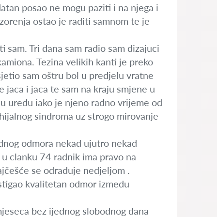
atan posao ne mogu paziti i na njega i
zorenja ostao je raditi samnom te je
i sam. Tri dana sam radio sam dizajuci
amiona. Tezina velikih kanti je preko
etio sam oštru bol u predjelu vratne
ve jaca i jaca te sam na kraju smjene u
o u uredu iako je njeno radno vrijeme od
nhijalnog sindroma uz strogo mirovanje
jednog odmora nekad ujutro nekad
u clanku 74 radnik ima pravo na
ajčešće se odraduje nedjeljom .
stigao kvalitetan odmor izmedu
 mjeseca bez ijednog slobodnog dana