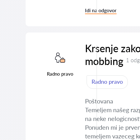
Idi na odgovor
Krsenje zako
mobbing
1 odg
Radno pravo
Radno pravo
Poštovana
Temeljem našeg razgo
na neke nelogicnosti
Ponuden mi je prvens
temeljem vazeceg kol