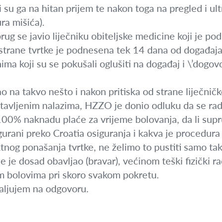
 su ga na hitan prijem te nakon toga na pregled i ult
ra mišića).
ug se javio liječniku obiteljske medicine koji je po
strane tvrtke je podnesena tek 14 dana od događaj
ma koji su se pokušali oglušiti na događaj i \’dogovor
ao na takvo nešto i nakon pritiska od strane liječni
ostavljenim nalazima, HZZO je donio odluku da se radi
 100% naknadu plaće za vrijeme bolovanja, da li sup
gurani preko Croatia osiguranja i kakva je procedura 
nog ponašanja tvrtke, ne želimo to pustiti samo tak
je je dosad obavljao (bravar), većinom teški fizički r
m bolovima pri skoro svakom pokretu.
aljujem na odgovoru.