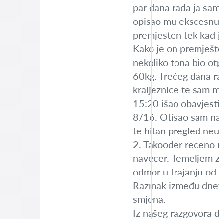
par dana rada ja sa
opisao mu ekscesnu s
premjesten tek kad j
Kako je on premješte
nekoliko tona bio ot
60kg. Trećeg dana r
kraljeznice te sam mi
15:20 išao obavjesti
8/16. Otisao sam na 
te hitan pregled neu
2. Takooder receno 
navecer. Temeljem 
odmor u trajanju od
Razmak između dnevn
smjena.
Iz našeg razgovora d