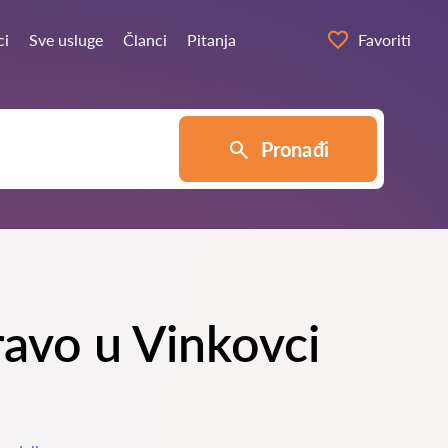
ci
Sve usluge
Članci
Pitanja
Favoriti
Pronađi
ravo u Vinkovci