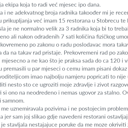
ja ekipa koja to radi već mjesec ipo dana.
a i ne adekvatnog broja radnika takoođer mi je rece
prikupljanja već imam 15 restorana u Stobrecu te b
la je ne normalno velik za 3 radnika koja bi to treba
eno ali nakon odradenih 7 sati količina fizičkog umora
rekovremeno po zakonu o radu poslodavac mora takav
a da na takav rad pristaje. Prekovremeni rad po zako
ati mjesecno a ne kao što je praksa sada do ca 120 i
 su premasili u par mjeseci o cemu imam pisani dokaz
oditeljicom imao najbolju namjeru popricati to nij
diti nesto sto ce ugroziti moje zdravlje i zivot raz
 ti si ono na neodredeno i nemas ugovor za stalno. Ovdj
ti samnom.
a me uznemiravala pozivima i ne postojecim problemi
na jer sam joj slikao gdje navedeni restorani ostavljaju
 je stavljala nestajajuce poruke da me moze okriviti z