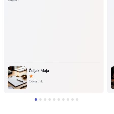
Čuljak Maja
Ocjena:
Odvjetnik