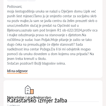
Poštovani,
moja šestogodišnja unuka se nalazi u Dječjem domu Lipik već
punih šest mjeseci.Tamo ju je smjestio centar za socijalnu skrb
na poziv majke.Ja sam se javila centru da želim preuzeti skrb o
unuci,međutim slučaj je predat na Općinski sud u
Bjelovaru,saznala sam pod brojem R1 ob-622/2024,protiv oca
i majke oduzimanja prava na stanovanje s djetetom.Na
ročištima je sudac Ivan Poljak.Moje pitanje je zašto se tako
dugo čeka na presudu,gdje će dijete stanovati? Sada
nadležnost ima centar Požega.Da li bi mi odvjetnik mogao
pomoći da unuku dovedem u dom kojemu ona pripada? Na
jesen treba krenuti u školu.
Srdačan pozdrav!I Božji blagoslov svima.
Idi na odgovor
Nekretnine i građevinarstvo
Katastarsko izmjer žalba
1 odgovor