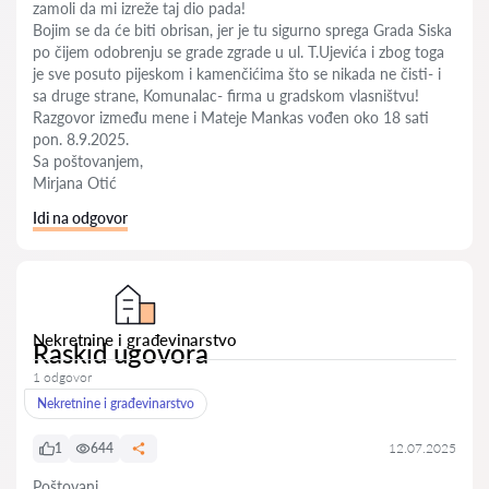
zamoli da mi izreže taj dio pada!
Bojim se da će biti obrisan, jer je tu sigurno sprega Grada Siska
po čijem odobrenju se grade zgrade u ul. T.Ujevića i zbog toga
je sve posuto pijeskom i kamenčićima što se nikada ne čisti- i
sa druge strane, Komunalac- firma u gradskom vlasništvu!
Razgovor između mene i Mateje Mankas vođen oko 18 sati
pon. 8.9.2025.
Sa poštovanjem,
Mirjana Otić
Idi na odgovor
Nekretnine i građevinarstvo
Raskid ugovora
1 odgovor
Nekretnine i građevinarstvo
1
644
12.07.2025
Poštovani,