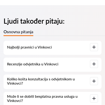
Ljudi također pitaju:
Osnovna pitanja
Najbolji pravnici u Vinkovci
Imamo popis najboljih pravnika u Vinkovci s potpunim
Recenzije odvjetnika u Vinkovci
informacijama. Cijene, recenzije, telefonski brojevi i adrese.
Na našoj platformi prikupljamo stvarne recenzije o
Koliko košta konzultacija s odvjetnikom u
odvjetnicima. Ne brišemo negativne recenzije niti postoji
Vinkovci?
mogućnost njihovog lažnog povećavanja.
Konzultacije s odvjetnicima u Vinkovci kreću se od 50 eur pa
Može li se dobiti besplatna pravna usluga u
nadalje (cijene mogu varirati ovisno o složenosti pitanja i
Vinkovci?
obliku odgovora).