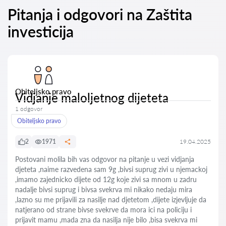
Pitanja i odgovori na Zaštita
investicija
Obiteljsko pravo
Vidjanje maloljetnog dijeteta
1 odgovor
Obiteljsko pravo
2
1971
19.04.2025
Postovani molila bih vas odgovor na pitanje u vezi vidjanja
djeteta ,naime razvedena sam 9g ,bivsi suprug zivi u njemackoj
,imamo zajednicko dijete od 12g koje zivi sa mnom u zadru
nadalje bivsi suprug i bivsa svekrva mi nikako nedaju mira
,lazno su me prijavili za nasilje nad djetetom ,dijete izjevljuje da
natjerano od strane bivse svekrve da mora ici na policiju i
prijavit mamu ,mada zna da nasilja nije bilo ,bisa svekrva mi