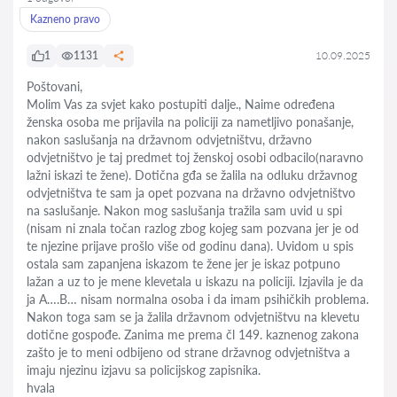
Kazneno pravo
1
1131
10.09.2025
Poštovani,
Molim Vas za svjet kako postupiti dalje., Naime određena
ženska osoba me prijavila na policiji za nametljivo ponašanje,
nakon saslušanja na državnom odvjetništvu, državno
odvjetništvo je taj predmet toj ženskoj osobi odbacilo(naravno
lažni iskazi te žene). Dotična gđa se žalila na odluku državnog
odvjetništva te sam ja opet pozvana na državno odvjetništvo
na saslušanje. Nakon mog saslušanja tražila sam uvid u spi
(nisam ni znala točan razlog zbog kojeg sam pozvana jer je od
te njezine prijave prošlo više od godinu dana). Uvidom u spis
ostala sam zapanjena iskazom te žene jer je iskaz potpuno
lažan a uz to je mene klevetala u iskazu na policiji. Izjavila je da
ja A….B… nisam normalna osoba i da imam psihičkih problema.
Nakon toga sam se ja žalila državnom odvjetništvu na klevetu
dotične gospođe. Zanima me prema čl 149. kaznenog zakona
zašto je to meni odbijeno od strane državnog odvjetništva a
imaju njezinu izjavu sa policijskog zapisnika.
hvala