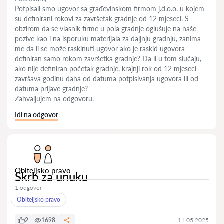
Potpisali smo ugovor sa građevinskom firmom j.d.o.o. u kojem
su definirani rokovi za završetak gradnje od 12 mjeseci. S
obzirom da se vlasnik firme u pola gradnje oglušuje na naše
pozive kao i na isporuku materijala za daljnju gradnju, zanima
me da li se može raskinuti ugovor ako je raskid ugovora
definiran samo rokom završetka gradnje? Da li u tom slučaju,
ako nije definiran početak gradnje, krajnji rok od 12 mjeseci
završava godinu dana od datuma potpisivanja ugovora ili od
datuma prijave gradnje?
Zahvaljujem na odgovoru.
Idi na odgovor
Obiteljsko pravo
Skrb za unuku
1 odgovor
Obiteljsko pravo
2
1698
11.05.2025