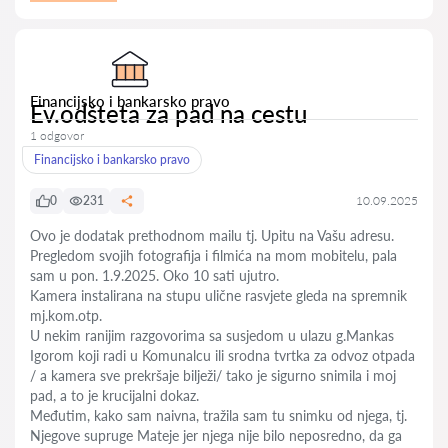
Financijsko i bankarsko pravo
Ev.odšteta za pad na cestu
1 odgovor
Financijsko i bankarsko pravo
0
231
10.09.2025
Ovo je dodatak prethodnom mailu tj. Upitu na Vašu adresu.
Pregledom svojih fotografija i filmića na mom mobitelu, pala
sam u pon. 1.9.2025. Oko 10 sati ujutro.
Kamera instalirana na stupu ulične rasvjete gleda na spremnik
mj.kom.otp.
U nekim ranijim razgovorima sa susjedom u ulazu g.Mankas
Igorom koji radi u Komunalcu ili srodna tvrtka za odvoz otpada
/ a kamera sve prekršaje bilježi/ tako je sigurno snimila i moj
pad, a to je krucijalni dokaz.
Međutim, kako sam naivna, tražila sam tu snimku od njega, tj.
Njegove supruge Mateje jer njega nije bilo neposredno, da ga