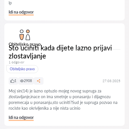
lp
Idi na odgovor
Obiteljsko pravo
Sto uciniti kada dijete lazno prijavi
zlostavljanje
1 odgovor
Obiteljsko pravo
1
2908
27.03.2025
Moj sin(14) je lazno optuzio mojeg novog supruga za
zlostavljanje,inace on ima smetnje u ponasanju i dijagnozu
poremecaja u ponasanju,sto uciniti?Sud je supruga pozvao na
rociste kao okrivljenika a nije nista ucinio
Idi na odgovor