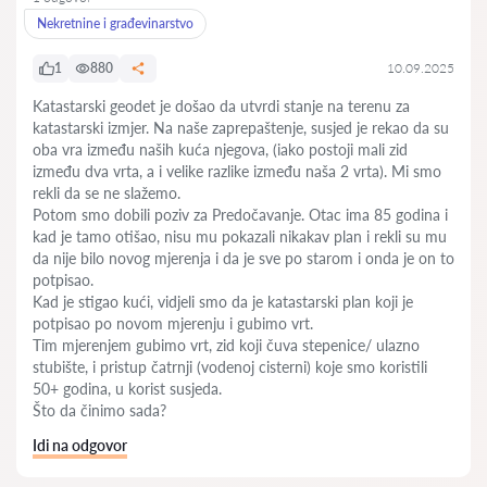
Nekretnine i građevinarstvo
1
880
10.09.2025
Katastarski geodet je došao da utvrdi stanje na terenu za
katastarski izmjer. Na naše zaprepaštenje, susjed je rekao da su
oba vra između naših kuća njegova, (iako postoji mali zid
između dva vrta, a i velike razlike između naša 2 vrta). Mi smo
rekli da se ne slažemo.
Potom smo dobili poziv za Predočavanje. Otac ima 85 godina i
kad je tamo otišao, nisu mu pokazali nikakav plan i rekli su mu
da nije bilo novog mjerenja i da je sve po starom i onda je on to
potpisao.
Kad je stigao kući, vidjeli smo da je katastarski plan koji je
potpisao po novom mjerenju i gubimo vrt.
Tim mjerenjem gubimo vrt, zid koji čuva stepenice/ ulazno
stubište, i pristup čatrnji (vodenoj cisterni) koje smo koristili
50+ godina, u korist susjeda.
Što da činimo sada?
Idi na odgovor