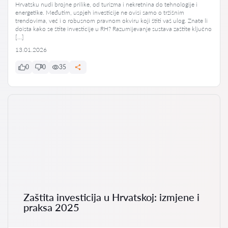
Hrvatsku nudi brojne prilike, od turizma i nekretnina do tehnologije i
energetike. Međutim, uspjeh investicije ne ovisi samo o tržišnim
trendovima, već i o robusnom pravnom okviru koji štiti vaš ulog. Znate li
doista kako se štite investicije u RH? Razumijevanje sustava zaštite ključno
[…]
13.01.2026
0
0
35
Zaštita investicija u Hrvatskoj: izmjene i
praksa 2025