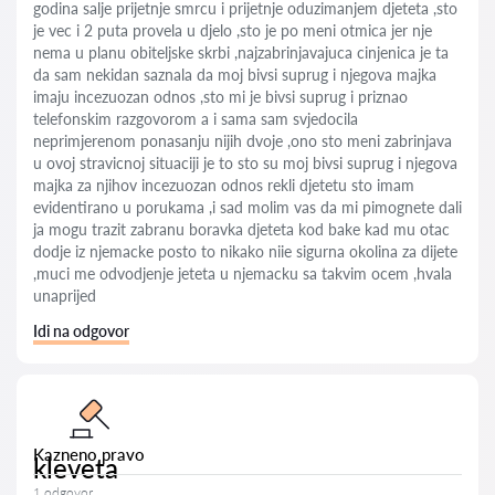
godina salje prijetnje smrcu i prijetnje oduzimanjem djeteta ,sto
je vec i 2 puta provela u djelo ,sto je po meni otmica jer nje
nema u planu obiteljske skrbi ,najzabrinjavajuca cinjenica je ta
da sam nekidan saznala da moj bivsi suprug i njegova majka
imaju incezuozan odnos ,sto mi je bivsi suprug i priznao
telefonskim razgovorom a i sama sam svjedocila
neprimjerenom ponasanju nijih dvoje ,ono sto meni zabrinjava
u ovoj stravicnoj situaciji je to sto su moj bivsi suprug i njegova
majka za njihov incezuozan odnos rekli djetetu sto imam
evidentirano u porukama ,i sad molim vas da mi pimognete dali
ja mogu trazit zabranu boravka djeteta kod bake kad mu otac
dodje iz njemacke posto to nikako niie sigurna okolina za dijete
,muci me odvodjenje jeteta u njemacku sa takvim ocem ,hvala
unaprijed
Idi na odgovor
Kazneno pravo
kleveta
1 odgovor