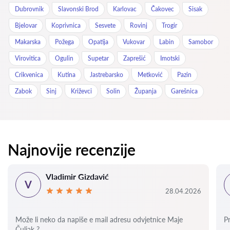
Dubrovnik
Slavonski Brod
Karlovac
Čakovec
Sisak
Bjelovar
Koprivnica
Sesvete
Rovinj
Trogir
Makarska
Požega
Opatija
Vukovar
Labin
Samobor
Virovitica
Ogulin
Supetar
Zaprešić
Imotski
Crikvenica
Kutina
Jastrebarsko
Metković
Pazin
Zabok
Sinj
Križevci
Solin
Županja
Garešnica
Najnovije recenzije
Vladimir Gizdavić
V
28.04.2026
Može li neko da napiše e mail adresu odvjetnice Maje
P
Čuljak ?