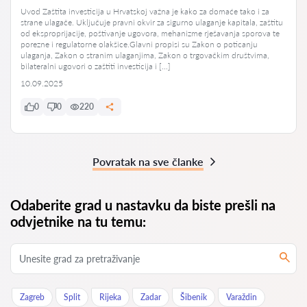
Uvod Zaštita investicija u Hrvatskoj važna je kako za domaće tako i za
strane ulagače. Uključuje pravni okvir za sigurno ulaganje kapitala, zaštitu
od eksproprijacije, poštivanje ugovora, mehanizme rješavanja sporova te
porezne i regulatorne olakšice.Glavni propisi su Zakon o poticanju
ulaganja, Zakon o stranim ulaganjima, Zakon o trgovačkim društvima,
bilateralni ugovori o zaštiti investicija i […]
10.09.2025
0
0
220
Povratak na sve članke
Odaberite grad u nastavku da biste prešli na
odvjetnike na tu temu:
Zagreb
Split
Rijeka
Zadar
Šibenik
Varaždin