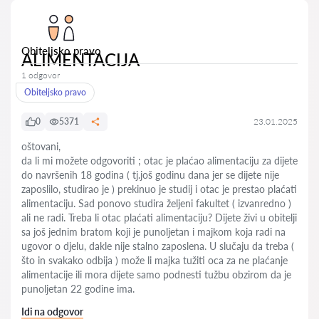
Obiteljsko pravo
ALIMENTACIJA
1 odgovor
Obiteljsko pravo
0
5371
23.01.2025
oštovani,
da li mi možete odgovoriti ; otac je plaćao alimentaciju za dijete
do navršenih 18 godina ( tj.još godinu dana jer se dijete nije
zaposlilo, studirao je ) prekinuo je studij i otac je prestao plaćati
alimentaciju. Sad ponovo studira željeni fakultet ( izvanredno )
ali ne radi. Treba li otac plaćati alimentaciju? Dijete živi u obitelji
sa još jednim bratom koji je punoljetan i majkom koja radi na
ugovor o djelu, dakle nije stalno zaposlena. U slučaju da treba (
što in svakako odbija ) može li majka tužiti oca za ne plaćanje
alimentacije ili mora dijete samo podnesti tužbu obzirom da je
punoljetan 22 godine ima.
Idi na odgovor