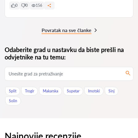
0
0
156
Povratak na sve članke
Odaberite grad u nastavku da biste prešli na
odvjetnike na tu temu:
Split
Trogir
Makarska
Supetar
Imotski
Sinj
Solin
Najnovije recenzije