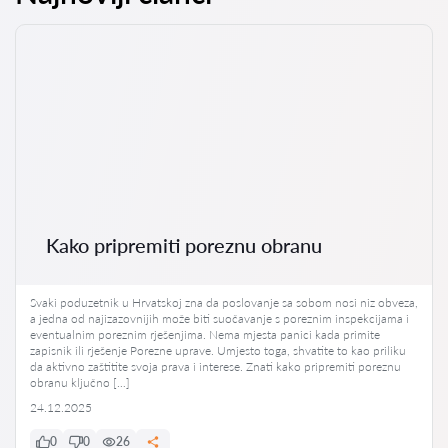
Kako pripremiti poreznu obranu
Svaki poduzetnik u Hrvatskoj zna da poslovanje sa sobom nosi niz obveza,
a jedna od najizazovnijih može biti suočavanje s poreznim inspekcijama i
eventualnim poreznim rješenjima. Nema mjesta panici kada primite
zapisnik ili rješenje Porezne uprave. Umjesto toga, shvatite to kao priliku
da aktivno zaštitite svoja prava i interese. Znati kako pripremiti poreznu
obranu ključno […]
24.12.2025
0
0
26