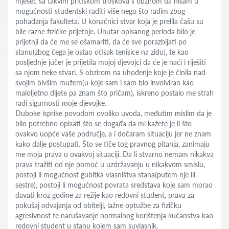
mjesec sa takvim pritiskom troškova s obzirom da nisam u
mogućnosti studentski raditi više nego što radim zbog
pohađanja fakulteta. U konačnici stvar koja je prelila čašu su
bile razne fizičke prijetnje. Unutar opisanog perioda bilo je
prijetnji da će me se ošamariti, da će sve porazbijati po
stanu(zbog čega je ostao otisak tenisice na zidu), te kao
posljednje jučer je prijetila mojoj djevojci da će je naći i riješiti
sa njom neke stvari. S obzirom na uhođenje koje je činila nad
svojim bivšim mužem(u koje sam i sam bio involviran kao
maloljetno dijete pa znam što pričam), iskreno postalo me strah
radi sigurnosti moje djevojke.
Duboke isprike povodom ovoliko uvoda, međutim mislim da je
bilo potrebno opisati što se događa da mi kažete je li što
ovakvo uopće vaše područje, a i dočaram situaciju jer ne znam
kako dalje postupati. Što se tiče tog pravnog pitanja, zanimaju
me moja prava u ovakvoj situaciji. Da li stvarno nemam nikakva
prava tražiti od nje pomoć u uzdržavanju u nikakvom smislu,
postoji li mogućnost gubitka vlasništva stana(putem nje ili
sestre), postoji li mogućnost povrata sredstava koje sam morao
davati kroz godine za režije kao redovni student, prava za
pokušaj odvajanja od obitelji, lažne optužbe za fizičku
agresivnost te narušavanje normalnog korištenja kućanstva kao
redovni student u stanu kojem sam suvlasnik.