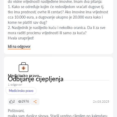
do visine vrijednosti naslijeđene imovine. Imam dva pitanja:
1. Kako se određuje kojim će redoslijedom vraćati dugove tj.
tko ima prednost( ovrhe ili centar)? Ako imovine ima vrijednost
cca 10.000 eura, a dugovanje ukupno je 20.000 eura kako i
kome ne platiti sav dug?
2. Nasljednik je naslijedio kuću i nekoliko oranica. Da li za sve
mora raditi procienu vrijednosti ili samo za kuću?
Hvala unaprijed!
Idi na odgovor
Medicinsko pravo
Odbijanje cijepljenja
1 odgovor
Medicinsko pravo
2
2976
24.03.2025
Poštovani,
majka sam dvojice sinova. Stariji uredno cijepljen po kalendaru