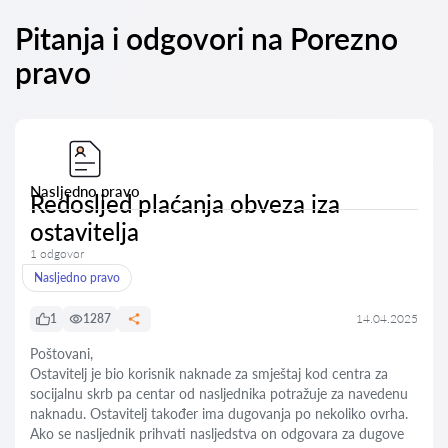
Pitanja i odgovori na Porezno
pravo
Nasljedno pravo
Redosljed plaćanja obveza iza
ostavitelja
1 odgovor
Nasljedno pravo
1
1287
14.04.2025
Poštovani,
Ostavitelj je bio korisnik naknade za smještaj kod centra za
socijalnu skrb pa centar od nasljednika potražuje za navedenu
naknadu. Ostavitelj također ima dugovanja po nekoliko ovrha.
Ako se nasljednik prihvati nasljedstva on odgovara za dugove