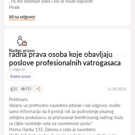
. Pa me zanimam kako i sta se moze napraviti
Hvala
Idi na odgovor
Radno pravo
radna prava osoba koje obavljaju
poslove profesionalnih vatrogasaca
1 odgovor
Radno pravo
1
515
11.05.2025
Poštovani,
Vezano uz prethodno navedeno pitanje i vaš odgovor, molim
samo informaciju da li postoji rok za podnošenje pisanog
zahtjeva poslodavcu za priznavanje benificiranog radnog staža
za cijelo razdoblje rada na navedenom poslu?
Prema članku 133. Zakona o radu je navedeno: