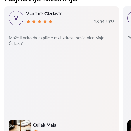
Vladimir Gizdavić
V
28.04.2026
Može li neko da napiše e mail adresu odvjetnice Maje
P
Čuljak ?
Čuljak Maja