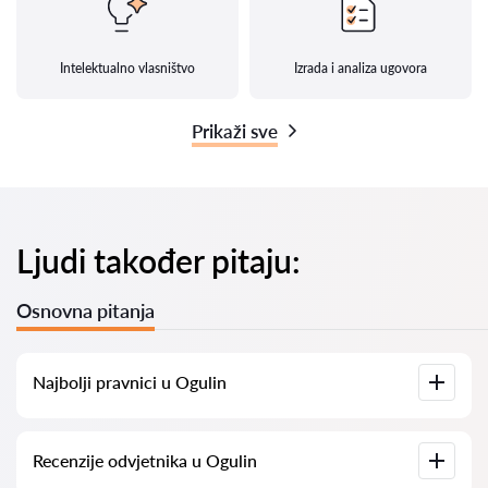
Intelektualno vlasništvo
Izrada i analiza ugovora
Prikaži sve
Ljudi također pitaju:
Osnovna pitanja
Najbolji pravnici u Ogulin
Imamo popis najboljih pravnika u Ogulin s potpunim
Recenzije odvjetnika u Ogulin
informacijama. Cijene, recenzije, telefonski brojevi i adrese.