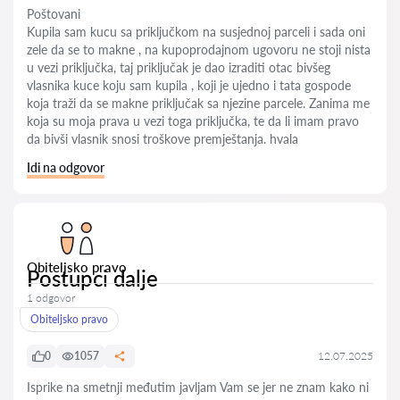
Poštovani
Kupila sam kucu sa priključkom na susjednoj parceli i sada oni
zele da se to makne , na kupoprodajnom ugovoru ne stoji nista
u vezi priključka, taj priključak je dao izraditi otac bivšeg
vlasnika kuce koju sam kupila , koji je ujedno i tata gospode
koja traži da se makne priključak sa njezine parcele. Zanima me
koja su moja prava u vezi toga priključka, te da li imam pravo
da bivši vlasnik snosi troškove premještanja. hvala
Idi na odgovor
Obiteljsko pravo
Postupci dalje
1 odgovor
Obiteljsko pravo
0
1057
12.07.2025
Isprike na smetnji međutim javljam Vam se jer ne znam kako ni