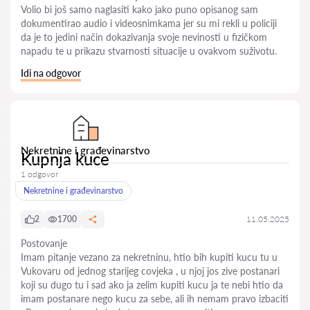
Volio bi još samo naglasiti kako jako puno opisanog sam
dokumentirao audio i videosnimkama jer su mi rekli u policiji
da je to jedini način dokazivanja svoje nevinosti u fizičkom
napadu te u prikazu stvarnosti situacije u ovakvom suživotu.
Idi na odgovor
Nekretnine i građevinarstvo
Kupnja kuce
1 odgovor
Nekretnine i građevinarstvo
2
1700
11.05.2025
Postovanje
Imam pitanje vezano za nekretninu, htio bih kupiti kucu tu u
Vukovaru od jednog starijeg covjeka , u njoj jos zive postanari
koji su dugo tu i sad ako ja zelim kupiti kucu ja te nebi htio da
imam postanare nego kucu za sebe, ali ih nemam pravo izbaciti