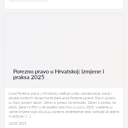
Porezno pravo u Hrvatskoj: izmjene i
praksa 2025
Uvod Porezno pravo u Hrvatskoj uređuje sustav oporezivanja, prava i
obveze poreznih obveznika te djelovanje Porezne uprave. Glavni propisi
su Opći porezni zakon, Zakon o porezu na dohodak, Zakon o porezu na
dobit, Zakon o PDV-u te posebni pravilnici.U rujnu 2025. uvedene su
važne izmjene koje uključuju porezno rasterećenje rada, poticaje za zelene
investicije i […]
10.09.2025