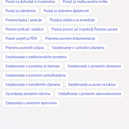
Porezi na dohodak iz inozemstva
Porezi za međunarodne tvrtke
Porezi za nekretnine
Porezi za slobodne djelatnosti
Porezne kazne i sankcije
Porezne olakšice za investicije
Porezni poticaji i olakšice
Pravna pomoć pri inspekciji Porezne uprave
Pravni savjeti za PDV
Priprema porezne dokumentacije
Priprema poreznih prijava
Savjetovanje o carinskim pitanjima
Savjetovanje o međunarodnim porezima
Savjetovanje o porezima za startupe
Savjetovanje o poreznim obvezama
Savjetovanje o poreznim potraživanjima
Savjetovanje o transfernim cijenama
Savjetovanje za porez na luksuz
Upravljanje poreznim rizicima
Usklađivanje s poreznim zakonodavstvom
Zastupanje u poreznim sporovima