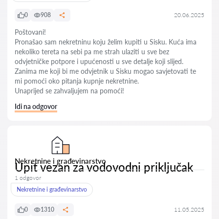
0
908
20.06.2025
Poštovani!
Pronašao sam nekretninu koju želim kupiti u Sisku. Kuća ima
nekoliko tereta na sebi pa me strah ulaziti u sve bez
odvjetničke potpore i upućenosti u sve detalje koji slijed.
Zanima me koji bi me odvjetnik u Sisku mogao savjetovati te
mi pomoći oko pitanja kupnje nekretnine.
Unaprijed se zahvaljujem na pomoći!
Idi na odgovor
Nekretnine i građevinarstvo
Upit vezan za vodovodni priključak
1 odgovor
Nekretnine i građevinarstvo
0
1310
11.05.2025