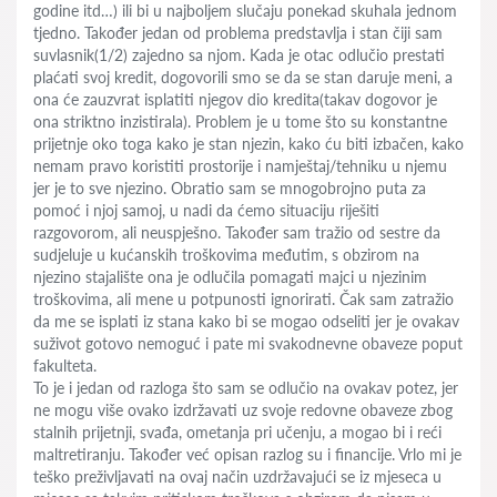
godine itd…) ili bi u najboljem slučaju ponekad skuhala jednom
tjedno. Također jedan od problema predstavlja i stan čiji sam
suvlasnik(1/2) zajedno sa njom. Kada je otac odlučio prestati
plaćati svoj kredit, dogovorili smo se da se stan daruje meni, a
ona će zauzvrat isplatiti njegov dio kredita(takav dogovor je
ona striktno inzistirala). Problem je u tome što su konstantne
prijetnje oko toga kako je stan njezin, kako ću biti izbačen, kako
nemam pravo koristiti prostorije i namještaj/tehniku u njemu
jer je to sve njezino. Obratio sam se mnogobrojno puta za
pomoć i njoj samoj, u nadi da ćemo situaciju riješiti
razgovorom, ali neuspješno. Također sam tražio od sestre da
sudjeluje u kućanskih troškovima međutim, s obzirom na
njezino stajalište ona je odlučila pomagati majci u njezinim
troškovima, ali mene u potpunosti ignorirati. Čak sam zatražio
da me se isplati iz stana kako bi se mogao odseliti jer je ovakav
suživot gotovo nemoguć i pate mi svakodnevne obaveze poput
fakulteta.
To je i jedan od razloga što sam se odlučio na ovakav potez, jer
ne mogu više ovako izdržavati uz svoje redovne obaveze zbog
stalnih prijetnji, svađa, ometanja pri učenju, a mogao bi i reći
maltretiranju. Također već opisan razlog su i financije. Vrlo mi je
teško preživljavati na ovaj način uzdržavajući se iz mjeseca u