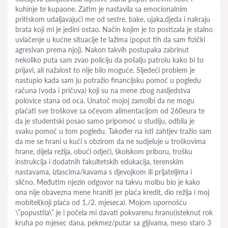
kuhinje te kupaone. Zatim je nastavila sa emocionalnim
pritiskom udaljavajući me od sestre, bake, ujaka,djeda i nakraju
brata koji mi je jedini ostao. Način kojim je to postizala je stalno
uvlačenje u kućne situacije te lažima (poput tih da sam fizički
agresivan prema njoj). Nakon takvih postupaka zabrinut
nekoliko puta sam zvao policiju da pošalju patrolu kako bi to
prijavi, ali nažalost to nije bilo moguće. Sljedeći problem je
nastupio kada sam ju potražio financijsku pomoć u pogledu
računa (voda i pričuva) koji su na mene zbog nasljedstva
polovice stana od oca. Unatoč mojoj zamolbi da ne mogu
plaćati sve troškove sa očevom alimentacijom od 260eura te
da je studentski posao samo pripomoć u studiju, odbila je
svaku pomoć u tom pogledu. Također na isti zahtjev tražio sam
da me se hrani u kući s obzirom da ne sudjeluje u troškovima
hrane, dijela režija, obući odjeći, školskom priboru, trošku
instrukcija i dodatnih fakultetskih edukacija, terenskim
nastavama, izlascima/kavama s djevojkom ili prijateljima i
slično. Međutim njezin odgovor na takvu molbu bio je kako
ona nije obavezna mene hraniti jer plaća kredit, dio režija i moj
mobitel(koji plaća od 1./2. mjeseca). Mojom upornošću
\”popustila\” je i počela mi davati pokvarenu hranu(isteknut rok
kruha po mjesec dana, pekmez/putar sa gljivama, meso staro 3