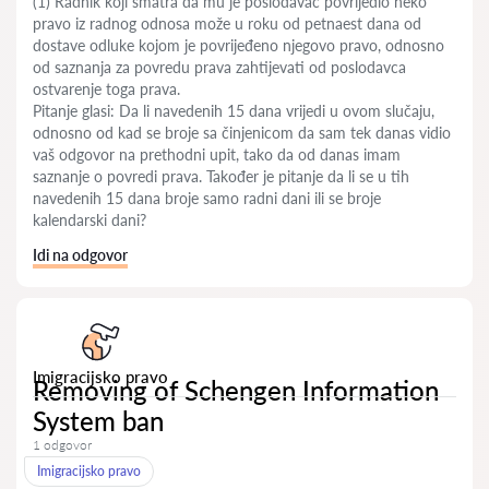
(1) Radnik koji smatra da mu je poslodavac povrijedio neko
pravo iz radnog odnosa može u roku od petnaest dana od
dostave odluke kojom je povrijeđeno njegovo pravo, odnosno
od saznanja za povredu prava zahtijevati od poslodavca
ostvarenje toga prava.
Pitanje glasi: Da li navedenih 15 dana vrijedi u ovom slučaju,
odnosno od kad se broje sa činjenicom da sam tek danas vidio
vaš odgovor na prethodni upit, tako da od danas imam
saznanje o povredi prava. Također je pitanje da li se u tih
navedenih 15 dana broje samo radni dani ili se broje
kalendarski dani?
Idi na odgovor
Imigracijsko pravo
Removing of Schengen Information
System ban
1 odgovor
Imigracijsko pravo