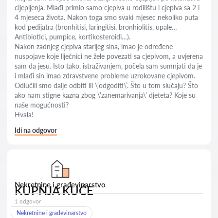
cijepljenja. Mlađi primio samo cjepiva u rodilištu i cjepiva sa 2 i
4 mjeseca života. Nakon toga smo svaki mjesec nekoliko puta
kod pedijatra (bronhitisi, laringitisi, bronhiolitis, upale…
Antibiotici, pumpice, kortikosteroidi…).
Nakon zadnjeg cjepiva starijeg sina, imao je određene
nuspojave koje liječnici ne žele povezati sa cjepivom, a uvjerena
sam da jesu. Isto tako, istraživanjem, počela sam sumnjati da je
i mlađi sin imao zdravstvene probleme uzrokovane cjepivom.
Odlučili smo dalje odbiti ili \’odgoditi\’. Što u tom slučaju? Što
ako nam stigne kazna zbog \’zanemarivanja\’ djeteta? Koje su
naše mogućnosti?
Hvala!
Idi na odgovor
Nekretnine i građevinarstvo
KUPNJA KUĆE
1 odgovor
Nekretnine i građevinarstvo