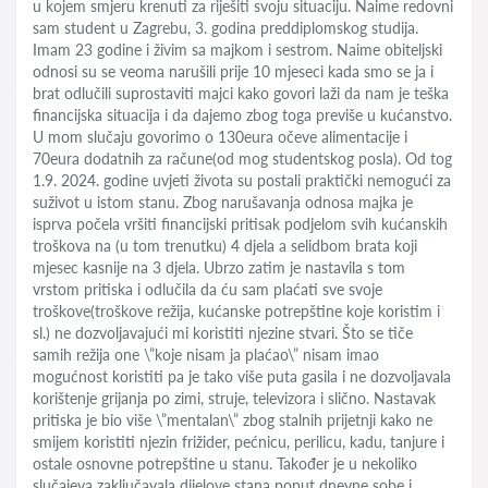
u kojem smjeru krenuti za riješiti svoju situaciju. Naime redovni
sam student u Zagrebu, 3. godina preddiplomskog studija.
Imam 23 godine i živim sa majkom i sestrom. Naime obiteljski
odnosi su se veoma narušili prije 10 mjeseci kada smo se ja i
brat odlučili suprostaviti majci kako govori laži da nam je teška
financijska situacija i da dajemo zbog toga previše u kućanstvo.
U mom slučaju govorimo o 130eura očeve alimentacije i
70eura dodatnih za račune(od mog studentskog posla). Od tog
1.9. 2024. godine uvjeti života su postali praktički nemogući za
suživot u istom stanu. Zbog narušavanja odnosa majka je
isprva počela vršiti financijski pritisak podjelom svih kućanskih
troškova na (u tom trenutku) 4 djela a selidbom brata koji
mjesec kasnije na 3 djela. Ubrzo zatim je nastavila s tom
vrstom pritiska i odlučila da ću sam plaćati sve svoje
troškove(troškove režija, kućanske potrepštine koje koristim i
sl.) ne dozvoljavajući mi koristiti njezine stvari. Što se tiče
samih režija one \”koje nisam ja plaćao\” nisam imao
mogućnost koristiti pa je tako više puta gasila i ne dozvoljavala
korištenje grijanja po zimi, struje, televizora i slično. Nastavak
pritiska je bio više \”mentalan\” zbog stalnih prijetnji kako ne
smijem koristiti njezin frižider, pećnicu, perilicu, kadu, tanjure i
ostale osnovne potrepštine u stanu. Također je u nekoliko
slučajeva zaključavala dijelove stana poput dnevne sobe i