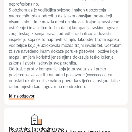
neprofesionalno.
S obzirom da je voditeljica svjesno i nakon upozorenja
nadredenih izdala odredbu da ja sam obavljam posao koji
nisam smio i time mozda meni uzrokovala trajno zdravstveno
ostečenje i invalidited tražim da joj kompanija raskine ugovor
zbog teskog krsenja prava i odredba rada ili cu ja dovesti
inspekciju koja ce to napraviti za njih. Takooder tražim ispriku
voditeljice koja je uzrokovala možda trajni invaliditet. Uostalom
za sve navedeno imam dokaze poruke glasovne i pozive koje
mogu i smijem koristiti jer se njima dokazuje tesko kršenje
zakona i zivota i zdravlja svog radnika.
Od tuzbe protiv kompanije koja je za sve znala i preko
povjerenika za zastitu na radu i poslovode (xxxxxxxxx) cu
odustati ukoliko mi se nakon povratka s lječenja osigura lakse
radno mjesto kao i ugovor na neodredeno.
Idi na odgovor
Nekretnine i građevinarstvo