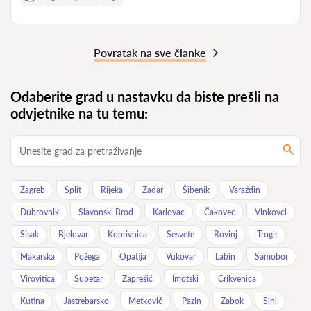
Povratak na sve članke
Odaberite grad u nastavku da biste prešli na
odvjetnike na tu temu:
Zagreb
Split
Rijeka
Zadar
Šibenik
Varaždin
Dubrovnik
Slavonski Brod
Karlovac
Čakovec
Vinkovci
Sisak
Bjelovar
Koprivnica
Sesvete
Rovinj
Trogir
Makarska
Požega
Opatija
Vukovar
Labin
Samobor
Virovitica
Supetar
Zaprešić
Imotski
Crikvenica
Kutina
Jastrebarsko
Metković
Pazin
Zabok
Sinj