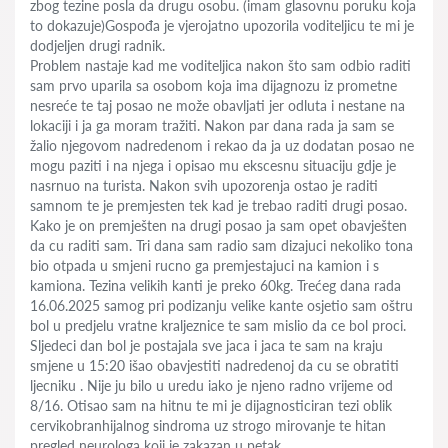
zbog tezine posla da drugu osobu. (imam glasovnu poruku koja
to dokazuje)Gospođa je vjerojatno upozorila voditeljicu te mi je
dodjeljen drugi radnik.
Problem nastaje kad me voditeljica nakon što sam odbio raditi
sam prvo uparila sa osobom koja ima dijagnozu iz prometne
nesreće te taj posao ne može obavljati jer odluta i nestane na
lokaciji i ja ga moram tražiti. Nakon par dana rada ja sam se
žalio njegovom nadredenom i rekao da ja uz dodatan posao ne
mogu paziti i na njega i opisao mu ekscesnu situaciju gdje je
nasrnuo na turista. Nakon svih upozorenja ostao je raditi
samnom te je premjesten tek kad je trebao raditi drugi posao.
Kako je on premješten na drugi posao ja sam opet obavješten
da cu raditi sam. Tri dana sam radio sam dizajuci nekoliko tona
bio otpada u smjeni rucno ga premjestajuci na kamion i s
kamiona. Tezina velikih kanti je preko 60kg. Trećeg dana rada
16.06.2025 samog pri podizanju velike kante osjetio sam oštru
bol u predjelu vratne kraljeznice te sam mislio da ce bol proci.
Sljedeci dan bol je postajala sve jaca i jaca te sam na kraju
smjene u 15:20 išao obavjestiti nadredenoj da cu se obratiti
ljecniku . Nije ju bilo u uredu iako je njeno radno vrijeme od
8/16. Otisao sam na hitnu te mi je dijagnosticiran tezi oblik
cervikobranhijalnog sindroma uz strogo mirovanje te hitan
pregled neurologa koji je zakazan u petak.