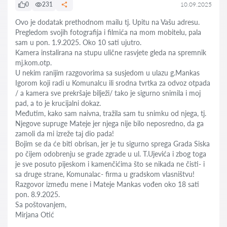
0
231
10.09.2025
Ovo je dodatak prethodnom mailu tj. Upitu na Vašu adresu.
Pregledom svojih fotografija i filmića na mom mobitelu, pala
sam u pon. 1.9.2025. Oko 10 sati ujutro.
Kamera instalirana na stupu ulične rasvjete gleda na spremnik
mj.kom.otp.
U nekim ranijim razgovorima sa susjedom u ulazu g.Mankas
Igorom koji radi u Komunalcu ili srodna tvrtka za odvoz otpada
/ a kamera sve prekršaje bilježi/ tako je sigurno snimila i moj
pad, a to je krucijalni dokaz.
Međutim, kako sam naivna, tražila sam tu snimku od njega, tj.
Njegove supruge Mateje jer njega nije bilo neposredno, da ga
zamoli da mi izreže taj dio pada!
Bojim se da će biti obrisan, jer je tu sigurno sprega Grada Siska
po čijem odobrenju se grade zgrade u ul. T.Ujevića i zbog toga
je sve posuto pijeskom i kamenčićima što se nikada ne čisti- i
sa druge strane, Komunalac- firma u gradskom vlasništvu!
Razgovor između mene i Mateje Mankas vođen oko 18 sati
pon. 8.9.2025.
Sa poštovanjem,
Mirjana Otić