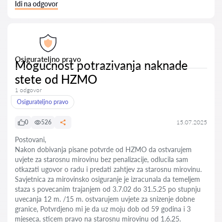
Idi na odgovor
Osigurateljno pravo
Mogucnost potrazivanja naknade
stete od HZMO
1 odgovor
Osigurateljno pravo
0
526
15.07.2025
Postovani,
Nakon dobivanja pisane potvrde od HZMO da ostvarujem
uvjete za starosnu mirovinu bez penalizacije, odlucila sam
otkazati ugovor o radu i predati zahtjev za starosnu mirovinu.
Savjetnica za mirovinsko osiguranje je izracunala da temeljem
staza s povecanim trajanjem od 3.7.02 do 31.5.25 po stupnju
uvecanja 12 m. /15 m. ostvarujem uvjete za snizenje dobne
granice, Potvrdjeno mi je da uz moju dob od 59 godina i 3
mjeseca, sticem pravo na starosnu mirovinu od 1.6.25.