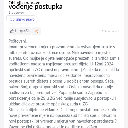
Obiteljsko pravo
vođenje postupka
1 odgovor
Obiteljsko pravo
1
451
10.09.2025
Poštovani,
Imam privremenu mjeru pravomoćnu da ostvarujem susrte s
mlt. djetetm uz nadzor treće osobe. Nije navedeno mjesto
susreta. Od majke je dijete nemoguće preuzeti, a iz vrtića sam s
voditeljicom nadzora uspijevao preuzeti dijete. U 12mj 2024.
općinski sud u ZG donosi nepravmoćno rješenje da mi se ukida
navedena privremena mjera i da se donosi nepravomoćna
presuda susreti djeteta s ocem u uobičajenom opsegu. Sada,
nakon 8mj, drugostupanjski sud u Osijeku navodi da on nije
nadležan za taj predmet već Županijski sud u Zagrebu uz
obrazloženje da je ŽS u ZG već ranije sudjelovao u postupku i
ukidao dijelove presude općinskog suda u ZG.
Što sada, a dijete ne viđam ? Da li mogu poslati podnesak hitne
nove privremene mjere na općinski sud na isti spis ili otvaram
novi postupak (privremenu mjeru) van navedenog predmeta ?
Zavod ne čini ništa a upoznat je da dijete ne viđam.