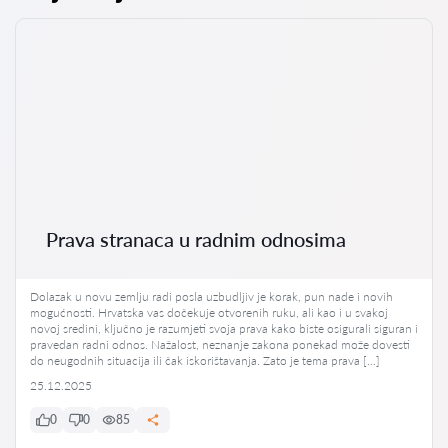
Prava stranaca u radnim odnosima
Dolazak u novu zemlju radi posla uzbudljiv je korak, pun nade i novih
mogućnosti. Hrvatska vas dočekuje otvorenih ruku, ali kao i u svakoj
novoj sredini, ključno je razumjeti svoja prava kako biste osigurali siguran i
pravedan radni odnos. Nažalost, neznanje zakona ponekad može dovesti
do neugodnih situacija ili čak iskorištavanja. Zato je tema prava […]
25.12.2025
0
0
85