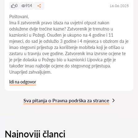
0
914
16.06.2025
Poštovani,
Ima li zatvorenik pravo izlaza na uvjetni otpust nakon
odslužene dvije trećine kazne? Zatvorenik je trenutno u
kaznionici u Požegi. Osuđen je ukupno na 4 godine i 11
mjeseci, do sad je odslužio 3 godine i 4 mjeseca s obzirom da je
imao stegovni prijestup za korištenje mobitela koji je otišao u
zastaru u travnju ove godine. Zatvorenik ima izvrsne ocjene te
je prije dolaska u Požegu bio u kaznionici Lipovica gdje je
također imao najbolje ocjene do stegovnog prijestupa.
Unaprijed zahvaljujem.
Idi na odgovor
Sva pitanja o Pravna podrška za strance
Najnoviji članci