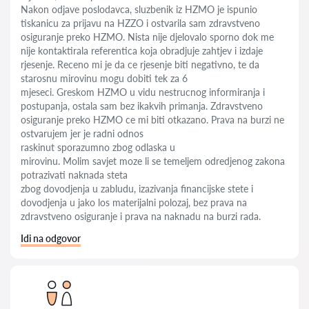
Nakon odjave poslodavca, sluzbenik iz HZMO je ispunio
tiskanicu za prijavu na HZZO i ostvarila sam zdravstveno
osiguranje preko HZMO. Nista nije djelovalo sporno dok me
nije kontaktirala referentica koja obradjuje zahtjev i izdaje
rjesenje. Receno mi je da ce rjesenje biti negativno, te da
starosnu mirovinu mogu dobiti tek za 6
mjeseci. Greskom HZMO u vidu nestrucnog informiranja i
postupanja, ostala sam bez ikakvih primanja. Zdravstveno
osiguranje preko HZMO ce mi biti otkazano. Prava na burzi ne
ostvarujem jer je radni odnos
raskinut sporazumno zbog odlaska u
mirovinu. Molim savjet moze li se temeljem odredjenog zakona
potrazivati naknada steta
zbog dovodjenja u zabludu, izazivanja financijske stete i
dovodjenja u jako los materijalni polozaj, bez prava na
zdravstveno osiguranje i prava na naknadu na burzi rada.
Idi na odgovor