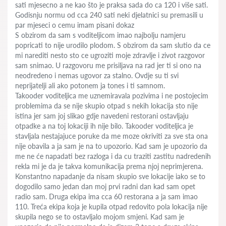
sati mjesecno a ne kao što je praksa sada do ca 120 i više sati.
Godisnju normu od cca 240 sati neki djelatnici su premasili u
par mjeseci o cemu imam pisani dokaz
S obzirom da sam s voditeljicom imao najbolju namjeru
popricati to nije urodilo plodom. S obzirom da sam slutio da ce
mi narediti nesto sto ce ugroziti moje zdravlje i zivot razgovor
sam snimao. U razgovoru me prisiljava na rad jer ti si ono na
neodredeno i nemas ugovor za stalno. Ovdje su ti svi
neprijatelji ali ako potonem ja tones i ti samnom.
Takooder voditeljica me uznemiravala pozivima i ne postojecim
problemima da se nije skupio otpad s nekih lokacija sto nije
istina jer sam joj slikao gdje navedeni restorani ostavljaju
otpadke a na toj lokaciji ih nije bilo. Takooder voditeljica je
stavljala nestajajuce poruke da me moze okriviti za sve sta ona
nije obavila a ja sam je na to upozorio. Kad sam je upozorio da
me ne će napadati bez razloga i da cu traziti zastitu nadredenih
rekla mi je da je takva komunikacija prema njoj neprimjerena.
Konstantno napadanje da nisam skupio sve lokacije iako se to
dogodilo samo jedan dan moj prvi radni dan kad sam opet
radio sam. Druga ekipa ima cca 60 restorana a ja sam imao
110. Treća ekipa koja je kupila otpad redovito pola lokacija nije
skupila nego se to ostavljalo mojom smjeni. Kad sam je