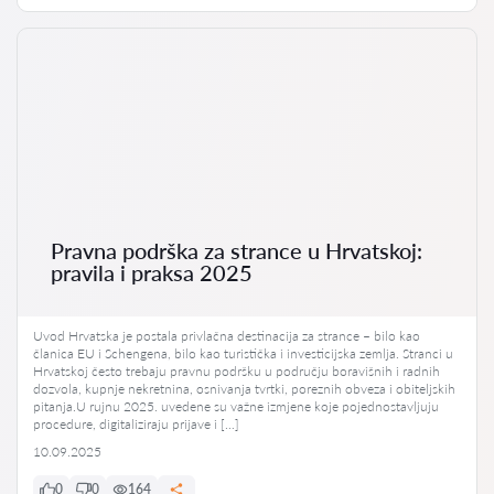
Pravna podrška za strance u Hrvatskoj:
pravila i praksa 2025
Uvod Hrvatska je postala privlačna destinacija za strance – bilo kao
članica EU i Schengena, bilo kao turistička i investicijska zemlja. Stranci u
Hrvatskoj često trebaju pravnu podršku u području boravišnih i radnih
dozvola, kupnje nekretnina, osnivanja tvrtki, poreznih obveza i obiteljskih
pitanja.U rujnu 2025. uvedene su važne izmjene koje pojednostavljuju
procedure, digitaliziraju prijave i […]
10.09.2025
0
0
164