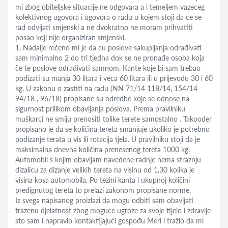
mi zbog obiteljske situacije ne odgovara a i temeljem vazeceg
kolektivnog ugovora i ugovora o radu u kojem stoji da ce se
rad odvijati smjenski a ne dvokratno ne moram prihvatiti
posao koji nije organiziran smjenski.
1. Nadalje rečeno mi je da cu poslove sakupljanja odrađivati
sam minimalno 2 do tri tjedna dok se ne pronađe osoba koja
če te poslove odrađivati samnom. Kante koje bi sam trebao
podizati su manja 30 litara i veca 60 litara ili u prijevodu 30 i 60
kg. U zakonu o zastiti na radu (NN 71/14 118/14, 154/14
94/18 , 96/18) propisane su odredbe koje se odnose na
sigurnost prilikom obavljanja poslova. Prema pravilniku
muškarci ne smiju prenositi tolike terete samostalno . Takooder
propisano je da se količina tereta smanjuje ukoliko je potrebno
podizanje terata u vis ili rotacija tjela. U pravilniku stoji da je
maksimalna dnevna količina prenesenog tereta 1000 kg.
Automobil s kojim obavljam navedene radnje nema straznju
dizalicu za dizanje velikih tereta na visinu od 1,30 kolika je
visina kosa automobila. Po tezini kanta i ukupnoj količini
predignutog tereta to prelazi zakonom propisane norme.
Iz svega napisanog proizlazi da mogu odbiti sam obavljati
trazenu djelatnost zbog moguce ugroze za svoje tijelo i zdravlje
sto sam i napravio kontaktijajući gospođu Meri i tražio da mi