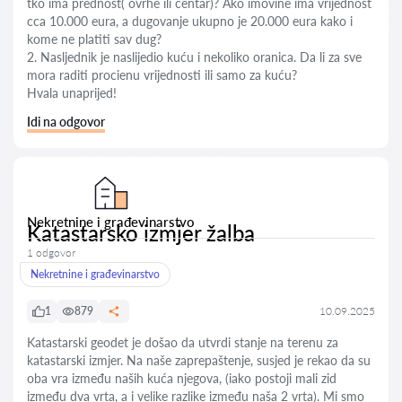
tko ima prednost( ovrhe ili centar)? Ako imovine ima vrijednost
cca 10.000 eura, a dugovanje ukupno je 20.000 eura kako i
kome ne platiti sav dug?
2. Nasljednik je naslijedio kuću i nekoliko oranica. Da li za sve
mora raditi procienu vrijednosti ili samo za kuću?
Hvala unaprijed!
Idi na odgovor
Nekretnine i građevinarstvo
Katastarsko izmjer žalba
1 odgovor
Nekretnine i građevinarstvo
1
879
10.09.2025
Katastarski geodet je došao da utvrdi stanje na terenu za
katastarski izmjer. Na naše zaprepaštenje, susjed je rekao da su
oba vra između naših kuća njegova, (iako postoji mali zid
između dva vrta, a i velike razlike između naša 2 vrta). Mi smo