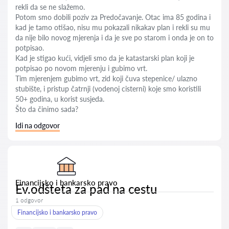
rekli da se ne slažemo.
Potom smo dobili poziv za Predočavanje. Otac ima 85 godina i
kad je tamo otišao, nisu mu pokazali nikakav plan i rekli su mu
da nije bilo novog mjerenja i da je sve po starom i onda je on to
potpisao.
Kad je stigao kući, vidjeli smo da je katastarski plan koji je
potpisao po novom mjerenju i gubimo vrt.
Tim mjerenjem gubimo vrt, zid koji čuva stepenice/ ulazno
stubište, i pristup čatrnji (vodenoj cisterni) koje smo koristili
50+ godina, u korist susjeda.
Što da činimo sada?
Idi na odgovor
Financijsko i bankarsko pravo
Ev.odšteta za pad na cestu
1 odgovor
Financijsko i bankarsko pravo