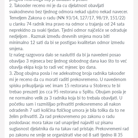
2. Takooder receno mi je da cu djelatnost obavljati
svakodnevno bez tjednog odmora nekad ujutro nekad navecer.
Temeljem Zakona o radu (NN 93/14, 127/17, 98/19, 151/22)
u clanku 74 radnik ima pravo na odmor u trajanju od 24 sata
neprekidno za svaki tjedan. Tjedni odmor najčešće se odraduje
nedjeljom . Razmak između dnevnih smjena mora biti
minimalno 12 sati da bi se postigao kvalitetan odmor izmedu
smjena.
Iz našeg razgovora dalo se naslutiti da bi ja navedeni posao
obavljao 3 mjeseca bez ijednog slobodnog dana kao što to već
obavlja ekipa koja to radi već mjesec ipo dana.
3. Zbog obujma posla i ne adekvatnog broja radnika takoođer
mi je receno da cu morati raditi prekovremeno. U navedenom
spisku prikupljanja već imam 15 restorana u Stobrecu te bi
trebao preuzeti jos cca 95 restorana u Splitu. Obujam posla je
ne normalno velik za 3 radnika koja bi to trebala obavljati. U
početku sam i razmišljao prihvatiti prekovremeno ali nakon
odradenih 7 sati količina fizičkog umora je bila tolika da to ne
želim prihvatiti. Za rad prekovremeno po zakonu o radu
poslodavac mora takav rad unaprijed najaviti uz pisanu
suglasnost djelatnika da na takav rad pristaje. Prekovremeni rad
po zakonu ne smije se organizirati vise od 8 sati tjedno ili 35