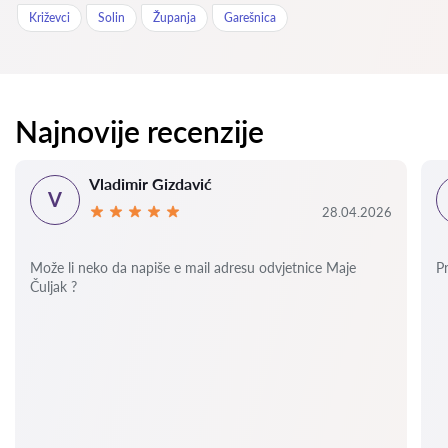
Križevci
Solin
Županja
Garešnica
Najnovije recenzije
Vladimir Gizdavić
V
28.04.2026
Može li neko da napiše e mail adresu odvjetnice Maje
P
Čuljak ?