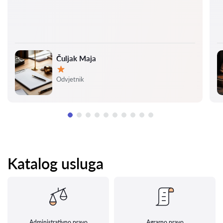
Čuljak Maja
Ocjena:
Odvjetnik
Katalog usluga
Administrativno pravo
Agrarno pravo