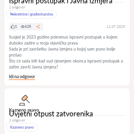
Ispravni postupak i Javna izmjera
1 odgovor
Nekretnine i građevinarstvo
1
628
12.07.2025
Susjed je 2023 godine pokrenuo ispravni postupak u kojem
duboko zadire u moja vlasnička prava
Sada je pri završetku Javna izmjera u kojoj sam puno bolje
prošao
Što će sada biti kad sud rjesenjem okonca ispravni postupak a
zatim završi Javna izmjera?
Idi na odgovor
Kazneno pravo
Uvjetni otpust zatvorenika
1 odgovor
Kazneno pravo