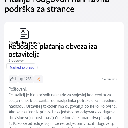
podrška za strance
Nasljedno pravo
Redosljed plaćanja obveza iza
ostavitelja
1 odgovor
Nasljedno pravo
1
1285
14.04.2025
Poštovani,
Ostavitelj je bio korisnik naknade za smještaj kod centra za
socijalnu skrb pa centar od nasljednika potražuje za navedenu
naknadu. Ostavitelj također ima dugovanja po nekoliko ovrha.
Ako se nasljednik prihvati nasljedstva on odgovara za dugove
do visine vrijednosti naslijeđene imovine. Imam dva pitanja:
1. Kako se određuje kojim će redoslijedom vraćati dugove tj.