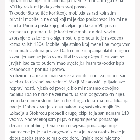
upozorio da nije normalno da ja dizem 3 tone a druga ekipa
500 kg rekla mi je da gledam svoj posao.
Takoođer što se tiče korištenje mobitela za rad koiristim
privatni mobitel a ne onaj koji mi je dao poslodavac i to mi ne
smeta. Priroda posla kojeg obavljam je da sam 90 posto
vremena u prometu te je koristenje mobitela dok vozim
zabranjeno zakonom o sigurnosti u prometu te je navedena
kazna za isti 130e. Mobitel nije stalno kraj mene i ne mogu vam
se odmah javiti na pozive. Da li će mi kompanija platiti mogucu
kaznu jer sam se javio vama ili vi iz vaseg džepa ili cu vam se
javljati kad za to budem imao uvjete jer imam takoođer ispis
kasnonocnih poruka i poziva.
S obzirom da nisam imao srece sa voditeljicom za pomoc sam
se obratio njezinoj nadredenoj Mariji Mihanović i prijavio sve
nepravilnosti. Njezin odgovor je bio mi nemamo dovoljno
radnika i da to nitko ne zeli raditi. Ja sam odgovorio da nije u
redu da se meni slome kosti dok druga ekipa ima pola lokacija
manje. Dobra stvar je sto su nakon tog sastanka mojih 15
Lokacija u Stobrecu prebacili drugoj ekipi te ja san nemam 110
vec 97. Nadredenoj sam prijavio neprimjereno ponasanje
deranje i mobbing . Ona je ocito svjesna ponasanja moje
nadredene jer je na to odgovorila ona je takva osoba inace je
dobra osoba samo se malo eto dere. Krajnje neprimjereno i