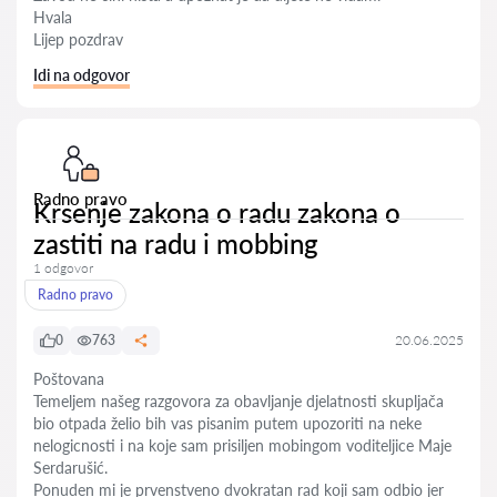
Hvala
Lijep pozdrav
Idi na odgovor
Radno pravo
Krsenje zakona o radu zakona o
zastiti na radu i mobbing
1 odgovor
Radno pravo
0
763
20.06.2025
Poštovana
Temeljem našeg razgovora za obavljanje djelatnosti skupljača
bio otpada želio bih vas pisanim putem upozoriti na neke
nelogicnosti i na koje sam prisiljen mobingom voditeljice Maje
Serdarušić.
Ponuden mi je prvenstveno dvokratan rad koji sam odbio jer