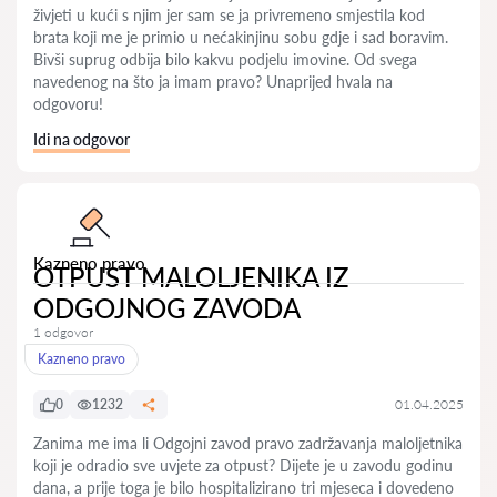
živjeti u kući s njim jer sam se ja privremeno smjestila kod
brata koji me je primio u nećakinjinu sobu gdje i sad boravim.
Bivši suprug odbija bilo kakvu podjelu imovine. Od svega
navedenog na što ja imam pravo? Unaprijed hvala na
odgovoru!
Idi na odgovor
Kazneno pravo
OTPUST MALOLJENIKA IZ
ODGOJNOG ZAVODA
1 odgovor
Kazneno pravo
0
1232
01.04.2025
Zanima me ima li Odgojni zavod pravo zadržavanja maloljetnika
koji je odradio sve uvjete za otpust? Dijete je u zavodu godinu
dana, a prije toga je bilo hospitalizirano tri mjeseca i dovedeno