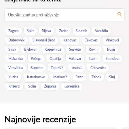
Zagreb
Split
Rijeka
Zadar
Šibenik
Varaždin
Dubrovnik
Slavonski Brod
Karlovac
Čakovec
Vinkovci
Sisak
Bjelovar
Koprivnica
Sesvete
Rovinj
Trogir
Makarska
Požega
Opatija
Vukovar
Labin
Samobor
Virovitica
Supetar
Zaprešić
Imotski
Crikvenica
Kutina
Jastrebarsko
Metković
Pazin
Zabok
Sinj
Križevci
Solin
Županja
Garešnica
Najnovije recenzije