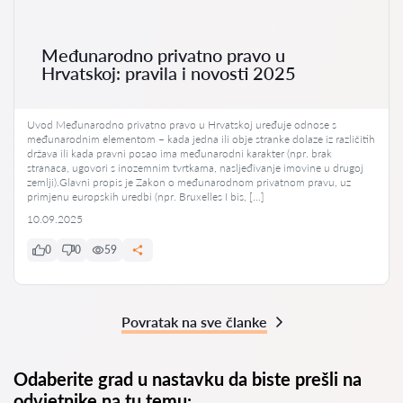
Međunarodno privatno pravo u
Hrvatskoj: pravila i novosti 2025
Uvod Međunarodno privatno pravo u Hrvatskoj uređuje odnose s
međunarodnim elementom – kada jedna ili obje stranke dolaze iz različitih
država ili kada pravni posao ima međunarodni karakter (npr. brak
stranaca, ugovori s inozemnim tvrtkama, nasljeđivanje imovine u drugoj
zemlji).Glavni propis je Zakon o međunarodnom privatnom pravu, uz
primjenu europskih uredbi (npr. Bruxelles I bis, […]
10.09.2025
0
0
59
Povratak na sve članke
Odaberite grad u nastavku da biste prešli na
odvjetnike na tu temu: