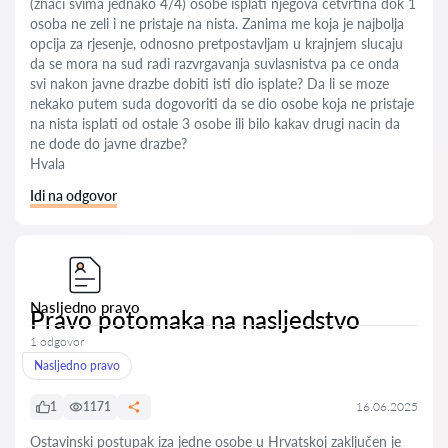
(znaci svima jednako 4/4) osobe isplati njegova cetvrtina dok 1
osoba ne zeli i ne pristaje na nista. Zanima me koja je najbolja
opcija za rjesenje, odnosno pretpostavljam u krajnjem slucaju
da se mora na sud radi razvrgavanja suvlasnistva pa ce onda
svi nakon javne drazbe dobiti isti dio isplate? Da li se moze
nekako putem suda dogovoriti da se dio osobe koja ne pristaje
na nista isplati od ostale 3 osobe ili bilo kakav drugi nacin da
ne dode do javne drazbe?
Hvala
Idi na odgovor
Nasljedno pravo
Pravo potomaka na nasljedstvo
1 odgovor
Nasljedno pravo
1
1171
16.06.2025
Ostavinski postupak iza jedne osobe u Hrvatskoj zaključen je