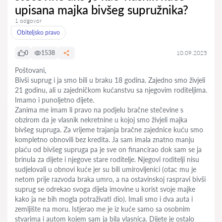
upisana majka bivšeg supružnika?
1 odgovor
Obiteljsko pravo
0
1538
10.09.2025
Poštovani,
Bivši suprug i ja smo bili u braku 18 godina. Zajedno smo živjeli
21 godinu, ali u zajedničkom kućanstvu sa njegovim roditeljima.
Imamo i punoljetno dijete.
Zanima me imam li pravo na podjelu bračne stečevine s
obzirom da je vlasnik nekretnine u kojoj smo živjeli majka
bivšeg supruga. Za vrijeme trajanja bračne zajednice kuću smo
kompletno obnovili bez kredita. Ja sam imala znatno manju
plaću od bivšeg supruga pa je sve on financirao dok sam se ja
brinula za dijete i njegove stare roditelje. Njegovi roditelji nisu
sudjelovali u obnovi kuće jer su bili umirovljenici (otac mu je
netom prije razvoda braka umro, a na ostavinskoj raspravi bivši
suprug se odrekao svoga dijela imovine u korist svoje majke
kako ja ne bih mogla potraživati dio). Imali smo i dva auta i
zemljište na moru. Istjerao me je iz kuće samo sa osobnim
stvarima i autom kojem sam ja bila vlasnica. Dijete je ostalo