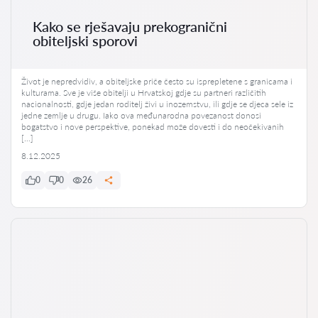
Kako se rješavaju prekogranični
obiteljski sporovi
Život je nepredvidiv, a obiteljske priče često su isprepletene s granicama i
kulturama. Sve je više obitelji u Hrvatskoj gdje su partneri različitih
nacionalnosti, gdje jedan roditelj živi u inozemstvu, ili gdje se djeca sele iz
jedne zemlje u drugu. Iako ova međunarodna povezanost donosi
bogatstvo i nove perspektive, ponekad može dovesti i do neočekivanih
[…]
8.12.2025
0
0
26