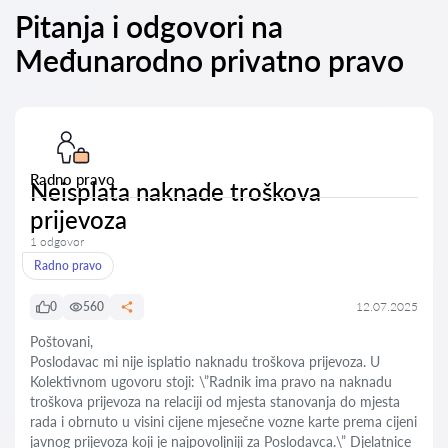
Pitanja i odgovori na
Međunarodno privatno pravo
Radno pravo
Neisplata naknade troškova
prijevoza
1 odgovor
Radno pravo
0
560
12.07.2025
Poštovani,
Poslodavac mi nije isplatio naknadu troškova prijevoza. U
Kolektivnom ugovoru stoji: \”Radnik ima pravo na naknadu
troškova prijevoza na relaciji od mjesta stanovanja do mjesta
rada i obrnuto u visini cijene mjesečne vozne karte prema cijeni
javnog prijevoza koji je najpovoljniji za Poslodavca.\” Djelatnice