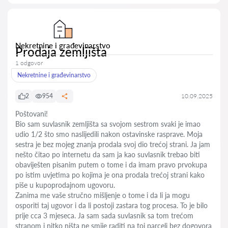
Nekretnine i građevinarstvo
Prodaja zemljišta
1 odgovor
Nekretnine i građevinarstvo
2
954
10.09.2025
Poštovani!
Bio sam suvlasnik zemljišta sa svojom sestrom svaki je imao
udio 1/2 što smo naslijedili nakon ostavinske rasprave. Moja
sestra je bez mojeg znanja prodala svoj dio trećoj strani. Ja jam
nešto čitao po internetu da sam ja kao suvlasnik trebao biti
obaviješten pisanim putem o tome i da imam pravo prvokupa
po istim uvjetima po kojima je ona prodala trećoj strani kako
piše u kupoprodajnom ugovoru.
Zanima me vaše stručno mišljenje o tome i da li ja mogu
osporiti taj ugovor i da li postoji zastara tog procesa. To je bilo
prije cca 3 mjeseca. Ja sam sada suvlasnik sa tom trećom
stranom i nitko ništa ne smije raditi na toj parceli bez dogovora