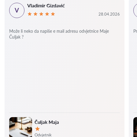
Vladimir Gizdavić
V
28.04.2026
Može li neko da napiše e mail adresu odvjetnice Maje
P
Čuljak ?
Čuljak Maja
Ocjena:
Odvjetnik