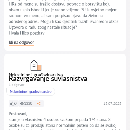
HRa od mene su tražile dostavu potvrde o boravištu koju
nisam uspio ishoditi jer je radno vrijeme PU istovjetno mojem
radnom vremenu, ali sam potpisao Izjavu da živim na
određenoj adresi. Mogu li kao djelatnik tražiti izvanredni otkaz
Ugovora o radu zbog nastale situacije?
Hvala i lijep pozdrav
Idi na odgovor
Nekretnine i građevinarstvo
Razvrgavanje suvlasnistva
1 odgovor
Nekretnine i građevinarstvo
0
1330
15.07.2025
Postovani,
stan je u vlasnistvu 4 osobe, svakom pripada 1/4 stana. 3
osobe su za prodaju stana normalnim putem pa da se svakoj