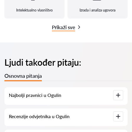
Intelektualno vlasništvo
Izrada i analiza ugovora
Prikaži sve
Ljudi također pitaju:
Osnovna pitanja
Najbolji pravnici u Ogulin
Imamo popis najboljih pravnika u Ogulin s potpunim
Recenzije odvjetnika u Ogulin
informacijama. Cijene, recenzije, telefonski brojevi i adrese.