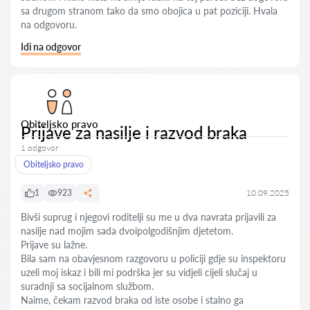
sa drugom stranom tako da smo obojica u pat poziciji. Hvala
na odgovoru.
Idi na odgovor
Obiteljsko pravo
Prijave za nasilje i razvod braka
1 odgovor
Obiteljsko pravo
1
923
10.09.2025
Bivši suprug i njegovi roditelji su me u dva navrata prijavili za
nasilje nad mojim sada dvoipolgodišnjim djetetom.
Prijave su lažne.
Bila sam na obavjesnom razgovoru u policiji gdje su inspektoru
uzeli moj iskaz i bili mi podrška jer su vidjeli cijeli slučaj u
suradnji sa socijalnom službom.
Naime, čekam razvod braka od iste osobe i stalno ga