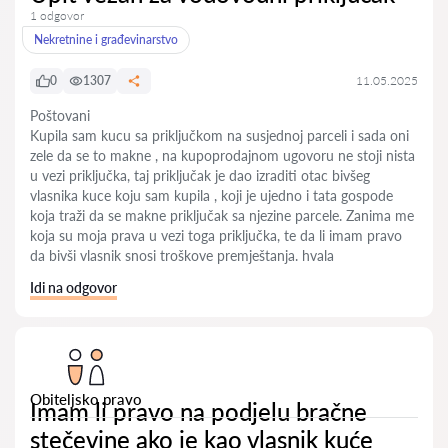
1 odgovor
Nekretnine i građevinarstvo
0
1307
11.05.2025
Poštovani
Kupila sam kucu sa priključkom na susjednoj parceli i sada oni
zele da se to makne , na kupoprodajnom ugovoru ne stoji nista
u vezi priključka, taj priključak je dao izraditi otac bivšeg
vlasnika kuce koju sam kupila , koji je ujedno i tata gospode
koja traži da se makne priključak sa njezine parcele. Zanima me
koja su moja prava u vezi toga priključka, te da li imam pravo
da bivši vlasnik snosi troškove premještanja. hvala
Idi na odgovor
Obiteljsko pravo
Imam li pravo na podjelu bračne
stečevine ako je kao vlasnik kuće