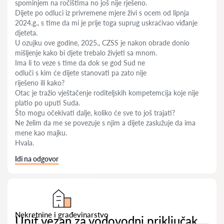
spominjem na ročištima no još nije rješeno.
Dijete po odluci iz privremene mjere živi s ocem od lipnja
2024.g., s time da mi je prije toga suprug uskraćivao viđanje
djeteta.
U ozujku ove godine, 2025., CZSS je nakon obrade donio
mišljenje kako bi djete trebalo živjeti sa mnom.
Ima li to veze s time da dok se god Sud ne
odluči s kim će dijete stanovati pa zato nije
riješeno ili kako?
Otac je tražio vještačenje roditeljskih kompetemcija koje nije
platio po uputi Suda.
Što mogu očekivati dalje, koliko će sve to još trajati?
Ne želim da me se povezuje s njim a dijete zaslužuje da ima
mene kao majku.
Hvala.
Idi na odgovor
Nekretnine i građevinarstvo
Upit vezan za vodovodni priključak