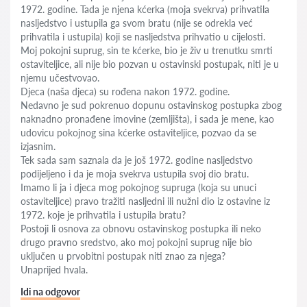
1972. godine. Tada je njena kćerka (moja svekrva) prihvatila
nasljedstvo i ustupila ga svom bratu (nije se odrekla već
prihvatila i ustupila) koji se nasljedstva prihvatio u cijelosti.
Moj pokojni suprug, sin te kćerke, bio je živ u trenutku smrti
ostaviteljice, ali nije bio pozvan u ostavinski postupak, niti je u
njemu učestvovao.
Djeca (naša djeca) su rođena nakon 1972. godine.
Nedavno je sud pokrenuo dopunu ostavinskog postupka zbog
naknadno pronađene imovine (zemljišta), i sada je mene, kao
udovicu pokojnog sina kćerke ostaviteljice, pozvao da se
izjasnim.
Tek sada sam saznala da je još 1972. godine nasljedstvo
podijeljeno i da je moja svekrva ustupila svoj dio bratu.
Imamo li ja i djeca mog pokojnog supruga (koja su unuci
ostaviteljice) pravo tražiti nasljedni ili nužni dio iz ostavine iz
1972. koje je prihvatila i ustupila bratu?
Postoji li osnova za obnovu ostavinskog postupka ili neko
drugo pravno sredstvo, ako moj pokojni suprug nije bio
uključen u prvobitni postupak niti znao za njega?
Unaprijed hvala.
Idi na odgovor