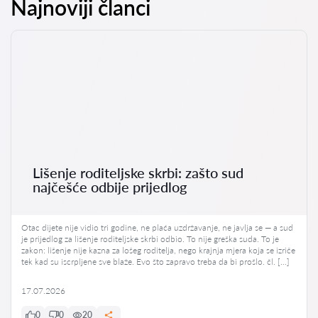
Najnoviji članci
Lišenje roditeljske skrbi: zašto sud
najčešće odbije prijedlog
Otac dijete nije vidio tri godine, ne plaća uzdržavanje, ne javlja se — a sud
je prijedlog za lišenje roditeljske skrbi odbio. To nije greška suda. To je
zakon: lišenje nije kazna za lošeg roditelja, nego krajnja mjera koja se izriče
tek kad su iscrpljene sve blaže. Evo što zapravo treba da bi prošlo. čl. […]
17.07.2026
0
0
20