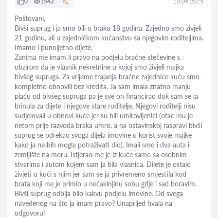
0
1542
10.09.2025
Poštovani,
Bivši suprug i ja smo bili u braku 18 godina. Zajedno smo živjeli
21 godinu, ali u zajedničkom kućanstvu sa njegovim roditeljima.
Imamo i punoljetno dijete.
Zanima me imam li pravo na podjelu bračne stečevine s
obzirom da je vlasnik nekretnine u kojoj smo živjeli majka
bivšeg supruga. Za vrijeme trajanja bračne zajednice kuću smo
kompletno obnovili bez kredita. Ja sam imala znatno manju
plaću od bivšeg supruga pa je sve on financirao dok sam se ja
brinula za dijete i njegove stare roditelje. Njegovi roditelji nisu
sudjelovali u obnovi kuće jer su bili umirovljenici (otac mu je
netom prije razvoda braka umro, a na ostavinskoj raspravi bivši
suprug se odrekao svoga dijela imovine u korist svoje majke
kako ja ne bih mogla potraživati dio). Imali smo i dva auta i
zemljište na moru. Istjerao me je iz kuće samo sa osobnim
stvarima i autom kojem sam ja bila vlasnica. Dijete je ostalo
živjeti u kući s njim jer sam se ja privremeno smjestila kod
brata koji me je primio u nećakinjinu sobu gdje i sad boravim.
Bivši suprug odbija bilo kakvu podjelu imovine. Od svega
navedenog na što ja imam pravo? Unaprijed hvala na
odgovoru!