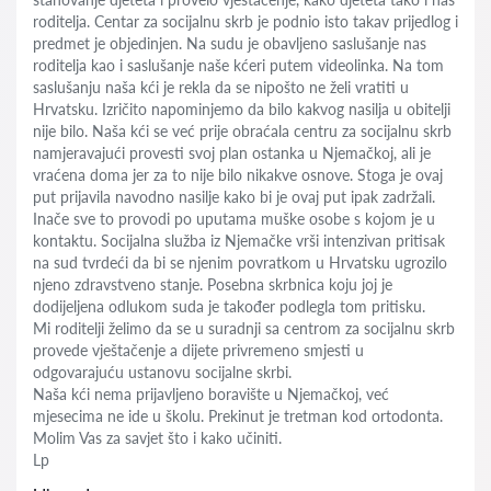
roditelja. Centar za socijalnu skrb je podnio isto takav prijedlog i
predmet je objedinjen. Na sudu je obavljeno saslušanje nas
roditelja kao i saslušanje naše kćeri putem videolinka. Na tom
saslušanju naša kći je rekla da se nipošto ne želi vratiti u
Hrvatsku. Izričito napominjemo da bilo kakvog nasilja u obitelji
nije bilo. Naša kći se već prije obraćala centru za socijalnu skrb
namjeravajući provesti svoj plan ostanka u Njemačkoj, ali je
vraćena doma jer za to nije bilo nikakve osnove. Stoga je ovaj
put prijavila navodno nasilje kako bi je ovaj put ipak zadržali.
Inače sve to provodi po uputama muške osobe s kojom je u
kontaktu. Socijalna služba iz Njemačke vrši intenzivan pritisak
na sud tvrdeći da bi se njenim povratkom u Hrvatsku ugrozilo
njeno zdravstveno stanje. Posebna skrbnica koju joj je
dodijeljena odlukom suda je također podlegla tom pritisku.
Mi roditelji želimo da se u suradnji sa centrom za socijalnu skrb
provede vještačenje a dijete privremeno smjesti u
odgovarajuću ustanovu socijalne skrbi.
Naša kći nema prijavljeno boravište u Njemačkoj, već
mjesecima ne ide u školu. Prekinut je tretman kod ortodonta.
Molim Vas za savjet što i kako učiniti.
Lp