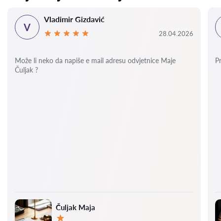
Vladimir Gizdavić
V
28.04.2026
Može li neko da napiše e mail adresu odvjetnice Maje
P
Čuljak ?
Čuljak Maja