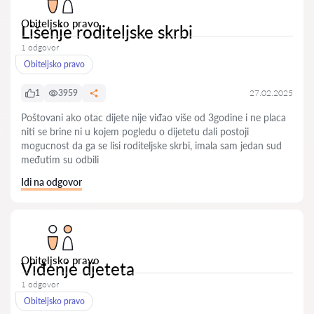
Obiteljsko pravo
Lišenje roditeljske skrbi
1 odgovor
Obiteljsko pravo
1
3959
27.02.2025
Poštovani ako otac dijete nije viđao više od 3godine i ne placa
niti se brine ni u kojem pogledu o dijetetu dali postoji
mogucnost da ga se lisi roditeljske skrbi, imala sam jedan sud
međutim su odbili
Idi na odgovor
Obiteljsko pravo
Viđenje djeteta
1 odgovor
Obiteljsko pravo