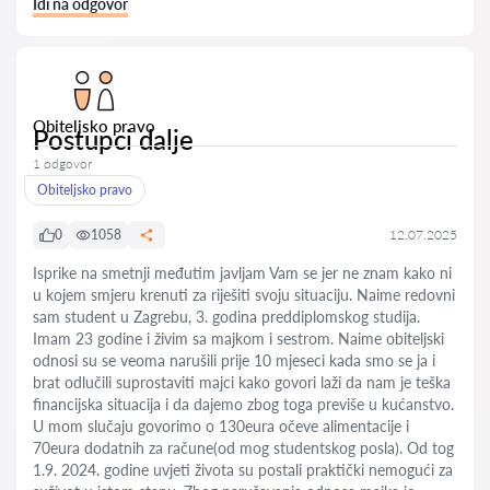
Idi na odgovor
Obiteljsko pravo
Postupci dalje
1 odgovor
Obiteljsko pravo
0
1058
12.07.2025
Isprike na smetnji međutim javljam Vam se jer ne znam kako ni
u kojem smjeru krenuti za riješiti svoju situaciju. Naime redovni
sam student u Zagrebu, 3. godina preddiplomskog studija.
Imam 23 godine i živim sa majkom i sestrom. Naime obiteljski
odnosi su se veoma narušili prije 10 mjeseci kada smo se ja i
brat odlučili suprostaviti majci kako govori laži da nam je teška
financijska situacija i da dajemo zbog toga previše u kućanstvo.
U mom slučaju govorimo o 130eura očeve alimentacije i
70eura dodatnih za račune(od mog studentskog posla). Od tog
1.9. 2024. godine uvjeti života su postali praktički nemogući za