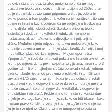
polovice stana od oca. Unatoč mojoj zamolbi da ne mogu
plaćati sve troškove sa očevom alimentacijom od 260eura te
da je studentski posao samo pripomoć u studiju, odbila je
svaku pomoć u tom pogledu. Također na isti zahtjev tražio sam
da me se hrani u kući s obzirom da ne sudjeluje u troškovima
hrane, dijela režija, obući odjeći, školskom priboru, trošku
instrukcija i dodatnih fakultetskih edukacija, terenskim
nastavama, izlascima/kavama s djevojkom ili prijateljima i
slično. Međutim njezin odgovor na takvu molbu bio je kako
ona nije obavezna mene hraniti jer plaća kredit, dio režija i moj
mobitel(koji plaća od 1./2. mjeseca). Mojom upornošću
\”popustila\” je i počela mi davati pokvarenu hranu(isteknut rok
kruha po mjesec dana, pekmez/putar sa gljivama, meso staro 3
godine itd…) ili bi u najboljem slučaju ponekad skuhala jednom
tjedno. Također jedan od problema predstavlja i stan čiji sam
suvlasnik(1/2) zajedno sa njom. Kada je otac odlučio prestati
plaćati svoj kredit, dogovorili smo se da se stan daruje meni, a
ona će zauzvrat isplatiti njegov dio kredita(takav dogovor je
ona striktno inzistirala). Problem je u tome što su konstantne
prijetnje oko toga kako je stan njezin, kako ću biti izbačen, kako
nemam pravo koristiti prostorije i namještaj/tehniku u njemu
jer je to sve njezino. Obratio sam se mnogobrojno puta za