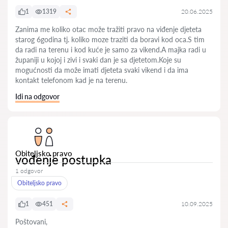
1
1319
20.06.2025
Zanima me koliko otac može tražiti pravo na viđenje djeteta
starog 6godina tj. koliko moze traziti da boravi kod oca.S tim
da radi na terenu i kod kuće je samo za vikend.A majka radi u
županiji u kojoj i zivi i svaki dan je sa djetetom.Koje su
mogućnosti da može imati djeteta svaki vikend i da ima
kontakt telefonom kad je na terenu.
Idi na odgovor
Obiteljsko pravo
vođenje postupka
1 odgovor
Obiteljsko pravo
1
451
10.09.2025
Poštovani,