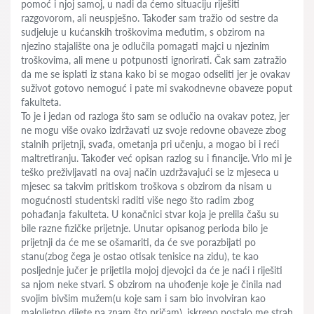
pomoć i njoj samoj, u nadi da ćemo situaciju riješiti
razgovorom, ali neuspješno. Također sam tražio od sestre da
sudjeluje u kućanskih troškovima međutim, s obzirom na
njezino stajalište ona je odlučila pomagati majci u njezinim
troškovima, ali mene u potpunosti ignorirati. Čak sam zatražio
da me se isplati iz stana kako bi se mogao odseliti jer je ovakav
suživot gotovo nemoguć i pate mi svakodnevne obaveze poput
fakulteta.
To je i jedan od razloga što sam se odlučio na ovakav potez, jer
ne mogu više ovako izdržavati uz svoje redovne obaveze zbog
stalnih prijetnji, svađa, ometanja pri učenju, a mogao bi i reći
maltretiranju. Također već opisan razlog su i financije. Vrlo mi je
teško preživljavati na ovaj način uzdržavajući se iz mjeseca u
mjesec sa takvim pritiskom troškova s obzirom da nisam u
mogućnosti studentski raditi više nego što radim zbog
pohađanja fakulteta. U konačnici stvar koja je prelila čašu su
bile razne fizičke prijetnje. Unutar opisanog perioda bilo je
prijetnji da će me se ošamariti, da će sve porazbijati po
stanu(zbog čega je ostao otisak tenisice na zidu), te kao
posljednje jučer je prijetila mojoj djevojci da će je naći i riješiti
sa njom neke stvari. S obzirom na uhođenje koje je činila nad
svojim bivšim mužem(u koje sam i sam bio involviran kao
maloljetno dijete pa znam što pričam), iskreno postalo me strah