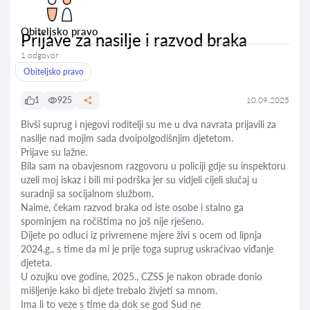
Obiteljsko pravo
Prijave za nasilje i razvod braka
1 odgovor
Obiteljsko pravo
1
925
10.09.2025
Bivši suprug i njegovi roditelji su me u dva navrata prijavili za
nasilje nad mojim sada dvoipolgodišnjim djetetom.
Prijave su lažne.
Bila sam na obavjesnom razgovoru u policiji gdje su inspektoru
uzeli moj iskaz i bili mi podrška jer su vidjeli cijeli slučaj u
suradnji sa socijalnom službom.
Naime, čekam razvod braka od iste osobe i stalno ga
spominjem na ročištima no još nije rješeno.
Dijete po odluci iz privremene mjere živi s ocem od lipnja
2024.g., s time da mi je prije toga suprug uskraćivao viđanje
djeteta.
U ozujku ove godine, 2025., CZSS je nakon obrade donio
mišljenje kako bi djete trebalo živjeti sa mnom.
Ima li to veze s time da dok se god Sud ne