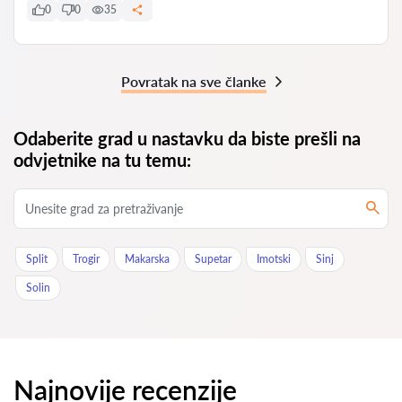
0
0
35
Povratak na sve članke
Odaberite grad u nastavku da biste prešli na
odvjetnike na tu temu:
Split
Trogir
Makarska
Supetar
Imotski
Sinj
Solin
Najnovije recenzije