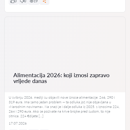
0
0
19
Alimentacija 2026: koji iznosi zapravo
vrijede danas
U svibnju 2026. mediji su objavili nove iznose alimentacije: 246, 290 i
319 eura. Ima samo jedan problem — ta odluka još nije objavljena u
»Narodnim novinama«. Na snazi je i dalje odluka iz 2025. s iznosima 224,
264 i 290 eura. Ako se pozivate na krive brojke pred sudom, to nije
sitnica. 224 €dijete […]
17.07.2026