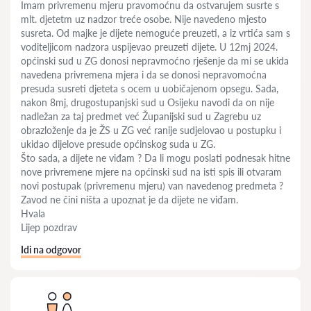
Imam privremenu mjeru pravomoćnu da ostvarujem susrte s
mlt. djetetm uz nadzor treće osobe. Nije navedeno mjesto
susreta. Od majke je dijete nemoguće preuzeti, a iz vrtića sam s
voditeljicom nadzora uspijevao preuzeti dijete. U 12mj 2024.
općinski sud u ZG donosi nepravmoćno rješenje da mi se ukida
navedena privremena mjera i da se donosi nepravomoćna
presuda susreti djeteta s ocem u uobičajenom opsegu. Sada,
nakon 8mj, drugostupanjski sud u Osijeku navodi da on nije
nadležan za taj predmet već Županijski sud u Zagrebu uz
obrazloženje da je ŽS u ZG već ranije sudjelovao u postupku i
ukidao dijelove presude općinskog suda u ZG.
Što sada, a dijete ne viđam ? Da li mogu poslati podnesak hitne
nove privremene mjere na općinski sud na isti spis ili otvaram
novi postupak (privremenu mjeru) van navedenog predmeta ?
Zavod ne čini ništa a upoznat je da dijete ne viđam.
Hvala
Lijep pozdrav
Idi na odgovor