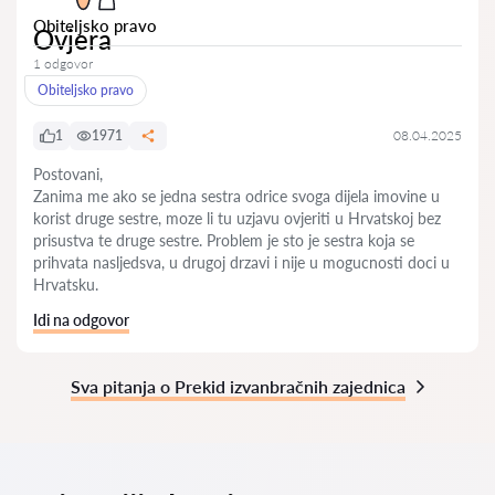
Obiteljsko pravo
Ovjera
1 odgovor
Obiteljsko pravo
1
1971
08.04.2025
Postovani,
Zanima me ako se jedna sestra odrice svoga dijela imovine u
korist druge sestre, moze li tu uzjavu ovjeriti u Hrvatskoj bez
prisustva te druge sestre. Problem je sto je sestra koja se
prihvata nasljedsva, u drugoj drzavi i nije u mogucnosti doci u
Hrvatsku.
Idi na odgovor
Sva pitanja o Prekid izvanbračnih zajednica