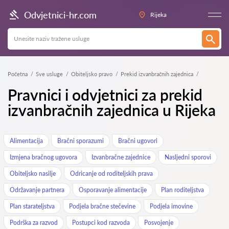
Odvjetnici-hr.com
Rijeka
Početna
Sve usluge
Obiteljsko pravo
Prekid izvanbračnih zajednica
Pravnici i odvjetnici za prekid
izvanbračnih zajednica u Rijeka
Alimentacija
Bračni sporazumi
Bračni ugovori
Izmjena bračnog ugovora
Izvanbračne zajednice
Nasljedni sporovi
Obiteljsko nasilje
Odricanje od roditeljskih prava
Održavanje partnera
Osporavanje alimentacije
Plan roditeljstva
Plan starateljstva
Podjela bračne stečevine
Podjela imovine
Podrška za razvod
Postupci kod razvoda
Posvojenje