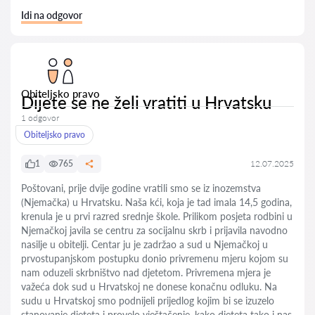
Idi na odgovor
Obiteljsko pravo
Dijete se ne želi vratiti u Hrvatsku
1 odgovor
Obiteljsko pravo
1
765
12.07.2025
Poštovani, prije dvije godine vratili smo se iz inozemstva
(Njemačka) u Hrvatsku. Naša kći, koja je tad imala 14,5 godina,
krenula je u prvi razred srednje škole. Prilikom posjeta rodbini u
Njemačkoj javila se centru za socijalnu skrb i prijavila navodno
nasilje u obitelji. Centar ju je zadržao a sud u Njemačkoj u
prvostupanjskom postupku donio privremenu mjeru kojom su
nam oduzeli skrbništvo nad djetetom. Privremena mjera je
važeća dok sud u Hrvatskoj ne donese konačnu odluku. Na
sudu u Hrvatskoj smo podnijeli prijedlog kojim bi se izuzelo
stanovanje djeteta i provelo vještačenje, kako djeteta tako i nas