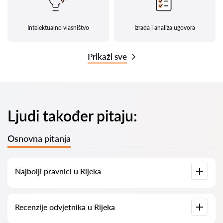
Intelektualno vlasništvo
Izrada i analiza ugovora
Prikaži sve
Ljudi također pitaju:
Osnovna pitanja
Najbolji pravnici u Rijeka
Imamo popis najboljih pravnika u Rijeka s potpunim
Recenzije odvjetnika u Rijeka
informacijama. Cijene, recenzije, telefonski brojevi i adrese.