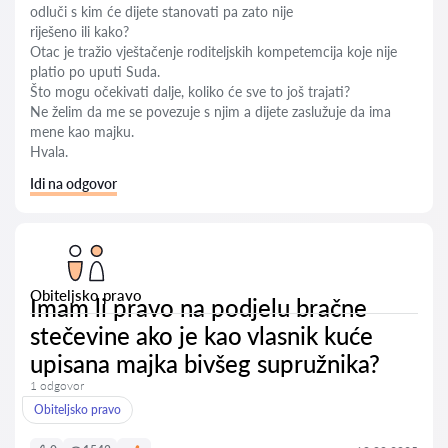
odluči s kim će dijete stanovati pa zato nije
riješeno ili kako?
Otac je tražio vještačenje roditeljskih kompetemcija koje nije
platio po uputi Suda.
Što mogu očekivati dalje, koliko će sve to još trajati?
Ne želim da me se povezuje s njim a dijete zaslužuje da ima
mene kao majku.
Hvala.
Idi na odgovor
Obiteljsko pravo
Imam li pravo na podjelu bračne
stečevine ako je kao vlasnik kuće
upisana majka bivšeg supružnika?
1 odgovor
Obiteljsko pravo