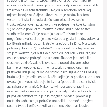
suživot u istom stanu. Zbog narušavanja odnosa majka je
isprva počela vršiti financijski pritisak podjelom svih kućanskih
troškova na (u tom trenutku) 4 djela a selidbom brata koji
mjesec kasnije na 3 djela. Ubrzo zatim je nastavila s tom
vrstom pritiska i odlučila da ću sam plaćati sve svoje
troškove(troškove režija, kućanske potrepštine koje koristim i
sl.) ne dozvoljavajući mi koristiti njezine stvari. Što se tiče
samih režija one \”koje nisam ja plaćao\” nisam imao
mogućnost koristiti pa je tako više puta gasila i ne dozvoljavala
korištenje grijanja po zimi, struje, televizora i slično. Nastavak
pritiska je bio više \”mentalan\” zbog stalnih prijetnji kako ne
smijem koristiti njezin frižider, pećnicu, perilicu, kadu, tanjure i
ostale osnovne potrepštine u stanu. Također je u nekoliko
slučajeva zaključavala dijelove stana poput dnevne sobe i
kuhinje te kupaone. Zatim je nastavila sa emocionalnim
pritiskom udaljavajući me od sestre, bake, ujaka,djeda i nakraju
brata koji mi je jedini ostao. Način kojim je to postizala je stalno
uvlačenje u kućne situacije te lažima (poput tih da sam fizički
agresivan prema njoj). Nakon takvih postupaka zabrinut
nekoliko puta sam zvao policiju da pošalju patrolu kako bi to
prijavi, ali nažalost to nije bilo moguće. Sljedeći problem je
nastupio kada sam ju potražio financijsku pomoć u pogledu
računa (voda i pričuva) koji su na mene zbog nasljedstva