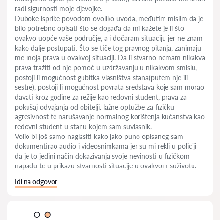
radi sigurnosti moje djevojke.
Duboke isprike povodom ovoliko uvoda, međutim mislim da je
bilo potrebno opisati što se događa da mi kažete je li što
ovakvo uopće vaše područje, a i dočaram situaciju jer ne znam
kako dalje postupati. Što se tiče tog pravnog pitanja, zanimaju
me moja prava u ovakvoj situaciji. Da li stvarno nemam nikakva
prava tražiti od nje pomoć u uzdržavanju u nikakvom smislu,
postoji li mogućnost gubitka vlasništva stana(putem nje ili
sestre), postoji li mogućnost povrata sredstava koje sam morao
davati kroz godine za režije kao redovni student, prava za
pokušaj odvajanja od obitelji, lažne optužbe za fizičku
agresivnost te narušavanje normalnog korištenja kućanstva kao
redovni student u stanu kojem sam suvlasnik.
Volio bi još samo naglasiti kako jako puno opisanog sam
dokumentirao audio i videosnimkama jer su mi rekli u policiji
da je to jedini način dokazivanja svoje nevinosti u fizičkom
napadu te u prikazu stvarnosti situacije u ovakvom suživotu.
Idi na odgovor