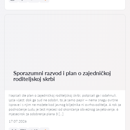
Sporazumni razvod i plan o zajedničkoj
roditeljskoj skrbi
Napisali ste plan o zajedničkoj roditeljskoj skrbi, potpisali ga i odahnuli.
Loša vijest: dok ga sud ne odobri, to je samo papir — nema snagu ovršne
isprave i s njim ne možete kod javnog bilježnika ni ovrhovoditelja. A rok za
podnošenje sudu je šest mjeseci od okončanja obveznog savjetovanja. 6
mjesecirok za odobrenje plana 3 […]
17.07.2026